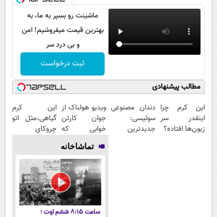
ماشینت رو بسپر به ما، به
بهترین قیمت میفروشیم! امن
و بی درد سر
ثبت درخواست
مطالب پیشنهادی
این کرم چرا
دندان مصنوعی
ویدیو هولناک از
این کرم
اینقدر سر
سوئیسی:
جوان کارتن
گیاهی،مثل اتو
زبون‌ها افتاده؟
جدیدترین
خوابی که
چروکای
فناوری اروپا،
میلیاردر شد.
پوستتوصاف
تماشاخانه
سبک و مقاوم |
آموزش رایگان
میکنه!50%تخفیف
پرداخت قسطی
ساعت ۸:۱۵ ششم اوت ؛