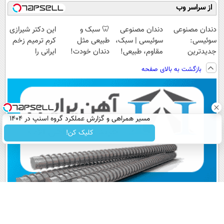
از سراسر وب
دندان مصنوعی
دندان مصنوعی
🦷 سبک و
این دکتر شیرازی
سوئیسی:
سوئیسی | سبک،
طبیعی مثل
کرم ترمیم زخم
جدیدترین
مقاوم، طبیعی!
دندان خودت!
ایرانی را
فناوری اروپا،
ویزیت
نصب آسان و
ساخت!!!
بازگشت به بالای صفحه
سبک و مقاوم |
رایگان+پرداخت
پرداخت اقساطی
پرداخت قسطی
اقساطی😍
💳 📍 تهران
مسیر همراهی و گزارش عملکرد گروه اسنپ در ۱۴۰۴
کلیک کن!