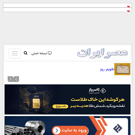
باز
نسخه اصلی
و
صفحه اول
تقویم روز
بسته
تماس با ما
کردن
آرشیو
منو
جستجو
نظرسنجی
آب و هوا
اوقات شرعی
پیوند ها
سواد زندگی