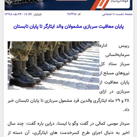
سیاسی
اقتصاد
صفحه نخست
»
اجتماعی
کد
۶۸۴۴۵۱
انتشار:
۱۷:۴۶ - ۲۴-۰۵-۱۳۹۸
جامعه
اقتصادی
پایان معافیت سربازی مشمولان والد ایثارگر تا پایان تابستان
ورزشی
اجتماعی
خودرو
بین الملل
حوادث
رییس اداره
فرهنگ و هنر
سرمایه‌انسانی
سیاست خارجی
سلامت
سرباز ستاد کل
علم و دانش
یک برش دانایی
نیروهای مسلح از
قرآن
فناوری و It
محیط زیست
پایان معافیت از
گوناگون
علمی
سفر و تفریح
سربازی در ازای
فیلم
سرگرمی
اخبار کریپتو
۲۸ و ۲۹ ماه ایثارگری والدین فرد مشمول سربازی تا پایان تابستان خبر
عصر ایران 2
اقتصاد
باشگاه مغز
داد.
آموزش زبان
خواندنی ها و دیدنی ها
ورزش
مجله تصویری سلاح
سردار موسی کمالی در گفت وگو با ایسنا، دراین باره گفت: چند سال
داستان کوتاه
سیاست
اخیر به دنبال اجرای طرح کسرخدمت های ایثارگری، آن دسته از