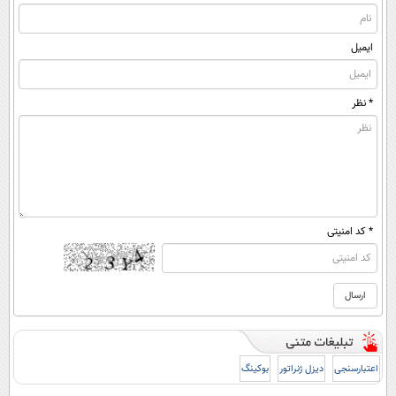
ایمیل
* نظر
* کد امنیتی
اعتبارسنجی
دیزل ژنراتور
بوکینگ