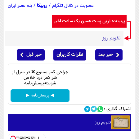
عضویت در کانال تلگرام
/
روبیکا
/
بله عصر ایران
پربیننده ترین پست همین یک ساعت اخیر
تقویم روز
خبر بعد
نظرات کاربران
خبر قبل
جراحی کمر ممنوع ❌ در منزل از
شر کمر درد خلاص
شوید◂پرسش‌نامه
◀ پرسش‌نامه ▶
اشتراک گذاری :
تقویم روز