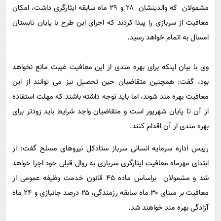
پیامک
سرگرمی
مشمولان که والدینشان ۲۸ و ۲۹ ماه سابقه ایثارگری داشت، امکان
معافیت از سربازی را پیدا کردند که اجرای این طرح با پایان تابستان
روانشناسی
فناوری
امسال به اتمام خواهد رسید.
آشپزی
گوناگون
دانلود
حوادث
وی با بیان اینکه برای بهره مندی از این معافیت غیبت مانع نخواهد
محیط زیست
بود، گفت: همچنین متقاضیان حین تحصیل نیز می توانند از این
معافیت بهره مند شوند، اما باید توجه داشته باشند که مهلت استفاده
سلامت
از آن تا پایان شهریور است و متقاضیان واجد شرایط باید زودتر برای
فرهنگی
بهره مندی از آن اقدام کنند.
بین الملل
رییس اداره سرمایه انسانی سرباز ستادکل نیروهای مسلح گفت: از
اجتماعی
ابتدای مهرماه معافیت ایثارگری سربازی به روال قبلی خود اجرا خواهد
حیات وحش
شد و مشمولان براساس ماده ۴۵ قانون خدمت وظیفه عمومی از
سیاست خارجی
معافیت بر مبنای ۳۰ ماه سابقه رزمندگی، ۲۵ درصد جانبازی و ۲۴ ماه
آزادگی بهره مند خواهند شد.