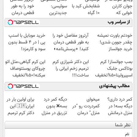
جوان کارتن
شفابخش کبد با
سوئیسی:
خود را به طور
خوابی که
10 گیاه
جدیدترین
قطعی درمان
میلیاردر شد.
موثر(تخفیف تا
فناوری اروپا،
کنید!
از سراسر وب
آموزش رایگان
امشب)
سبک و مقاوم |
◗پرسش‌نامه◖
پرداخت قسطی
خودتم باورت نمیشه
آرتروز مفاصل خود را
خرید موبایل با اسنپ
چقدر جوون شدی!
به طور قطعی درمان
پی | در ۴ قسط بدون
خرید جوانساز
کنید! ◗پرسش‌نامه◖
سود و کارمزد!
اسپیرولینا با تخفیف
بمب جوانساز! کرم
این دکتر شیرازی کرم
این کرم گیاهی،مثل اتو
ویژه
بوتاکس جلبک
ترمیم زخم ایرانی را
چروکای پوستتوصاف
اسپیرولینا50%تخفیف
ساخت!!!
میکنه!50%تخفیف
مطالب پیشنهادی
کمر درد داری؟
میخوای
دیگه کمر درد
برای اولین بار در
دیگه بسه! در
کمردردت رو "در
بسه❌ بدون
ایران🇮🇷 این
منزل درمانش
منزل" درمان
تزریق در منزل
دکتر کرم ترمیم
کن
کنی؟ (◂فیلم +
درمانش کن✅
کننده 23 روزه
نظر شما
(◀پرسش‌نامه)
◂پرسش‌نامه)
◀پرسش‌نامه پر
ساخت!
کن▶
نام