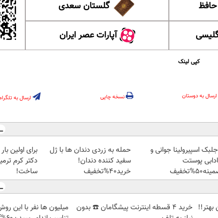
 حافظ
گلستان سعدی
گلیسی
آپارات عصر ایران
کپی لینک
ارسال به دوستان
نسخه چاپی
ارسال به تلگرام
جلبک اسپیرولینا جوانی و
حمله به زردی دندان ها با ژل
دابی پوستت
سفید کننده دندان!
نه50%تخفیف
خرید40%تخفیف
ساخت!
بهتر!!
خرید 4 قسطه اینترنت پیشگامان ☎️ بدون
میلیون ها نفر با این رو