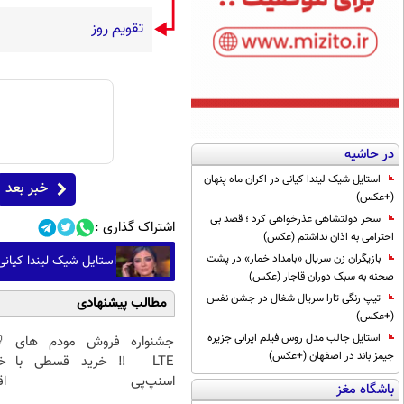
تقویم روز
در حاشیه
استایل شیک لیندا کیانی در اکران ماه پنهان
خبر بعد
(+عکس)
سحر دولتشاهی عذرخواهی کرد ؛ قصد بی
اشتراک گذاری :
احترامی به اذان نداشتم (عکس)
بازیگران زن سریال «بامداد خمار» در پشت
استایل شیک لیندا کیانی
صحنه به سبک دوران قاجار (عکس)
تیپ رنگی تارا سریال شغال در جشن نفس
مطالب پیشنهادی
(+عکس)
استایل جالب مدل روس فیلم ایرانی جزیره
جشنواره فروش مودم های
جیمز باند در اصفهان (+عکس)
LTE ‼️ خرید قسطی با
خ
اسنپ‌پی
اق
باشگاه مغز