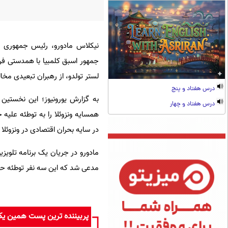
نیکلاس مادورو، رئیس جمهوری ون
جمهور اسبق کلمبیا با همدستی فرا
لستر تولدو، از رهبران تبعیدی مخال
درس هفتاد و پنج
به گزارش یورونیوز؛ این نخستین
درس هفتاد و چهار
همسایه ونزوئلا را به توطئه علیه
در سایه بحران اقتصادی در ونزوئلا
مادورو در جریان یک برنامه تلویز
مدعی شد که این سه نفر توطئه حمله
پربیننده ترین پست همین ی