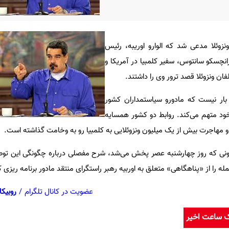
زوئلا مدعی شد که الوارو اوریبه، رئیس
نچسکو سانتوس، سفیر کلمبیا در آمریکا و
فان ونزوئلا قصد ترور وی را داشتند.
 بار نیست که مادورو سیاستمداران کشور
 خود متهم می‌کند. روابط دو کشور همسایه
 و مهاجرت بیش از یک میلیون ونزوئلایی به کلمبیا رو به وخامت گذاشته است.
یونی که روز چهارشنبه عصر پخش می‌شد، شرح مفصلی درباره چگونگی این توطئه
 را از «پناهگاهی» متعلق به اوربیه رهبر راستگرای منتقد مادور برنامه ریزی ک
عضویت در کانال تلگرام
/
روبیکا
ک ساعت اخیر