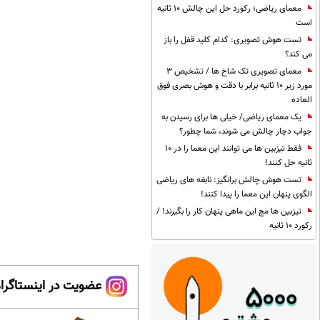
معمای ریاضی؛ رکورد حل این چالش 10 ثانیه
است
تست هوش تصویری: کدام کلید قفل را باز
می کند؟
معمای تصویری تک شاخ ها / تشخیص 3
مورد زیر 10 ثانیه برابر با دقت و هوش بصری فوق
العاده
یک معمای ریاضی/ خیلی ها برای رسیدن به
جواب دچار چالش می شوند، شما چطور؟
فقط تیزبین ها می توانند این معما را در 10
ثانیه حل کنند!
تست هوش چالش برانگیز: نابغه های ریاضی
الگوی پنهان این معما را پیدا کنند!
تیزبین ها مچ این ماهی پنهان کار را بگیرند! /
رکورد 10 ثانیه
عضویت در اینستاگرام