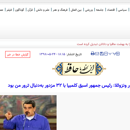
سیاسی
اقتصاد
جامعه
ورزشی
بین الملل
فرهنگ و هنر
علم و دانش
قرآن
گوناگون
فیلم
عصر 
ا به بهشت مافیا و دلالان تبدیل کرده است
‍‍‍ پ
پ
تاریخ انتشار:
۱۸:۱۵ - ۲۴-۰۵-۱۳۹۸
‌گزارش خطا در خبر
: رئیس جمهور اسبق کلمبیا با 32 مزدور به‌دنبال ترور من بود