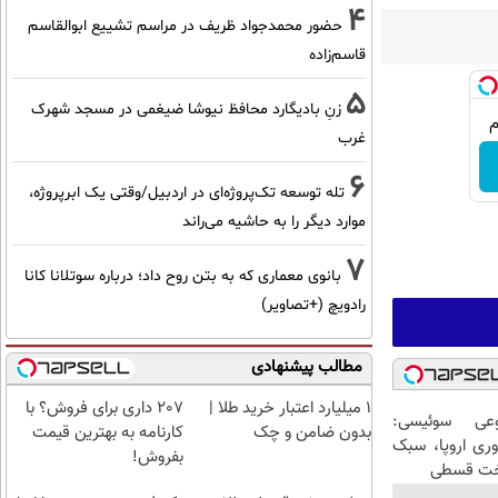
4
حضور محمدجواد ظریف در مراسم تشییع ابوالقاسم
قاسم‌زاده
5
زنِ بادیگارد محافظ نیوشا ضیغمی در مسجد شهرک
غرب
6
تله توسعه تک‌پروژه‌ای در اردبیل/وقتی یک ابرپروژه،
موارد دیگر را به حاشیه می‌راند
7
بانوی معماری که به بتن روح داد؛ درباره سوتلانا کانا
رادویچ (+تصاویر)
مطالب پیشنهادی
۱ میلیارد اعتبار خرید طلا |
207 داری برای فروش؟ با
عی سوئیسی:
بدون ضامن و چک
کارنامه به بهترین قیمت
وری اروپا، سبک
بفروش!
اخت قسطی