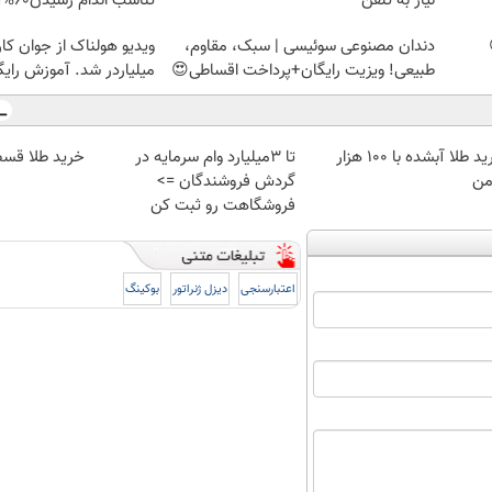
نیاز به تلفن
تناسب اندام رسیدن60%off
دندان مصنوعی سوئیسی | سبک، مقاوم،
ویدیو هولناک از جوان کا
طبیعی! ویزیت رایگان+پرداخت اقساطی😍
میلیاردر شد. آموزش رایگ
خرید طلا آبشده با 100 هزار
تا 3میلیارد وام سرمایه در
خرید طلا قسط
من
گردش فروشندگان =>
فروشگاهت رو ثبت کن
اعتبارسنجی
دیزل ژنراتور
بوکینگ