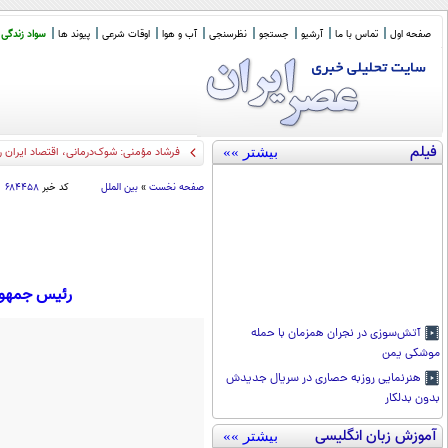
صفحه اول
تماس با ما
آرشیو
جستجو
نظرسنجی
آب و هوا
اوقات شرعی
پیوند ها
سواد زندگی
فیلم
بیشتر »»
فرشاد مؤمنی: شوک‌درمانی، اقتصاد ایران ر
صفحه نخست
»
بین الملل
کد خبر
۶۸۴۴۵۸
رئیس جمهور ونزوئلا
آتش‌سوزی در نجران همزمان با حمله
موشکی یمن
هنرنمایی روزبه حصاری در سریال جدیدش
بدون بدلکار
آموزش زبان انگلیسی
بیشتر »»