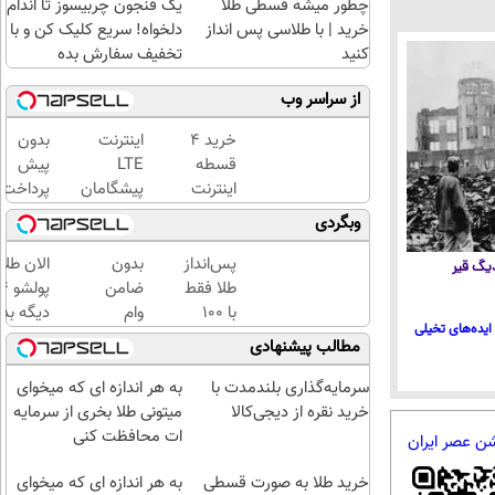
چطور میشه قسطی طلا
یک فنجون چربیسوز تا اندام
خرید | با طلاسی پس انداز
دلخواه! سریع کلیک کن و با
کنید
تخفیف سفارش بده
از سراسر وب
خرید 4
اینترنت
بدون
قسطه
LTE
پیش
اینترنت
پیشگامان
پرداخت
پیشگامان
رو با 4
در 4
وبگردی
☎️ بدون
قسط از
قسط ✅
نیاز به
اسنپ پی
اینترنت
پس‌انداز
بدون
الان طلا
 دیگ قیر
تلفن
+ ترب پی
LTE
طلا فقط
ضامن
بخر 😍
پیشگاما
با ۱۰۰
وام
دیگه بده
ایده‌های تخیلی
+ سیم
هزارتومان
بگیر،
سرمایه‌گ
مطالب پیشنهادی
کارت
(امن و
طلا
طلا با ا
رایگان
راحت)
بخر
بی‌بهره
سرمایه‌گذاری بلندمدت با
به هر اندازه ای که میخوای
😍
خرید نقره از دیجی‌کالا
میتونی طلا بخری از سرمایه
ات محافظت کنی
شن عصر ایران
خرید طلا به صورت قسطی
به هر اندازه ای که میخوای