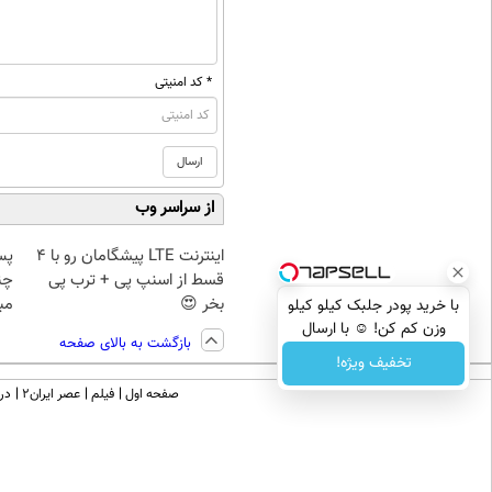
* کد امنیتی
از سراسر وب
اینترنت LTE پیشگامان رو با 4
پس
قسط از اسنپ پی + ترب پی
چن
بخر 😍
مبل
با خرید پودر جلبک کیلو کیلو
وزن کم کن! ☺ با ارسال
بازگشت به بالای صفحه
رایگان
تخفیف ویژه!
صفحه اول
فیلم
عصر ایران۲
درب