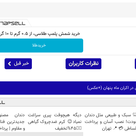
خرید شمش پلمپ طلاسی، از ۰.۵ گرم تا ۱۰ گرم
خریدطلا
نظرات کاربران
خبر قبل
 در اکران ماه پنهان (+عکس)
 سبک و طبیعی مثل دندان
دیگه هیچوقت پیری سراغت
دندان مصنو
ودت! نصب آسان و پرداخت
نمیاد😉 کرم ضدچروک گیاهی
جدیدترین فنا
ساطی 💳 📍 تهران
👈🏻45%تخفیف
و مقاوم | پرد