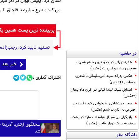
نشان کرد: پلیس ایوان در امر مبار
می کند و طرح مبارزه با قاچاق تا
پربیننده ترین پست همین ی
تسنیم تایید کرد: رجب‌زاد
در حاشیه
هدیه تهرانی در جدیدترین ظاهر شدن ،
خبر بعد
همچنان ساده و اسپورت (عکس)
عکس پدرانه سپند امیرسلیمانی با شعری
اشتراک گذاری :
احساسی (+عکس)
استایل شیک لیندا کیانی در اکران ماه پنهان
(+عکس)
سحر دولتشاهی عذرخواهی کرد ؛ قصد بی
احترامی به اذان نداشتم (عکس)
بازیگران زن سریال «بامداد خمار» در پشت
صحنه به سبک دوران قاجار (عکس)
سخنگوی ارتش: آمریکا چ
شد
باشگاه مغز