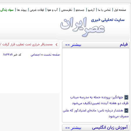
صفحه اول
تماس با ما
آرشیو
جستجو
نظرسنجی
آب و هوا
اوقات شرعی
پیوند ها
سواد زندگی
فیلم
بیشتر »»
محمدباقر خرازی تحت تعقیب قرار گرفت / ا
صفحه نخست
»
اجتماعی
کد خبر
۶۸۴۴۸۹
جهانگیر: پرونده حمله به مدرسه میناب
ظرف دو هفته آینده تعیین‌تکلیف می‌شود
هشدار درباره ناس؛ ماده‌ای اعتیادآور که علنی
مصرف می‌شود
آموزش زبان انگلیسی
بیشتر »»