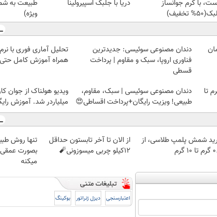
ست، با کرم جوانساز
دریا با جلبک اسپیرولینا
طبیعت به شما
50% تخفیف)
ویژه)
دندان مصنوعی سوئیسی: جدیدترین
فناوری اروپا، سبک و مقاوم | پرداخت
همراه آموزش کامل حتی ی
قسطی
لمپ طلاسی، از ۰.۵ گرم تا
دندان مصنوعی سوئیسی | سبک، مقاوم،
ویدیو هولناک از جوان کا
طبیعی! ویزیت رایگان+پرداخت اقساطی😍
میلیاردر شد. آموزش رایگ
ید شمش پلمپ طلاسی، از
از الان تا آخر تابستون حداقل
تنها روش طبی
 ۱۰ گرم
12کیلو چربی میسوزونی🧨
بصورت عمقی ا
میکنه
اعتبارسنجی
دیزل ژنراتور
بوکینگ