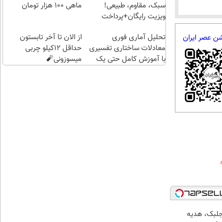
سبک، مقاوم، طبیعی!
ماهی 100 هزار تومان
ویزیت رایگان+پرداخت
اقساطی😍
تحلیل آماری فوری
از الان تا آخر تابستون
شن عصر ایران
معادلات ساختاری تفسیری
حداقل 12کیلو چربی
با آموزش کامل حتی یک
میسوزونی🧨
روزه !!
جلبک، هدیه