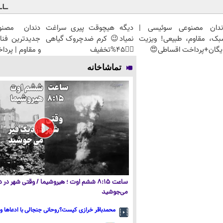
ندان مصنوعی سوئیسی |
دیگه هیچوقت پیری سراغت
دندان مصنو
بک، مقاوم، طبیعی! ویزیت
نمیاد😉 کرم ضدچروک گیاهی
جدیدترین فنا
یگان+پرداخت اقساطی😍
👈🏻45%تخفیف
و مقاوم | پرد
تماشاخانه
ساعت ۸:۱۵ ششم اوت ؛ هیروشیما / وقتی شهر در
می‌جوشید
محمدباقر خرازی کیست؟روحانی جنجالی با ادعاها و 