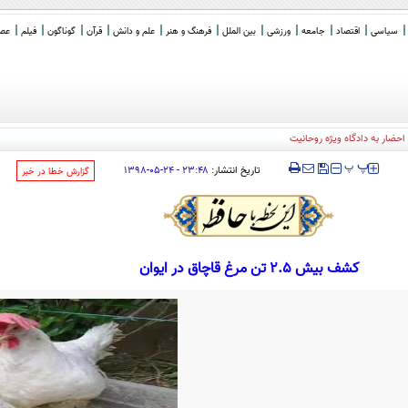
سیاسی
اقتصاد
جامعه
ورزشی
بین الملل
فرهنگ و هنر
علم و دانش
قرآن
گوناگون
فیلم
عصر 
حضار به دادگاه ویژه روحانیت
‍‍‍ پ
پ
تاریخ انتشار:
۲۳:۴۸ - ۲۴-۰۵-۱۳۹۸
‌گزارش خطا در خبر
کشف بیش 2.5 تن مرغ قاچاق در ایوان