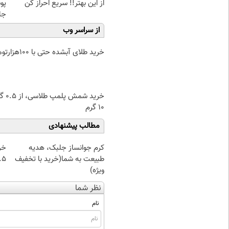
از این بهتر!! سریع احراز کن
پو
جلبک(
از سراسر وب
خرید طلای آبشده حتی با ۱۰۰هزارتومان
خرید شمش پ
۱۰ گرم
مطالب پیشنهادی
کرم جوانساز جلبک، هدیه
خر
طبیعت به شما(خرید با تخفیف
۰.۵ گرم تا
ویژه)
نظر شما
نام