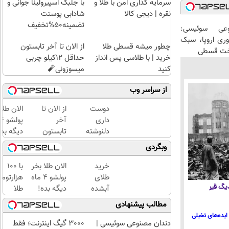
سرمایه گذاری امن با طلا و
با جلبک اسپیرولینا جوانی و
نقره | دیجی کالا
شادابی پوستت
تضمینه50%تخفیف
عی سوئیسی:
وری اروپا، سبک
چطور میشه قسطی طلا
از الان تا آخر تابستون
اخت قسطی
خرید | با طلاسی پس انداز
حداقل 12کیلو چربی
کنید
میسوزونی🧨
از سراسر وب
دوست
از الان تا
الان طلا
داری
آخر
دلنوشته
تابستون
دیگه بده
هاتو
حداقل
سرمایه‌گ
وبگردی
فوری به
12کیلو
طلا با ا
کتاب
چربی
بی‌بهره
خرید
الان طلا بخر
با ۱۰۰
تبدیل و
میسوزونی
طلای
پولشو 4 ماه
هزارتوم
با تیراژ
🧨
 دیگ قیر
آبشده
دیگه بده!
طلا
دلخواه
حتی با
سرمایه‌گذاری
بخرید،
مطالب پیشنهادی
چاپ
۱۰۰هزارتومان
طلا با اقساط
اون هم
ایده‌های تخیلی
کنی؟
بی‌بهره
قسطی
دندان مصنوعی سوئیسی |
3000 گیگ اینترنت؛ فقط