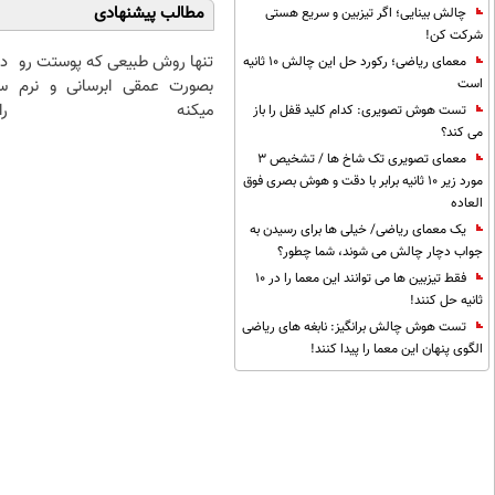
مطالب پیشنهادی
چالش بینایی؛ اگر تیزبین و سریع هستی
شرکت کن!
تنها روش طبیعی که پوستت رو
د
معمای ریاضی؛ رکورد حل این چالش 10 ثانیه
بصورت عمقی ابرسانی و نرم
س
است
میکنه
را
تست هوش تصویری: کدام کلید قفل را باز
می کند؟
معمای تصویری تک شاخ ها / تشخیص 3
مورد زیر 10 ثانیه برابر با دقت و هوش بصری فوق
العاده
یک معمای ریاضی/ خیلی ها برای رسیدن به
جواب دچار چالش می شوند، شما چطور؟
فقط تیزبین ها می توانند این معما را در 10
ثانیه حل کنند!
تست هوش چالش برانگیز: نابغه های ریاضی
الگوی پنهان این معما را پیدا کنند!