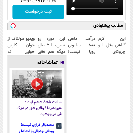
روز | امن و بی دردسر
ثبت درخواست
مطالب پیشنهادی
این کرم
درآمد ماهی
این دوره رو
ویدیو هولناک از
گیاهی،مثل اتو
800 میلیونی
نبینی، تا 5 سال
جوان کارتن
چروکای
رویا نیست!
دیگه هم فقیر
خوابی که
پوستتوصاف
امتحانش
می‌مونی! همین
میلیاردر شد.
تماشاخانه
میکنه!50%تخفیف
مجانیه😉
الان ثبت نام
آموزش رایگان
کن
ساعت ۸:۱۵ ششم اوت ؛
هیروشیما / وقتی شهر در دیگ
قیر می‌جوشید
محمدباقر خرازی کیست؟
روحانی جنجالی با ادعاها و