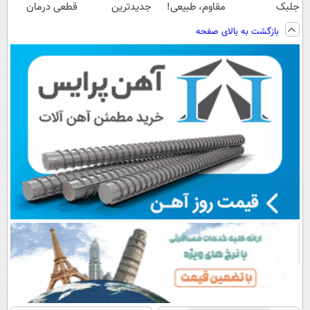
جلبک
مقاوم، طبیعی!
جدیدترین
قطعی درمان
اسپیرولینا50%تخفیف
ویزیت
فناوری اروپا،
کنید!
بازگشت به بالای صفحه
رایگان+پرداخت
سبک و مقاوم |
◗پرسش‌نامه◖
اقساطی😍
پرداخت قسطی