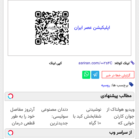
اپلیکیشن عصر ایران
لینک کوتاه:
کپی لینک
‌گزارش خطا در خبر
برچسب ها:
روسیه
مطالب پیشنهادی
ویدیو هولناک از
نوشیدنی
دندان مصنوعی
آرتروز مفاصل
جوان کارتن
شفابخش کبد با
سوئیسی:
خود را به طور
خوابی که
10 گیاه
جدیدترین
قطعی درمان
میلیاردر شد.
موثر(تخفیف تا
فناوری اروپا،
کنید!
از سراسر وب
آموزش رایگان
امشب)
سبک و مقاوم |
◗پرسش‌نامه◖