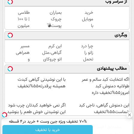
از سراسر وب
خرید
بمباران
طلاسی
موبایل
چروک
| تا 100
با
پوست💣
میلیون
اسنپ
با
وام
وبگردی
پی | در
جوانساز
آنی
۴
جلبک
خرید
چرا درد
این کرم
مسیر
قسط
(تخفیف
طلا💰
زانو را
گیاهی،مثل
همراهی
بدون
تاامشب)
ثبت
تحمل
اتو چروکای
و
سود و
نام
می‌کنی؟
پوستتوصاف
گزارش
مطالب پیشنهادی
کارمزد!
کن!
خیلی
میکنه!50%تخفیف
عملکرد
ساده
گروه
اگه انتخابت کبد سالم و عمر
با این نوشیدنی گیاهی کبدت
درمنزل
اسنپ
طولانیه دمنوش کبد
همیشه پرقدرته55%تخفیف
درمانش
در
امروز55%تخفیف داره
کن
۱۴۰۴
این دمنوش گیاهی، ناجی کبد
اگر نمی خواهید کبدتان چرب شود
شماست55%تخفیف
این نوشیدنی خوش طعم را بنوشید
70% تخفیف ویژه جین وست + خرید در4 قسطه
صفحه اول
فیلم
عصر ایران۲
درباره عصرایران
تماس با ما
آرشیو
جستجو
خرید با تخفیف