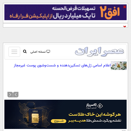
باز
نسخه اصلی
و
صفحه اول
اعلام اسامی ژل‌های تسکین‌دهنده و شست‌وشوی پوست غیرمجاز
بسته
تماس با ما
کردن
آرشیو
منو
جستجو
نظرسنجی
آب و هوا
اوقات شرعی
پیوند ها
سواد زندگی