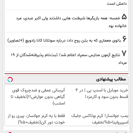
داعش است
5
خمسه: همه بازیگرها شیطنت هایی داشتند ولی اکبر عبدی، مرد
خانواده بود
6
بانوی معماری که به بتن روح داد؛ درباره سوتلانا کانا رادویچ (+تصاویر)
7
نتایج آزمون مدارس سمپاد اعلام شد/ ثبت‌نام پذیرفته‌شدگان از ۱۹
مرداد
مطالب پیشنهادی
خرید موبایل با اسنپ پی | در ۴
آبرسانی عمقی و ضدچروک قوی
قسط بدون سود و کارمزد!
گیاهی بدون عوارض!!(تخفیف تا
امشب)
بمب جوانساز! کرم بوتاکس جلبک
فقط با یه کرم جوانساز، پیری رو از
اسپیرولینا50%تخفیف
خودت دور کن(تخفیف50%)