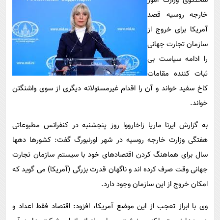
سخنگوی وزارت امور
پیامک
سرگرمی
خارجه روسیه قصد
روانشناسی
فناوری
آمریکا برای خروج از
آشپزی
گوناگون
سازمان تجارت جهانی
را ادامه سیاست بی
دانلود
حوادث
ثبات کننده مقامات
محیط زیست
کاخ سفید خواند و آن را اقدام غیرمسئولانه دیگری از سوی واشنگتن
سلامت
خواند.
فرهنگی
به گزارش ایرنا ماریا زاخارووا روز پنجشنبه در کنفرانس مطبوعاتی
بین الملل
هفتگی وزارت خارجه روسیه در شهر اورنبورگ گفت: کشورها دهها
اجتماعی
سال برای هماهنگ کردن اقتصادهای خود با سیستم سازمان تجارت
جهانی وقت صرف کرده اند و ناگهان قدرت بزرگی (آمریکا) می گوید که
حیات وحش
امکان خروج از این سازمان وجود دارد.
سیاست خارجی
وی با ابراز تعجب از این موضع آمریکا، افزود: اقتصاد فقط اعداد و