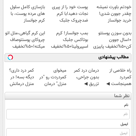
پرداخت قسطی
خودتم باورت نمیشه
پوست خود را از پیری
بازسازی کامل سلول
چقدر جوون شدی!
نجات دهید!با کرم
های مرده پوست، با
خرید جوانساز
ضدچروک جلبک
کرم جوانساز
اسپیرولینا با تخفیف
جلبک(50% تخفیف)
بدون سوزن پوستتو
بمب جوانساز! کرم
این کرم گیاهی،مثل اتو
ویژه
10سال جوون
بوتاکس جلبک
چروکای پوستتوصاف
کن50%تخفیف پاییزی
اسپیرولینا50%تخفیف
میکنه!50%تخفیف
مطالب پیشنهادی
‌راه خلاصی از
درمان درد کمر
میخوای
کمر درد داری؟
کمردرد
بدون جراحی،
کمردردت رو "در
دیگه بسه! در
همینجاست ◀
تزریق ◀
منزل" درمان
منزل درمانش
فقط کافیه فرم
پرسش‌نامه رو پر
کنی؟ (◂فیلم +
کن
نظر شما
رو پر کنی!
کن ▶
◂پرسش‌نامه)
(◀پرسش‌نامه)
نام
ایمیل