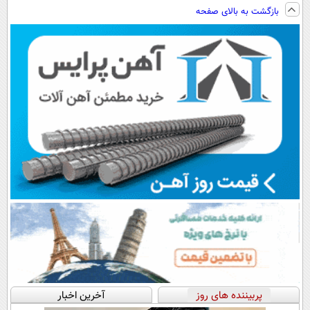
فناوری اروپا،
تکنولوژی
سوئیسی🇨🇭
پرداخت اقساطی
بازگشت به بالای صفحه
سبک و مقاوم |
دیجیتال |
هم داریم!😍 |
پرداخت قسطی
پرداخت در 4
📍تهران
قسط |📍 تهران
پربیننده های روز
آخرین اخبار