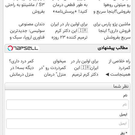
رو میتونی روهوا
به طور قطعی درمان
S3 / ماشینتو به راحتی
بفروشی؟اینجا سریع و
کنید! ◗پرسش‌نامه◖
بفروش
راحت بفروش
ماشین پژو پارس برای
برای اولین بار در ایران
دندان مصنوعی
فروش داری؟ اینجا
🇮🇷 این دکتر کرم
سوئیسی: جدیدترین
سریع بفروشش
ترمیم کننده 23 روزه
فناوری اروپا، سبک و
ساخت!
مقاوم | پرداخت
مطالب پیشنهادی
قسطی
‌راه خلاصی از
برای اولین بار در
میخوای
کمر درد داری؟
کمردرد
ایران🇮🇷 این
کمردردت رو "در
دیگه بسه! در
همینجاست ◀
دکتر کرم ترمیم
منزل" درمان
منزل درمانش
فقط کافیه فرم
کننده 23 روزه
کنی؟ (◂فیلم +
کن
نظر شما
رو پر کنی!
ساخت!
◂پرسش‌نامه)
(◀پرسش‌نامه)
نام
ایمیل
* نظر