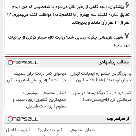
6
پزشکیان‌: آنچه گاهی از رهبر نقل می‌شود با شخصیتی که من دیدم
تطابق ندارد/ گفتند سه چهارم ( با تفاهم‌نامه) موافقت کنند می‌پذیرم، 12
نفر از 13 نفر رأی دادند و پذیرفتند
7
شهید لاریجانی چگونه ردیابی شد؟ روایت تازه سردار کوثری از جزئیات
این ماجرا
مطالب پیشنهادی
به بزرگترین جشنواره ایمپلنت تهران
میخوای کمر دردت برای همیشه
خوش اومدید! | فقط ۲۵ میلیون !
خوب شه؟ ◀ پرسش‌نامه رو پر کن!
کمر درد داری؟ دیگه بسه! در منزل
دندان مصنوعی سوئیسی:
درمانش کن (◀پرسش‌نامه)
جدیدترین فناوری اروپا، سبک و
مقاوم | پرداخت قسطی
از سراسر وب
دندان مصنوعی
کمر درد داری؟
آرتروز مفاصل