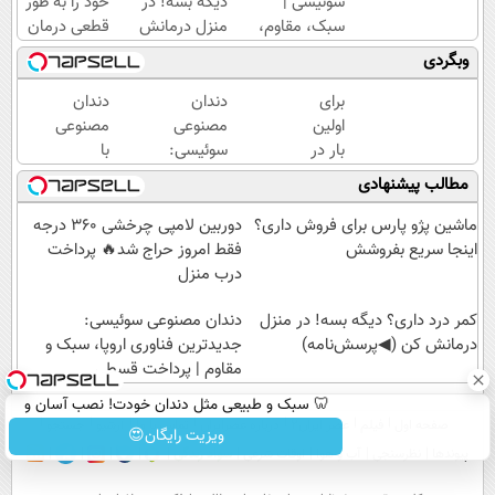
سوئیسی |
دیگه بسه! در
خود را به طور
سبک، مقاوم،
منزل درمانش
قطعی درمان
طبیعی! ویزیت
کن
کنید!
وبگردی
رایگان+پرداخت
(◀پرسش‌نامه)
◗پرسش‌نامه◖
اقساطی😍
برای
دندان
دندان
اولین
مصنوعی
مصنوعی
بار در
سوئیسی:
با
ایران
جدیدترین
تکنولوژی
مطالب پیشنهادی
🇮🇷
فناوری
دیجیتال
این
اروپا،
سوئیسی
ماشین پژو پارس برای فروش داری؟
دوربین لامپی چرخشی 360 درجه
دکتر
سبک و
🇨🇭
اینجا سریع بفروشش
فقط امروز حراج شد🔥 پرداخت
کرم
مقاوم |
درب منزل
ترمیم
پرداخت
کننده
کمر درد داری؟ دیگه بسه! در منزل
قسطی
دندان مصنوعی سوئیسی:
23
درمانش کن (◀پرسش‌نامه)
جدیدترین فناوری اروپا، سبک و
روزه
مقاوم | پرداخت قسطی
ساخت!
🦷 سبک و طبیعی مثل دندان خودت! نصب آسان و
صفحه اول
فیلم
عصر ایران۲
درباره عصرایران
تماس با ما
آرشیو
جستجو
پرداخت اقساطی 💳 📍 تهران
ویزیت رایگان😍
پیوندها
نظرسنجی
آب و هوا
اوقات شرعی
سواد زندگی