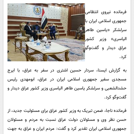
پیامک
سرگرمی
فرمانده نیروی انتظامی
روانشناسی
فناوری
جمهوری اسلامی ایران با
آشپزی
گوناگون
سرلشکر «یاسین طاهر
دانلود
حوادث
الیاسری» وزیر کشور
عراق دیدار و گفت‌وگو
محیط زیست
کرد.
سلامت
فرهنگی
به گزارش ایسنا، سردار حسین اشتری در سفر به عراق، با ایرج
مسجدی سفیر جمهوری اسلامی ایران در عراق، ابومهدی رئیس
بین الملل
حشدالشعبی و سرلشکر یاسین طاهر الیاسری وزیر کشور عراق دیدار و
اجتماعی
گفت‌وگو کرد.
حیات وحش
فرمانده ناجا، ضمن تبریک به وزیر کشور عراق برای مسئولیت جدید، از
سیاست خارجی
حسن نظر وی و مسئولان دولت عراق نسبت به مردم و مسئولان
جمهوری اسلامی ایران تقدیر کرد و گفت: مردم ایران و عراق به جهت