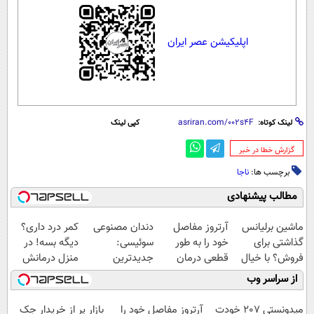
اپلیکیشن عصر ایران
لینک کوتاه:
کپی لینک
‌گزارش خطا در خبر
برچسب ها:
ناجا
مطالب پیشنهادی
ماشین برلیانس
آرتروز مفاصل
دندان مصنوعی
کمر درد داری؟
گذاشتی برای
خود را به طور
سوئیسی:
دیگه بسه! در
فروش؟ با خیال
قطعی درمان
جدیدترین
منزل درمانش
راحت بفروش
کنید!
فناوری اروپا،
کن
از سراسر وب
◗پرسش‌نامه◖
سبک و مقاوم |
(◀پرسش‌نامه)
پرداخت قسطی
میدونستی 207 خودت
آرتروز مفاصل خود را
بازار پر از خریدار جک