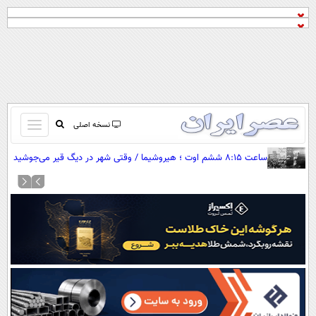
باز
نسخه اصلی
و
صفحه اول
ساعت ۸:۱۵ ششم اوت ؛ هیروشیما / وقتی شهر در دیگ قیر می‌جوشید
بسته
تماس با ما
کردن
آرشیو
منو
جستجو
نظرسنجی
آب و هوا
اوقات شرعی
پیوند ها
سواد زندگی