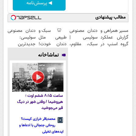
◀ پرسش‌نامه
مطالب پیشنهادی
مسیر همراهی و
دندان مصنوعی
🦷 سبک و
دندان مصنوعی
گزارش عملکرد
سوئیسی |
طبیعی مثل
سوئیسی:
گروه اسنپ در
سبک، مقاوم،
دندان خودت!
جدیدترین
۱۴۰۴
طبیعی! ویزیت
نصب آسان و
فناوری اروپا،
تماشاخانه
رایگان+پرداخت
پرداخت
سبک و مقاوم |
اقساطی😍
اقساطی 💳 📍
پرداخت قسطی
تهران
ساعت ۸:۱۵ ششم اوت ؛
هیروشیما / وقتی شهر در دیگ
قیر می‌جوشید
محمدباقر خرازی کیست؟
روحانی جنجالی با ادعاها و
ایده‌های تخیلی