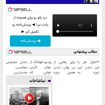
درد زانو رو برای همیشه از
یادت ببر! ◀ پرسش‌نامه رو
تکمیل کن ▶
◀ پرسش‌نامه
مطالب پیشنهادی
13هزار نفر با
برای رهایی از
ویدیو هولناک از
دندان مصنوعی
این دیدن این
بی پولی دیدن
جوان کارتن
سوئیسی:
دوره به
همین دوره
خوابی که
جدیدترین
آرزوهاشون
رایگان کافیه!
میلیاردر شد.
فناوری اروپا،
تماشاخانه
رسیدن |
(شمارتو وارد
آموزش رایگان
سبک و مقاوم |
ثبت‌‌نام رایگان
کن)
پرداخت قسطی