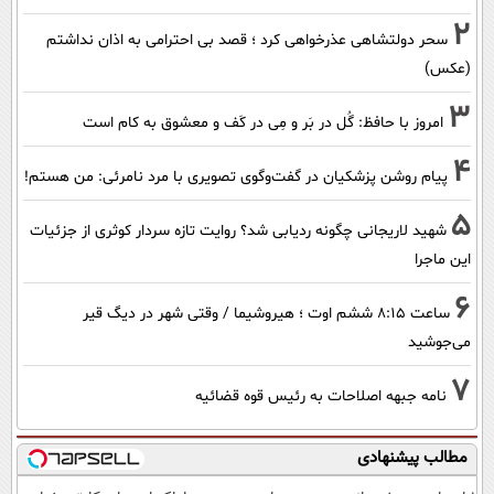
2
سحر دولتشاهی عذرخواهی کرد ؛ قصد بی احترامی به اذان نداشتم
(عکس)
3
امروز با حافظ: گُل در بَر و مِی در کَف و معشوق به کام است
4
پیام روشن پزشکیان در گفت‌و‌گوی تصویری با مرد نامرئی: من هستم!
5
شهید لاریجانی چگونه ردیابی شد؟ روایت تازه سردار کوثری از جزئیات
این ماجرا
6
ساعت ۸:۱۵ ششم اوت ؛ هیروشیما / وقتی شهر در دیگ قیر
می‌جوشید
7
نامه جبهه اصلاحات به رئیس قوه قضائیه
مطالب پیشنهادی