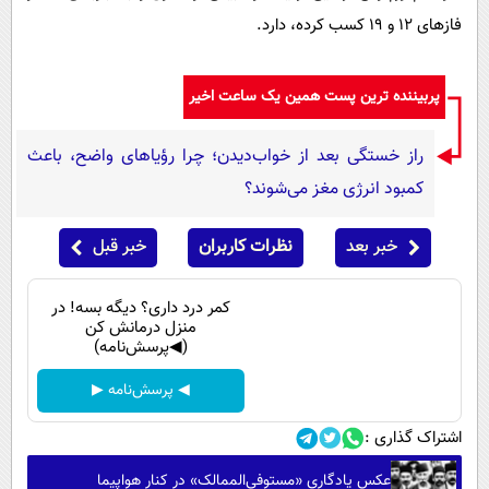
فازهای ۱۲ و ۱۹ کسب کرده، دارد.
پربیننده ترین پست همین یک ساعت اخیر
راز خستگی بعد از خواب‌دیدن؛ چرا رؤیاهای واضح، باعث
کمبود انرژی مغز می‌شوند؟
خبر بعد
نظرات کاربران
خبر قبل
کمر درد داری؟ دیگه بسه! در
منزل درمانش کن
(◀پرسش‌نامه)
◀ پرسش‌نامه ▶
اشتراک گذاری :
عکس یادگاری «مستوفی‌الممالک» در کنار هواپیما