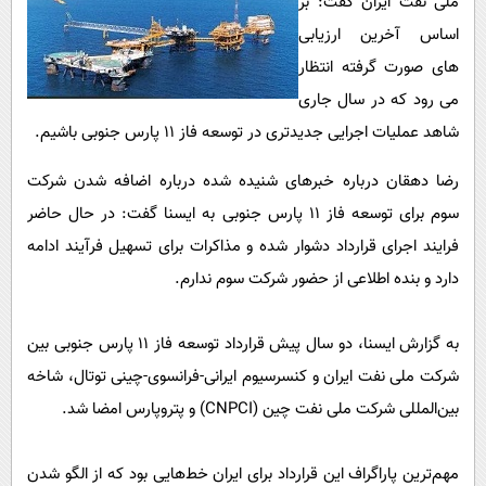
ملی نفت ایران گفت: بر
پیامک
سرگرمی
اساس آخرین ارزیابی
روانشناسی
فناوری
های صورت گرفته انتظار
آشپزی
گوناگون
می رود که در سال جاری
دانلود
شاهد عملیات اجرایی جدیدتری در توسعه فاز ۱۱ پارس جنوبی باشیم.
حوادث
محیط زیست
رضا دهقان درباره خبرهای شنیده شده درباره اضافه شدن شرکت
سوم برای توسعه فاز ۱۱ پارس جنوبی به ایسنا گفت: در حال حاضر
سلامت
فرایند اجرای قرارداد دشوار شده و مذاکرات برای تسهیل فرآیند ادامه
فرهنگی
دارد و بنده اطلاعی از حضور شرکت سوم ندارم.
بین الملل
اجتماعی
به‌ گزارش ایسنا، دو سال پیش قرارداد توسعه فاز ۱۱ پارس جنوبی بین
حیات وحش
شرکت ملی نفت ایران و کنسرسیوم ایرانی-فرانسوی-چینی توتال، شاخه
بین‌المللی شرکت ملی نفت چین (CNPCI) و پتروپارس امضا شد.
سیاست خارجی
مهم‌ترین پاراگراف این قرارداد برای ایران خط‌هایی بود که از الگو شدن