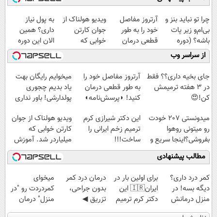
چرا تو نباید بنز و
آرتروز مفاصل
ویدیو هولناک از
به پول نیاز
بی‌ام‌و زیر پات
خود را به طور
جوان کارتن
داری؟ همین
باشه؟ (دوره
قطعی درمان
خوابی که
الان این دوره
رایگان درآمد
کنید!
میلیاردر شد.
رایگان رو شرکت
از سراسر وب
میلیاردی)
◗پرسش‌نامه◖
آموزش رایگان
کن تا دیر نشده!
جای بخیه داری؟؟ فقط
آرتروز مفاصل خود را
میخوایم رایگان بهت
در 3 هفته ترمیمش
به طور قطعی درمان
یاد بدیم چجوری
کن!😍
کنید! ◗پرسش‌نامه◖
پولدارشی! باور نداری
امتحانش مجانیه
میدونستی 207 خودت
این دکتر شیرازی کرم
ویدیو هولناک از جوان
رو میتونی روهوا
ترمیم زخم ایرانی را
کارتن خوابی که
بفروشی؟اینجا سریع و
ساخت!!!
میلیاردر شد. آموزش
راحت بفروش
رایگان
مطالب پیشنهادی
کمر درد داری؟
برای اولین بار در
درمان درد کمر
میخوای
دیگه بسه! در
ایران🇮🇷 این
بدون جراحی،
کمردردت رو "در
منزل درمانش
دکتر کرم ترمیم
تزریق ◀
منزل" درمان
کن
کننده 23 روزه
پرسش‌نامه رو پر
کنی؟ (◂فیلم +