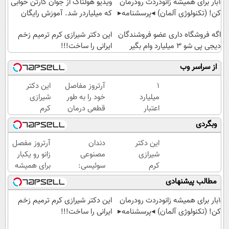
1بار برای همیشه زانودردت رودرمان
ویدیو هولناک از جوان کارتن خوابی
کن! (تکنولوژی آلمان) ◂پرسشنامه▸
که میلیاردر شد. آموزش رایگان
اگه فروشگاه داری عضو فروشندگان
این دکتر شیرازی کرم ترمیم زخم
دیجی پی شو 3 میلیارد وام بگیر
ایرانی را ساخت!!!
از سراسر وب
۱
آرتروز مفاصل
این دکتر
میلیارد
خود را به طور
شیرازی
اعتبار
قطعی درمان
کرم
خرید
کنید!
ترمیم
وبگردی
طلا |
◂پرسش‌نامه▸
زخم
بدون
ایرانی را
این دکتر
دندان
آرتروز مفصل
ضامن
ساخت!!!
شیرازی
مصنوعی
زانو رو یکبار
و چک
کرم
سوئیسی:
برای همیشه
ترمیم
جدیدترین
درمان کن!
مطالب پیشنهادی
زخم
فناوری
◗پرسش‌نامه◖
ایرانی را
اروپا،
1بار برای همیشه زانودردت رودرمان
این دکتر شیرازی کرم ترمیم زخم
ساخت!!!
سبک و
کن! (تکنولوژی آلمان) ◂پرسشنامه▸
ایرانی را ساخت!!!
مقاوم |