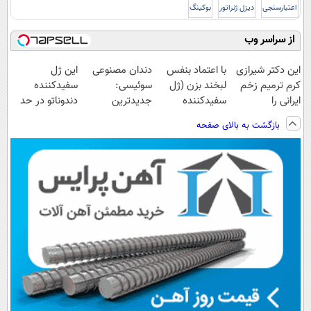
اعتبارسنجی
دیزل ژنراتور
بوکینگ
از سراسر وب
این دکتر شیرازی
با اعتماد بنفس
دندان مصنوعی
این ژل
کرم ترمیم زخم
لبخند بزن (ژل
سوئیسی:
سفیدکننده
ایرانی را
سفیدکننده
جدیدترین
دندوناتو در حد
ساخت!!!
دندان40%تخفیف)
فناوری اروپا،
لمینت سفید
بازگشت به بالای صفحه
سبک و مقاوم |
میکنه(40%تخفیف)
پرداخت قسطی