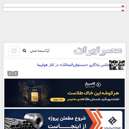
باز
نسخه اصلی
و
صفحه اول
عکس یادگاری «مستوفی‌الممالک» در کنار هواپیما
بسته
تماس با ما
کردن
آرشیو
منو
جستجو
نظرسنجی
آب و هوا
اوقات شرعی
پیوند ها
سواد زندگی