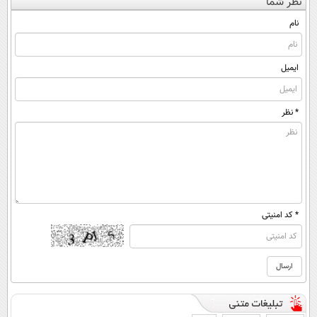
نظر شما
(◀پرسش‌نامه)
ساخت!
کن ▶
◂پرسش‌نامه)
نام
ایمیل
* نظر
* کد امنیتی