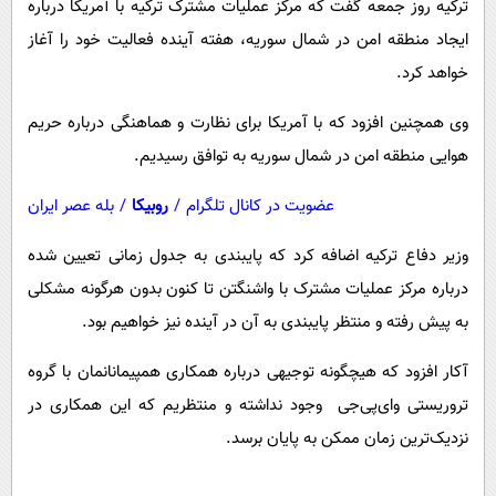
ترکیه روز جمعه گفت که مرکز عملیات مشترک ترکیه با آمریکا درباره
پیامک
سرگرمی
ایجاد منطقه امن در شمال سوریه، هفته آینده فعالیت خود را آغاز
روانشناسی
فناوری
خواهد کرد.
آشپزی
گوناگون
وی همچنین افزود که با آمریکا برای نظارت و هماهنگی درباره حریم
دانلود
حوادث
هوایی منطقه امن در شمال سوریه به توافق رسیدیم.
محیط زیست
عضویت در کانال تلگرام
/
روبیکا
/
بله عصر ایران
سلامت
وزیر دفاع ترکیه اضافه کرد که پایبندی به جدول زمانی تعیین شده
فرهنگی
درباره مرکز عملیات مشترک با واشنگتن تا کنون بدون هرگونه مشکلی
بین الملل
به پیش رفته و منتظر پایبندی به آن در آینده نیز خواهیم بود.
اجتماعی
آکار افزود که هیچگونه توجیهی درباره همکاری همپیمانانمان با گروه
حیات وحش
تروریستی وای‌پی‌جی وجود نداشته و منتظریم که این همکاری در
سیاست خارجی
نزدیک‌ترین زمان ممکن به پایان برسد.