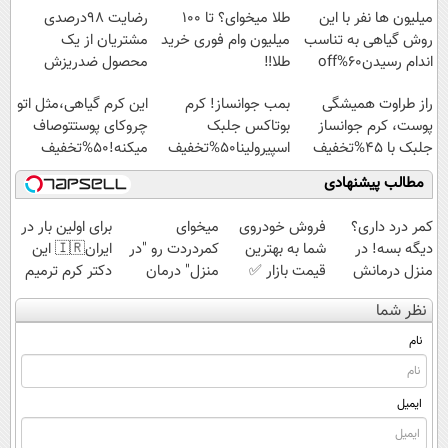
پرداخت قسطی
میلیون ها نفر با این
طلا میخوای؟ تا 100
رضایت 98درصدی
روش گیاهی به تناسب
میلیون وام فوری خرید
مشتریان از یک
اندام رسیدن60%off
طلا‼️
محصول ضدریزش
موی
راز طراوت همیشگی
بمب جوانساز! کرم
این کرم گیاهی،مثل اتو
گیاهی!45%تخفیف تا
پوست، کرم جوانساز
بوتاکس جلبک
چروکای پوستتوصاف
امشب
جلبک با 45%تخفیف
اسپیرولینا50%تخفیف
میکنه!50%تخفیف
مطالب پیشنهادی
کمر درد داری؟
فروش خودروی
میخوای
برای اولین بار در
دیگه بسه! در
شما به بهترین
کمردردت رو "در
ایران🇮🇷 این
منزل درمانش
قیمت بازار ✅
منزل" درمان
دکتر کرم ترمیم
کن
کنی؟ (◂فیلم +
کننده 23 روزه
نظر شما
(◀پرسش‌نامه)
◂پرسش‌نامه)
ساخت!
نام
ایمیل