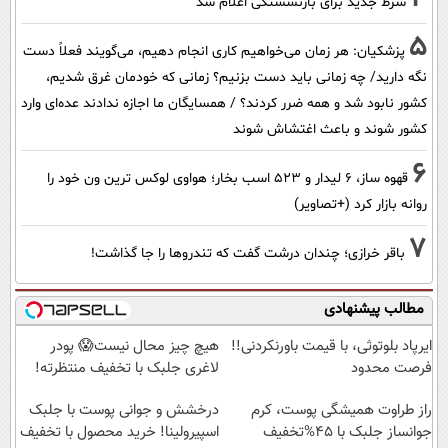
شرط جدید برای بازنشستگی اعلام شد
5
پزشکیان: هر زمان می‌خواهیم کاری انجام دهیم، می‌گویند فعلاً دست
نگه دارید/ چه زمانی باید دست بزنیم؟ زمانی که خودمان غرق شدیم،
کشور نابود شد و همه ضرر کردند؟ / همسایگان ما اجازه ندادند عده‌ای وارد
کشور شوند و باعث اغتشاش شوند
6
قهوه ساز، 6 لیدار و 523 اسب بخار؛ هواوی لوکس ترین ون خود را
روانه بازار کرد (+تصاویر)
7
باقر خرازی؛ چندان درشت گفت که تندروها را جا گذاشت!
مطالب پیشنهادی
ایرپاد بلوتوثی، با قیمت باورنکردنی!!
هیچ چیز محال نیست😱 پودر
فرصت محدود
لاغری جلبک با تخفیف منتظرته!
راز طراوت همیشگی پوست، کرم
درخشش و جوانی پوست با جلبک
جوانساز جلبک با 45%تخفیف
اسپیرولینا! خرید محصول با تخفیف