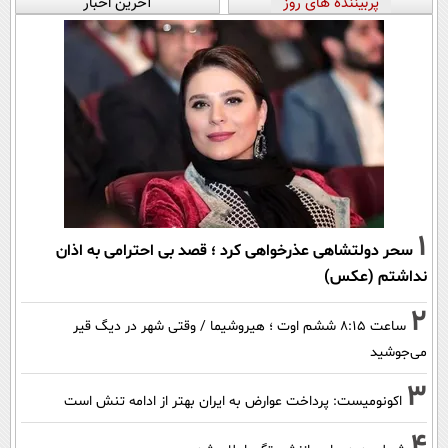
پربیننده های روز
آخرین اخبار
1
سحر دولتشاهی عذرخواهی کرد ؛ قصد بی احترامی به اذان
نداشتم (عکس)
2
ساعت ۸:۱۵ ششم اوت ؛ هیروشیما / وقتی شهر در دیگ قیر
می‌جوشید
3
اکونومیست: پرداخت عوارض به ایران بهتر از ادامه تنش است
4