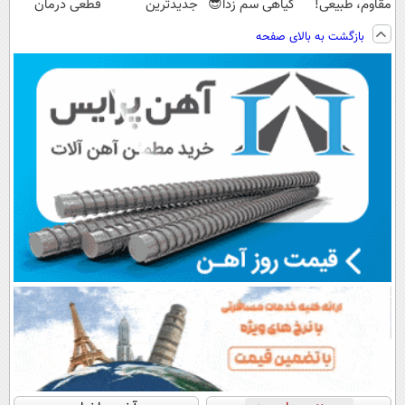
مقاوم، طبیعی!
گیاهی سم زدا😎
جدیدترین
قطعی درمان
ویزیت
فناوری اروپا،
کنید!
بازگشت به بالای صفحه
رایگان+پرداخت
سبک و مقاوم |
◗پرسش‌نامه◖
اقساطی😍
پرداخت قسطی