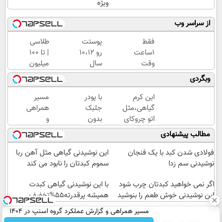
ویژه
از سراسر وب
فقط
پوستت
طلاسی
1ساعت
رو 10،12
| تا 100
وقت
سال
میلیون
داری
جوان
وام
وبگردی
کرم
کن
آنی
جوانساز
(تخفیف
خرید
این کرم
با پودر
مسیر
جلبک
تا
طلا💰
گیاهی،مثل
جلبک
همراهی
رو
امشب)
ثبت
اتو چروکای
بدون
و
با40%تخفیف
نام
پوستتوصاف
جراحی
گزارش
مطالب پیشنهادی
بخری!
کن!
میکنه!50%تخفیف
لاغر
عملکرد
شو!
گروه
فولادی شدن کبد با یک فنجان
این نوشیدنی گیاهی مثل آهن ربا
اسنپ
نوشیدنی سم زدا
سموم کبدتان را نابود می کند
در
اگر نمی خواهید کبدتان چرب شود
۱۴۰۴
با این نوشیدنی گیاهی کبدت
این نوشیدنی خوش طعم را بنوشید
همیشه پرقدرته55%تخفیف
مسیر همراهی و گزارش عملکرد گروه اسنپ در ۱۴۰۴
صفحه اول
فیلم
عصر ایران۲
درباره عصرایران
تماس با ما
آرشیو
جستجو