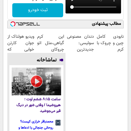
ثبت خودرو
مطالب پیشنهادی
نابودی کامل
دندان مصنوعی
این کرم
ویدیو هولناک از
چین و چروک با
سوئیسی:
گیاهی،مثل اتو
جوان کارتن
کرم
جدیدترین
چروکای
خوابی که
آلمانی۴۰٪تخفیف
فناوری اروپا،
پوستتوصاف
میلیاردر شد.
تماشاخانه
سبک و مقاوم |
میکنه!50%تخفیف
آموزش رایگان
پرداخت قسطی
ساعت ۸:۱۵ ششم اوت ؛
هیروشیما / وقتی شهر در دیگ
قیر می‌جوشید
محمدباقر خرازی کیست؟
روحانی جنجالی با ادعاها و