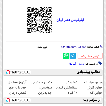
اپلیکیشن عصر ایران
لینک کوتاه:
کپی لینک
‌گزارش خطا در خبر
برچسب ها:
ترکیه
،
آمریکا
مطالب پیشنهادی
ویدیو هولناک از
نوشیدنی
دندان مصنوعی
آرتروز مفاصل
جوان کارتن
شفابخش کبد با
سوئیسی:
خود را به طور
خوابی که
10 گیاه
جدیدترین
قطعی درمان
میلیاردر شد.
موثر(تخفیف تا
فناوری اروپا،
کنید!
از سراسر وب
آموزش رایگان
امشب)
سبک و مقاوم |
◗پرسش‌نامه◖