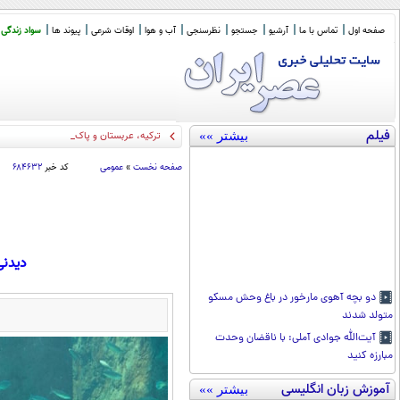
صفحه اول
تماس با ما
آرشیو
جستجو
نظرسنجی
آب و هوا
اوقات شرعی
پیوند ها
سواد زندگی
فیلم
بیشتر »»
ترکیه، عربستان و پاکستان امروز در جده 
صفحه نخست
»
عمومی
کد خبر
۶۸۴۶۳۲
دیدنی
دو بچه آهوی مارخور در باغ وحش مسکو
متولد شدند
آیت‌الله جوادی آملی: با ناقضان وحدت
مبارزه کنید
آموزش زبان انگلیسی
بیشتر »»