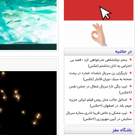
در حاشیه
سحر دولتشاهی عذرخواهی کرد ؛ قصد بی
احترامی به اذان نداشتم (عکس)
بازیگران زن سریال «بامداد خمار» در پشت
صحنه به سبک دوران قاجار (عکس)
تیپ رنگی تارا سریال شغال در جشن نفس
(+عکس)
استایل جالب مدل روس فیلم ایرانی جزیره
جیمز باند در اصفهان (+عکس)
تیپ مشکی و خاص فریبا نادری ستاره سریال
ستایش در آیین مهرورزی (+عکس)
باشگاه مغز