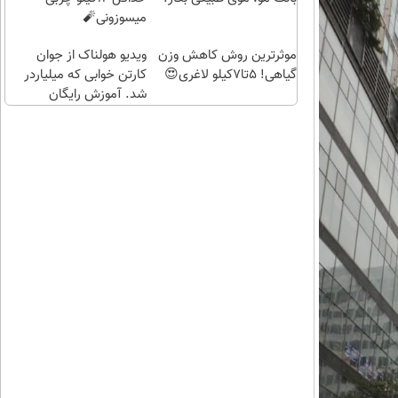
(خرید
میسوزونی🧨
طلا با
موثرترین روش کاهش وزن
چند
ویدیو هولناک از جوان
گیاهی! 5تا۷کیلو لاغری😍
کلیک)
کارتن خوابی که میلیاردر
شد. آموزش رایگان