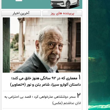
پربیننده های روز
آخرین اخبار
1
معماری که در 92 سالگی هنوز خلق می کند؛
داستان آلوارو سیزا، شاعر بتن و نور (+تصاویر)
2
سحر دولتشاهی عذرخواهی کرد ؛ قصد بی احترامی به
اذان نداشتم (عکس)