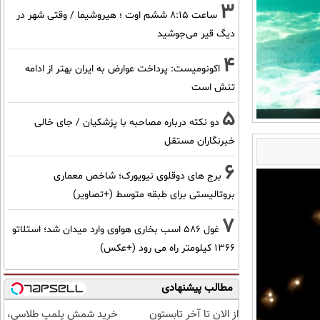
3
ساعت ۸:۱۵ ششم اوت ؛ هیروشیما / وقتی شهر در
دیگ قیر می‌جوشید
4
اکونومیست: پرداخت عوارض به ایران بهتر از ادامه
تنش است
5
دو نکته درباره مصاحبه با پزشکیان / جای خالی
خبرنگاران مستقل
6
برج های دوقلوی نیویورک؛ شاخص معماری
بروتالیستی برای طبقه متوسط (+تصاویر)
7
غول 586 اسب بخاری هواوی وارد میدان شد؛ استلاتو
1366 کیلومتر راه می رود (+عکس)
مطالب پیشنهادی
از الان تا آخر تابستون
خرید شمش پلمپ طلاسی،