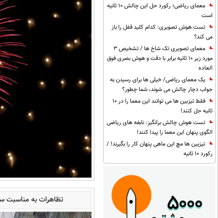
معمای ریاضی؛ رکورد حل این چالش 10 ثانیه
است
تست هوش تصویری: کدام کلید قفل را باز
می کند؟
معمای تصویری تک شاخ ها / تشخیص 3
مورد زیر 10 ثانیه برابر با دقت و هوش بصری فوق
العاده
یک معمای ریاضی/ خیلی ها برای رسیدن به
جواب دچار چالش می شوند، شما چطور؟
فقط تیزبین ها می توانند این معما را در 10
ثانیه حل کنند!
تست هوش چالش برانگیز: نابغه های ریاضی
الگوی پنهان این معما را پیدا کنند!
تیزبین ها مچ این ماهی پنهان کار را بگیرند! /
رکورد 10 ثانیه
تظاهرات به مناسبت سا