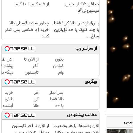
حداقل 12کیلو چربی
از ۰.۵ گرم تا ۱۰ گرم
میسوزونی🧨
پس‌اندازت رو طلا کن! فقط
چطور میشه قسطی طلا
با چند کلیک با حداقل‌ترین
خرید | با طلاسی پس انداز
مبلغ...
کنید
از سراسر وب
بدون
از الان تا
الان طلا
ضامن
آخر
وام
تابستون
دیگه بده
بگیر،
حداقل
سرمایه‌گ
وبگردی
طلا
12کیلو
طلا با ا
بخر
چربی
بی‌بهره
پس‌انداز
هر
خرید
😍
میسوزونی
طلا فقط
کی
طلای
🧨
با ۱۰۰
طلا
آبشده
هزارتومان
داره،
حتی با
مطالب پیشنهادی
(امن و
غم
۱۰۰هزارتومان
دپرس
راحت)
نداره!
الان وقتشه‼️ با هر وضعیت
از الان تا آخر تابستون
😊💎
بانک مو، موی طبیعی بکار!
حداقل 12کیلو چربی