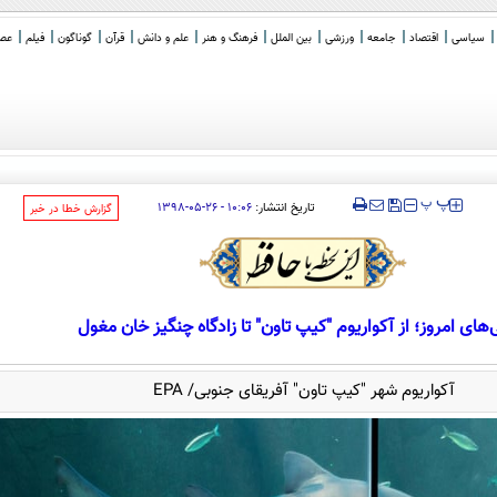
سیاسی
اقتصاد
جامعه
ورزشی
بین الملل
فرهنگ و هنر
علم و دانش
قرآن
گوناگون
فیلم
عصر 
توافقنامه نظامی مشترک
_
‍‍‍ پ
پ
تاریخ انتشار:
۱۰:۰۶ - ۲۶-۰۵-۱۳۹۸
‌گزارش خطا در خبر
‌های امروز؛ از آکواریوم "کیپ تاون" تا زادگاه چنگیز خان مغول
آکواریوم شهر "کیپ‌ تاون" آفریقای جنوبی/ EPA