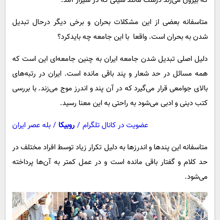
که بیرون می‌زند درست مانند سیلی که در شیراز آمد.
پیامک
سرگرمی
متاسفانه بعضی از این مشکلات بحران و برخی دیگر درحال تبدیل
روانشناسی
فناوری
شدن به بحران است. واقعا با این جامعه چه بایدکرد؟
آشپزی
گوناگون
دانلود
دلیل اصلی تبدیل شدن جامعه ایران به چنین جامعه‌ای این است که
حوادث
همه مسائل در حد شعار و پند باقی مانده است. ایران در رتبه‌های
محیط زیست
بالای جوامعی قرار می‌گیرد که در آن پند و اندرز موج می‌زند. با بررسی
سلامت
کتب‌ دینی و ادبی می‌شود به راحتی به این معنا رسید.
فرهنگی
عضویت در کانال تلگرام
/
روبیکا
/
بله عصر ایران
بین الملل
متاسفانه این پندها و اندرزها به دلیل تکرار زیاد توسط افراد مختلف در
اجتماعی
حد کلام و گفتار باقی مانده است و در عمل کمتر به آن‌ها پرداخته
حیات وحش
می‌شود.
سیاست خارجی