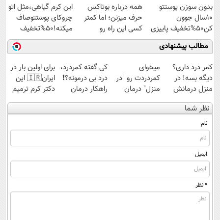
بدون سوزن پوستتو
همه درباره بوتاکس
این کرم گیاهی،مثل اتو
ویژه
10سال جوون
حرف میزنن؛ اما کمتر
چروکای پوستتوصاف
کن50%تخفیف پاییزی
کسی این راه رو
میکنه!50%تخفیف
میشناسه.
مطالب پیشنهادی
کمر درد داری؟
میخوای
کی گفته کمردرد،
برای اولین بار در
دیگه بسه! در
کمردردت رو "در
درد بی درمونه؟❗
ایران🇮🇷 این
منزل درمانش
منزل" درمان
راهکار درمان
دکتر کرم ترمیم
کن
کنی؟ (◂فیلم +
+پرسشنامه
کننده 23 روزه
نظر شما
(◀پرسش‌نامه)
◂پرسش‌نامه)
ساخت!
نام
ایمیل
* نظر