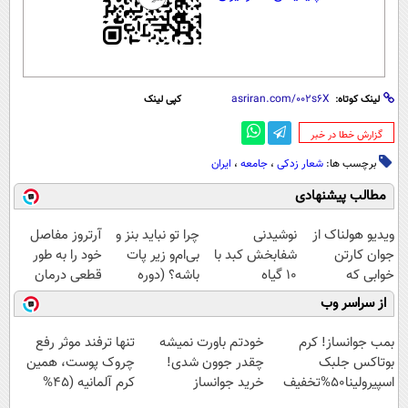
لینک کوتاه:
کپی لینک
‌گزارش خطا در خبر
برچسب ها:
شعار زدکی
،
جامعه
،
ایران
مطالب پیشنهادی
ویدیو هولناک از
نوشیدنی
چرا تو نباید بنز و
آرتروز مفاصل
جوان کارتن
شفابخش کبد با
بی‌ام‌و زیر پات
خود را به طور
خوابی که
10 گیاه
باشه؟ (دوره
قطعی درمان
میلیاردر شد.
موثر(تخفیف تا
رایگان درآمد
کنید!
از سراسر وب
آموزش رایگان
امشب)
میلیاردی)
◗پرسش‌نامه◖
بمب جوانساز! کرم
خودتم باورت نمیشه
تنها ترفند موثر رفع
بوتاکس جلبک
چقدر جوون شدی!
چروک پوست، همین
اسپیرولینا50%تخفیف
خرید جوانساز
کرم آلمانیه (45%
اسپیرولینا با تخفیف
تخفیف)