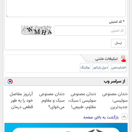
* کد امنیتی
اعتبارسنجی
دیزل ژنراتور
بوکینگ
از سراسر وب
دندان مصنوعی
دندان مصنوعی
دندان مصنوعی
آرتروز مفاصل
سوئیسی:
سوئیسی | سبک،
سبک و مقاوم
خود را به طور
جدیدترین
مقاوم، طبیعی!
می‌خوای؟
قطعی درمان
فناوری اروپا،
ویزیت
پرداخت اقساطی
کنید!
بازگشت به بالای صفحه
سبک و مقاوم |
رایگان+پرداخت
هم داریم!😍 |
◗پرسش‌نامه◖
پرداخت قسطی
اقساطی😍
📍تهران