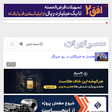
باز
نسخه اصلی
و
صفحه اول
هشدار به خبرنگاران در روز خبرنگار
بسته
تماس با ما
کردن
آرشیو
منو
جستجو
نظرسنجی
آب و هوا
اوقات شرعی
پیوند ها
سواد زندگی