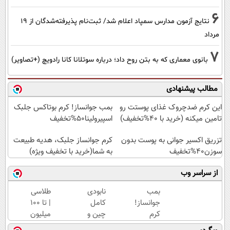
6
نتایج آزمون مدارس سمپاد اعلام شد/ ثبت‌نام پذیرفته‌شدگان از ۱۹
مرداد
7
بانوی معماری که به بتن روح داد؛ درباره سوتلانا کانا رادویچ (+تصاویر)
مطالب پیشنهادی
این کرم ضدچروک غذای پوستت رو
بمب جوانساز! کرم بوتاکس جلبک
تامین میکنه (خرید با 40%تخفیف)
اسپیرولینا50%تخفیف
تزریق اکسیر جوانی به پوست بدون
کرم جوانساز جلبک، هدیه طبیعت
سوزن40%تخفیف
به شما(خرید با تخفیف ویژه)
از سراسر وب
بمب
نابودی
طلاسی
جوانساز!
کامل
| تا 100
کرم
چین و
میلیون
بوتاکس
چروک
وام