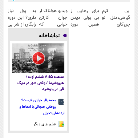
این کرم
برای رهایی از
ویدیو هولناک از
به پول نیاز
گیاهی،مثل اتو
بی پولی دیدن
جوان کارتن
داری؟ این دوره
چروکای
همین دوره
خوابی که
رایگان از شر بی
پوستتوصاف
رایگان کافیه!
میلیاردر شد.
پولی خلاصت
تماشاخانه
میکنه!50%تخفیف
(شمارتو وارد
آموزش رایگان
میکنه
کن)
ساعت ۸:۱۵ ششم اوت ؛
هیروشیما / وقتی شهر در دیگ
قیر می‌جوشید
محمدباقر خرازی کیست؟
روحانی جنجالی با ادعاها و
ایده‌های تخیلی
فیلم های دیگر