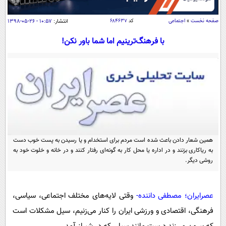
سیاسی
اقتصاد
صفحه نخست
»
اجتماعی
کد
۶۸۴۶۳۷
انتشار:
۱۰:۵۷ - ۲۶-۰۵-۱۳۹۸
جامعه
اقتصادی
با فرهنگ‌ترینیم اما شما باور نکن!
ورزشی
اجتماعی
خودرو
بین الملل
حوادث
فرهنگ و هنر
سیاست خارجی
سلامت
علم و دانش
یک برش دانایی
قرآن
فناوری و It
محیط زیست
گوناگون
همین شعار دادن باعث شده است مردم برای استخدام و یا رسیدن به پست خوب دست
علمی
سفر و تفریح
به ریاکاری بزنند و در اداره یا محل کار به گونه‌ای رفتار کنند و در خانه و خلوت خود به
فیلم
سرگرمی
روشی دیگر.
اخبار کریپتو
عصر ایران 2
اقتصاد
باشگاه مغز
آموزش زبان
خواندنی ها و دیدنی ها
ورزش
عصرایران؛ مصطفی داننده-
وقتی لایه‌های مختلف اجتماعی، سیاسی،
مجله تصویری سلاح
فرهنگی، اقتصادی و ورزشی ایران را کنار می‌زنیم، سیل مشکلات است
داستان کوتاه
سیاست