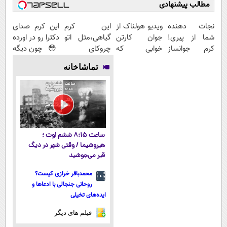
مطالب پیشنهادی
نجات دهنده
ویدیو هولناک از
این کرم
این کرم صدای
شما از پیری!
جوان کارتن
گیاهی،مثل اتو
دکترا رو در اورده
کرم جوانساز
خوابی که
چروکای
😳 چون دیگه
جلبک
میلیاردر شد.
پوستتوصاف
نیازی نداری
تماشاخانه
50%تخفیف
آموزش رایگان
میکنه!50%تخفیف
بوتاکس کنی!!!
ساعت ۸:۱۵ ششم اوت ؛
هیروشیما / وقتی شهر در دیگ
قیر می‌جوشید
محمدباقر خرازی کیست؟
روحانی جنجالی با ادعاها و
ایده‌های تخیلی
فیلم های دیگر