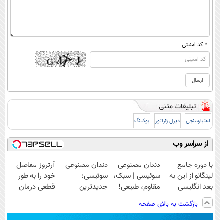
* کد امنیتی
اعتبارسنجی
دیزل ژنراتور
بوکینگ
از سراسر وب
با دوره جامع
دندان مصنوعی
دندان مصنوعی
آرتروز مفاصل
لینگانو از این به
سوئیسی | سبک،
سوئیسی:
خود را به طور
بعد انگلیسی
مقاوم، طبیعی!
جدیدترین
قطعی درمان
صحبت کن
ویزیت
فناوری اروپا،
کنید!
بازگشت به بالای صفحه
رایگان+پرداخت
سبک و مقاوم |
◗پرسش‌نامه◖
اقساطی😍
پرداخت قسطی