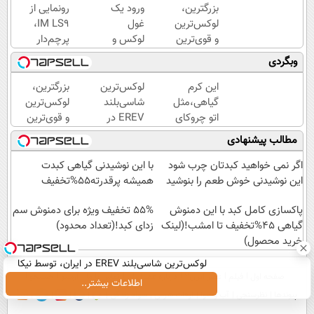
بزرگترین،
ورود یک
رونمایی از
لوکس‌ترین
غول
IM LS9،
و قوی‌ترین
لوکس و
پرچم‌دار
شاسی بلند
هوشمند
فوق‌لوکس
وبگردی
EREV در
به ایران،
EREV
در ایران
IM LS9
وارد بازار
این کرم
لوکس‌ترین
بزرگترین،
رونمایی
رسماً
ایران شد
گیاهی،مثل
شاسی‌بلند
لوکس‌ترین
شد
رونمایی
اتو چروکای
EREV در
و قوی‌ترین
شد
پوستتوصاف
ایران،
شاسی بلند
مطالب پیشنهادی
میکنه!50%تخفیف
توسط نیکا
EREV در
موتور
در ایران
اگر نمی خواهید کبدتان چرب شود
با این نوشیدنی گیاهی کبدت
رونمایی
رونمایی
این نوشیدنی خوش طعم را بنوشید
همیشه پرقدرته55%تخفیف
شد!
شد
پاکسازی کامل کبد با این دمنوش
55% تخفیف ویژه برای دمنوش سم
گیاهی 45%تخفیف تا امشب!(لینک
زدای کبد!(تعداد محدود)
خرید محصول)
لوکس‌ترین شاسی‌بلند EREV در ایران، توسط نیکا
صفحه اول
فیلم
عصر ایران۲
درباره عصرایران
تماس با ما
آرشیو
جستجو
موتور رونمایی شد!
اطلاعات بیشتر..
پیوندها
نظرسنجی
آب و هوا
اوقات شرعی
سواد زندگی