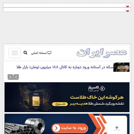
باز
نسخه اصلی
و
صفحه اول
سکه در آستانه ورود دوباره به کانال ۱۸۸ میلیون تومان؛ بازار طلا
بسته
صعودی شد
تماس با ما
کردن
آرشیو
منو
جستجو
نظرسنجی
آب و هوا
اوقات شرعی
پیوند ها
سواد زندگی