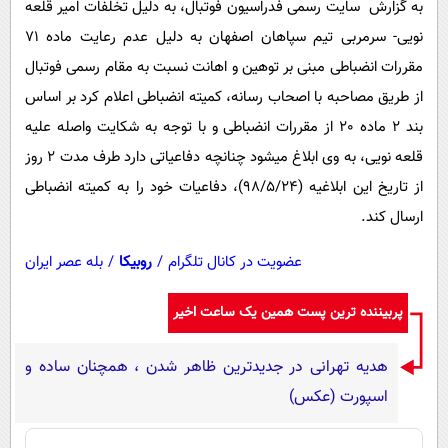
به گزارش سایت رسمی فدراسیون فوتبال، به دلیل تخلفات امیر قلعه
نویی- سرمربی تیم سپاهان اصفهان به دلیل عدم رعایت ماده 71
مقررات انضباطی مبنی بر توهین و اهانت نسبت به مقام رسمی فوتبال
از طریق مصاحبه با اصحاب رسانه، کمیته انضباطی اعلام کرد بر اساس
بند 2 ماده 20 از مقررات انضباطی و با توجه به شکایت واصله علیه
قلعه نویی، به وی ابلاغ میشود چنانچه دفاعیاتی دارد طرف مدت 2 روز
از تاریخ این ابلاغیه (98/5/24)، دفاعیات خود را به کمیته انضباطی
ارسال کند.
عضویت در کانال تلگرام
/
روبیکا
/
بله عصر ایران
پربیننده ترین پست همین یک ساعت اخیر
هدیه تهرانی در جدیدترین ظاهر شدن ، همچنان ساده و
اسپورت (عکس)