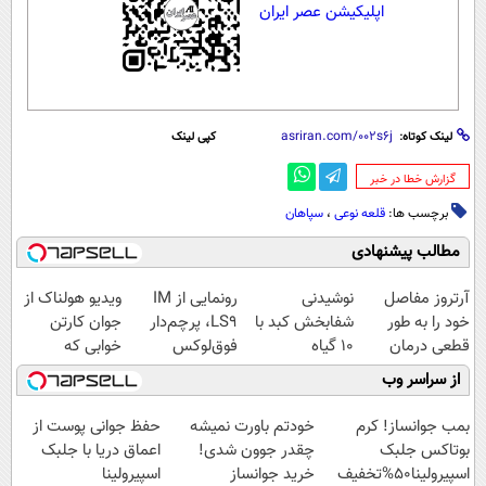
اپلیکیشن عصر ایران
لینک کوتاه:
کپی لینک
‌گزارش خطا در خبر
برچسب ها:
قلعه نوعی
،
سپاهان
مطالب پیشنهادی
آرتروز مفاصل
نوشیدنی
رونمایی از IM
ویدیو هولناک از
خود را به طور
شفابخش کبد با
LS9، پرچم‌دار
جوان کارتن
قطعی درمان
10 گیاه
فوق‌لوکس
خوابی که
کنید!
موثر(تخفیف تا
EREV وارد بازار
میلیاردر شد.
از سراسر وب
◗پرسش‌نامه◖
امشب)
ایران شد
آموزش رایگان
بمب جوانساز! کرم
خودتم باورت نمیشه
حفظ جوانی پوست از
بوتاکس جلبک
چقدر جوون شدی!
اعماق دریا با جلبک
اسپیرولینا50%تخفیف
خرید جوانساز
اسپیرولینا