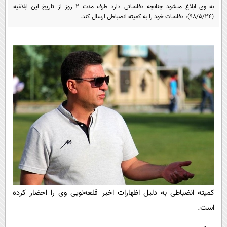
پیامک
سرگرمی
به وی ابلاغ میشود چنانچه دفاعیاتی دارد طرف مدت 2 روز از تاریخ این ابلاغیه
(98/5/24)، دفاعیات خود را به کمیته انضباطی ارسال کند.
روانشناسی
فناوری
آشپزی
گوناگون
دانلود
حوادث
محیط زیست
سلامت
فرهنگی
بین الملل
اجتماعی
حیات وحش
کمیته انضباطی به دلیل اظهارات اخیر قلعه‌نویی وی را احضار کرده
سیاست خارجی
است.