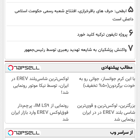
5
ابطحی: حرف های باقرخرازی، افتتاح شعبه رسمی حکومت اسلامی
داعش است
6
پروژه تایفون ترکیه کلید خورد
7
واکنش پزشکیان به شایعه تهدید رهبری توسط رئیس‌جمهور
مطالب پیشنهادی
با این کرم جوانساز، جوانی رو به
لوکس‌ترین شاسی‌بلند EREV در
خودت برگردون(50% تخفیف)
ایران، توسط نیکا موتور رونمایی
شد!
بزرگترین، لوکس‌ترین و قوی‌ترین
رونمایی از IM LS9، پرچم‌دار
شاسی بلند EREV در در ایران
فوق‌لوکس EREV وارد بازار ایران
رونمایی شد
شد
از سراسر وب