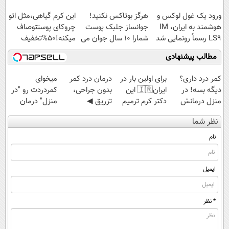
اسپیرولینا با تخفیف
ورود یک غول لوکس و
هرگز بوتاکس نکنید!
این کرم گیاهی،مثل اتو
ویژه
هوشمند به ایران، IM
جوانساز جلبک پوست
چروکای پوستتوصاف
LS9 رسماً رونمایی شد
شمارا ۱۰ سال جوان می
میکنه!50%تخفیف
کند
مطالب پیشنهادی
کمر درد داری؟
برای اولین بار در
درمان درد کمر
میخوای
دیگه بسه! در
ایران🇮🇷 این
بدون جراحی،
کمردردت رو "در
منزل درمانش
دکتر کرم ترمیم
تزریق ◀
منزل" درمان
کن
کننده 23 روزه
پرسش‌نامه رو پر
کنی؟ (◂فیلم +
نظر شما
(◀پرسش‌نامه)
ساخت!
کن ▶
◂پرسش‌نامه)
نام
ایمیل
* نظر