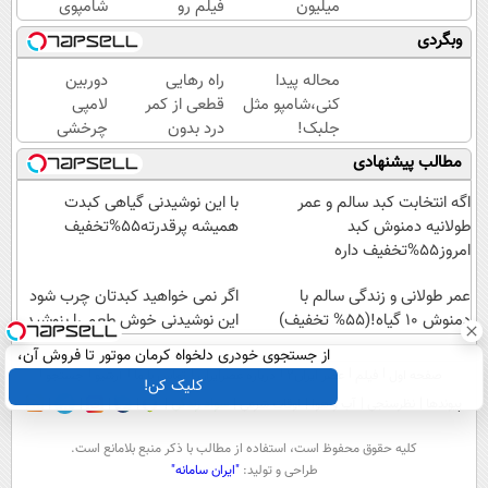
میلیون
فیلم رو
شامپوی
تومان ⚡
ببین!
جلبک
وبگردی
همین
◗پرسش‌نامه
موهاتو
الان
رو پر کن◖
پرپشت
محاله پیدا
راه رهایی
دوربین
درخواست
و خوش
کنی،شامپو مثل
قطعی از کمر
لامپی
اعتبار بده
حالت
جلبک!
درد بدون
چرخشی
✅
نکنی
ضدریزش+رویش
نیاز به دارو
360
مطالب پیشنهادی
مجدد40%تخفیف
👈🏻
درجه
(پرسش‌نامه)
فقط
اگه انتخابت کبد سالم و عمر
با این نوشیدنی گیاهی کبدت
امروز
طولانیه دمنوش کبد
همیشه پرقدرته55%تخفیف
حراج
امروز55%تخفیف داره
شد🔥
عمر طولانی و زندگی سالم با
پرداخت
اگر نمی خواهید کبدتان چرب شود
دمنوش ۱۰ گیاه!(۵۵% تخفیف)
درب
این نوشیدنی خوش طعم را بنوشید
منزل
از جستجوی خودری دلخواه کرمان موتور تا فروش آن،
صفحه اول
فیلم
عصر ایران۲
درباره عصرایران
تماس با ما
آرشیو
جستجو
ساده، بی واسطه و مستقیم
کلیک کن!
پیوندها
نظرسنجی
آب و هوا
اوقات شرعی
سواد زندگی
كليه حقوق محفوظ است، استفاده از مطالب با ذكر منبع بلامانع است.
طراحی و تولید:
"ایران سامانه"