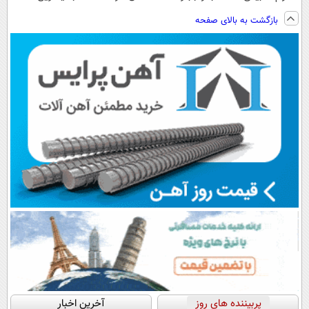
ویزیت
نصب آسان و
فناوری اروپا،
بازگشت به بالای صفحه
رایگان+پرداخت
پرداخت اقساطی
سبک و مقاوم |
اقساطی😍
💳 📍 تهران
پرداخت قسطی
پربیننده های روز
آخرین اخبار