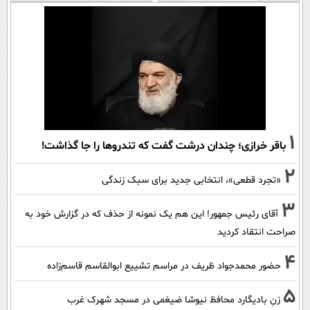
1
باقر خرازی؛ چندان درشت گفت که تندروها را جا گذاشت!
2
«تجرد قطعی»، انتخابی جدید برای سبک زندگی
3
آقای رئیس جمهور! این هم یک نمونه از حذف که در گزارش خود به
صراحت انتقاد کردید
4
حضور محمدجواد ظریف در مراسم تشییع ابوالقاسم قاسم‌زاده
5
زنِ بادیگارد محافظ نیوشا ضیغمی در مسجد شهرک غرب