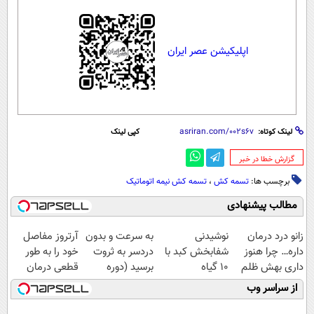
اپلیکیشن عصر ایران
لینک کوتاه:
کپی لینک
‌گزارش خطا در خبر
برچسب ها:
تسمه کش
،
تسمه کش نیمه اتوماتیک
مطالب پیشنهادی
زانو درد درمان
نوشیدنی
به سرعت و بدون
آرتروز مفاصل
داره… چرا هنوز
شفابخش کبد با
دردسر به ثروت
خود را به طور
داری بهش ظلم
10 گیاه
برسید (دوره
قطعی درمان
می‌کنی؟
موثر(تخفیف تا
کاملا رایگان
کنید!
از سراسر وب
امشب)
پولسازی)
◗پرسش‌نامه◖