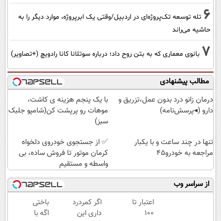
6
تله توسعه تک‌پروژه‌ای در اردبیل/وقتی یک ابرپروژه، موارد دیگر را به
حاشیه می‌راند
7
بانوی معماری که به بتن روح داد؛ درباره سوتلانا کانا رادویچ (+تصاویر)
مطالب پیشنهادی
درمان زانو درد بدون عمل،تزریق و
با یک پنجم هزینه ی کاشت،
دارو (◂پرسش‌نامه)
موهات رو پرپشت کن(شامپو جلبک
سبز)
تنها در چند ساعت و با یکبار
✅ از جستجوی خودروی دلخواه
مراجعه به خودرو45
کرمان موتور تا فروش ساده، بی
واسطه و مستقیم
از سراسر وب
اعتبار تا
اگر کمردرد
باختی
۱۰۰
داری این
اگه با