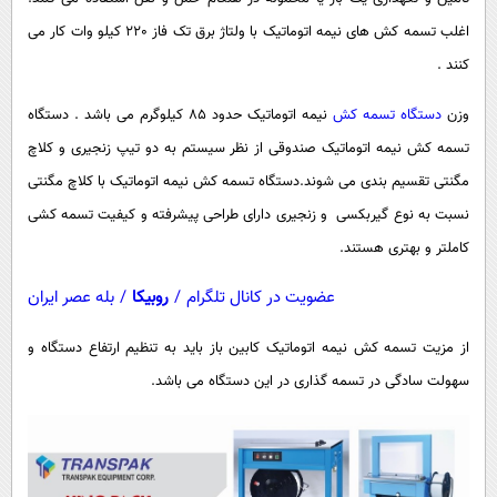
پیامک
سرگرمی
اغلب تسمه کش های نیمه اتوماتیک با ولتاژ برق تک فاز 220 کیلو وات کار می
روانشناسی
فناوری
کنند .
آشپزی
گوناگون
وزن
دستگاه تسمه کش
نیمه اتوماتیک حدود 85 کیلوگرم می باشد . دستگاه
دانلود
حوادث
تسمه کش نیمه اتوماتیک صندوقی از نظر سیستم به دو تیپ زنجیری و کلاچ
محیط زیست
مگنتی تقسیم بندی می شوند.دستگاه تسمه کش نیمه اتوماتیک با کلاچ مگنتی
نسبت به نوع گیربکسی و زنجیری دارای طراحی پیشرفته و کیفیت تسمه کشی
سلامت
کاملتر و بهتری هستند.
فرهنگی
عضویت در کانال تلگرام
/
روبیکا
/
بله عصر ایران
بین الملل
اجتماعی
از مزیت تسمه کش نیمه اتوماتیک کابین باز باید به تنظیم ارتفاع دستگاه و
سهولت سادگی در تسمه گذاری در این دستگاه می باشد.
حیات وحش
سیاست خارجی