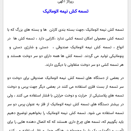
رپرتاژ آگهی
سیاسی
تسمه کش نیمه اتوماتیک
اقتصاد
جامعه
اقتصادی
تسمه کش نیمه اتوماتیک ،جهت بسته بندی کارتن ها و بسته های بزرگ که با
ورزشی
اجتماعی
خودرو
تسمه کش معمولی امکان تسمه کشی ندارد ،کارایی دارد ، تسمه کش ها در
بین الملل
حوادث
انواع ، تسمه کش نیمه اتوماتیک صندوقی ، دستی و شارژی دستی و
فرهنگ و هنر
سیاست خارجی
سلامت
پنوماتیکی تولید می گردند. تسمه کش ها همه دارای دو سر دوخت هستند و
علم و دانش
هر تسمه کشی دو سر دوخت متفاوتی با دیگری دارند.
یک برش دانایی
قرآن
فناوری و It
محیط زیست
در بعضی از دستگاه های تسمه کش نیمه اتوماتیک صندوقی برای دوخت دو
گوناگون
علمی
سفر و تفریح
سر تسمه از بست فلزی استفاده می کنند در بعضی دیگر جهت پرس و دوخت
فیلم
سرگرمی
اخبار کریپتو
تسمه های پلاستیکی از حرارت و دوخت حرارتی با فشار استفاده می کنند ، ولی
عصر ایران 2
اقتصاد
باشگاه مغز
در بیشتر دستگاه های تسمه کش نیمه اتوماتیک از فلز به عنوان پرس دو سر
آموزش زبان
خواندنی ها و دیدنی ها
ورزش
تسمه استفاده می شود. تسمه کش نیمه اتوماتیک را بخواهیم توضیح دهیم
مجله تصویری سلاح
باید بگوییم که، تسمه های چرخ داری هستند که که اتصال دهنده هایی را برای
داستان کوتاه
سیاست
تأمین و تگهداری یک بار یا محموله در هنگام حمل و نقل استفاده می کنند.