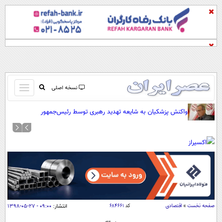
باز
نسخه اصلی
و
صفحه اول
واکنش پزشکیان به شایعه تهدید رهبری توسط رئیس‌جمهور
بسته
تماس با ما
کردن
آرشیو
منو
جستجو
نظرسنجی
آب و هوا
اوقات شرعی
پیوند ها
صفحه نخست
»
اقتصادی
کد
۶۸۴۶۶۱
انتشار:
۰۹:۰۰ - ۲۷-۰۵-۱۳۹۸
سواد زندگی