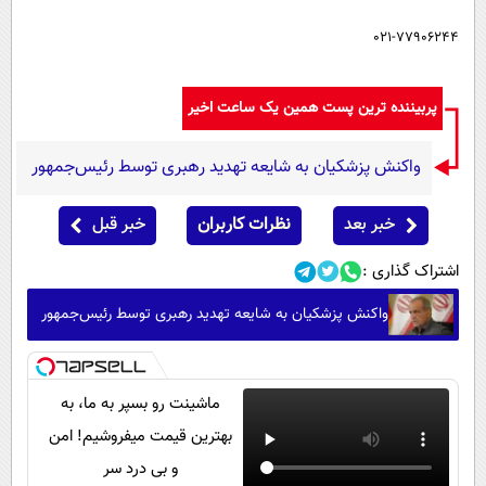
021-77906244
پربیننده ترین پست همین یک ساعت اخیر
واکنش پزشکیان به شایعه تهدید رهبری توسط رئیس‌جمهور
خبر بعد
نظرات کاربران
خبر قبل
اشتراک گذاری :
واکنش پزشکیان به شایعه تهدید رهبری توسط رئیس‌جمهور
ماشینت رو بسپر به ما، به
بهترین قیمت میفروشیم! امن
و بی درد سر