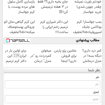
خودتم باورت نمیشه
جای بخیه داری؟؟ فقط
بازسازی کامل سلول
چقدر جوون شدی!
در 3 هفته ترمیمش
های مرده پوست، با
خرید جوانساز
کن!😍
کرم جوانساز
اسپیرولینا با تخفیف
جلبک(50% تخفیف)
بمب جوانساز! کرم
این دکتر شیرازی کرم
این کرم گیاهی،مثل اتو
ویژه
بوتاکس جلبک
ترمیم زخم ایرانی را
چروکای پوستتوصاف
اسپیرولینا50%تخفیف
ساخت!!!
میکنه!50%تخفیف
مطالب پیشنهادی
کمر درد داری؟
ماشین پژو پارس
میخوای
برای اولین بار در
دیگه بسه! در
برای فروش
کمردردت رو "در
ایران🇮🇷 این
منزل درمانش
داری؟ اینجا
منزل" درمان
دکتر کرم ترمیم
کن
سریع بفروشش
کنی؟ (◂فیلم +
کننده 23 روزه
نظر شما
(◀پرسش‌نامه)
◂پرسش‌نامه)
ساخت!
نام
ایمیل