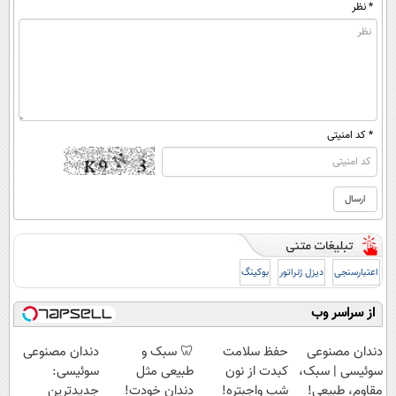
* نظر
* کد امنیتی
اعتبارسنجی
دیزل ژنراتور
بوکینگ
از سراسر وب
دندان مصنوعی
حفظ سلامت
🦷 سبک و
دندان مصنوعی
سوئیسی | سبک،
کبدت از نون
طبیعی مثل
سوئیسی:
مقاوم، طبیعی!
شب واجبتره!
دندان خودت!
جدیدترین