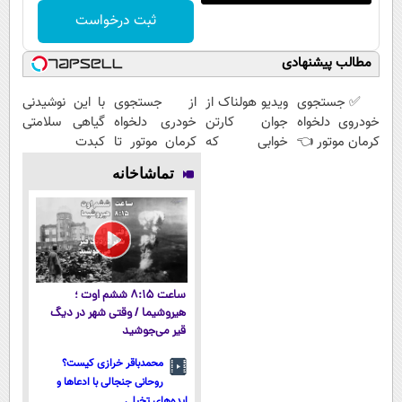
ثبت درخواست
مطالب پیشنهادی
✅ جستجوی
ویدیو هولناک از
از جستجوی
با این نوشیدنی
خودروی دلخواه
جوان کارتن
خودری دلخواه
گیاهی سلامتی
کرمان موتور 👈
خوابی که
کرمان موتور تا
کبدت
فروش ساده،
میلیاردر شد.
فروش آن،
تضمینه!50%تخفیف
تماشاخانه
بی واسطه و
آموزش رایگان
ساده، بی
مستقیم
واسطه و
مستقیم
ساعت ۸:۱۵ ششم اوت ؛
هیروشیما / وقتی شهر در دیگ
قیر می‌جوشید
محمدباقر خرازی کیست؟
روحانی جنجالی با ادعاها و
ایده‌های تخیلی