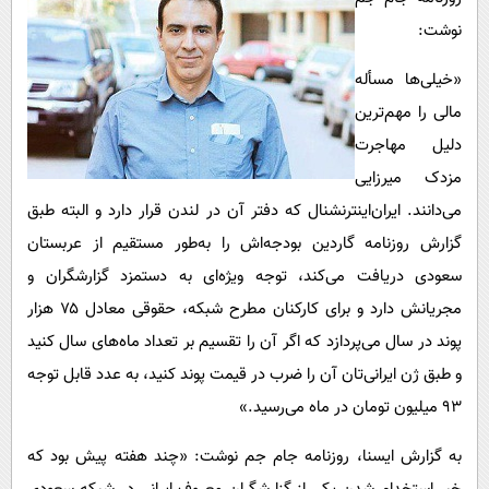
پیامک
سرگرمی
نوشت:
روانشناسی
فناوری
«خیلی‌ها مسأله
آشپزی
گوناگون
مالی را مهم‌ترین
دانلود
حوادث
دلیل مهاجرت
محیط زیست
مزدک میرزایی
می‌دانند. ایران‌اینترنشنال که دفتر آن در لندن قرار دارد و البته طبق
سلامت
گزارش روزنامه گاردین بودجه‌اش را به‌طور مستقیم از عربستان
فرهنگی
سعودی دریافت می‌کند، توجه ویژه‌ای به دستمزد گزارشگران و
بین الملل
مجریانش دارد و برای کارکنان مطرح شبکه، حقوقی معادل ۷۵ هزار
اجتماعی
پوند در سال می‌پردازد که اگر آن را تقسیم بر تعداد ماه‌های سال کنید
و طبق ژن ایرانی‌تان آن را ضرب در قیمت پوند کنید، به عدد قابل توجه
حیات وحش
۹۳ میلیون تومان در ماه می‌رسید.»
سیاست خارجی
به گزارش ایسنا، روزنامه جام جم نوشت: «چند هفته پیش بود که