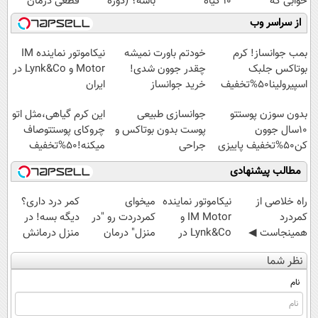
خوابی که
10 گیاه
باشه؟ (دوره
قطعی درمان
میلیاردر شد.
موثر(تخفیف تا
رایگان درآمد
کنید!
از سراسر وب
آموزش رایگان
امشب)
میلیاردی)
◗پرسش‌نامه◖
بمب جوانساز! کرم
خودتم باورت نمیشه
نیکاموتور نماینده IM
بوتاکس جلبک
چقدر جوون شدی!
Motor و Lynk&Co در
اسپیرولینا50%تخفیف
خرید جوانساز
ایران
اسپیرولینا با تخفیف
بدون سوزن پوستتو
جوانسازی طبیعی
این کرم گیاهی،مثل اتو
ویژه
10سال جوون
پوست بدون بوتاکس و
چروکای پوستتوصاف
کن50%تخفیف پاییزی
جراحی
میکنه!50%تخفیف
مطالب پیشنهادی
‌راه خلاصی از
نیکاموتور نماینده
میخوای
کمر درد داری؟
کمردرد
IM Motor و
کمردردت رو "در
دیگه بسه! در
همینجاست ◀
Lynk&Co در
منزل" درمان
منزل درمانش
فقط کافیه فرم
ایران
کنی؟ (◂فیلم +
کن
نظر شما
رو پر کنی!
◂پرسش‌نامه)
(◀پرسش‌نامه)
نام