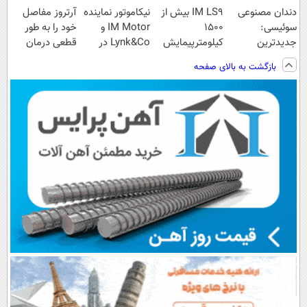
دندان مصنوعی
IM LS9 بیش از
نیکاموتور نماینده
آرتروز مفاصل
سوئیسی:
1500
IM Motor و
خود را به طور
جدیدترین
کیلومترپیمایش
Lynk&Co در
قطعی درمان
فناوری اروپا،
با یکبار شارژ
ایران
کنید!
بازگشت به بالای صفحه
سبک و مقاوم |
◗پرسش‌نامه◖
پرداخت قسطی