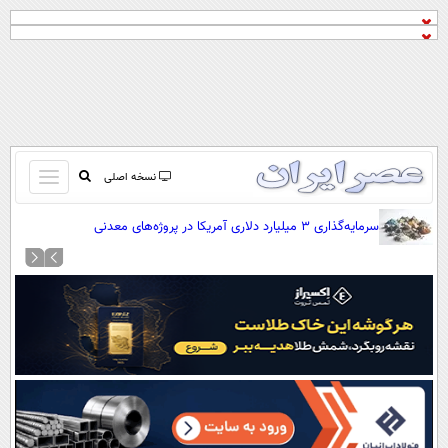
باز
نسخه اصلی
و
صفحه اول
سرمایه‌گذاری ۳ میلیارد دلاری آمریکا در پروژه‌های معدنی
بسته
تماس با ما
کردن
آرشیو
منو
جستجو
نظرسنجی
آب و هوا
اوقات شرعی
پیوند ها
سواد زندگی