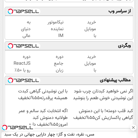
از سراسر وب
خرید
نیکاموتور
به
موبایل
نماینده
دنیای
با
IM
عالی
اسنپ
Motor و
بازار
وبگردی
پی | در
Lynk&Co
والکس
۴
در ایران
خوش
خرید
دوره
دوره
قسط
آمدید!
موبایل
جامع
ReactJS
بدون
ترید را
با
زبان
رو با ۵۰٪
سود و
آغاز
اسنپ
سی
تخفیف
مطالب پیشنهادی
کارمزد!
کنید!
پی | در
شارپ با
بخر |
۴
۵۰٪
آکادمی
اگر نمی خواهید کبدتان چرب شود
با این نوشیدنی گیاهی کبدت
قسط
تخفیف
سبزلرن
این نوشیدنی خوش طعم را بنوشید
همیشه پرقدرته55%تخفیف
بدون
|
سود و
کبد قلب دومته! با این دمنوش
یادگیری
اگه انتخابت کبد سالم و عمر
گیاهی پاکسازیش کن55%تخفیف
کارمزد!
حرفه‌ای
طولانیه دمنوش کبد
امروز55%تخفیف داره
برنامه
نویسی
مس، نقره، نفت و گاز؛ چهار دارایی جهانی در یک سبد