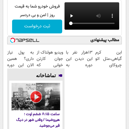
فروش خودرو شما به قیمت
روز | امن و بی دردسر
ثبت درخواست
مطالب پیشنهادی
این کرم
13هزار نفر با
ویدیو هولناک از
به پول نیاز
گیاهی،مثل اتو
این دیدن این
جوان کارتن
داری؟ همین
چروکای
دوره به
خوابی که
الان این دوره
پوستتوصاف
آرزوهاشون
میلیاردر شد.
رایگان رو شرکت
تماشاخانه
میکنه!50%تخفیف
رسیدن |
آموزش رایگان
کن تا دیر
ثبت‌‌نام رایگان
نشده!
ساعت ۸:۱۵ ششم اوت ؛
هیروشیما / وقتی شهر در دیگ
قیر می‌جوشید