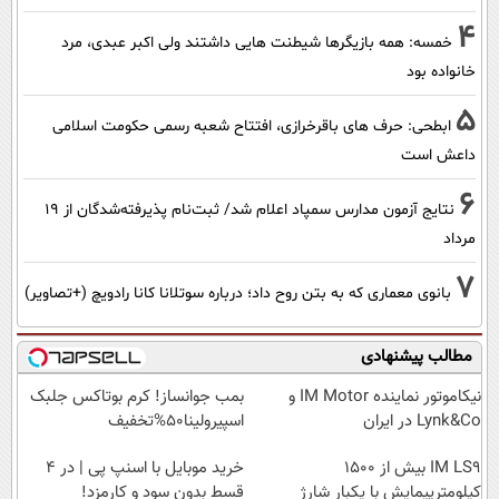
4
خمسه: همه بازیگرها شیطنت هایی داشتند ولی اکبر عبدی، مرد
خانواده بود
5
ابطحی: حرف های باقرخرازی، افتتاح شعبه رسمی حکومت اسلامی
داعش است
6
نتایج آزمون مدارس سمپاد اعلام شد/ ثبت‌نام پذیرفته‌شدگان از ۱۹
مرداد
7
بانوی معماری که به بتن روح داد؛ درباره سوتلانا کانا رادویچ (+تصاویر)
مطالب پیشنهادی
نیکاموتور نماینده IM Motor و
بمب جوانساز! کرم بوتاکس جلبک
Lynk&Co در ایران
اسپیرولینا50%تخفیف
IM LS9 بیش از 1500
خرید موبایل با اسنپ پی | در ۴
کیلومترپیمایش با یکبار شارژ
قسط بدون سود و کارمزد!