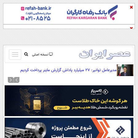
باز
نسخه اصلی
و
صفحه اول
مدیرعامل توانیر: ۲۷ میلیارد پاداش گزارش ماینر پرداخت کردیم
بسته
تماس با ما
کردن
آرشیو
منو
جستجو
نظرسنجی
آب و هوا
اوقات شرعی
پیوند ها
سواد زندگی