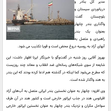
مدیر کل بنادر و
پیامک
سرگرمی
دریانوردی سیستان و
روانشناسی
فناوری
بلوچستان گفت:
آشپزی
گوناگون
واگذاری بندر چابهار
دانلود
حوادث
بعنوان یک بندر
راهبردی و متصل به
محیط زیست
آبهای آزاد به روسیه دروغ محض است و قویا تکذیب می شود.
سلامت
بهروز آقایی روز شنبه در گفت‌وگو با خبرنگار ایرنا اظهار داشت: این
فرهنگی
شایعه از سوی شبکه‌های رسانه‌ای ضد انقلاب و معاند چند روزیست
بین الملل
که مطرح می‌شود کما اینکه در گذشته هم ادعا کرده بودند که این بندر
اجتماعی
به هند واگذار شده است.
حیات وحش
وی افزود: چابهار به عنوان نخستین بندر ایرانی متصل به آب‌های آزاد
سیاست خارجی
اقیانوس هند در جذب اپراتور خارجی است و کشور هند در آن طرف
سواحل مکران و نزدیک بندر چابهار به عنوان نخستین اپراتور خارجی