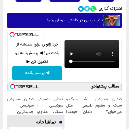
اشتراک گذاری :
تاثیر بارداری در کاهش سرطان رحم!
درد زانو رو برای همیشه از
یادت ببر! ◀ پرسش‌نامه رو
تکمیل کن ▶
◀ پرسش‌نامه
مطالب پیشنهادی
دندان مصنوعی
🦷 سبک و
دندان مصنوعی
دندان مصنوعی
سبک و مقاوم
طبیعی مثل
سوئیسی |
سوئیسی:
می‌خوای؟
دندان خودت!
سبک، مقاوم،
جدیدترین
پرداخت
نصب آسان و
طبیعی! ویزیت
فناوری اروپا،
تماشاخانه
اقساطی هم
پرداخت
رایگان+پرداخت
سبک و مقاوم |