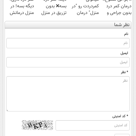
درمان کمر درد
کمردردت رو "در
بسه❌ بدون
دیگه بسه! در
بدون جراحی و
منزل" درمان
تزریق در منزل
منزل درمانش
دوره نقاهت
کنی؟ (◂فیلم +
درمانش کن✅
کن
نظر شما
◂پرسش‌نامه)
◀پرسش‌نامه پر
(◀پرسش‌نامه)
کن▶
نام
ایمیل
* نظر
* کد امنیتی