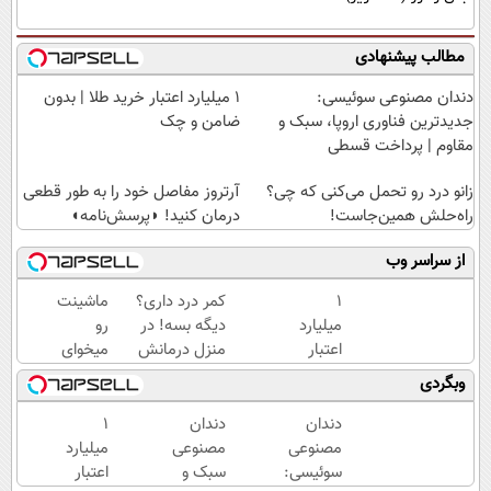
مطالب پیشنهادی
دندان مصنوعی سوئیسی:
۱ میلیارد اعتبار خرید طلا | بدون
جدیدترین فناوری اروپا، سبک و
ضامن و چک
مقاوم | پرداخت قسطی
زانو درد رو تحمل می‌کنی که چی؟
آرتروز مفاصل خود را به طور قطعی
راه‌حلش همین‌جاست!
درمان کنید! ◗پرسش‌نامه◖
از سراسر وب
۱
کمر درد داری؟
ماشینت
میلیارد
دیگه بسه! در
رو
اعتبار
منزل درمانش
میخوای
خرید
کن
بفروشی؟
وبگردی
طلا |
(◀پرسش‌نامه)
اینجا یک
بدون
روزه
دندان
دندان
۱
ضامن
برات
مصنوعی
مصنوعی
میلیارد
و چک
میفروشه
سوئیسی:
سبک و
اعتبار