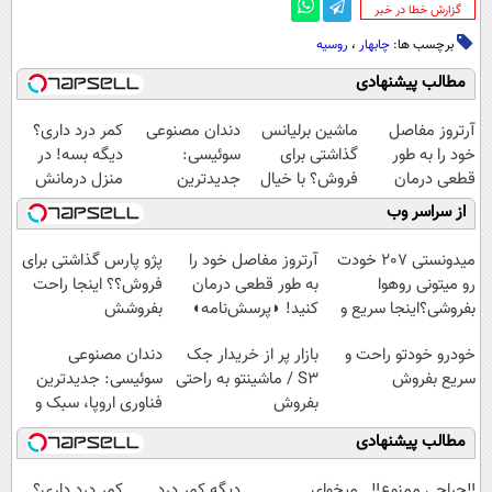
‌گزارش خطا در خبر
برچسب ها:
چابهار
،
روسیه
مطالب پیشنهادی
آرتروز مفاصل
ماشین برلیانس
دندان مصنوعی
کمر درد داری؟
خود را به طور
گذاشتی برای
سوئیسی:
دیگه بسه! در
قطعی درمان
فروش؟ با خیال
جدیدترین
منزل درمانش
کنید!
راحت بفروش
فناوری اروپا،
کن
از سراسر وب
◗پرسش‌نامه◖
سبک و مقاوم |
(◀پرسش‌نامه)
پرداخت قسطی
میدونستی 207 خودت
آرتروز مفاصل خود را
پژو پارس گذاشتی برای
رو میتونی روهوا
به طور قطعی درمان
فروش؟؟ اینجا راحت
بفروشی؟اینجا سریع و
کنید! ◗پرسش‌نامه◖
بفروشش
راحت بفروش
خودرو خودتو راحت و
بازار پر از خریدار جک
دندان مصنوعی
سریع بفروش
S3 / ماشینتو به راحتی
سوئیسی: جدیدترین
بفروش
فناوری اروپا، سبک و
مقاوم | پرداخت
مطالب پیشنهادی
قسطی
‼️جراحی ممنوع‼️
میخوای
دیگه کمر درد
کمر درد داری؟