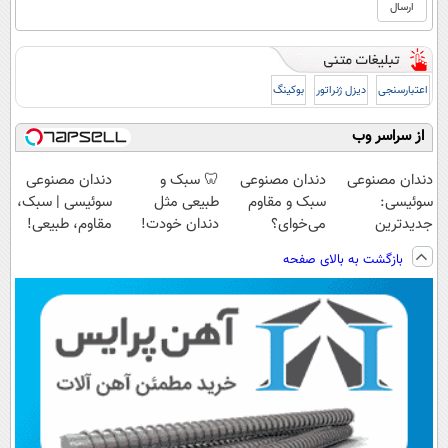
اعتبارسنجی
دیزل ژنراتور
بوکینگ
از سراسر وب
دندان مصنوعی
دندان مصنوعی
🦷 سبک و
دندان مصنوعی
سوئیسی:
سبک و مقاوم
طبیعی مثل
سوئیسی | سبک،
جدیدترین
می‌خوای؟
دندان خودت!
مقاوم، طبیعی!
فناوری اروپا،
پرداخت اقساطی
نصب آسان و
ویزیت
بازگشت به بالای صفحه
سبک و مقاوم |
هم داریم!😍 |
پرداخت اقساطی
رایگان+پرداخت
پرداخت قسطی
📍تهران
💳 📍 تهران
اقساطی😍