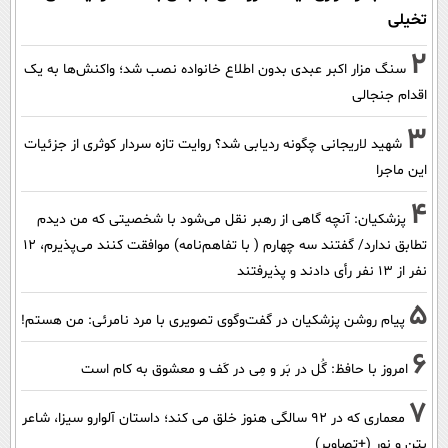
تخیلی
2
سنگ مزار اکبر عبدی بدون اطلاع خانواده نصب شد؛ واکنش‌ها به یک
اقدام جنجالی
3
شهید لاریجانی چگونه ردیابی شد؟ روایت تازه سردار کوثری از جزئیات
این ماجرا
4
پزشکیان‌: آنچه گاهی از رهبر نقل می‌شود با شخصیتی که من دیدم
تطابق ندارد/ گفتند سه چهارم ( با تفاهم‌نامه) موافقت کنند می‌پذیرم، 12
نفر از 13 نفر رأی دادند و پذیرفتند
5
پیام روشن پزشکیان در گفت‌و‌گوی تصویری با مرد نامرئی: من هستم!
6
امروز با حافظ: گُل در بَر و مِی در کَف و معشوق به کام است
7
معماری که در 92 سالگی هنوز خلق می کند؛ داستان آلوارو سیزا، شاعر
بتن و نور (+تصاویر)