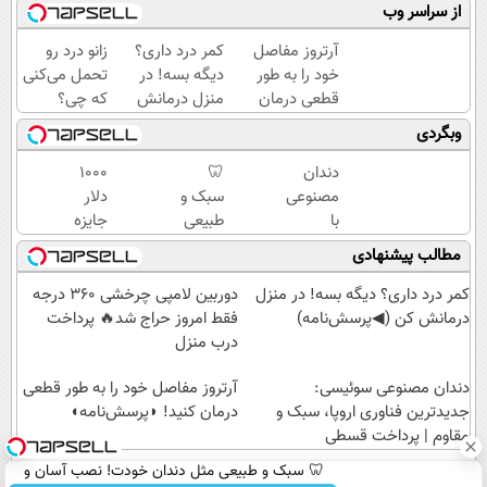
از سراسر وب
آرتروز مفاصل
کمر درد داری؟
زانو درد رو
خود را به طور
دیگه بسه! در
تحمل می‌کنی
قطعی درمان
منزل درمانش
که چی؟
کنید!
کن
راه‌حلش
وبگردی
◗پرسش‌نامه◖
(◀پرسش‌نامه)
همین‌جاست!
دندان
🦷
1000
مصنوعی
سبک و
دلار
با
طبیعی
جایزه
تکنولوژی
مثل
ببر 💲
مطالب پیشنهادی
دیجیتال
دندان
🤑💲
سوئیسی
خودت!
گردونه
کمر درد داری؟ دیگه بسه! در منزل
دوربین لامپی چرخشی 360 درجه
🇨🇭
نصب
رو
درمانش کن (◀پرسش‌نامه)
فقط امروز حراج شد🔥 پرداخت
آسان و
بچرخون
درب منزل
پرداخت
دندان مصنوعی سوئیسی:
اقساطی
آرتروز مفاصل خود را به طور قطعی
جدیدترین فناوری اروپا، سبک و
💳 📍
درمان کنید! ◗پرسش‌نامه◖
مقاوم | پرداخت قسطی
تهران
🦷 سبک و طبیعی مثل دندان خودت! نصب آسان و