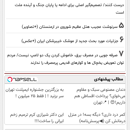
درست کنند/ تصمیم‌گیر اصلی برای ادامه یا پایان جنگ و آینده ملت
است
5
سرنوشت عجیب هتل عظیم شوروی در ارمنستان (+تصاویر)
6
جزئیات مورد بحث جدید از موشک خیبرشکن ایران (+عکس)
7
صرفه جویی در مصرف برق، خاموش کردن یک دو لامپ نیست/ مردم
توان تعویض یخچال ها و کوارهای قدیمی پرمصرف را ندارند
مطالب پیشنهادی
دندان مصنوعی سبک و مقاوم
به بزرگترین جشنواره ایمپلنت تهران
می‌خوای؟ پرداخت اقساطی هم
سر بزنید ! | فقط ۲۵ میلیون !
داریم!😍 | 📍تهران
کمر درد داری؟ دیگه بسه! در منزل
این دکتر شیرازی کرم ترمیم زخم
درمانش کن (◀پرسش‌نامه)
ایرانی را ساخت!!!