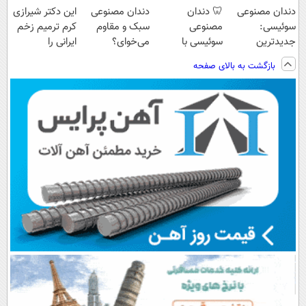
دندان مصنوعی
🦷 دندان
دندان مصنوعی
این دکتر شیرازی
سوئیسی:
مصنوعی
سبک و مقاوم
کرم ترمیم زخم
جدیدترین
سوئیسی با
می‌خوای؟
ایرانی را
فناوری اروپا،
تکنولوژی
پرداخت اقساطی
ساخت!!!
بازگشت به بالای صفحه
سبک و مقاوم |
دیجیتال |
هم داریم!😍 |
پرداخت قسطی
پرداخت در 4
📍تهران
قسط |📍 تهران