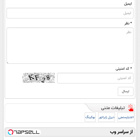
ایمیل
* نظر
* کد امنیتی
اعتبارسنجی
دیزل ژنراتور
بوکینگ
از سراسر وب