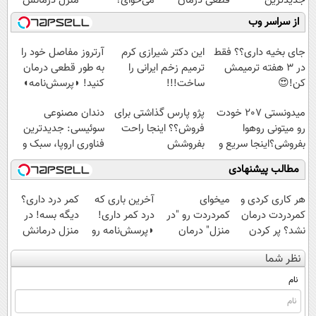
جدیدترین
قطعی درمان
می‌خوای؟
منزل درمانش
فناوری اروپا،
کنید!
پرداخت اقساطی
کن
از سراسر وب
سبک و مقاوم |
◗پرسش‌نامه◖
هم داریم!😍 |
(◀پرسش‌نامه)
پرداخت قسطی
📍تهران
جای بخیه داری؟؟ فقط
این دکتر شیرازی کرم
آرتروز مفاصل خود را
در 3 هفته ترمیمش
ترمیم زخم ایرانی را
به طور قطعی درمان
کن!😍
ساخت!!!
کنید! ◗پرسش‌نامه◖
میدونستی 207 خودت
پژو پارس گذاشتی برای
دندان مصنوعی
رو میتونی روهوا
فروش؟؟ اینجا راحت
سوئیسی: جدیدترین
بفروشی؟اینجا سریع و
بفروشش
فناوری اروپا، سبک و
راحت بفروش
مقاوم | پرداخت
مطالب پیشنهادی
قسطی
هر کاری کردی و
میخوای
آخرین باری که
کمر درد داری؟
کمردردت درمان
کمردردت رو "در
درد کمر داری!
دیگه بسه! در
نشد؟ پر کردن
منزل" درمان
◗پرسش‌نامه رو
منزل درمانش
پرسشنامه و
کنی؟ (◂فیلم +
پر کن◖
کن
نظر شما
دریافت راه حل
◂پرسش‌نامه)
(◀پرسش‌نامه)
نام