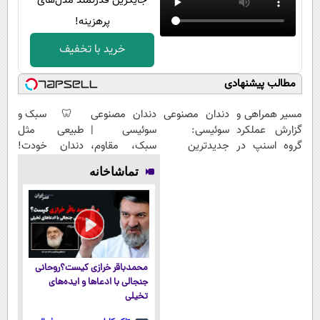
جایگزین قدرتمند مدل‌های
پرهزینه!
خرید با تخفیف
مطالب پیشنهادی
مسیر همراهی و
دندان مصنوعی
دندان مصنوعی
🦷 سبک و
گزارش عملکرد
سوئیسی:
سوئیسی |
طبیعی مثل
گروه اسنپ در
جدیدترین
سبک، مقاوم،
دندان خودت!
۱۴۰۴
فناوری اروپا،
طبیعی! ویزیت
نصب آسان و
تماشاخانه
سبک و مقاوم |
رایگان+پرداخت
پرداخت
پرداخت قسطی
اقساطی😍
اقساطی 💳 📍
تهران
محمدباقر خرازی کیست؟روحانی
جنجالی با ادعاها و ایده‌های
تخیلی