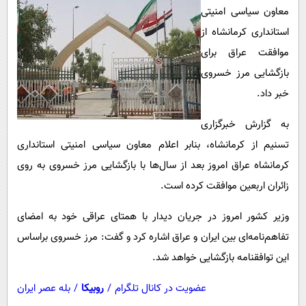
پیامک
سرگرمی
معاون سیاسی امنیتی
روانشناسی
استانداری کرمانشاه از
فناوری
موافقت عراق برای
آشپزی
گوناگون
بازگشایی مرز خسروی
دانلود
حوادث
خبر داد.
محیط زیست
به گزارش خبرگزاری
سلامت
تسنیم از کرمانشاه، بنابر اعلام معاون سیاسی امنیتی استانداری
فرهنگی
کرمانشاه عراق امروز بعد از سال‌ها با بازگشایی مرز خسروی به روی
بین الملل
زائران اربعین موافقت کرده است.
اجتماعی
وزیر کشور امروز در جریان دیدار با همتای عراقی خود به امضای
حیات وحش
تفاهم‌نامه‌ای بین ایران و عراق اشاره کرد و گفت: مرز خسروی براساس
این توافقنامه بازگشایی خواهد شد.
سیاست خارجی
عضویت در کانال تلگرام
/
روبیکا
/
بله عصر ایران