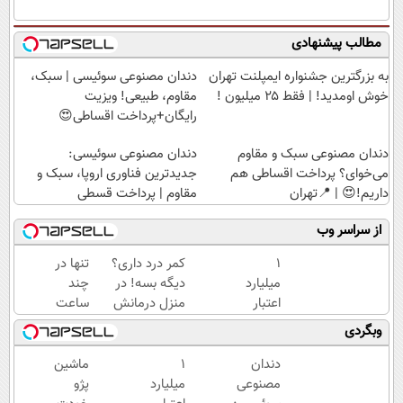
مطالب پیشنهادی
به بزرگترین جشنواره ایمپلنت تهران
دندان مصنوعی سوئیسی | سبک،
خوش اومدید! | فقط ۲۵ میلیون !
مقاوم، طبیعی! ویزیت
رایگان+پرداخت اقساطی😍
دندان مصنوعی سبک و مقاوم
دندان مصنوعی سوئیسی:
می‌خوای؟ پرداخت اقساطی هم
جدیدترین فناوری اروپا، سبک و
داریم!😍 | 📍تهران
مقاوم | پرداخت قسطی
از سراسر وب
۱
کمر درد داری؟
تنها در
میلیارد
دیگه بسه! در
چند
اعتبار
منزل درمانش
ساعت
خرید
کن
و با
وبگردی
طلا |
(◀پرسش‌نامه)
یکبار
بدون
مراجعه
دندان
۱
ماشین
ضامن
به
مصنوعی
میلیارد
پژو
و چک
خودرو45