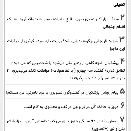
تخیلی
2
سنگ مزار اکبر عبدی بدون اطلاع خانواده نصب شد؛ واکنش‌ها به یک
اقدام جنجالی
3
شهید لاریجانی چگونه ردیابی شد؟ روایت تازه سردار کوثری از جزئیات
این ماجرا
4
پزشکیان‌: آنچه گاهی از رهبر نقل می‌شود با شخصیتی که من دیدم
تطابق ندارد/ گفتند سه چهارم ( با تفاهم‌نامه) موافقت کنند می‌پذیرم، 12
نفر از 13 نفر رأی دادند و پذیرفتند
5
پیام روشن پزشکیان در گفت‌و‌گوی تصویری با مرد نامرئی: من هستم!
6
امروز با حافظ: گُل در بَر و مِی در کَف و معشوق به کام است
7
معماری که در 92 سالگی هنوز خلق می کند؛ داستان آلوارو سیزا، شاعر
بتن و نور (+تصاویر)