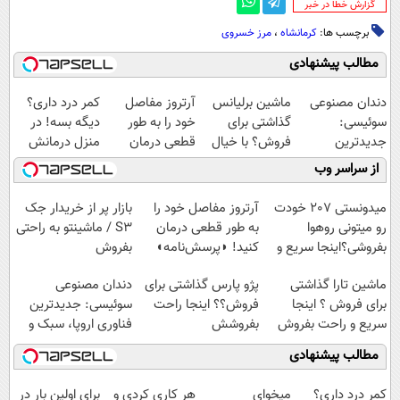
‌گزارش خطا در خبر
برچسب ها:
کرمانشاه
،
مرز خسروی
مطالب پیشنهادی
دندان مصنوعی
ماشین برلیانس
آرتروز مفاصل
کمر درد داری؟
سوئیسی:
گذاشتی برای
خود را به طور
دیگه بسه! در
جدیدترین
فروش؟ با خیال
قطعی درمان
منزل درمانش
فناوری اروپا،
راحت بفروش
کنید!
کن
از سراسر وب
سبک و مقاوم |
◗پرسش‌نامه◖
(◀پرسش‌نامه)
پرداخت قسطی
میدونستی 207 خودت
آرتروز مفاصل خود را
بازار پر از خریدار جک
رو میتونی روهوا
به طور قطعی درمان
S3 / ماشینتو به راحتی
بفروشی؟اینجا سریع و
کنید! ◗پرسش‌نامه◖
بفروش
راحت بفروش
ماشین تارا گذاشتی
پژو پارس گذاشتی برای
دندان مصنوعی
برای فروش ؟ اینجا
فروش؟؟ اینجا راحت
سوئیسی: جدیدترین
سریع و راحت بفروش
بفروشش
فناوری اروپا، سبک و
مقاوم | پرداخت
مطالب پیشنهادی
قسطی
کمر درد داری؟
میخوای
هر کاری کردی و
برای اولین بار در