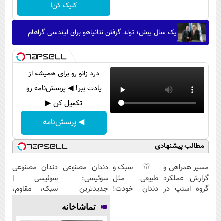
کلیک کن!
یک سال پیش؛ تولد گرفتن نتانیاهو برای لیندسی گراهام
درد زانو رو برای همیشه از
یادت ببر! ◀ پرسش‌نامه رو
تکمیل کن ▶
◀ پرسش‌نامه
مطالب پیشنهادی
مسیر همراهی و
🦷 سبک و
دندان مصنوعی
دندان مصنوعی
گزارش عملکرد
طبیعی مثل
سوئیسی:
سوئیسی |
گروه اسنپ در
دندان خودت!
جدیدترین
سبک، مقاوم،
۱۴۰۴
نصب آسان و
فناوری اروپا،
طبیعی! ویزیت
تماشاخانه
پرداخت
سبک و مقاوم |
رایگان+پرداخت