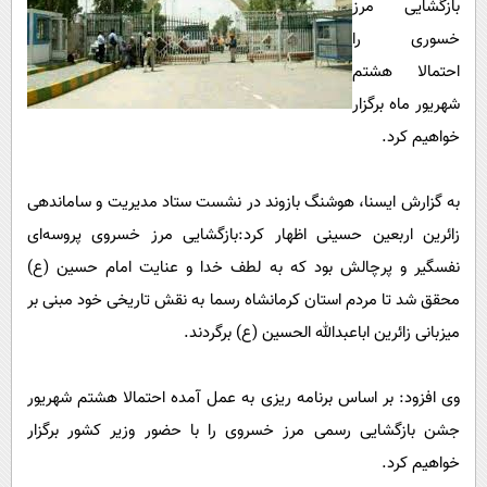
بازگشایی مرز
پیامک
سرگرمی
خسوری را
روانشناسی
فناوری
احتمالا هشتم
آشپزی
گوناگون
شهریور ماه برگزار
دانلود
حوادث
خواهیم کرد.
محیط زیست
به گزارش ایسنا، هوشنگ بازوند در نشست ستاد مدیریت و ساماندهی
سلامت
زائرین اربعین حسینی اظهار کرد:بازگشایی مرز خسروی پروسه‌ای
فرهنگی
نفسگیر و پرچالش بود که به لطف خدا و عنایت امام حسین (ع)
بین الملل
محقق شد تا مردم استان کرمانشاه رسما به نقش تاریخی خود مبنی بر
میزبانی زائرین اباعبدالله الحسین (ع) برگردند.
اجتماعی
حیات وحش
وی افزود: بر اساس برنامه ریزی به عمل آمده احتمالا هشتم شهریور
سیاست خارجی
جشن بازگشایی رسمی مرز خسروی را با حضور وزیر کشور برگزار
خواهیم کرد.