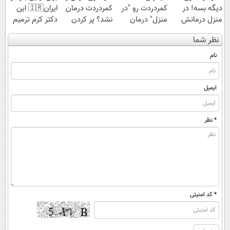
دیگه بسه! در
کمردردت رو "در
کمردردت درمان
ایران🇮🇷 این
منزل درمانش
منزل" درمان
نشد؟ پر کردن
دکتر کرم ترمیم
کن
کنی؟ (◂فیلم +
پرسشنامه و
کننده 23 روزه
نظر شما
(◀پرسش‌نامه)
◂پرسش‌نامه)
دریافت راه حل
ساخت!
نام
ایمیل
* نظر
* کد امنیتی