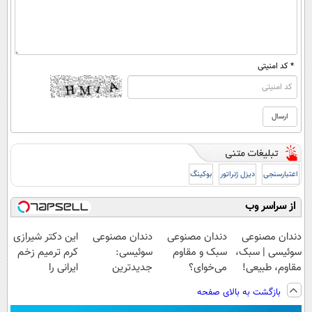
* کد امنیتی
اعتبارسنجی
دیزل ژنراتور
بوکینگ
از سراسر وب
دندان مصنوعی
دندان مصنوعی
دندان مصنوعی
این دکتر شیرازی
سوئیسی | سبک،
سبک و مقاوم
سوئیسی:
کرم ترمیم زخم
مقاوم، طبیعی!
می‌خوای؟
جدیدترین
ایرانی را
ویزیت
پرداخت اقساطی
فناوری اروپا،
ساخت!!!
بازگشت به بالای صفحه
رایگان+پرداخت
هم داریم!😍 |
سبک و مقاوم |