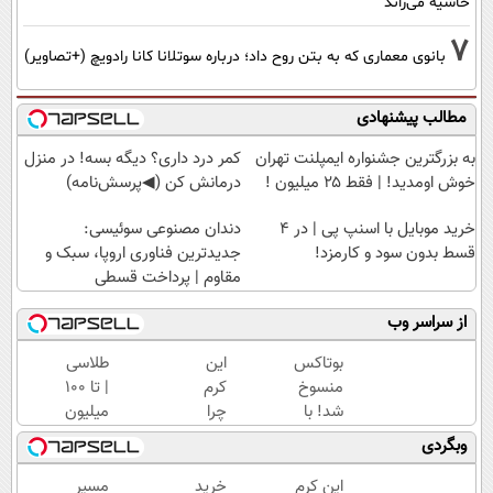
حاشیه می‌راند
7
بانوی معماری که به بتن روح داد؛ درباره سوتلانا کانا رادویچ (+تصاویر)
مطالب پیشنهادی
به بزرگترین جشنواره ایمپلنت تهران
کمر درد داری؟ دیگه بسه! در منزل
خوش اومدید! | فقط ۲۵ میلیون !
درمانش کن (◀پرسش‌نامه)
خرید موبایل با اسنپ پی | در ۴
دندان مصنوعی سوئیسی:
قسط بدون سود و کارمزد!
جدیدترین فناوری اروپا، سبک و
مقاوم | پرداخت قسطی
از سراسر وب
بوتاکس
این
طلاسی
منسوخ
کرم
| تا 100
شد! با
چرا
میلیون
کرم
اینقدر
وام
وبگردی
جوانساز
سر
آنی
جلبک10،12سال
زبون‌ها
خرید
این کرم
خرید
مسیر