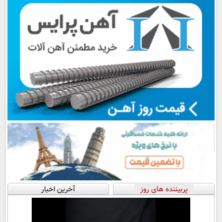
اقساطی😍
📍تهران
پرداخت قسطی
پربیننده های روز
آخرین اخبار