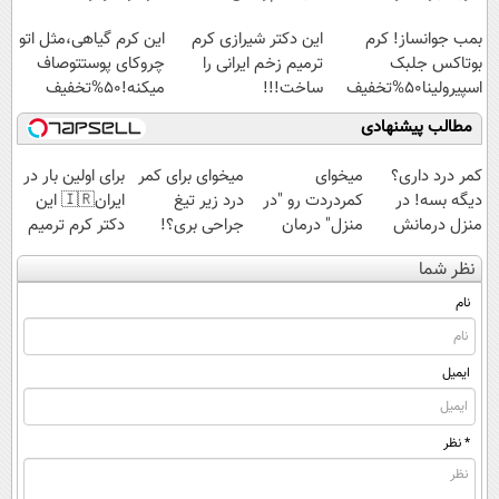
اسپیرولینا با تخفیف
بمب جوانساز! کرم
این دکتر شیرازی کرم
این کرم گیاهی،مثل اتو
ویژه
بوتاکس جلبک
ترمیم زخم ایرانی را
چروکای پوستتوصاف
اسپیرولینا50%تخفیف
ساخت!!!
میکنه!50%تخفیف
مطالب پیشنهادی
کمر درد داری؟
میخوای
میخوای برای کمر
برای اولین بار در
دیگه بسه! در
کمردردت رو "در
درد زیر تیغ
ایران🇮🇷 این
منزل درمانش
منزل" درمان
جراحی بری؟!
دکتر کرم ترمیم
کن
کنی؟ (◂فیلم +
◗پرسش‌نامه رو
کننده 23 روزه
نظر شما
(◀پرسش‌نامه)
◂پرسش‌نامه)
پر کن◖
ساخت!
نام
ایمیل
* نظر