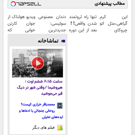
مطالب پیشنهادی
این کرم
تنها راه ثروتمند
دندان مصنوعی
ویدیو هولناک از
گیاهی،مثل اتو
شدن واقعی❗❗
سوئیسی:
جوان کارتن
چروکای
بعد از این دوره
جدیدترین
خوابی که
پوستتوصاف
تو خواب هم
فناوری اروپا،
میلیاردر شد.
تماشاخانه
میکنه!50%تخفیف
پول در بیار😍
سبک و مقاوم |
آموزش رایگان
پرداخت قسطی
ساعت ۸:۱۵ ششم اوت ؛
هیروشیما / وقتی شهر در دیگ
قیر می‌جوشید
محمدباقر خرازی کیست؟
روحانی جنجالی با ادعاها و
ایده‌های تخیلی
فیلم های دیگر