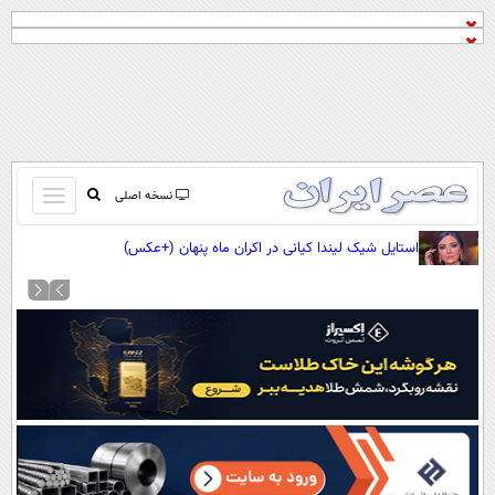
باز
نسخه اصلی
و
صفحه اول
استایل شیک لیندا کیانی در اکران ماه پنهان (+عکس)
بسته
تماس با ما
کردن
آرشیو
منو
جستجو
نظرسنجی
آب و هوا
اوقات شرعی
پیوند ها
سواد زندگی