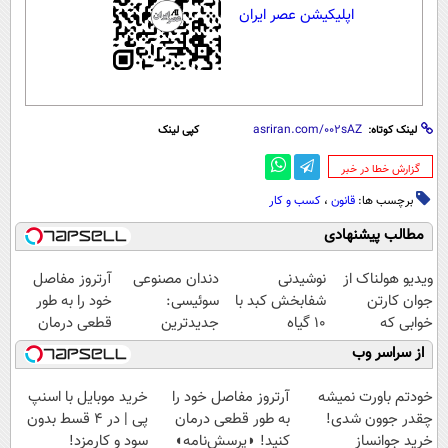
اپلیکیشن عصر ایران
لینک کوتاه:
کپی لینک
‌گزارش خطا در خبر
برچسب ها:
قانون
،
کسب و کار
مطالب پیشنهادی
ویدیو هولناک از
نوشیدنی
دندان مصنوعی
آرتروز مفاصل
جوان کارتن
شفابخش کبد با
سوئیسی:
خود را به طور
خوابی که
10 گیاه
جدیدترین
قطعی درمان
میلیاردر شد.
موثر(تخفیف تا
فناوری اروپا،
کنید!
از سراسر وب
آموزش رایگان
امشب)
سبک و مقاوم |
◗پرسش‌نامه◖
پرداخت قسطی
خودتم باورت نمیشه
آرتروز مفاصل خود را
خرید موبایل با اسنپ
چقدر جوون شدی!
به طور قطعی درمان
پی | در ۴ قسط بدون
خرید جوانساز
کنید! ◗پرسش‌نامه◖
سود و کارمزد!