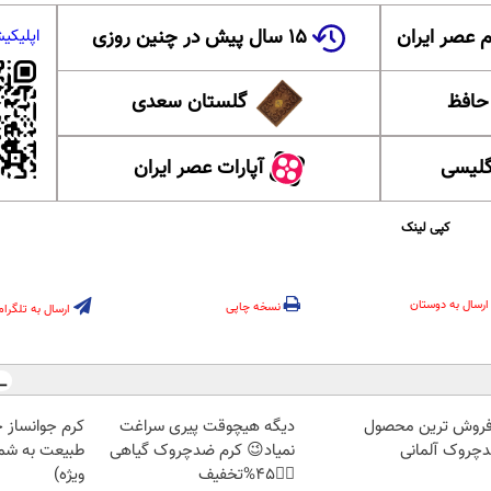
 عصر ایران
۱۵ سال پیش در چنین روزی
اپلیکی
 حافظ
گلستان سعدی
گلیسی
آپارات عصر ایران
کپی لینک
ارسال به دوستان
نسخه چاپی
ارسال به تلگرام
فروش ترین محصول
دیگه هیچوقت پیری سراغت
کرم جوانساز 
چروک آلمانی
نمیاد😉 کرم ضدچروک گیاهی
طبیعت به شما
👈🏻45%تخفیف
ویژه)