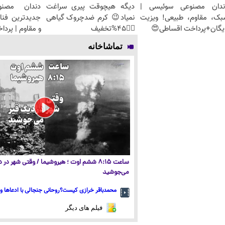
ندان مصنوعی سوئیسی |
دیگه هیچوقت پیری سراغت
دندان مصنو
بک، مقاوم، طبیعی! ویزیت
نمیاد😉 کرم ضدچروک گیاهی
جدیدترین فنا
یگان+پرداخت اقساطی😍
👈🏻45%تخفیف
و مقاوم | پرد
تماشاخانه
ساعت ۸:۱۵ ششم اوت ؛ هیروشیما / وقتی شهر در
می‌جوشید
محمدباقر خرازی کیست؟روحانی جنجالی با ادعاها و 
فیلم های دیگر