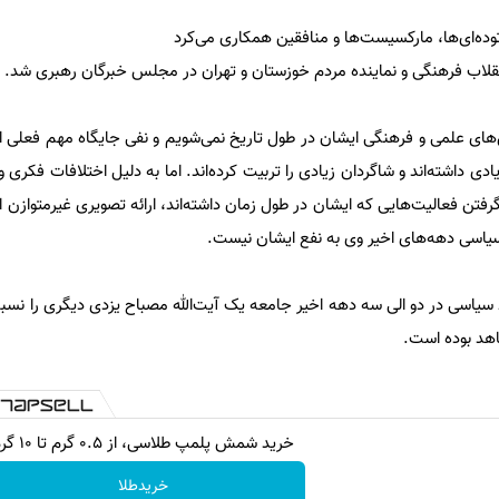
ده‌ای‌ها، مارکسیست‌ها و منافقین همكارى می‌کرد
نقلاب فرهنگى و نماينده مردم خوزستان و تهران در مجلس خبرگان رهبرى شد.
ای علمى و فرهنگى ايشان در طول تاريخ نمی‌شویم و نفى جايگاه مهم فعلى اي
يادى داشته‌اند و شاگردان زيادى را تربیت ‌کرده‌اند. اما به دلیل اختلافات فكرى
گرفتن فعالیت‌هایی كه ايشان در طول زمان داشته‌اند، ارائه تصويرى غيرمتوازن ا
 سياسى دهه‌های اخير وى به نفع ايشان نيست.
ظ سیاسی در دو الی سه دهه اخیر جامعه یک آیت‌الله مصباح یزدی دیگری را نسب
اهد بوده است.
خرید شمش پلمپ طلاسی، از ۰.۵ گرم تا ۱۰ گرم
خریدطلا