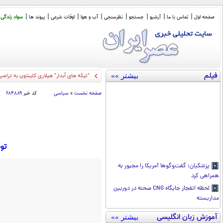
صفحه اول
تماس با ما
آرشیو
جستجو
نظرسنجی
آب و هوا
اوقات شرعی
پیوند ها
سواد زندگی
فیلم
بیشتر »»
"تیکه های آبدار" هیلاری کلینتون به ترام
صفحه نخست
»
سیاسی
کد خبر
۶۸۴۸۸۹
تو
پزشکیان: گفت‌و‌گو‌ها آمریکا را مجبور به
همراهی کرد
لحظه انفجار جایگاه CNG صحنه در دوربین
مداربسته
آموزش زبان انگلیسی
بیشتر »»