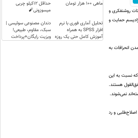
یک
ماهی 100 هزار تومان
حداقل 12کیلو چربی
روزه !!
میسوزونی🧨
نات روشنفكرى و
ژادیسم حمايت و
تحلیل آماری فوری با نرم
دندان مصنوعی سوئیسی |
افزار SPSS به همراه
سبک، مقاوم، طبیعی!
آموزش کامل حتی یک روزه
ویزیت رایگان+پرداخت
!!
اقساطی😍
دن انحرافات به
که نسبت به این
‌القول هستند.
‌اند نمی‌شوند.
صلاح‌طلبی و رد