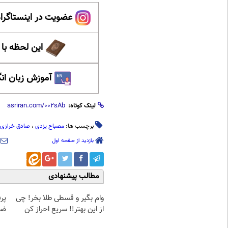
عضویت در اینستاگرام
این لحظه با
آموزش زبان ان
لینک کوتاه:
برچسب ها:
مصباح یزدی
،
صادق خرازی
بازدید از صفحه اول
مطالب پیشنهادی
وام بگیر و قسطی طلا بخر! چی
پر
از این بهتر!! سریع احراز کن
ضد