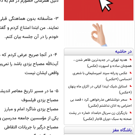
دليل همزمانی حضورم در قم به دلا
۳- متأسفانه بدون هماهنگی قبلی،
نمایند. من ابتدا امتناع کردم‌ و 
خودم را در آن جلسه بيان كنم.
در حاشیه
۴- در آنجا صریح عرض كردم كه م
هدیه تهرانی در جدیدترین ظاهر شدن ،
آیت‌الله مصباح یزدی باشد را نمی
همچنان ساده و اسپورت (عکس)
واقعی ایشان نیست
عکس پدرانه سپند امیرسلیمانی با شعری
احساسی (+عکس)
استایل شیک لیندا کیانی در اکران ماه پنهان
۵- ما در مسیر تاریخ معاصر اندیشه حوزه با چند آیت‌الله مصباح یزدی روبه‌رو هستيم:
(+عکس)
مصباح یزدی فیلسوف
سحر دولتشاهی عذرخواهی کرد ؛ قصد بی
احترامی به اذان نداشتم (عکس)
مصباح یزدی شاگرد امام و مبارز
بازیگران زن سریال «بامداد خمار» در پشت
یکی از مؤسسین جامعه مدرسین و 
صحنه به سبک دوران قاجار (عکس)
مصباح درگیر با جریانات التقاطی
باشگاه مغز