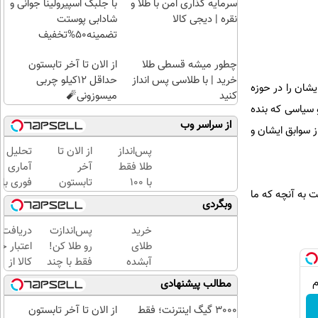
سرمایه گذاری امن با طلا و
با جلبک اسپیرولینا جوانی و
نقره | دیجی کالا
شادابی پوستت
تضمینه50%تخفیف
چطور میشه قسطی طلا
از الان تا آخر تابستون
خرید | با طلاسی پس انداز
حداقل 12کیلو چربی
شان را در حوزه
کنید
میسوزونی🧨
 و سياسى كه بنده
از سراسر وب
ز سوابق ايشان و
پس‌انداز
از الان تا
تحلیل
طلا فقط
آخر
آماری
با ۱۰۰
تابستون
فوری با
ت به آنچه كه ما
هزارتومان
حداقل
نرم
وبگردی
(امن و
12کیلو
افزار
راحت)
چربی
SPSS
خرید
پس‌اندازت
دریافت
میسوزونی
به
طلای
رو طلا کن!
اعتبار خ
🧨
همراه
آبشده
فقط با چند
کالا از
آموزش
حتی با
کلیک با
طلاسی(ب
مطالب پیشنهادی
کامل
۱۰۰هزارتومان
حداقل‌ترین
ضامن، ب
حتی
مبلغ...
بهره)
3000 گیگ اینترنت؛ فقط
از الان تا آخر تابستون