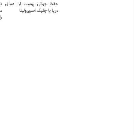
حفظ جوانی پوست از اعماق
د
دریا با جلبک اسپیرولینا
س
را