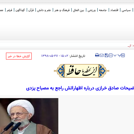
سیاسی
اقتصاد
جامعه
ورزشی
بین الملل
فرهنگ و هنر
علم و دانش
قرآن
گوناگون
فیلم
عصر 
پ: از قصر صدام و ور رفتن ب
_
‍‍‍ پ
پ
تاریخ انتشار:
۱۵:۰۲ - ۲۷-۰۵-۱۳۹۸
‌گزارش خطا در خبر
ضیحات صادق خرازی درباره اظهاراتش راجع به مصباح یزدی