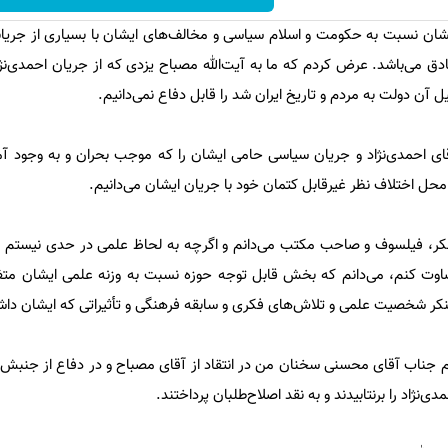
 ايشان نسبت به حكومت و اسلام سياسى و مخالف‌های ايشان با بسيارى از جريا
 می‌باشد. عرض كردم كه ما به آیت‌الله مصباح یزدی که از جریان احمدی‌ن
 آن دولت به مردم و تاریخ ایران شد را قابل دفاع نمی‌دانیم.
ی احمدی‌نژاد و جريان سياسى حامى ايشان را كه موجب بحران و به وجود آم
محل اختلاف نظر غیرقابل کتمان خود با جريان ايشان می‌دانيم.
فکر، فیلسوف و صاحب مكتب می‌دانم و اگرچه به لحاظ علمی در حدی نیستم 
ت كنم، می‌دانم كه بخش قابل توجه حوزه نسبت به وزنه علمی ایشان متفق
ر شخصیت علمی و تلاش‌های فکری و سابقه فرهنگی و تأثیراتی كه ایشان داشته
ام جناب آقای محسنی سخنان من در انتقاد از آقای مصباح و در دفاع از جنبش ا
نژاد را برنتابیدند و به نقد اصلاح‌طلبان پرداختند.