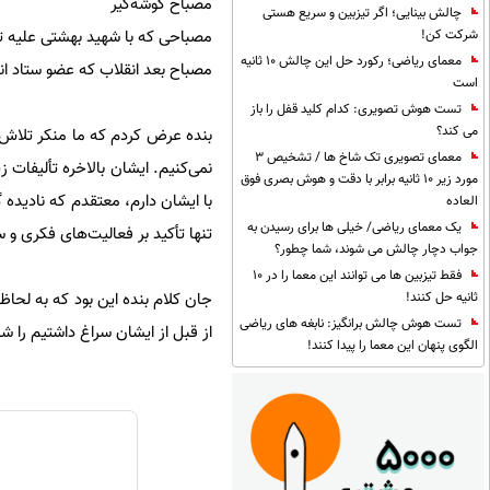
مصباح گوشه‌گیر
چالش بینایی؛ اگر تیزبین و سریع هستی
مصباحی كه با شهید بهشتی علیه تو
شرکت کن!
معمای ریاضی؛ رکورد حل این چالش 10 ثانیه
مصباح بعد انقلاب كه عضو ستاد ا
است
تست هوش تصویری: کدام کلید قفل را باز
می کند؟
بنده عرض كردم كه ما منکر تلاش‌ه
معمای تصویری تک شاخ ها / تشخیص 3
نمی‌کنیم. ايشان بالاخره تألیفات ز
مورد زیر 10 ثانیه برابر با دقت و هوش بصری فوق
با ايشان دارم، معتقدم كه ناديده 
العاده
یک معمای ریاضی/ خیلی ها برای رسیدن به
تنها تأکید بر فعالیت‌های فكرى و
جواب دچار چالش می شوند، شما چطور؟
فقط تیزبین ها می توانند این معما را در 10
جان كلام بنده اين بود كه به لحا
ثانیه حل کنند!
تست هوش چالش برانگیز: نابغه های ریاضی
از قبل از ايشان سراغ داشتيم را ش
الگوی پنهان این معما را پیدا کنند!