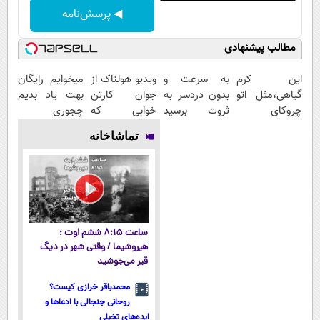
◀ پرسش‌نامه
مطالب پیشنهادی
این کرم
به سرعت و
ویدیو هولناک از
میخوایم رایگان
گیاهی،مثل اتو
بدون دردسر به
جوان کارتن
بهت یاد بدیم
چروکای
ثروت برسید
خوابی که
چجوری
پوستتوصاف
(دوره کاملا
میلیاردر شد.
پولدارشی! باور
تماشاخانه
میکنه!50%تخفیف
رایگان
آموزش رایگان
نداری امتحانش
پولسازی)
مجانیه
ساعت ۸:۱۵ ششم اوت ؛
هیروشیما / وقتی شهر در دیگ
قیر می‌جوشید
محمدباقر خرازی کیست؟
روحانی جنجالی با ادعاها و
ایده‌های تخیلی