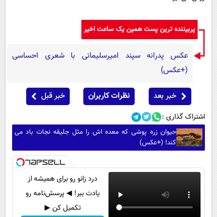
پربیننده ترین پست همین یک ساعت اخیر
عکس پدرانه سپند امیرسلیمانی با شعری احساسی
(+عکس)
خبر بعد
نظرات کاربران
خبر قبل
اشتراک گذاری :
حیوان زره پوشی که معده اش را مثل جلیقه نجات باد می
کند! (+عکس)
درد زانو رو برای همیشه از
یادت ببر! ◀ پرسش‌نامه رو
تکمیل کن ▶