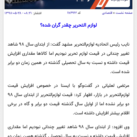
سیاسی
اقتصاد
صفحه نخست
»
اقتصادی
کد
۶۸۴۹۶۲
انتشار:
۰۸:۲۱ - ۲۸-۰۵-۱۳۹۸
جامعه
اقتصادی
لوازم التحریر چقدر گران شده؟
ورزشی
اجتماعی
خودرو
بین الملل
نایب رئیس اتحادیه لوازم‌التحریر مشهد گفت: از ابتدای سال 98 شاهد
حوادث
تغییر چندانی در قیمت لوازم تحریر نبودیم اما کالاها مقداری افزایش
فرهنگ و هنر
سیاست خارجی
سلامت
قیمت داشته و نسبت به سال تحصیلی گذشته در همین زمان دو برابر
علم و دانش
یک برش دانایی
شده است.
قرآن
فناوری و It
محیط زیست
مرتضی لعلیانی در گفت‌وگو با ایسنا در خصوص افزایش قیمت
گوناگون
علمی
سفر و تفریح
لوازم‌التحریر در بازار، اظهار کرد: قیمت لوازم‌التحریر از ابتدای سال 98
فیلم
سرگرمی
اخبار کریپتو
دو برابر نشده اما از اوایل سال گذشته قیمت دو برابر و گاه در برخی
عصر ایران 2
اقتصاد
باشگاه مغز
اقلام بیشتر افزایش داشته است.
آموزش زبان
خواندنی ها و دیدنی ها
ورزش
مجله تصویری سلاح
وی افزود: از ابتدای سال 98 شاهد تغییر چندانی نبودیم اما مقداری
داستان کوتاه
سیاست
افزایش قیمت داشته و نسبت به سال تحصیلی گذشته همین زمان دو