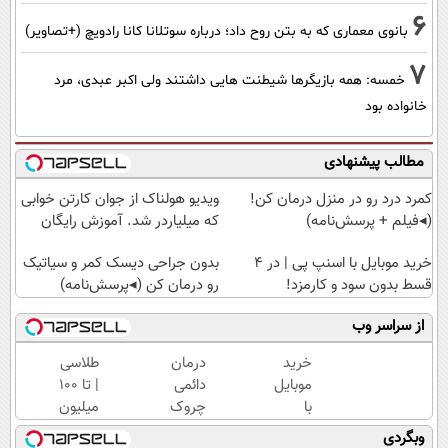
6
بانوی معماری که به بتن روح داد؛ درباره سوتلانا کانا رادویچ (+تصاویر)
7
خمسه: همه بازیگرها شیطنت هایی داشتند ولی اکبر عبدی، مرد
خانواده بود
مطالب پیشنهادی
کمرد درد رو در منزل درمان کن!
ویدیو هولناک از جوان کارتن خوابی
(◂فیلم + پرسش‌نامه)
که میلیاردر شد. آموزش رایگان
خرید موبایل با اسنپ پی | در ۴
بدون جراحی دیسک کمر و سیاتیک
قسط بدون سود و کارمزد!
رو درمان کن (◂پرسش‌نامه)
از سراسر وب
خرید
درمان
طلاسی
موبایل
دائمی
| تا 100
با
چروک
میلیون
اسنپ
های
وام
وبگردی