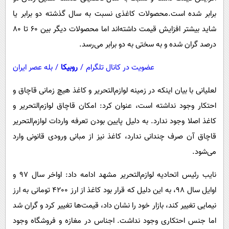
پیامک
سرگرمی
برابر شده است.محصولات کاغذی نسبت به سال گذشته دو برابر یا
روانشناسی
فناوری
شاید بیشتر افزایش قیمت داشته‌اند اما محصولات دیگر بین 60 تا 80
آشپزی
گوناگون
درصد گران شده و به سختی به دو برابر می‌رسد.
دانلود
حوادث
عضویت در کانال تلگرام
/
روبیکا
/
بله عصر ایران
محیط زیست
لعلیانی با بیان اینکه در زمینه لوازم‌التحریر و کاغذ هیچ زمانی قاچاق و
سلامت
احتکار وجود نداشته است، عنوان کرد: امکان قاچاق لوازم‌التحریر و
فرهنگی
کاغذ اصلا وجود ندارد. به دلیل پایین بودن تعرفه واردات لوازم‌التحریر
قاچاق آن صرف چندانی ندارد، کاغذ نیز از مبانی ورودی قانونی وارد
بین الملل
می‌شود.
اجتماعی
نایب رئیس اتحادیه لوازم‌التحریر مشهد ادامه داد: اواخر سال 97 و
حیات وحش
اوایل سال 98، به این دلیل که قرار بود کاغذ از ارز 4200 تومانی به ارز
سیاست خارجی
نیمایی تغییر کند، بازار خود را نشان داد، قیمت‌ها تغییر کرد و گران شد
اما جنس احتکاری وجود نداشت. اجناس در مغازه و فروشگاه وجود