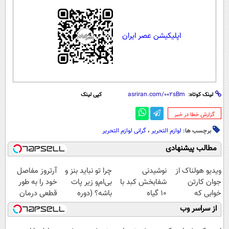
اپلیکیشن عصر ایران
لینک کوتاه:
کپی لینک
‌گزارش خطا در خبر
برچسب ها:
لوازم التحریر
،
گرانی لوازم التحریر
مطالب پیشنهادی
ویدیو هولناک از
نوشیدنی
چرا تو نباید بنز و
آرتروز مفاصل
جوان کارتن
شفابخش کبد با
بی‌ام‌و زیر پات
خود را به طور
خوابی که
10 گیاه
باشه؟ (دوره
قطعی درمان
میلیاردر شد.
موثر(تخفیف تا
رایگان درآمد
کنید!
از سراسر وب
آموزش رایگان
امشب)
میلیاردی)
◗پرسش‌نامه◖