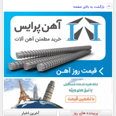
ویزیت
نصب آسان و
فناوری اروپا،
ساخت!!!
بازگشت به بالای صفحه
رایگان+پرداخت
پرداخت اقساطی
سبک و مقاوم |
اقساطی😍
💳 📍 تهران
پرداخت قسطی
پربیننده های روز
آخرین اخبار