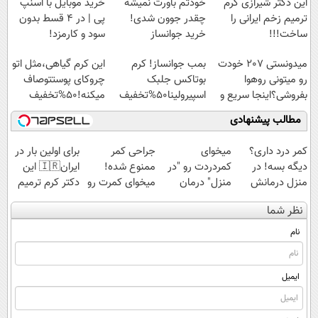
این دکتر شیرازی کرم
خودتم باورت نمیشه
خرید موبایل با اسنپ
ترمیم زخم ایرانی را
چقدر جوون شدی!
پی | در ۴ قسط بدون
ساخت!!!
خرید جوانساز
سود و کارمزد!
اسپیرولینا با تخفیف
میدونستی 207 خودت
بمب جوانساز! کرم
این کرم گیاهی،مثل اتو
ویژه
رو میتونی روهوا
بوتاکس جلبک
چروکای پوستتوصاف
بفروشی؟اینجا سریع و
اسپیرولینا50%تخفیف
میکنه!50%تخفیف
راحت بفروش
مطالب پیشنهادی
کمر درد داری؟
میخوای
جراحی کمر
برای اولین بار در
دیگه بسه! در
کمردردت رو "در
ممنوع شده!
ایران🇮🇷 این
منزل درمانش
منزل" درمان
میخوای کمرت رو
دکتر کرم ترمیم
کن
کنی؟ (◂فیلم +
در منزل درمان
کننده 23 روزه
نظر شما
(◀پرسش‌نامه)
◂پرسش‌نامه)
کنی؟
ساخت!
((پرسش‌نامه))
نام
ایمیل