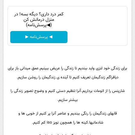
پیامک
سرگرمی
روانشناسی
کمر درد داری؟ دیگه بسه! در
فناوری
منزل درمانش کن
(◀پرسش‌نامه)
آشپزی
گوناگون
دانلود
◀ پرسش‌نامه ▶
حوادث
محیط زیست
سلامت
برای زندگی خود لنزی واید ببندیم تا زندگی را عریض ببینیم.عمق میدانی باز برای
فرهنگی
دیافراگم زندگیمان تعریف کنیم تا آینده ی زندگیمان را روشن سازیم.
بین الملل
شارپنس را از اتومات برداریم.آنرا تنظیم دستی کنیم و وضوح تصویر زندگی را
اجتماعی
بیشتر سازیم.
حیات وحش
قابهای زندگیمان را رنگی ببندیم و عناصر آنرا پر کنیم از خوبی ها و
سیاست خارجی
شادمانیها.کینه ها را همچون نویز iso کم کنیم.