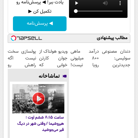
یادت ببر! ◀ پرسش‌نامه رو
تکمیل کن ▶
◀ پرسش‌نامه
مطالب پیشنهادی
دندان مصنوعی
درآمد ماهی
ویدیو هولناک از
پولسازی سخت
سوئیسی:
800 میلیونی
جوان کارتن
نیست اگه
جدیدترین
رویا نیست!
خوابی که
راهش رو
فناوری اروپا،
امتحانش
میلیاردر شد.
بدونی! " دوره
تماشاخانه
سبک و مقاوم |
مجانیه😉
آموزش رایگان
رایگان "
پرداخت قسطی
ساعت ۸:۱۵ ششم اوت ؛
هیروشیما / وقتی شهر در دیگ
قیر می‌جوشید