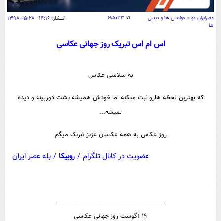
سیاسی
عصرايران دو
»
خواندنی ها و دیدنی
کد
۶۸۵۰۳۳
انتشار:
۱۴:۱۶ - ۲۸-۰۵-۱۳۹۸
اقتصاد
ها
جامعه
اقتصادی
اس ام اس تبریک روز جهانی عکاسی
ورزشی
اجتماعی
خودرو
بین الملل
حوادث
به سلامتی عکاس
فرهنگ و هنر
سیاست خارجی
سلامت
که بهترین لحظه هارو ثبت میکنه اما خودش همیشه پشت دوربینه و دیده
علم و دانش
یک برش دانایی
نمیشه...
قرآن
فناوری و It
محیط زیست
روز عکاس به همه عکاسان عزیز تبریک میگم
گوناگون
علمی
سفر و تفریح
فیلم
سرگرمی
عضویت در کانال تلگرام
/
روبیکا
/
بله عصر ایران
اخبار کریپتو
عصر ایران 2
اقتصاد
باشگاه مغز
آموزش زبان
خواندنی ها و دیدنی ها
ورزش
مجله تصویری سلاح
_____________________________________
داستان کوتاه
سیاست
19 آگوست روز جهانی عکاسی