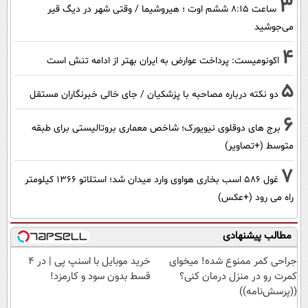
3
ساعت ۸:۱۵ ششم اوت ؛ هیروشیما / وقتی شهر در دیگ قیر
می‌جوشید
4
اکونومیست: پرداخت عوارض به ایران بهتر از ادامه تنش است
5
دو نکته درباره مصاحبه با پزشکیان / جای خالی خبرنگاران مستقل
6
برج های دوقلوی نیویورک؛ شاخص معماری بروتالیستی برای طبقه
متوسط (+تصاویر)
7
غول 586 اسب بخاری هواوی وارد میدان شد؛ استلاتو 1366 کیلومتر
راه می رود (+عکس)
مطالب پیشنهادی
جراحی کمر ممنوع شده! میخوای
خرید موبایل با اسنپ پی | در ۴
کمرت رو در منزل درمان کنی؟
قسط بدون سود و کارمزد!
((پرسش‌نامه))