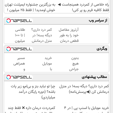
‌راه خلاصی از کمردرد همینجاست ◀
به بزرگترین جشنواره ایمپلنت تهران
فقط کافیه فرم رو پر کنی!
خوش اومدید! | فقط ۲۵ میلیون !
از سراسر وب
آرتروز مفاصل
کمر درد داری؟
طلاسی
خود را به طور
دیگه بسه! در
| تا 100
قطعی درمان
منزل درمانش
میلیون
کنید!
کن
وام
وبگردی
◗پرسش‌نامه◖
(◀پرسش‌نامه)
آنی
خرید
بدون
خرید
مسیر
طلا💰
هیچ
موبایل
همراهی
ثبت
جراحی
با
و
نام
و
اسنپ
گزارش
مطالب پیشنهادی
کن!
دارویی
پی | در
عملکرد
زانو
۴
گروه
کمر درد داری؟ دیگه بسه! در منزل
چرا تو نباید بنز و بی‌ام‌و زیر پات
درد
قسط
اسنپ
درمانش کن (◀پرسش‌نامه)
باشه؟ (دوره رایگان درآمد
خود را
بدون
در
میلیاردی)
درمان
سود و
۱۴۰۴
کنید
خرید موبایل با اسنپ پی | در ۴
کارمزد!
‌کمردردت درمان داره ❌ فقط چند