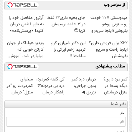
رایگان درآمد
میلیاردر شد.
فناوری اروپا،
کنید!
از سراسر وب
میلیاردی)
آموزش رایگان
سبک و مقاوم |
◗پرسش‌نامه◖
پرداخت قسطی
میدونستی 207 خودت
جای بخیه داری؟؟ فقط
آرتروز مفاصل خود را
رو میتونی روهوا
در 3 هفته ترمیمش
به طور قطعی درمان
بفروشی؟اینجا سریع و
کن!😍
کنید! ◗پرسش‌نامه◖
راحت بفروش
X22 برای فروش داری؟
این دکتر شیرازی کرم
ویدیو هولناک از جوان
اینجا راحت و سریع
ترمیم زخم ایرانی را
کارتن خوابی که
بفروشش
ساخت!!!
میلیاردر شد. آموزش
رایگان
مطالب پیشنهادی
کمر درد داری؟
درمان درد کمر
کی گفته کمردرد،
میخوای
دیگه بسه! در
بدون جراحی،
درد بی درمونه؟❗
کمردردت رو "در
منزل درمانش
تزریق ◀
راهکار درمان
منزل" درمان
کن
پرسش‌نامه رو پر
+پرسشنامه
کنی؟ (◂فیلم +
نظر شما
(◀پرسش‌نامه)
کن ▶
◂پرسش‌نامه)
نام
ایمیل