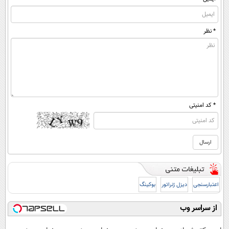
* نظر
* کد امنیتی
اعتبارسنجی
دیزل ژنراتور
بوکینگ
از سراسر وب