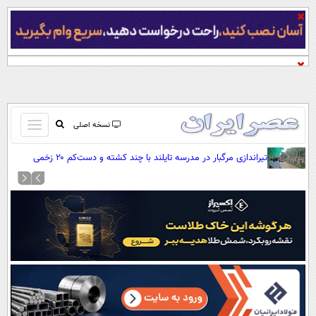
باز
نسخه اصلی
و
صفحه اول
تیراندازی مرگبار در مدرسه تایلند با چند کشته و دست‌کم ۲۰ زخمی
بسته
تماس با ما
کردن
آرشیو
منو
جستجو
نظرسنجی
آب و هوا
اوقات شرعی
پیوند ها
سواد زندگی