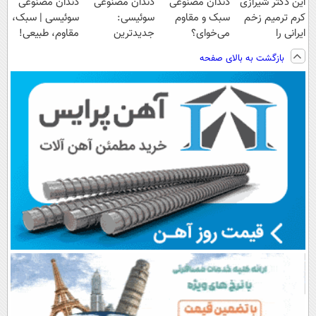
این دکتر شیرازی
دندان مصنوعی
دندان مصنوعی
دندان مصنوعی
کرم ترمیم زخم
سبک و مقاوم
سوئیسی:
سوئیسی | سبک،
ایرانی را
می‌خوای؟
جدیدترین
مقاوم، طبیعی!
ساخت!!!
پرداخت اقساطی
فناوری اروپا،
ویزیت
بازگشت به بالای صفحه
هم داریم!😍 |
سبک و مقاوم |
رایگان+پرداخت
📍تهران
پرداخت قسطی
اقساطی😍