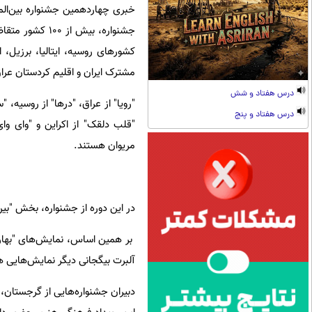
خبری چهاردهمین جشنواره بین‌الملل
جشنواره، بیش از
کشورهای روسیه، ایتالیا، برزیل، 
مشترک ایران و اقلیم کردستان عراق
درس هفتاد و شش
درس هفتاد و پنج
"قلب دلقک" از اکراین و "وای وای"
مریوان هستند.
در این دوره از جشنواره، بخش "بین
بر همین اساس، نمایش‌های "بهار م
آلبرت بیگجانی دیگر نمایش‌هایی 
دبیران جشنواره‌هایی از گرجستان، 