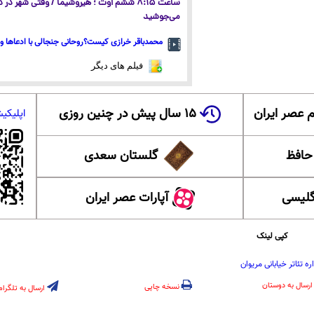
ساعت ۸:۱۵ ششم اوت ؛ هیروشیما / وقتی شهر در
می‌جوشید
محمدباقر خرازی کیست؟روحانی جنجالی با ادعاها و 
فیلم های دیگر
 عصر ایران
۱۵ سال پیش در چنین روزی
اپلیکی
 حافظ
گلستان سعدی
گلیسی
آپارات عصر ایران
کپی لینک
ه تئاتر خیابانی مریوان
ارسال به دوستان
نسخه چاپی
ارسال به تلگرام