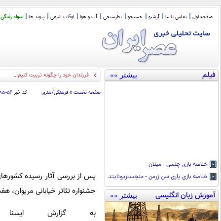
صفحه اول
تماس با ما
آرشیو
جستجو
نظرسنجی
آب و هوا
اوقات شرعی
پیوند ها
سواد زندگی
فیلم
بیشتر »»
فرزندان خود را چگونه تربیت کنیم: خردمند
صفحه نخست
»
فرهنگی/هنری
کد خبر
۸۵۰۵۶
خلاصه بازی چلسی - میلان
پس از بررسی آثار رسیده کشورها
خلاصه بازی پاری سن ژرمن - منچستریونایتد
جشنواره تئاتر خیابانی مریوان، ه
آموزش زبان انگلیسی
بیشتر »»
به گزارش ایسن