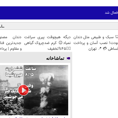
 فعال شد
 سبک و طبیعی مثل دندان
دیگه هیچوقت پیری سراغت
دندان مصنو
ودت! نصب آسان و پرداخت
نمیاد😉 کرم ضدچروک گیاهی
جدیدترین فنا
ساطی 💳 📍 تهران
👈🏻45%تخفیف
و مقاوم | پرد
تماشاخانه