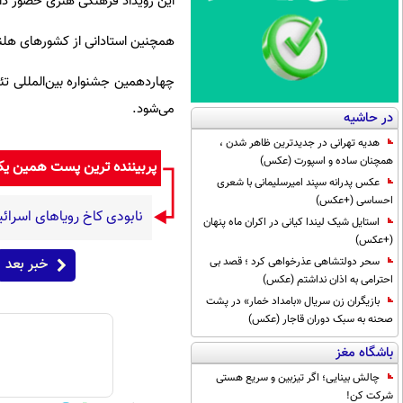
این رویداد فرهنگی هنری حضور دار
همچنین استادانی از کشورهای هلند 
چهاردهمین جشنواره بین‌المللی تئات
می‌شود.
در حاشیه
هدیه تهرانی در جدیدترین ظاهر شدن ،
همچنان ساده و اسپورت (عکس)
پربیننده ترین پست همین ی
عکس پدرانه سپند امیرسلیمانی با شعری
احساسی (+عکس)
نابودی کاخ رویاهای اسرائی
استایل شیک لیندا کیانی در اکران ماه پنهان
(+عکس)
سحر دولتشاهی عذرخواهی کرد ؛ قصد بی
خبر بعد
احترامی به اذان نداشتم (عکس)
بازیگران زن سریال «بامداد خمار» در پشت
صحنه به سبک دوران قاجار (عکس)
باشگاه مغز
چالش بینایی؛ اگر تیزبین و سریع هستی
شرکت کن!