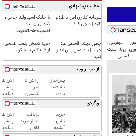
مطالب پیشنهادی
سرمایه گذاری امن با طلا و
با جلبک اسپیرولینا جوانی و
نقره | دیجی کالا
شادابی پوستت
تضمینه50%تخفیف
عی سوئیسی:
چطور میشه قسطی طلا
خرید شمش پلمپ طلاسی،
وری اروپا، سبک
خرید | با طلاسی پس انداز
از ۰.۵ گرم تا ۱۰ گرم
اخت قسطی
کنید
از سراسر وب
پس‌انداز
از الان تا
الان طلا
طلا فقط
آخر
با ۱۰۰
تابستون
دیگه بده
هزارتومان
حداقل
سرمایه‌گ
وبگردی
(امن و
12کیلو
طلا با ا
راحت)
چربی
بی‌بهره
خرید
دریافت
الان طلا
میسوزونی
طلای
اعتبار خرید
🧨
آبشده
کالا از
دیگه بده
حتی با
طلاسی(بدون
سرمایه‌گ