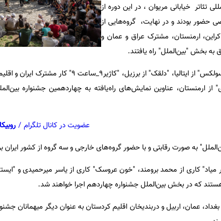
ی تئاتر خیابانی مریوان ، در این دوره از
 ۱۰۰ کشور متقاضی حضور بودند و در نهایت، گروه‌هایی از
اکراین، ارمنستان، مشترک عراق و عمان و
 به بخش "بین‌الملل" راه یافتند.
"رویا" از عراق، "درها" از روسیه، "سولکس" از ایتالیا، "دلقک" از برزیل، "کاژی
 از ارمنستان، عناوین نمایش‌های راه‌یافته به چهاردهمین جشنواره بین‌الملل
عضویت در کانال تلگرام
/
روبیکا
‌الملل" به صورت رقابتی و با حضور گروه‌های خارجی و سه گروه از کشور ایران بر
یاد" کاری از محمد برومند، "خون عروسک" کاری از یاسر میرحمیدی و "ایستگاه
هستند که در بخش بین‌الملل جشنواره چهاردهم اجرا خواهند شد.
بغداد، عمان، اربیل و دربندیخان اقلیم کردستان به عنوان دیگر میهمانان جشنو