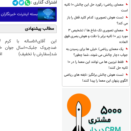
اشتراک گذاری :
معمای ریاضی؛ رکورد حل این چالش 10 ثانیه
است
بسته اینترنت خبرنگاران
تست هوش تصویری: کدام کلید قفل را باز
می کند؟
مطالب پیشنهادی
معمای تصویری تک شاخ ها / تشخیص 3
مورد زیر 10 ثانیه برابر با دقت و هوش بصری فوق
این آقای58ساله با کرم
العاده
ضدچروک جلبک10سال جوان
خ
یک معمای ریاضی/ خیلی ها برای رسیدن به
شد(سفارش با تخفیف)
اق
جواب دچار چالش می شوند، شما چطور؟
فقط تیزبین ها می توانند این معما را در 10
ثانیه حل کنند!
تست هوش چالش برانگیز: نابغه های ریاضی
الگوی پنهان این معما را پیدا کنند!