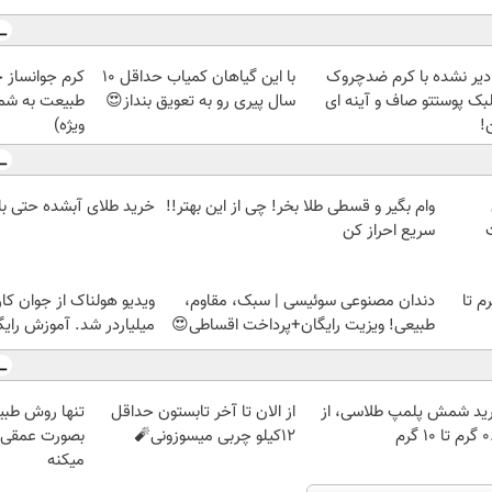
 دیر نشده با کرم ضدچروک
با این گیاهان کمیاب حداقل 10
کرم جوانساز 
بک پوستتو صاف و آینه ای
سال پیری رو به تعویق بنداز😍
طبیعت به شما
!
ویژه)
وام بگیر و قسطی طلا بخر! چی از این بهتر!!
خرید طلای آبشده حتی با ۱۰۰هزارتوما
سریع احراز کن
لمپ طلاسی، از ۰.۵ گرم تا
دندان مصنوعی سوئیسی | سبک، مقاوم،
ویدیو هولناک از جوان کا
طبیعی! ویزیت رایگان+پرداخت اقساطی😍
میلیاردر شد. آموزش رایگ
ید شمش پلمپ طلاسی، از
از الان تا آخر تابستون حداقل
تنها روش طبی
 ۱۰ گرم
12کیلو چربی میسوزونی🧨
بصورت عمقی ا
میکنه