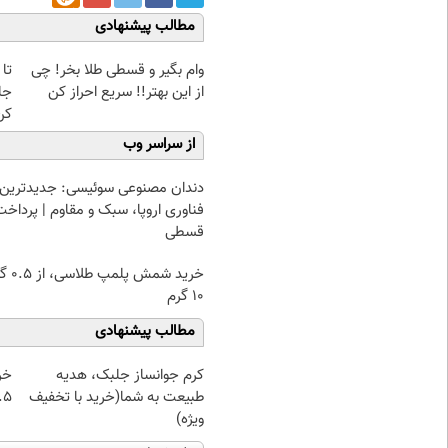
مطالب پیشنهادی
وام بگیر و قسطی طلا بخر! چی
تا
از این بهتر!! سریع احراز کن
جل
کن
از سراسر وب
دندان مصنوعی سوئیسی: جدیدترین
فناوری اروپا، سبک و مقاوم | پرداخت
قسطی
خرید شمش پ
۱۰ گرم
مطالب پیشنهادی
کرم جوانساز جلبک، هدیه
خر
طبیعت به شما(خرید با تخفیف
۰.۵ گرم تا
ویژه)