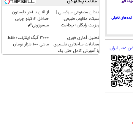
مطالب پیشنهادی
 دیگ قیر
۱۰۰هزارتومان
ضامن، بدون
طلا با ا
بهره)
بی‌بهره
دندان مصنوعی سوئیسی |
از الان تا آخر تابستون
ایده‌های تخیلی
سبک، مقاوم، طبیعی!
حداقل 12کیلو چربی
ویزیت رایگان+پرداخت
میسوزونی🧨
اقساطی😍
تحلیل آماری فوری
3000 گیگ اینترنت؛ فقط
معادلات ساختاری تفسیری
ماهی 100 هزار تومان
شن عصر ایران
با آموزش کامل حتی یک
روزه !!