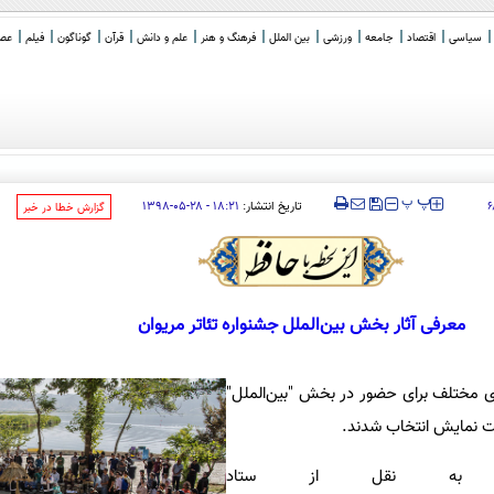
سیاسی
اقتصاد
جامعه
ورزشی
بین الملل
فرهنگ و هنر
علم و دانش
قرآن
گوناگون
فیلم
عصر 
 یا باهوش
_
‍‍‍ پ
پ
تاریخ انتشار:
۱۸:۲۱ - ۲۸-۰۵-۱۳۹۸
۶
‌گزارش خطا در خبر
معرفی آثار بخش بین‌الملل جشنواره تئاتر مریوان
ی مختلف برای حضور در بخش "بین‌الملل"
فت نمایش انتخاب شدند.
ا به نقل از ستاد