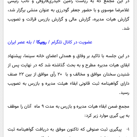
در این مجمع که به ریاست رامین حیدری‌فاروقی و نائب رئیسی
پیامک
سرگرمی
غلامرضا موسوی و با حضور جعفر گودرزی به عنوان منشی برگزار شد،
روانشناسی
فناوری
گزارش هیات مدیره، گزارش مالی و گزارش بازرس قرائت و تصویب
آشپزی
گوناگون
شد.
دانلود
حوادث
عضویت در کانال تلگرام
/
روبیکا
/
بله عصر ایران
محیط زیست
در این جلسه با تاکید بر وفاق و همدلی اعضای خانه سینما، پیشنهاد
سلامت
ابقای هیات مدیره مطرح و به بحث گذاشته شد که در نهایت پس از
فرهنگی
شنیدن سخنان موافق و مخالف و با 20 رأی موافق از بین 22 صنف
بین الملل
دارای گواهینامه ثبت قانونی ابقاء هیئت مدیره و بازرس به تصویب
رسید.
اجتماعی
حیات وحش
مجمع ضمن ابقاء هیات مدیره و بازرس به مدت 9 ماه آنان را موظف
به پی گیری موارد زیر کرد:
سیاست خارجی
1- پیگیری ثبت صنوفی که تاکنون موفق به دریافت گواهینامه ثبت