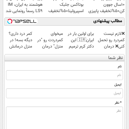
10سال جوون
بوتاکس جلبک
هوشمند به ایران، IM
کن50%تخفیف پاییزی
اسپیرولینا50%تخفیف
LS9 رسماً رونمایی شد
مطالب پیشنهادی
❌لازم نیست
برای اولین بار در
میخوای
کمر درد داری؟
کمردرد رو تحمل
ایران🇮🇷 این
کمردردت رو "در
دیگه بسه! در
کنی❌ درمان
دکتر کرم ترمیم
منزل" درمان
منزل درمانش
بدون جراحی و
کننده 23 روزه
کنی؟ (◂فیلم +
کن
نظر شما
قرص
ساخت!
◂پرسش‌نامه)
(◀پرسش‌نامه)
(پرسشنامه)
نام
ایمیل
* نظر