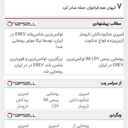
7
کیهان هم فراخوان حمله صادر کرد
مطالب پیشنهادی
اسپری عنکبوت‌‌کش تارومار
لوکس‌ترین شاسی‌بلند EREV در
ازبین‌برنده انواع عنکبوت
ایران، توسط نیکا موتور رونمایی
شد!
رونمایی رسمی IM LS9 لوکس‌ترین
بزرگترین، لوکس‌ترین و قوی‌ترین
EREV در ایران
شاسی بلند EREV در در ایران
رونمایی شد
از سراسر وب
اسپری
رونمایی
اسپری
عنکبوت‌‌کش
رسمی IM
بیدکش
تارومار
LS9
تارومار
ازبین‌برنده
لوکس‌ترین
با
وبگردی
انواع
EREV در
اثرفوری
عنکبوت
ایران
،
رونمایی از
اسپری
اسپری