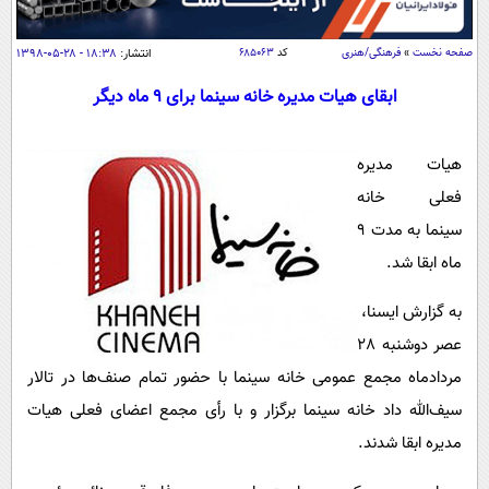
سیاسی
اقتصاد
صفحه نخست
»
فرهنگی/هنری
کد
۶۸۵۰۶۳
انتشار:
۱۸:۳۸ - ۲۸-۰۵-۱۳۹۸
جامعه
اقتصادی
ابقای هیات مدیره خانه سینما برای 9 ماه دیگر
ورزشی
اجتماعی
خودرو
بین الملل
حوادث
هیات مدیره
فرهنگ و هنر
سیاست خارجی
فعلی خانه
سلامت
سینما به مدت 9
علم و دانش
یک برش دانایی
ماه ابقا شد.
قرآن
فناوری و It
محیط زیست
گوناگون
علمی
به گزارش ایسنا،
سفر و تفریح
فیلم
سرگرمی
عصر دوشنبه 28
اخبار کریپتو
مردادماه مجمع عمومی خانه سینما با حضور تمام صنف‌ها در تالار
عصر ایران 2
اقتصاد
باشگاه مغز
سیف‌الله داد خانه سینما برگزار و با رأی مجمع اعضای فعلی هیات
آموزش زبان
خواندنی ها و دیدنی ها
ورزش
مجله تصویری سلاح
مدیره ابقا شدند.
داستان کوتاه
سیاست