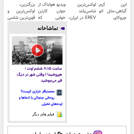
این کرم
لوکس‌ترین
ویدیو هولناک از
بزرگترین،
گیاهی،مثل اتو
شاسی‌بلند
جوان کارتن
لوکس‌ترین و
چروکای
EREV در ایران،
خوابی که
قوی‌ترین شاسی
پوستتوصاف
توسط نیکا
میلیاردر شد.
بلند EREV در
تماشاخانه
میکنه!50%تخفیف
موتور رونمایی
آموزش رایگان
در ایران رونمایی
شد!
شد
ساعت ۸:۱۵ ششم اوت ؛
هیروشیما / وقتی شهر در دیگ
قیر می‌جوشید
محمدباقر خرازی کیست؟
روحانی جنجالی با ادعاها و
ایده‌های تخیلی
فیلم های دیگر