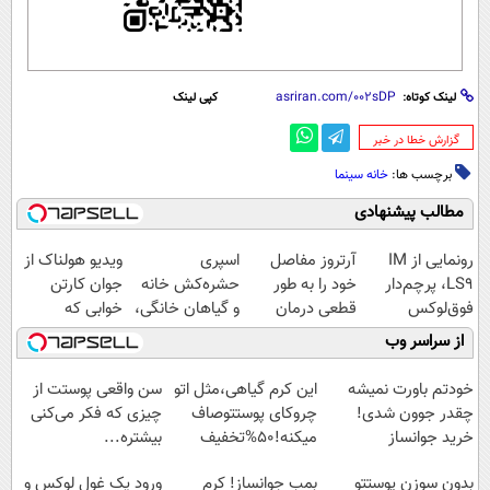
لینک کوتاه:
کپی لینک
‌گزارش خطا در خبر
برچسب ها:
خانه سینما
مطالب پیشنهادی
رونمایی از IM
آرتروز مفاصل
اسپری
ویدیو هولناک از
LS9، پرچم‌دار
خود را به طور
حشره‌کش خانه
جوان کارتن
فوق‌لوکس
قطعی درمان
و گیاهان خانگی،
خوابی که
EREV وارد بازار
کنید!
نابودکننده انواع
میلیاردر شد.
از سراسر وب
ایران شد
◗پرسش‌نامه◖
حشرات خانگی و
آموزش رایگان
آفات
خودتم باورت نمیشه
این کرم گیاهی،مثل اتو
سن واقعی پوستت از
چقدر جوون شدی!
چروکای پوستتوصاف
چیزی که فکر می‌کنی
خرید جوانساز
میکنه!50%تخفیف
بیشتره...
اسپیرولینا با تخفیف
بدون سوزن پوستتو
بمب جوانساز! کرم
ورود یک غول لوکس و
ویژه