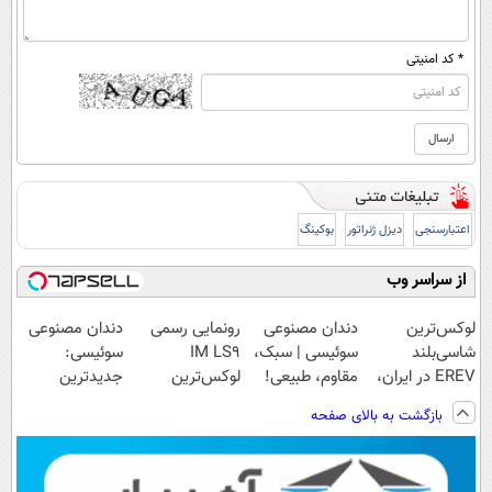
* کد امنیتی
اعتبارسنجی
دیزل ژنراتور
بوکینگ
از سراسر وب
لوکس‌ترین
دندان مصنوعی
رونمایی رسمی
دندان مصنوعی
شاسی‌بلند
سوئیسی | سبک،
IM LS9
سوئیسی:
EREV در ایران،
مقاوم، طبیعی!
لوکس‌ترین
جدیدترین
توسط نیکا موتور
ویزیت
EREV در ایران
فناوری اروپا،
بازگشت به بالای صفحه
رونمایی شد!
رایگان+پرداخت
سبک و مقاوم |
اقساطی😍
پرداخت قسطی