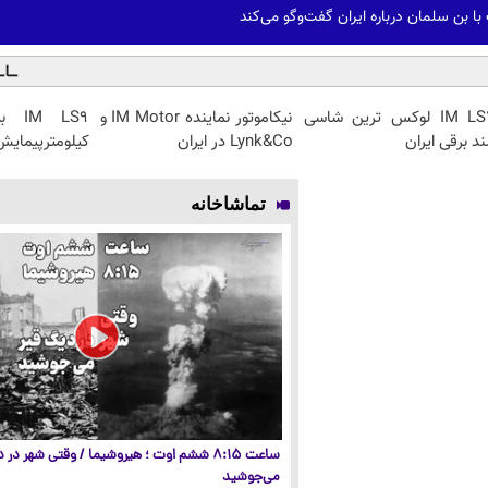
ا بن سلمان درباره ایران گفت‌وگو می‌کند
IM LS7 لوکس ترین شاسی
نیکاموتور نماینده IM Motor و
ند برقی ایران
Lynk&Co در ایران
کیلومترپیمایش 
تماشاخانه
ساعت ۸:۱۵ ششم اوت ؛ هیروشیما / وقتی شهر در
می‌جوشید