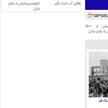
طلای آب شده بگیر
چند
کیلومترپیمایش با یکبار
شارژ
کلیک)
IM LS9 بیش از 1500
با یکبار شارژ
 دیگ قیر