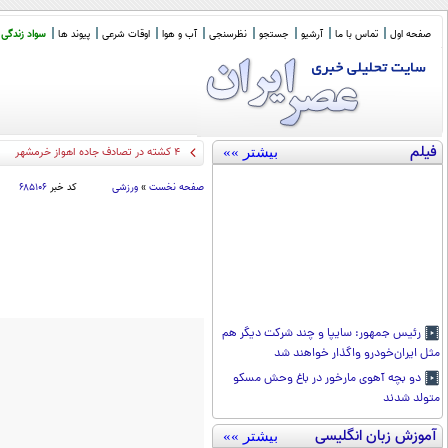
صفحه اول
تماس با ما
آرشیو
جستجو
نظرسنجی
آب و هوا
اوقات شرعی
پیوند ها
سواد زندگی
فیلم
بیشتر »»
۴ کشته در تصادف جاده اهواز خرمشهر
صفحه نخست
»
ورزشی
کد خبر
۶۸۵۱۰۶
رئیس جمهور: سایپا و چند شرکت دیگر هم
مثل ایران‌خودرو واگذار خواهند شد
دو بچه آهوی مارخور در باغ وحش مسکو
متولد شدند
آموزش زبان انگلیسی
بیشتر »»