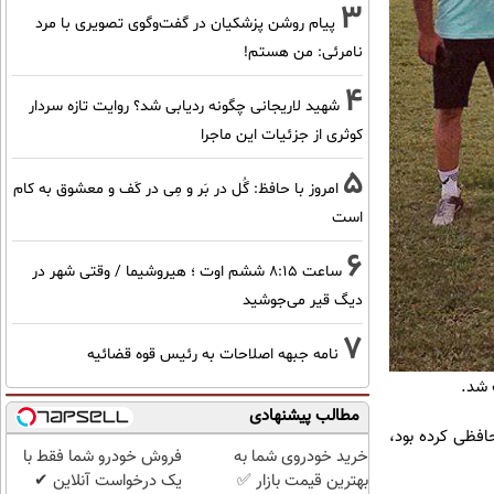
3
پیام روشن پزشکیان در گفت‌و‌گوی تصویری با مرد
نامرئی: من هستم!
4
شهید لاریجانی چگونه ردیابی شد؟ روایت تازه سردار
کوثری از جزئیات این ماجرا
5
امروز با حافظ: گُل در بَر و مِی در کَف و معشوق به کام
است
6
ساعت ۸:۱۵ ششم اوت ؛ هیروشیما / وقتی شهر در
دیگ قیر می‌جوشید
7
نامه جبهه اصلاحات به رئیس قوه قضائیه
 شد.
مطالب پیشنهادی
افظی کرده بود،
خرید خودروی شما به
فروش خودرو شما فقط با
بهترین قیمت بازار ✅
یک درخواست آنلاین ✔