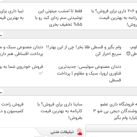
پژو 206 داری برای فروش؟ با
فقط تا امشب میتونی این
تیبا داری برای
رنامه به بهترین قیمت
نوشیدنی سم زدای کبد رو با
به بهترین قی
روش!
55% تخفیف بخری
وم،
وام بگیر و قسطی طلا بخر! چی از این بهتر!!
دندان مصنوعی سبک و مق
اطی😍
سریع احراز کن
پرداخت اقساطی هم داریم
دندان مصنوعی سوئیسی: جدیدترین
فروش خودروی شما به بهت
فناوری اروپا، سبک و مقاوم | پرداخت
✅
قسطی
ه فروشگاه داری عضو
ساینا داری برای فروش؟ با
فروشندگان دیجی پی شو 3
کارنامه به بهترین قیمت
کمیسیون و در
یارد وام بگیر
بفروش!