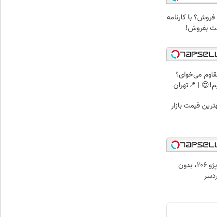
 فروش؟ با کارنامه
مت بفروش!
اوم می‌خوای؟
!😍 | 📍تهران
رین قیمت بازار
فروش راحت پژو ۲۰6، بدون
دسر