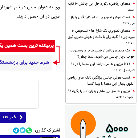
معمای ریاضی؛ رکورد حل این چالش 10 ثانیه
وی به عنوان مربی در تیم شهردار
است
مربی در آن حضور دارند.
تست هوش تصویری: کدام کلید قفل را باز
می کند؟
معمای تصویری تک شاخ ها / تشخیص 3
مورد زیر 10 ثانیه برابر با دقت و هوش بصری فوق
العاده
پربیننده ترین پست همین ی
یک معمای ریاضی/ خیلی ها برای رسیدن به
جواب دچار چالش می شوند، شما چطور؟
شرط جدید برای بازنشستگی
فقط تیزبین ها می توانند این معما را در 10
ثانیه حل کنند!
تست هوش چالش برانگیز: نابغه های ریاضی
الگوی پنهان این معما را پیدا کنند!
تیزبین ها مچ این ماهی پنهان کار را بگیرند! /
رکورد 10 ثانیه
خبر بعد
اشتراک گذاری :