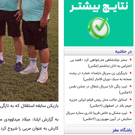
در حاشیه
سحر دولتشاهی عذرخواهی کرد ؛ قصد بی
احترامی به اذان نداشتم (عکس)
بازیگران زن سریال «بامداد خمار» در پشت
صحنه به سبک دوران قاجار (عکس)
تیپ رنگی تارا سریال شغال در جشن نفس
(+عکس)
استایل جالب مدل روس فیلم ایرانی جزیره
بازیکن سابقه استقلال که به تازگی
جیمز باند در اصفهان (+عکس)
تیپ مشکی و خاص فریبا نادری ستاره سریال
به گزارش ایلنا، میلاد میداوودی 
ستایش در آیین مهرورزی (+عکس)
کارش به عنوان مربی را شروع کرد.
باشگاه مغز