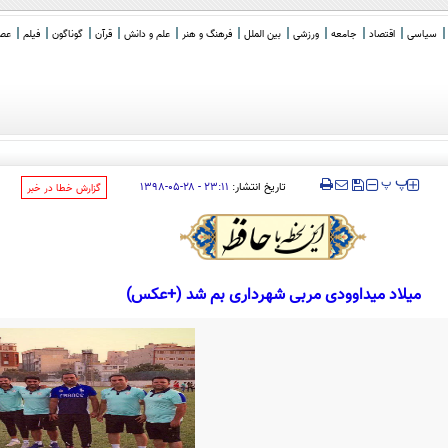
سیاسی
اقتصاد
جامعه
ورزشی
بین الملل
فرهنگ و هنر
علم و دانش
قرآن
گوناگون
فیلم
عصر 
‍‍‍ پ
پ
تاریخ انتشار:
۲۳:۱۱ - ۲۸-۰۵-۱۳۹۸
‌گزارش خطا در خبر
میلاد میداوودی مربی شهرداری بم شد (+عکس)