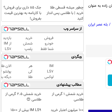
 زاده به عنوان
چطور میشه قسطی طلا
جک s5 داری برای فروش؟
خرید | با طلاسی پس انداز
با کارنامه به بهترین قیمت
کنید
بفروش!
/
بله عصر ایران
از سراسر وب
فروش
خرید
بازدید
خودرو
شمش
از IM
شما فقط
پلمپ
LS7
با یک
طلاسی،
لوکس
وبگردی
درخواست
از ۰.۵
ترین
آنلاین ✔
گرم تا
شاسی
IM
هر
الان طلا
۱۰ گرم
بلند
LS7
کی
برقی
لوکس
طلا
دیگه بده
ایران
ترین
داره،
سرمایه‌گ
مطالب پیشنهادی
در
شاسی
غم
طلا با ا
باشگاه
بلند
نداره!
بی‌بهره
خرید شمش 1 گرمی از
خرید شمش 2.5 گرمی از
انقلاب
برقی
😊💎
طلاسی
طلاسی 😍
ایران
(خرید
100 میلیون اعتبار خرید
طلا با
IM LS9 بیش از 1500