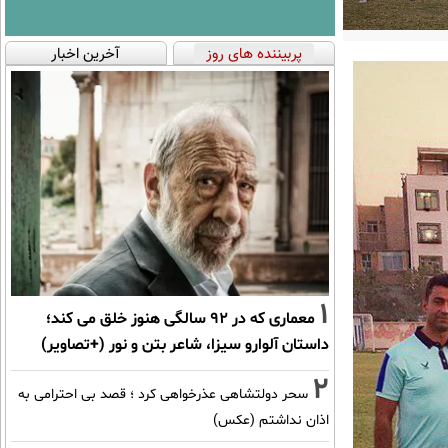
پربیننده های روز
آخرین اخبار
1
معماری که در 92 سالگی هنوز خلق می کند؛
داستان آلوارو سیزا، شاعر بتن و نور (+تصاویر)
2
سحر دولتشاهی عذرخواهی کرد ؛ قصد بی احترامی به
اذان نداشتم (عکس)