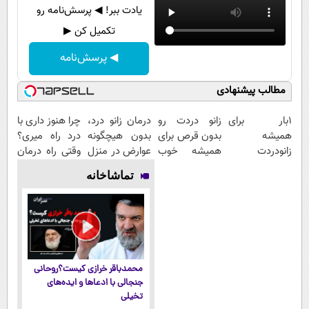
یادت ببر! ◀ پرسش‌نامه رو
تکمیل کن ▶
◀ پرسش‌نامه
مطالب پیشنهادی
1بار برای
زانو دردت رو
درمان زانو درد،
چرا هنوز داری با
همیشه
بدون قرص برای
بدون هیچگونه
درد راه میری؟
زانودردت
همیشه خوب
عوارض در منزل
وقتی راه درمان
رودرمان کن!
کن! (قدم اول،
(◂پرسش‌نامه)
جلو پاته!
تماشاخانه
(تکنولوژی
پرسش‌نامه)
آلمان)
◂پرسشنامه▸
محمدباقر خرازی کیست؟روحانی
جنجالی با ادعاها و ایده‌های
تخیلی