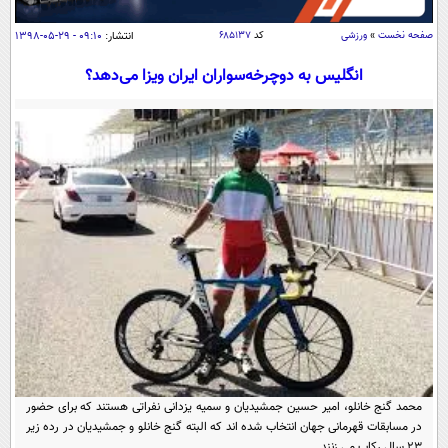
سیاسی
صفحه نخست
»
ورزشی
کد
۶۸۵۱۳۷
انتشار:
۰۹:۱۰ - ۲۹-۰۵-۱۳۹۸
اقتصاد
انگلیس به دوچرخه‌سواران ایران ویزا می‌دهد؟
جامعه
اقتصادی
ورزشی
اجتماعی
خودرو
بین الملل
حوادث
فرهنگ و هنر
سیاست خارجی
سلامت
علم و دانش
یک برش دانایی
قرآن
فناوری و It
محیط زیست
گوناگون
علمی
سفر و تفریح
فیلم
سرگرمی
اخبار کریپتو
عصر ایران 2
اقتصاد
باشگاه مغز
آموزش زبان
خواندنی ها و دیدنی ها
ورزش
مجله تصویری سلاح
محمد گنج خانلو، امیر حسین جمشیدیان و سمیه یزدانی نفراتی هستند که برای حضور
داستان کوتاه
سیاست
در مسابقات قهرمانی جهان انتخاب شده اند که البته گنج خانلو و جمشیدیان در رده زیر
۲۳ سال رکاب می زنند.