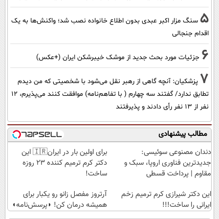
5
سنگ مزار اکبر عبدی بدون اطلاع خانواده نصب شد؛ واکنش‌ها به یک
اقدام جنجالی
6
جزئیات مورد بحث جدید از موشک خیبرشکن ایران (+عکس)
7
پزشکیان‌: آنچه گاهی از رهبر نقل می‌شود با شخصیتی که من دیدم
تطابق ندارد/ گفتند سه چهارم ( با تفاهم‌نامه) موافقت کنند می‌پذیرم، 12
نفر از 13 نفر رأی دادند و پذیرفتند
مطالب پیشنهادی
دندان مصنوعی سوئیسی:
برای اولین بار در ایران🇮🇷 این
جدیدترین فناوری اروپا، سبک و
دکتر کرم ترمیم کننده 23 روزه
مقاوم | پرداخت قسطی
ساخت!
این دکتر شیرازی کرم ترمیم زخم
آرتروز مفصل زانو رو یکبار برای
ایرانی را ساخت!!!
همیشه درمان کن! ◗پرسش‌نامه◖