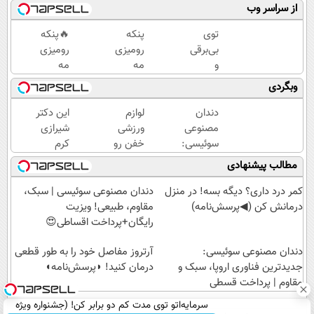
از سراسر وب
توی
پنکه
🔥پنکه
بی‌برقی
رومیزی
رومیزی
و
مه
مه
بی‌آبی
پاش رو
پاش رو
وبگردی
امسال
تو
تا
به
حراجی
تخفیف
دندان
لوازم
این دکتر
ایشون
امروز
خورده
مصنوعی
ورزشی
شیرازی
مدیونم
بخر +
سفارش
سوئیسی:
خفن رو
کرم
حقیقتا
گارانتی
بده
جدیدترین
اقساطی
ترمیم
مطالب پیشنهادی
😅👈🏻
تعویض
درب
فناوری
بخر!
زخم
پنکه
و
منزل
اروپا،
ایرانی را
کمر درد داری؟ دیگه بسه! در منزل
دندان مصنوعی سوئیسی | سبک،
رومیزی
برگشت
پرداخت
سبک و
ساخت!!!
درمانش کن (◀پرسش‌نامه)
مقاوم، طبیعی! ویزیت
🔥
کن 🔥
مقاوم |
رایگان+پرداخت اقساطی😍
پرداخت
دندان مصنوعی سوئیسی:
قسطی
آرتروز مفاصل خود را به طور قطعی
جدیدترین فناوری اروپا، سبک و
درمان کنید! ◗پرسش‌نامه◖
مقاوم | پرداخت قسطی
سرمایه‌اتو توی مدت کم دو برابر کن! (جشنواره ویژه