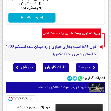
منزل درمانش کن
(◀پرسش‌نامه)
◀ پرسش‌نامه ▶
پربیننده ترین پست همین یک ساعت اخیر
غول 586 اسب بخاری هواوی وارد میدان شد؛ استلاتو 1366
کیلومتر راه می رود (+عکس)
خبر بعد
نظرات کاربران
خبر قبل
اشتراک گذاری :
برخورد تاریخی موشک فالکون ۹ با ماه
درد زانو رو برای همیشه از