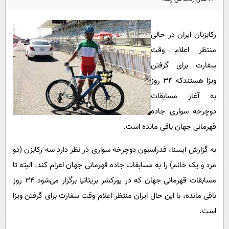
پیامک
سرگرمی
روانشناسی
فناوری
رکابزنان ایران در حالی
آشپزی
گوناگون
منتظر اعلام وقت
دانلود
حوادث
سفارت برای گرفتن
ویزا هستندکه ۳۴ روز
محیط زیست
به آغاز مسابقات
سلامت
دوچرخه سواری جاده
فرهنگی
قهرمانی جهان باقی مانده است.
بین الملل
به گزارش ایسنا، فدراسیون دوچرخه سواری در نظر دارد سه رکابزن (دو
اجتماعی
مرد و یک خانم) را به مسابقات جاده قهرمانی جهان اعزام کند. البته تا
حیات وحش
مسابقات قهرمانی جهان که در یورکشر بریتانیا برگزار می‌شود ۳۴ روز
سیاست خارجی
باقی مانده، با این حال ایران منتظر اعلام وقت سفارت برای گرفتن ویزا
است.