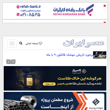
باز
نسخه اصلی
و
صفحه اول
برخورد تاریخی موشک فالکون ۹ با ماه
بسته
تماس با ما
کردن
آرشیو
منو
جستجو
نظرسنجی
آب و هوا
اوقات شرعی
پیوند ها
سواد زندگی