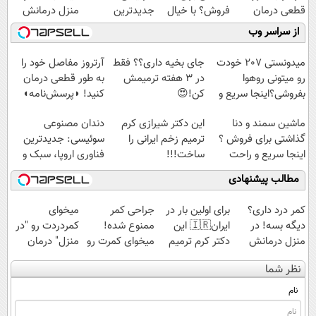
قطعی درمان
فروش؟ با خیال
جدیدترین
منزل درمانش
کنید!
راحت بفروش
فناوری اروپا،
کن
از سراسر وب
◗پرسش‌نامه◖
سبک و مقاوم |
(◀پرسش‌نامه)
پرداخت قسطی
میدونستی 207 خودت
جای بخیه داری؟؟ فقط
آرتروز مفاصل خود را
رو میتونی روهوا
در 3 هفته ترمیمش
به طور قطعی درمان
بفروشی؟اینجا سریع و
کن!😍
کنید! ◗پرسش‌نامه◖
راحت بفروش
ماشین سمند و دنا
این دکتر شیرازی کرم
دندان مصنوعی
گذاشتی برای فروش ؟
ترمیم زخم ایرانی را
سوئیسی: جدیدترین
اینجا سریع و راحت
ساخت!!!
فناوری اروپا، سبک و
بفروش
مقاوم | پرداخت
مطالب پیشنهادی
قسطی
کمر درد داری؟
برای اولین بار در
جراحی کمر
میخوای
دیگه بسه! در
ایران🇮🇷 این
ممنوع شده!
کمردردت رو "در
منزل درمانش
دکتر کرم ترمیم
میخوای کمرت رو
منزل" درمان
کن
کننده 23 روزه
در منزل درمان
کنی؟ (◂فیلم +
نظر شما
(◀پرسش‌نامه)
ساخت!
کنی؟
◂پرسش‌نامه)
((پرسش‌نامه))
نام