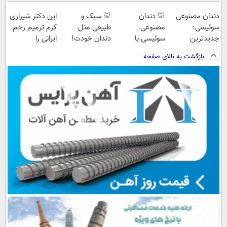
دندان مصنوعی
🦷 دندان
🦷 سبک و
این دکتر شیرازی
سوئیسی:
مصنوعی
طبیعی مثل
کرم ترمیم زخم
جدیدترین
سوئیسی با
دندان خودت!
ایرانی را
فناوری اروپا،
تکنولوژی
نصب آسان و
ساخت!!!
بازگشت به بالای صفحه
سبک و مقاوم |
دیجیتال |
پرداخت اقساطی
پرداخت قسطی
پرداخت در 4
💳 📍 تهران
قسط |📍 تهران