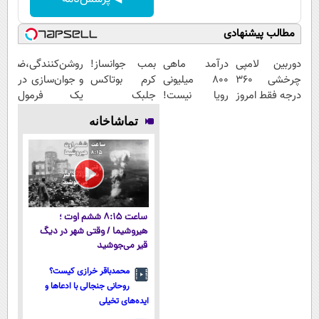
مطالب پیشنهادی
دوربین لامپی
درآمد ماهی
بمب جوانساز!
روشن‌کنندگی،ضد‌لک
چرخشی 360
800 میلیونی
کرم بوتاکس
و جوان‌سازی در
درجه فقط امروز
رویا نیست!
جلبک
یک فرمول
حراج شد🔥
امتحانش
اسپیرولینا50%تخفیف
حرفه‌ای50%تخفیف
تماشاخانه
پرداخت درب
مجانیه😉
منزل
ساعت ۸:۱۵ ششم اوت ؛
هیروشیما / وقتی شهر در دیگ
قیر می‌جوشید
محمدباقر خرازی کیست؟
روحانی جنجالی با ادعاها و
ایده‌های تخیلی