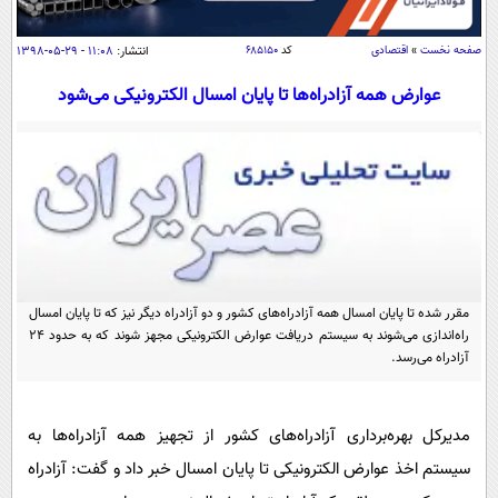
سیاسی
اقتصاد
صفحه نخست
»
اقتصادی
کد
۶۸۵۱۵۰
انتشار:
۱۱:۰۸ - ۲۹-۰۵-۱۳۹۸
جامعه
اقتصادی
عوارض همه آزادراه‌ها تا پایان امسال الکترونیکی می‌شود
ورزشی
اجتماعی
خودرو
بین الملل
حوادث
فرهنگ و هنر
سیاست خارجی
سلامت
علم و دانش
یک برش دانایی
قرآن
فناوری و It
محیط زیست
گوناگون
علمی
مقرر شده تا پایان امسال همه آزادراه‌های کشور و دو آزادراه دیگر نیز که تا پایان امسال
سفر و تفریح
راه‌اندازی می‌شوند به سیستم دریافت عوارض الکترونیکی مجهز شوند که به حدود ۲۴
فیلم
سرگرمی
اخبار کریپتو
آزادراه می‌رسد.
عصر ایران 2
اقتصاد
باشگاه مغز
آموزش زبان
خواندنی ها و دیدنی ها
ورزش
مجله تصویری سلاح
مدیرکل بهره‌برداری آزادراه‌های کشور از تجهیز همه آزادراه‌ها به
داستان کوتاه
سیستم اخذ عوارض الکترونیکی تا پایان امسال خبر داد و گفت: آزادراه
سیاست