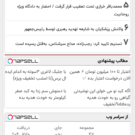
5
محمدباقر خرازی تحت تعقیب قرار گرفت / احضار به دادگاه ویژه
روحانیت
6
واکنش پزشکیان به شایعه تهدید رهبری توسط رئیس‌جمهور
7
تسنیم تایید کرد: رجب‌زاده، مداح سرشناس، به‌قتل رسیده است
مطالب پیشنهادی
اعتبار تا ۱۰۰ میلیون تومان ⚡ همین
با جلبک لاغری 3سوته به اندام ایده
الان درخواست اعتبار بده ✅
ال برس(تا امشب تخفیف ویژه)
اگه کبد نو می خوای این نوشیدنی
با دمنوش سم زدا یه کبد صفر
گیاهی رو به خودت هدیه
کیلومتر به خودت هدیه بده
بده55%تخفیف
از سراسر وب
مجموعه
جای
دریافت
47
زخم
خلافی۱۴۰۴