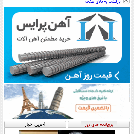
بازگشت به بالای صفحه
هم داریم!😍 |
رایگان+پرداخت
سبک و مقاوم |
📍تهران
اقساطی😍
پرداخت قسطی
پربیننده های روز
آخرین اخبار