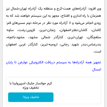
وی افزود: آزادراه‌های همت-کرج و منطقه یک آزادراه تهران-شمال نیز
همزمان با راه اندازی و افتتاح، مجهز به این سیستم خواهند شد که به
زودی انجام می‌شود و ۱۱ آزادراه مورد نظر در مرحله دوم مسیرهای قم-
کاشان، کاشان-نطنز-اصفهان، زنجان-تبریز، قزوین-رشت، ساوه-
سلفچگان، تهران-تبریز، کنارگذر شمالی مشهد، مشهد-باغچه،
بندرعباس-بندر شهید رجایی، ارومیه-تبریز، کنارگذر غربی اصفهان
است.
تجهیز همه آزادراه‌ها به سیستم دریافت الکترونیکی عوارض تا پایان
امسال
کرم جوانساز جلبک اسپیرولینا با
تخفیف ویژه
تخفیف ویژه!