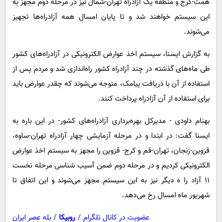
همت-کرج و منطقه یک آزادراه تهران-شمال نیز در مرحله دوم مجهز به
پیامک
سرگرمی
این سیستم خواهند شد و تا پایان امسال همه آزادراه‌ها تجهیز
روانشناسی
فناوری
می‌شوند.
آشپزی
گوناگون
به گزارش ایسنا، سیستم اخذ عوارض الکترونیکی در آزادراه‌های کشور
دانلود
حوادث
طی ماه‌های گذشته در چند آزادراه کشور راه‌اندازی شد و مردم پس از
محیط زیست
استفاده از آن با دریافت پیامک، متوجه می‌شوند که چقدر عوارض باید
سلامت
برای استفاده از آن آزادراه پرداخت کنند.
فرهنگی
بهنام داودی - مدیرکل بهره‌برداری آزادراه‌های کشور- در این باره به
بین الملل
ایسنا گفت: در ابتدا و در مرحله آزمایشی چهار آزادراه تهران-ساوه،
قزوین-زنجان، تهران-قم و کرج- قزوین را مجهز به سیستم اخذ عوارض
اجتماعی
الکترونیکی کردیم و در مرحله دوم ضمن آسیب شناسی مرحله نخست
حیات وحش
۱۱ آزاد را ه دیگر نیز به این سیستم مجهز می‌شوند و این اتفاق تا
سیاست خارجی
شهریور ماه امسال رخ می‌دهد.
عضویت در کانال تلگرام
/
روبیکا
/
بله عصر ایران