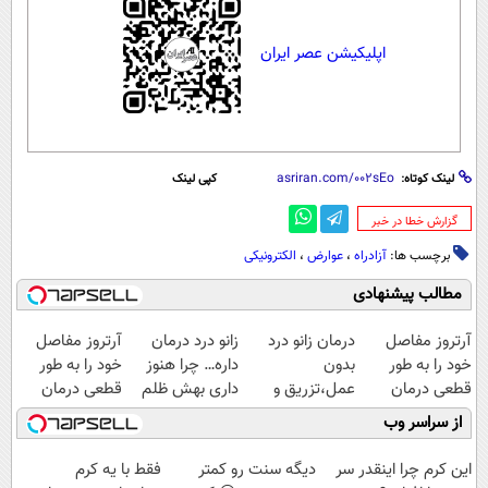
اپلیکیشن عصر ایران
لینک کوتاه:
کپی لینک
‌گزارش خطا در خبر
برچسب ها:
آزادراه
،
عوارض
،
الکترونیکی
مطالب پیشنهادی
آرتروز مفاصل
درمان زانو درد
زانو درد درمان
آرتروز مفاصل
خود را به طور
بدون
داره… چرا هنوز
خود را به طور
قطعی درمان
عمل،تزریق و
داری بهش ظلم
قطعی درمان
کنید!
دارو
می‌کنی؟
کنید!
از سراسر وب
◗پرسش‌نامه◖
(◂پرسش‌نامه)
◂پرسش‌نامه▸
این کرم چرا اینقدر سر
دیگه سنت رو کمتر
فقط با یه کرم