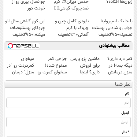
زبون‌ها افتاده؟
حدس میزنن😉 کرم
جوانساز، پیری رو از
ضدچروک گیاهی👈🏻
خودت دور
45%تخفیف
کن(تخفیف50%)
با جلبک اسپیرولینا
نابودی کامل چین و
این کرم گیاهی،مثل اتو
جوانی و شادابی پوستت
چروک با کرم
چروکای پوستتوصاف
تضمینه50%تخفیف
آلمانی۴۰٪تخفیف
میکنه!50%تخفیف
مطالب پیشنهادی
کمر درد داری؟
ماشین پژو پارس
جراحی کمر
میخوای
دیگه بسه! در
برای فروش
ممنوع شده!
کمردردت رو "در
منزل درمانش
داری؟ اینجا
میخوای کمرت رو
منزل" درمان
کن
سریع بفروشش
در منزل درمان
کنی؟ (◂فیلم +
نظر شما
(◀پرسش‌نامه)
کنی؟
◂پرسش‌نامه)
((پرسش‌نامه))
نام
ایمیل
* نظر