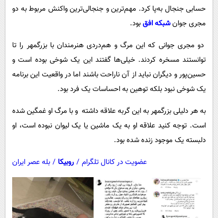
پیامک
سرگرمی
حسابی جنجال به‌پا کرد. مهم‌ترین و جنجالی‌ترین واکنش مربوط به دو
روانشناسی
مجری جوان
شبکه افق
بود.
فناوری
آشپزی
گوناگون
دو مجری جوانی که این مرگ و هم‌دردی هنرمندان با بزرگمهر را تا
دانلود
توانستند مسخره کردند. خیلی‌ها گفتند این یک شوخی بوده است و
حوادث
حسین‌پور و دیگران نباید از آن ناراحت باشند اما در واقعیت این برنامه
محیط زیست
یک شوخی نبود بلکه توهین به احساسات یک فرد بود.
سلامت
به هر دلیلی بزرگمهر به این گربه علاقه داشته و با مرگ او غمگین شده
فرهنگی
است. توجه کنید علاقه او به یک ماشین یا یک لیوان نبوده است، او
بین الملل
دلبسته یک موجود زنده شده بود.
اجتماعی
عضویت در کانال تلگرام
/
روبیکا
/
بله عصر ایران
حیات وحش
سیاست خارجی