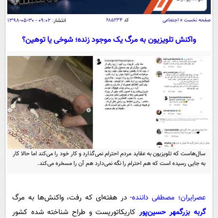
سیاسی
اقتصاد
صفحه نخست
»
اجتماعی
کد
۶۸۵۲۳۴
انتشار:
۰۹:۰۲ - ۳۰-۰۵-۱۳۹۸
جامعه
اقتصادی
واکنش تلویزیون به مرگ یک موجود زنده؛ شوخی یا توهین؟
ورزشی
اجتماعی
خودرو
بین الملل
حوادث
فرهنگ و هنر
سیاست خارجی
سلامت
علم و دانش
یک برش دانایی
قرآن
فناوری و It
محیط زیست
گوناگون
علمی
سفر و تفریح
فیلم
سرگرمی
سال‌هاست که تلویزیون به عقاید مردم احترام نمی‌گذارد و کار خود را می‌کند اما حالا کار
اخبار کریپتو
به جایی رسیده است که هم احترام را نگه نمی‌دارد هم آن را مسخره می‌کند.
عصر ایران 2
اقتصاد
باشگاه مغز
آموزش زبان
خواندنی ها و دیدنی ها
ورزش
مجله تصویری سلاح
عصرایران؛ مصطفی داننده-
در هفته‌ای که رفت، واکنش‌ها به مرگ
داستان کوتاه
سیاست
گربه بزرگمهر حسین‌پور
کاریکاتوریست و طراح شناخته شده کشور