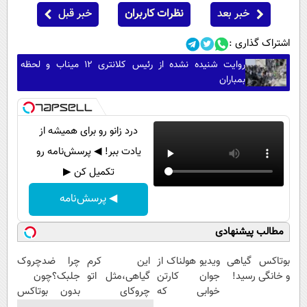
خبر بعد
نظرات کاربران
خبر قبل
اشتراک گذاری :
روایت شنیده نشده از رئیس کلانتری ۱۲ میناب و لحظه
بمباران
درد زانو رو برای همیشه از
یادت ببر! ◀ پرسش‌نامه رو
تکمیل کن ▶
◀ پرسش‌نامه
مطالب پیشنهادی
بوتاکس گیاهی
ویدیو هولناک از
این کرم
چرا ضدچروک
و خانگی رسید!
جوان کارتن
گیاهی،مثل اتو
جلبک؟چون
خوابی که
چروکای
بدون بوتاکس
میلیاردر شد.
پوستتوصاف
جوون میشی💉