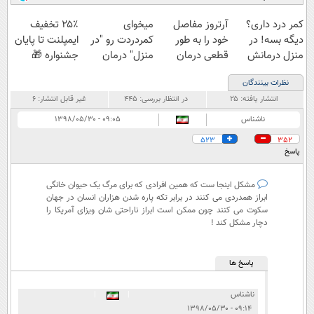
کمر درد داری؟
آرتروز مفاصل
میخوای
۲۵٪ تخفیف
دیگه بسه! در
خود را به طور
کمردردت رو "در
ایمپلنت تا پایان
منزل درمانش
قطعی درمان
منزل" درمان
جشنواره 🎁
کن
کنید!
کنی؟ (◂فیلم +
نظرات بینندگان
(◀پرسش‌نامه)
◂پرسش‌نامه▸
◂پرسش‌نامه)
انتشار یافته:
۲۵
در انتظار بررسی:
۴۴۵
غیر قابل انتشار:
۶
ناشناس
۰۹:۰۵ - ۱۳۹۸/۰۵/۳۰
523
352
پاسخ
مشکل اینجا ست که همین افرادی که برای مرگ یک حیوان خانگی
ابراز همدردی می کنند در برابر تکه پاره شدن هزاران انسان در جهان
سکوت می کنند چون ممکن است ابراز ناراحتی شان ویزای آمریکا را
دچار مشکل کند !
پاسخ ها
ناشناس
|
|
۰۹:۱۴ - ۱۳۹۸/۰۵/۳۰