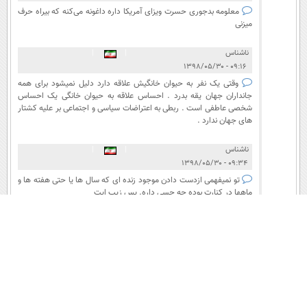
معلومه بدجوری حسرت ویزای آمریکا داره داغونه می‌کنه که بیراه حرف
میزنی
ناشناس
|
|
۰۹:۱۶ - ۱۳۹۸/۰۵/۳۰
وقتی یک نفر به حیوان خانگیش علاقه دارد دلیل نمیشود برای همه
جانداران جهان یقه بدرد . احساس علاقه به حیوان خانگی یک احساس
مس، نقره، نفت و گاز؛ چهار دارایی جهانی در یک سبد
شخصی عاطفی است . ربطی به اعتراضات سیاسی و اجتماعی بر علیه کشتار
های جهان ندارد .
تبدیل فوری
ناشناس
|
|
۰۹:۳۴ - ۱۳۹۸/۰۵/۳۰
تو نمیفهمی ازدست دادن موجود زنده ای که سال ها یا حتی هفته ها و
ماهها در کنارت بوده چه حسی داره. پس زیپ ایت
ناشناس
۰۹:۱۶ - ۱۳۹۸/۰۵/۳۰
444
214
پاسخ