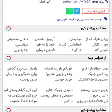
لینک کوتاه:
کپی لینک
‌گزارش خطا در خبر
برچسب ها:
حسین پور
،
گربه
،
تلویزیون
مطالب پیشنهادی
ویدیو هولناک از
نوشیدنی
آرتروز مفاصل
دندان مصنوعی
جوان کارتن
شفابخش کبد با
خود را به طور
سوئیسی:
خوابی که
10 گیاه
قطعی درمان
جدیدترین
میلیاردر شد.
موثر(تخفیف تا
کنید!
فناوری اروپا،
از سراسر وب
آموزش رایگان
امشب)
◗پرسش‌نامه◖
سبک و مقاوم |
پرداخت قسطی
بمب جوانساز! کرم
خودتم باورت نمیشه
راهکار سریع و گیاهی
بوتاکس جلبک
چقدر جوون شدی!
برای جلوگیری و درمان
اسپیرولینا50%تخفیف
خرید جوانساز
پیری پوست
اسپیرولینا با تخفیف
بدون سوزن پوستتو
نابودی چروک های
این کرم گیاهی،مثل اتو
ویژه
10سال جوون
سطحی و عمقی پوست
چروکای پوستتوصاف
کن50%تخفیف پاییزی
با کرم
میکنه!50%تخفیف
آلمانی(45%تخفیف)
مطالب پیشنهادی