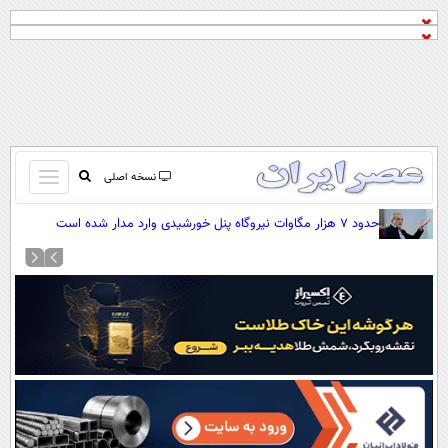
باز
نسخه اصلی
و
صفحه اول
حدود ۷ هزار مگاوات نیروگاه پنل خورشیدی وارد مدار شده است
بسته
تماس با ما
کردن
آرشیو
منو
جستجو
نظرسنجی
آب و هوا
اوقات شرعی
پیوند ها
سواد زندگی