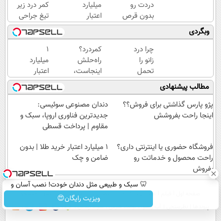
دردت رو
میلیارد
کمر درد زیر
بدون قرص
اعتبار
تیغ جراحی
برای همیشه
خرید
بری؟!
وبگردی
خوب کنی؟
طلا |
◗پرسش‌نامه
(◂پرسش‌نامه
بدون
رو پر کن◖
چرا درد
کمردرد؟
۱
رو پر کن)
ضامن
زانو را
راه‌حلش
میلیارد
و چک
تحمل
اینجاست،
اعتبار
می‌کنی؟
نه توی
خرید
مطالب پیشنهادی
خیلی
داروخونه
طلا |
ساده
بدون
پژو پارس گذاشتی برای فروش؟؟
دندان مصنوعی سوئیسی:
درمنزل
ضامن
اینجا راحت بفروشش
جدیدترین فناوری اروپا، سبک و
درمانش
و چک
مقاوم | پرداخت قسطی
کن
فروشگاه حضوری یا اینترنتی داری؟
۱ میلیارد اعتبار خرید طلا | بدون
راحت محصول و خدماتت رو
ضامن و چک
بفروش
🦷 سبک و طبیعی مثل دندان خودت! نصب آسان و
صفحه اول
فیلم
عصر ایران۲
درباره عصرایران
تماس با ما
آرشیو
جستجو
پرداخت اقساطی 💳 📍 تهران
ویزیت رایگان😍
پیوندها
نظرسنجی
آب و هوا
اوقات شرعی
سواد زندگی