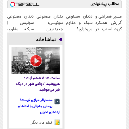
مطالب پیشنهادی
مسیر همراهی و
دندان مصنوعی
دندان مصنوعی
دندان مصنوعی
گزارش عملکرد
سبک و مقاوم
سوئیسی:
سوئیسی |
گروه اسنپ در
می‌خوای؟
جدیدترین
سبک، مقاوم،
۱۴۰۴
پرداخت
فناوری اروپا،
طبیعی! ویزیت
تماشاخانه
اقساطی هم
سبک و مقاوم |
رایگان+پرداخت
داریم!😍 | 📍
پرداخت قسطی
اقساطی😍
تهران
ساعت ۸:۱۵ ششم اوت ؛
هیروشیما / وقتی شهر در دیگ
قیر می‌جوشید
محمدباقر خرازی کیست؟
روحانی جنجالی با ادعاها و
ایده‌های تخیلی
فیلم های دیگر