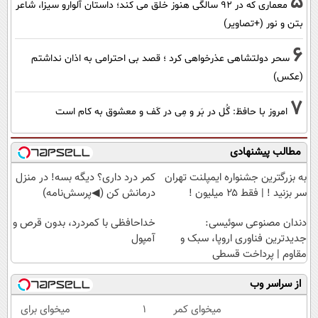
5
معماری که در 92 سالگی هنوز خلق می کند؛ داستان آلوارو سیزا، شاعر
بتن و نور (+تصاویر)
6
سحر دولتشاهی عذرخواهی کرد ؛ قصد بی احترامی به اذان نداشتم
(عکس)
7
امروز با حافظ: گُل در بَر و مِی در کَف و معشوق به کام است
مطالب پیشنهادی
به بزرگترین جشنواره ایمپلنت تهران
کمر درد داری؟ دیگه بسه! در منزل
سر بزنید ! | فقط ۲۵ میلیون !
درمانش کن (◀پرسش‌نامه)
دندان مصنوعی سوئیسی:
خداحافظی با کمردرد، بدون قرص و
جدیدترین فناوری اروپا، سبک و
آمپول
مقاوم | پرداخت قسطی
از سراسر وب
میخوای کمر
۱
میخوای برای