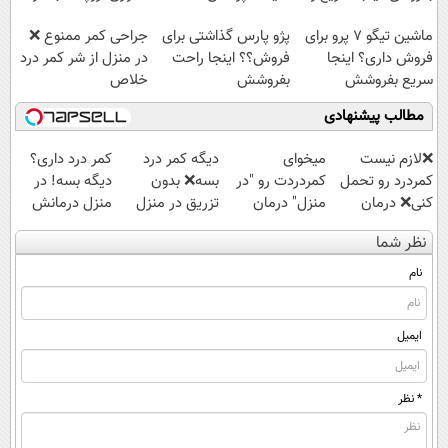
راحت بفروش
مقاوم | پرداخت
ماشین تیگو 7 پرو برای
پژو پارس گذاشتی برای
جراحی کمر ممنوع ❌
قسطی
فروش داری؟ اینجا
فروش؟؟ اینجا راحت
در منزل از شر کمر درد
سریع بفروشش
بفروشش
خلاص
شوید◂پرسش‌نامه
مطالب پیشنهادی
❌لازم نیست
میخوای
دیگه کمر درد
کمر درد داری؟
کمردرد رو تحمل
کمردردت رو "در
بسه❌ بدون
دیگه بسه! در
کنی❌ درمان
منزل" درمان
تزریق در منزل
منزل درمانش
بدون جراحی و
کنی؟ (◂فیلم +
درمانش کن✅
کن
نظر شما
قرص
◂پرسش‌نامه)
◀پرسش‌نامه پر
(◀پرسش‌نامه)
(پرسشنامه)
کن▶
نام
ایمیل
* نظر