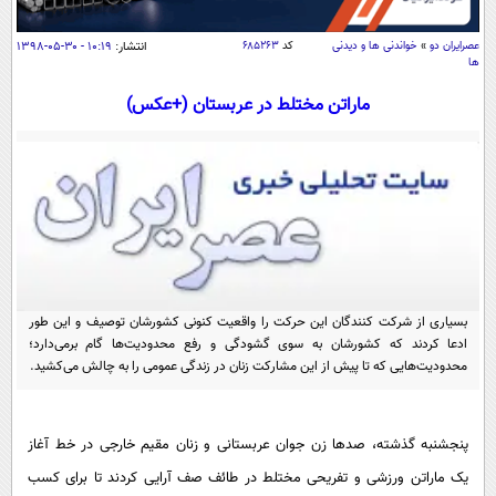
سیاسی
اقتصاد
عصرايران دو
»
خواندنی ها و دیدنی
کد
۶۸۵۲۶۳
انتشار:
۱۰:۱۹ - ۳۰-۰۵-۱۳۹۸
ها
جامعه
اقتصادی
ماراتن مختلط در عربستان (+عکس)
ورزشی
اجتماعی
خودرو
بین الملل
حوادث
فرهنگ و هنر
سیاست خارجی
سلامت
علم و دانش
یک برش دانایی
قرآن
فناوری و It
محیط زیست
گوناگون
علمی
بسیاری از شرکت کنندگان این حرکت را واقعیت کنونی کشورشان توصیف و این طور
سفر و تفریح
ادعا کردند که کشورشان به سوی گشودگی و رفع محدودیت‌ها گام برمی‌دارد؛
فیلم
سرگرمی
اخبار کریپتو
محدودیت‌هایی که تا پیش از این مشارکت زنان در زندگی عمومی را به چالش می‌کشید.
عصر ایران 2
اقتصاد
باشگاه مغز
آموزش زبان
خواندنی ها و دیدنی ها
ورزش
مجله تصویری سلاح
پنجشنبه گذشته، صد‌ها زن جوان عربستانی و زنان مقیم خارجی در خط آغاز
داستان کوتاه
سیاست
یک ماراتن ورزشی و تفریحی مختلط در طائف صف آرایی کردند تا برای کسب