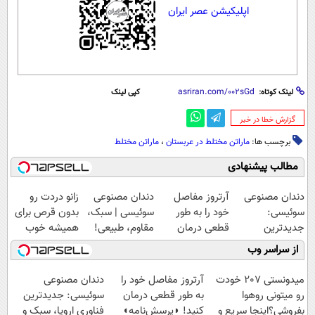
اپلیکیشن عصر ایران
لینک کوتاه:
کپی لینک
‌گزارش خطا در خبر
برچسب ها:
ماراتن مختلط در عربستان
،
ماراتن مختلط
مطالب پیشنهادی
دندان مصنوعی
آرتروز مفاصل
دندان مصنوعی
زانو دردت رو
سوئیسی:
خود را به طور
سوئیسی | سبک،
بدون قرص برای
جدیدترین
قطعی درمان
مقاوم، طبیعی!
همیشه خوب
فناوری اروپا،
کنید!
ویزیت
کن! (قدم اول،
از سراسر وب
سبک و مقاوم |
◗پرسش‌نامه◖
رایگان+پرداخت
پرسش‌نامه)
پرداخت قسطی
اقساطی😍
میدونستی 207 خودت
آرتروز مفاصل خود را
دندان مصنوعی
رو میتونی روهوا
به طور قطعی درمان
سوئیسی: جدیدترین
بفروشی؟اینجا سریع و
کنید! ◗پرسش‌نامه◖
فناوری اروپا، سبک و