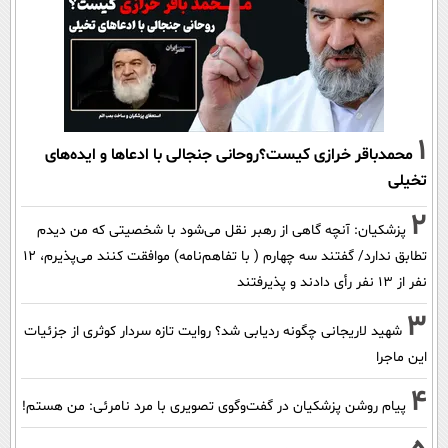
1
محمدباقر خرازی کیست؟روحانی جنجالی با ادعاها و ایده‌های
تخیلی
2
پزشکیان‌: آنچه گاهی از رهبر نقل می‌شود با شخصیتی که من دیدم
تطابق ندارد/ گفتند سه چهارم ( با تفاهم‌نامه) موافقت کنند می‌پذیرم، 12
نفر از 13 نفر رأی دادند و پذیرفتند
3
شهید لاریجانی چگونه ردیابی شد؟ روایت تازه سردار کوثری از جزئیات
این ماجرا
4
پیام روشن پزشکیان در گفت‌و‌گوی تصویری با مرد نامرئی: من هستم!