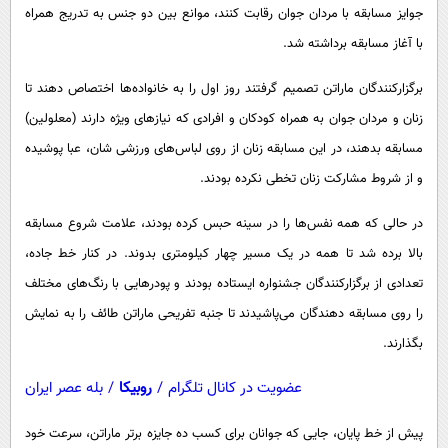
پیامک
سرگرمی
جوایز مسابقه با مردان جوان رقابت کنند، موانع بین دو جنس به تدریج همراه
با آغاز مسابقه برداشته شد.
روانشناسی
فناوری
آشپزی
گوناگون
برگزارکنندگان ماراتن تصمیم گرفتند روز اول را به خانواده‌ها اختصاص دهند تا
زنان و مردان جوان به همراه کودکان و افرادی که نیاز‌های ویژه دارند (معلولین)
دانلود
حوادث
مسابقه بدهند، در این مسابقه زنان از روی لباس‌های ورزشی شان، عبا پوشیده
محیط زیست
و از شروط مشارکت زنان تخطی نکرده بودند.
سلامت
در حالی که همه نفس‌ها را در سینه حبس کرده بودند، علامت شروع مسابقه
فرهنگی
بالا برده شد تا همه در یک مسیر چهار کیلومتری بدوند. در کنار خط جاده،
بین الملل
تعدادی از برگزارکنندگان جشنواره ایستاده بودند و پودر‌هایی با رنگ‌های مختلف
اجتماعی
را روی مسابقه دهندگان می‌پاشیدند تا جنبه تفریحی ماراتن طائف را به نمایش
بگذارند.
حیات وحش
سیاست خارجی
عضویت در کانال تلگرام
/
روبیکا
/
بله عصر ایران
پیش از خط پایان، جایی که جوانان برای کسب ده جایزه برتر ماراتن، سرعت خود