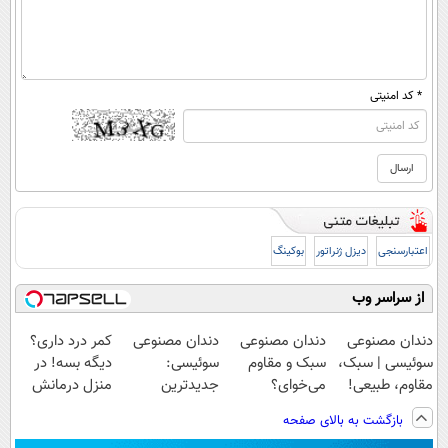
* کد امنیتی
اعتبارسنجی
دیزل ژنراتور
بوکینگ
از سراسر وب
دندان مصنوعی
دندان مصنوعی
دندان مصنوعی
کمر درد داری؟
سوئیسی | سبک،
سبک و مقاوم
سوئیسی:
دیگه بسه! در
مقاوم، طبیعی!
می‌خوای؟
جدیدترین
منزل درمانش
ویزیت
پرداخت اقساطی
فناوری اروپا،
کن
بازگشت به بالای صفحه
رایگان+پرداخت
هم داریم!😍 |
سبک و مقاوم |
(◀پرسش‌نامه)