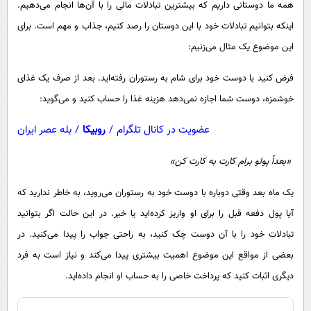
همه ما دوستانی داریم که بیشترین تبادلات مالی را با آن‌ها انجام می‌دهیم.
پیامک
سرگرمی
اینکه بتوانیم تبادلات خود با این دوستان را رصد کنیم، جذاب و مهم است. برای
روانشناسی
فناوری
این موضوع یک مثال می‌زنیم:
آشپزی
گوناگون
فرض کنید با دوست خود برای شام به رستوران رفته‌اید. بعد از صرف یک غذای
دانلود
حوادث
خوشمزه، دوست شما اجازه نمی‌دهد هزینه غذا را حساب کنید و می‌گوید:
محیط زیست
عضویت در کانال تلگرام
/
روبیکا
/
بله عصر ایران
سلامت
«بعداً پولو برام کارت به کارت کن»
فرهنگی
بین الملل
یک ماه بعد وقتی دوباره با دوست خود به رستوران می‌روید، به خاطر ندارید که
اجتماعی
آیا پول دفعه قبل را برای او واریز کرده‌اید یا خیر. در این حالت اگر بتوانید
تبادلات خود را با آن دوست چک کنید، به راحتی جواب را پیدا می‌کنید. در
حیات وحش
بعضی از مواقع این موضوع اهمیت بیشتری پیدا می‌کند و نیاز است به فرد
سیاست خارجی
دیگری اثبات کنید که پرداخت خاصی را به حساب او انجام داده‌اید.