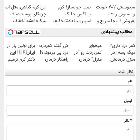
اسپیرولینا با تخفیف
میدونستی 207 خودت
بمب جوانساز! کرم
این کرم گیاهی،مثل اتو
ویژه
رو میتونی روهوا
بوتاکس جلبک
چروکای پوستتوصاف
بفروشی؟اینجا سریع و
اسپیرولینا50%تخفیف
میکنه!50%تخفیف
راحت بفروش
مطالب پیشنهادی
کمر درد داری؟
میخوای
کی گفته کمردرد،
برای اولین بار در
دیگه بسه! در
کمردردت رو "در
درد بی درمونه؟❗
ایران🇮🇷 این
منزل درمانش
منزل" درمان
راهکار درمان
دکتر کرم ترمیم
کن
کنی؟ (◂فیلم +
+پرسشنامه
کننده 23 روزه
نظر شما
(◀پرسش‌نامه)
◂پرسش‌نامه)
ساخت!
نام
ایمیل
* نظر