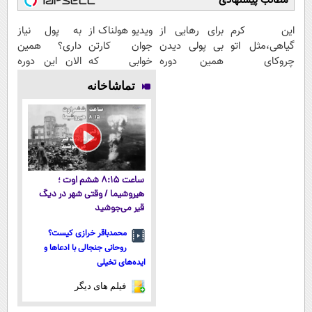
مطالب پیشنهادی
این کرم
برای رهایی از
ویدیو هولناک از
به پول نیاز
گیاهی،مثل اتو
بی پولی دیدن
جوان کارتن
داری؟ همین
چروکای
همین دوره
خوابی که
الان این دوره
پوستتوصاف
رایگان کافیه!
میلیاردر شد.
رایگان رو شرکت
تماشاخانه
میکنه!50%تخفیف
(شمارتو وارد
آموزش رایگان
کن تا دیر
کن)
نشده!
ساعت ۸:۱۵ ششم اوت ؛
هیروشیما / وقتی شهر در دیگ
قیر می‌جوشید
محمدباقر خرازی کیست؟
روحانی جنجالی با ادعاها و
ایده‌های تخیلی
فیلم های دیگر