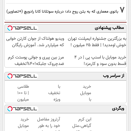
7
بانوی معماری که به بتن روح داد؛ درباره سوتلانا کانا رادویچ (+تصاویر)
مطالب پیشنهادی
به بزرگترین جشنواره ایمپلنت تهران
ویدیو هولناک از جوان کارتن خوابی
خوش اومدید! | فقط ۲۵ میلیون !
که میلیاردر شد. آموزش رایگان
خرید موبایل با اسنپ پی | در ۴
مرز بین پیری و جوانی پوستت کرم
قسط بدون سود و کارمزد!
ضدچروک جلبکه!40%تخفیف
از سراسر وب
خرید
با
طلاسی
موبایل
تخفیف
| تا 100
با
ویژه
میلیون
اسنپ
بدون
وام
وبگردی
پی | در
بوتاکس
آنی
۴
۱۰،۱۲
خرید
این کرم
آرتروز مفاصل
خرید
قسط
سال
طلا💰
گیاهی،مثل
خود را به طور
موبایل