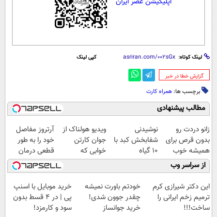
اپلیکیشن عصر ایران
لینک کوتاه:
کپی لینک
‌گزارش خطا در خبر
برچسب ها:
همراه کارت
مطالب پیشنهادی
زانو دردت رو
نوشیدنی
ویدیو هولناک از
آرتروز مفاصل
بدون قرص برای
شفابخش کبد با
جوان کارتن
خود را به طور
همیشه خوب
10 گیاه
خوابی که
قطعی درمان
کن! (قدم اول،
موثر(تخفیف تا
میلیاردر شد.
کنید!
از سراسر وب
پرسش‌نامه)
امشب)
آموزش رایگان
◗پرسش‌نامه◖
این دکتر شیرازی کرم
خودتم باورت نمیشه
خرید موبایل با اسنپ
ترمیم زخم ایرانی را
چقدر جوون شدی!
پی | در ۴ قسط بدون
ساخت!!!
خرید جوانساز
سود و کارمزد!