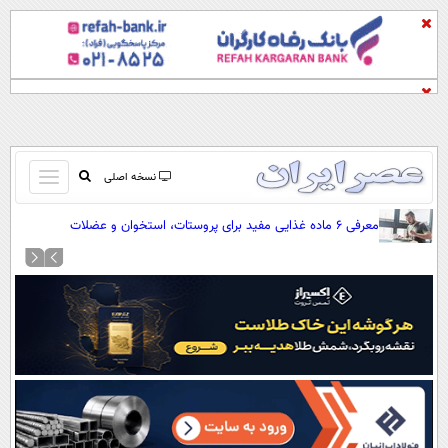
باز
نسخه اصلی
و
صفحه اول
معرفی ۶ ماده غذایی مفید برای پروستات، استخوان و عضلات
بسته
تماس با ما
کردن
آرشیو
منو
جستجو
نظرسنجی
آب و هوا
اوقات شرعی
پیوند ها
سواد زندگی