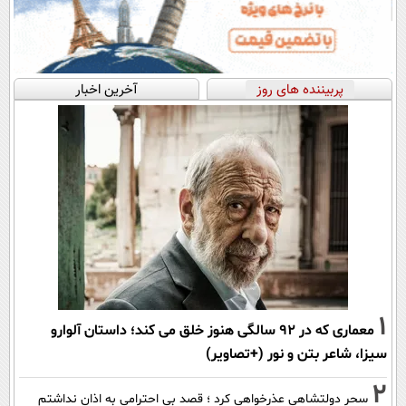
پربیننده های روز
آخرین اخبار
1
معماری که در 92 سالگی هنوز خلق می کند؛ داستان آلوارو
سیزا، شاعر بتن و نور (+تصاویر)
2
سحر دولتشاهی عذرخواهی کرد ؛ قصد بی احترامی به اذان نداشتم