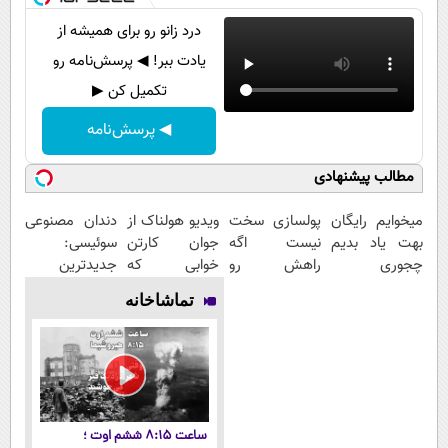
درد زانو رو برای همیشه از
یادت ببر! ◀ پرسش‌نامه رو
تکمیل کن ▶
◀ پرسش‌نامه
مطالب پیشنهادی
میخوایم رایگان
پولسازی سخت
ویدیو هولناک از
دندان مصنوعی
بهت یاد بدیم
نیست اگه
جوان کارتن
سوئیسی:
چجوری
راهش رو
خوابی که
جدیدترین
پولدارشی! باور
بدونی! " دوره
میلیاردر شد.
فناوری اروپا،
تماشاخانه
نداری امتحانش
رایگان "
آموزش رایگان
سبک و مقاوم |
مجانیه
پرداخت قسطی
ساعت ۸:۱۵ ششم اوت ؛