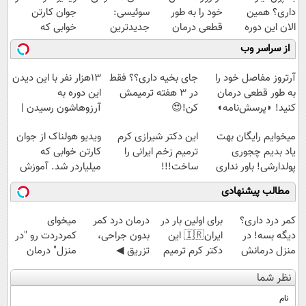
داری؟ همین
خود را به طور
سوئیسی:
جوان کارتن
الان این دوره
قطعی درمان
جدیدترین
خوابی که
رایگان رو شرکت
کنید!
فناوری اروپا،
میلیاردر شد.
از سراسر وب
کن تا دیر نشده!
◗پرسش‌نامه◖
سبک و مقاوم |
آموزش رایگان
پرداخت قسطی
آرتروز مفاصل خود را
جای بخیه داری؟؟ فقط
13هزار نفر با این دیدن
به طور قطعی درمان
در 3 هفته ترمیمش
این دوره به
کنید! ◗پرسش‌نامه◖
کن!😍
آرزوهاشون رسیدن |
ثبت‌‌نام رایگان
میخوایم رایگان بهت
این دکتر شیرازی کرم
ویدیو هولناک از جوان
یاد بدیم چجوری
ترمیم زخم ایرانی را
کارتن خوابی که
پولدارشی! باور نداری
ساخت!!!
میلیاردر شد. آموزش
امتحانش مجانیه
رایگان
مطالب پیشنهادی
کمر درد داری؟
برای اولین بار در
درمان درد کمر
میخوای
دیگه بسه! در
ایران🇮🇷 این
بدون جراحی،
کمردردت رو "در
منزل درمانش
دکتر کرم ترمیم
تزریق ◀
منزل" درمان
کن
کننده 23 روزه
پرسش‌نامه رو پر
کنی؟ (◂فیلم +
نظر شما
(◀پرسش‌نامه)
ساخت!
کن ▶
◂پرسش‌نامه)
نام