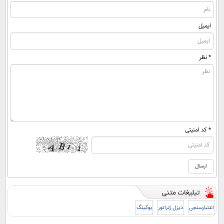
ایمیل
* نظر
* کد امنیتی
اعتبارسنجی
دیزل ژنراتور
بوکینگ