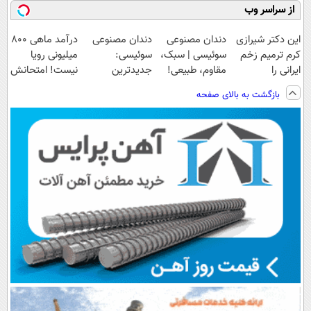
از سراسر وب
این دکتر شیرازی
دندان مصنوعی
دندان مصنوعی
درآمد ماهی 800
کرم ترمیم زخم
سوئیسی | سبک،
سوئیسی:
میلیونی رویا
ایرانی را
مقاوم، طبیعی!
جدیدترین
نیست! امتحانش
ساخت!!!
ویزیت
فناوری اروپا،
مجانیه😉
بازگشت به بالای صفحه
رایگان+پرداخت
سبک و مقاوم |
اقساطی😍
پرداخت قسطی