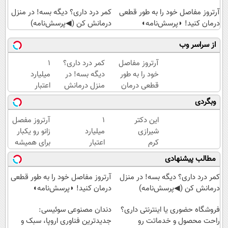
آرتروز مفاصل خود را به طور قطعی
کمر درد داری؟ دیگه بسه! در منزل
درمان کنید! ◗پرسش‌نامه◖
درمانش کن (◀پرسش‌نامه)
از سراسر وب
آرتروز مفاصل
کمر درد داری؟
۱
خود را به طور
دیگه بسه! در
میلیارد
قطعی درمان
منزل درمانش
اعتبار
کنید!
کن
خرید
وبگردی
◗پرسش‌نامه◖
(◀پرسش‌نامه)
طلا |
بدون
این دکتر
۱
آرتروز مفصل
ضامن
شیرازی
میلیارد
زانو رو یکبار
و چک
کرم
اعتبار
برای همیشه
ترمیم
خرید
درمان کن!
مطالب پیشنهادی
زخم
طلا |
◗پرسش‌نامه◖
ایرانی را
بدون
کمر درد داری؟ دیگه بسه! در منزل
آرتروز مفاصل خود را به طور قطعی
ساخت!!!
ضامن
درمانش کن (◀پرسش‌نامه)
درمان کنید! ◗پرسش‌نامه◖
و چک
فروشگاه حضوری یا اینترنتی داری؟
دندان مصنوعی سوئیسی:
راحت محصول و خدماتت رو
جدیدترین فناوری اروپا، سبک و