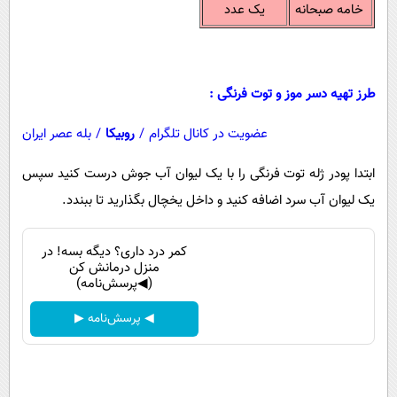
خامه صبحانه
يک عدد
طرز تهیه دسر موز و توت فرنگی :
عضویت در کانال تلگرام
/
روبیکا
/
بله عصر ایران
ابتدا پودر ژله توت فرنگی را با يک ليوان آب جوش درست كنيد سپس
يک ليوان آب سرد اضافه كنيد و داخل یخچال بگذاريد تا ببندد.
کمر درد داری؟ دیگه بسه! در
منزل درمانش کن
(◀پرسش‌نامه)
◀ پرسش‌نامه ▶