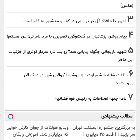
(عکس)
3
امروز با حافظ: گُل در بَر و مِی در کَف و معشوق به کام است
4
پیام روشن پزشکیان در گفت‌و‌گوی تصویری با مرد نامرئی: من هستم!
5
شهید لاریجانی چگونه ردیابی شد؟ روایت تازه سردار کوثری از جزئیات
این ماجرا
6
ساعت ۸:۱۵ ششم اوت ؛ هیروشیما / وقتی شهر در دیگ قیر
می‌جوشید
7
نامه جبهه اصلاحات به رئیس قوه قضائیه
مطالب پیشنهادی
به بزرگترین جشنواره ایمپلنت تهران
ویدیو هولناک از جوان کارتن خوابی
سر بزنید ! | فقط ۲۵ میلیون !
که میلیاردر شد. آموزش رایگان