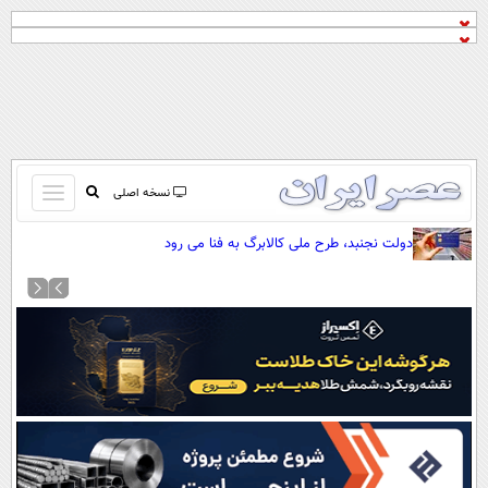
باز
نسخه اصلی
و
صفحه اول
دولت نجنبد، طرح ملی کالابرگ به فنا می رود
بسته
تماس با ما
کردن
آرشیو
منو
جستجو
نظرسنجی
آب و هوا
اوقات شرعی
پیوند ها
سواد زندگی