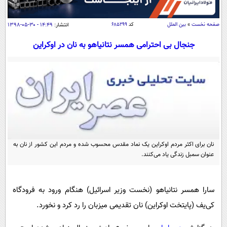
سیاسی
اقتصاد
صفحه نخست
»
بین الملل
کد
۶۸۵۲۹۹
انتشار:
۱۴:۴۹ - ۳۰-۰۵-۱۳۹۸
جامعه
اقتصادی
جنجال بی احترامی همسر نتانیاهو به نان در اوکراین
ورزشی
اجتماعی
خودرو
بین الملل
حوادث
فرهنگ و هنر
سیاست خارجی
سلامت
علم و دانش
یک برش دانایی
قرآن
فناوری و It
محیط زیست
گوناگون
علمی
نان برای اکثر مردم اوکراین یک نماد مقدس محسوب شده و مردم این کشور از نان به
سفر و تفریح
عنوان سمبل زندگی یاد می‌کنند.
فیلم
سرگرمی
اخبار کریپتو
عصر ایران 2
اقتصاد
باشگاه مغز
سارا همسر نتانیاهو (نخست وزیر اسرائیل) هنگام ورود به فرودگاه
آموزش زبان
خواندنی ها و دیدنی ها
ورزش
مجله تصویری سلاح
کی‌یف (پایتخت اوکراین) نان تقدیمی میزبان را رد کرد و نخورد.
داستان کوتاه
سیاست