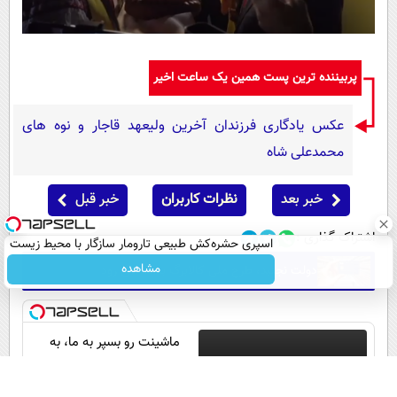
پربیننده ترین پست همین یک ساعت اخیر
عکس یادگاری فرزندان آخرین ولیعهد قاجار و نوه های
محمدعلی شاه
خبر بعد
نظرات کاربران
خبر قبل
اشتراک گذاری :
اسپری حشره‌کش طبیعی تارومار سازگار با محیط زیست
و با محافظت طبیعی
مشاهده
دولت نجنبد، طرح ملی کالابرگ به فنا می رود
ماشینت رو بسپر به ما، به
بهترین قیمت میفروشیم! امن
و بی درد سر