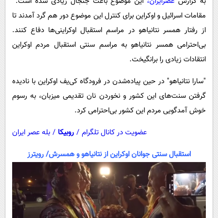
به گزارش
عصرایران،
این موضوع باعث جنجال زیادی شده است.
پیامک
سرگرمی
مقامات اسرائیل و اوکراین برای کنترل این موضوع دور هم گرد آمدند تا
روانشناسی
فناوری
از رفتار همسر نتانیاهو در مراسم استقبال اوکراینی‌ها دفاع کنند.
آشپزی
گوناگون
بی‌احترامی همسر نتانیاهو به مراسم سنتی استقبال مردم اوکراین
دانلود
انتقادات زیادی را برانگیخت.
حوادث
محیط زیست
"سارا نتانیاهو" در حین پیاده‌شدن در فرودگاه کی‌یف اوکراین با نادیده
سلامت
گرفتن سنت‌های این کشور و نخوردن نان تقدیمی میزبان، به رسوم
خوش آمدگویی مردم این کشور بی‌احترامی کرد.
فرهنگی
بین الملل
عضویت در کانال تلگرام
/
روبیکا
/
بله عصر ایران
اجتماعی
استقبال سنتی جوانان اوکراین از نتانیاهو و همسرش/ رویترز
حیات وحش
سیاست خارجی