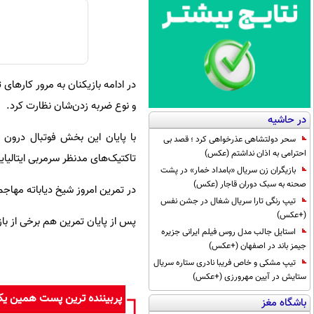
در ادامه بازیکنان به مرور کارهای
و نوع ضربه زدن‌شان نظارت کرد.
در حاشیه
با پایان این بخش فوتبال درون ت
سحر دولتشاهی عذرخواهی کرد ؛ قصد بی
احترامی به اذان نداشتم (عکس)
تاکتیک‌های مدنظر سرمربی ایتالیای
بازیگران زن سریال «بامداد خمار» در پشت
صحنه به سبک دوران قاجار (عکس)
در تمرین امروز شیخ دیاباته مها
تیپ رنگی تارا سریال شغال در جشن نفس
(+عکس)
پس از پایان تمرین هم برخی از باز
استایل جالب مدل روس فیلم ایرانی جزیره
جیمز باند در اصفهان (+عکس)
تیپ مشکی و خاص فریبا نادری ستاره سریال
ستایش در آیین مهرورزی (+عکس)
پربیننده ترین پست همین ی
باشگاه مغز