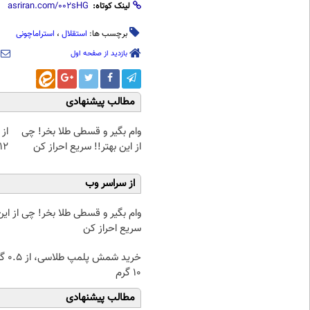
لینک کوتاه:
برچسب ها:
استقلال
،
استراماچونی
بازدید از صفحه اول
مطالب پیشنهادی
وام بگیر و قسطی طلا بخر! چی
از 
از این بهتر!! سریع احراز کن
12کیلو چربی میسوزونی
از سراسر وب
وام بگیر و قسطی طلا بخر! چی از این 
سریع احراز کن
خرید شمش پ
۱۰ گرم
مطالب پیشنهادی