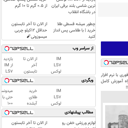
ترین شاسی بلند برقی ایران
از ۰.۵ گرم تا ۱۰ گرم
در باشگاه انقلاب
چطور میشه قسطی طلا
از الان تا آخر تابستون
خرید | با طلاسی پس انداز
حداقل 12کیلو چربی
کنید
میسوزونی🧨
از سراسر وب
IM
از الان تا
بازدید
LS7
آخر
از IM
لوکس
تابستون
LS7
ری با نرم افزار
ترین
حداقل
لوکس
وبگردی
همراه آموزش کامل
شاسی
12کیلو
ترین
!
بلند
چربی
شاسی
IM
خرید
میدونست
برقی
میسوزونی
بلند
LS7
طلای
حتی با
ایران
🧨
برقی
لوکس
آبشده
۱۰۰
ایران
ترین
حتی با
هزارتوما
مطالب پیشنهادی
در
شاسی
۱۰۰هزارتومان
هم
باشگاه
بلند
میتونی
لوازم ورزشی خفن رو
از الان تا آخر تابستون