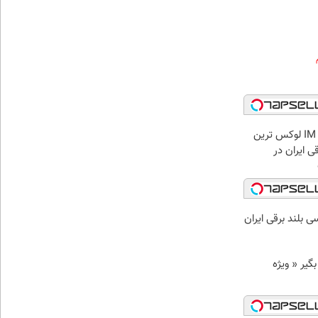
بازدید از IM LS7 لوکس ترین
ی ایران در
د وام بگیر « ویژه