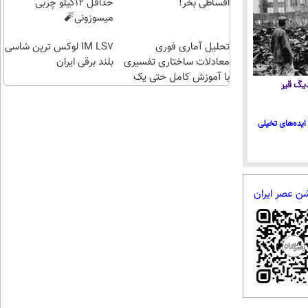
انقلاب
برقی
طلا آبش
اقساطی بخر!
حداقل 12کیلو چربی
ایران
بخری؟
میسوزونی🧨
تحلیل آماری فوری
IM LS7 لوکس ترین شاسی
معادلات ساختاری تفسیری
بلند برقی ایران
با آموزش کامل حتی یک
 دیگ قیر
روزه !!
ایده‌های تخیلی
شن عصر ایران