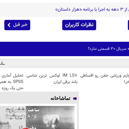
استان»
نظرات کاربران
خبر قبل
سمتی ندارد؟
وازم ورزشی خفن رو اقساطی
IM LS7 لوکس ترین شاسی
تحلیل آماری فو
ر!
بلند برقی ایران
SPSS به 
حتی یک روزه !
تماشاخانه