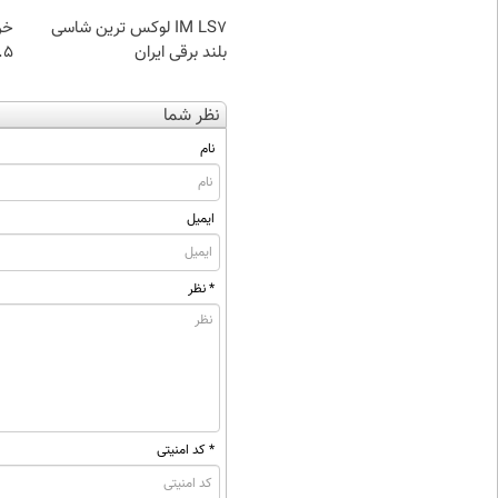
IM LS7 لوکس ترین شاسی
خر
بلند برقی ایران
۰.۵ گرم تا
نظر شما
نام
ایمیل
* نظر
* کد امنیتی