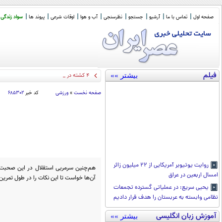
صفحه اول
تماس با ما
آرشیو
جستجو
نظرسنجی
آب و هوا
اوقات شرعی
پیوند ها
سواد زندگی
فیلم
بیشتر »»
۴ کشته در تصادف جاده اهواز
_
صفحه نخست
»
ورزشی
کد خبر
۶۸۵۳۰۲
روایت یوتیوبر آمریکایی از ۲۲ میلیون زائر
هم‌چنین سرمربی استقلال در این صحبت‌ها
امسال اربعین در عراق
آن‌ها خواست تا این نکات را در طول تمرین
یحیی سریع: در عملیاتی گسترده تجمعات
نظامی وابسته به عربستان را هدف قرار دادیم
آموزش زبان انگلیسی
بیشتر »»