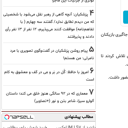
کوثری از جزئیات این ماجرا
4
پزشکیان‌: آنچه گاهی از رهبر نقل می‌شود با شخصیتی
که من دیدم تطابق ندارد/ گفتند سه چهارم ( با
تفاهم‌نامه) موافقت کنند می‌پذیرم، 12 نفر از 13 نفر رأی
جاگیری بازیکنان
دادند و پذیرفتند
5
پیام روشن پزشکیان در گفت‌و‌گوی تصویری با مرد
 تلاش کردند تا
نامرئی: من هستم!
.
6
امروز با حافظ: گُل در بَر و مِی در کَف و معشوق به کام
حضور داشت.
است
7
معماری که در 92 سالگی هنوز خلق می کند؛ داستان
آلوارو سیزا، شاعر بتن و نور (+تصاویر)
مطالب پیشنهادی
بازدید از IM LS7 لوکس
خرید شمش پلمپ طلاسی،