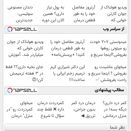
ویدیو هولناک از
آرتروز مفاصل
به پول نیاز
دندان مصنوعی
جوان کارتن
خود را به طور
داری؟ همین
سوئیسی:
خوابی که
قطعی درمان
الان این دوره
جدیدترین
میلیاردر شد.
کنید!
رایگان رو شرکت
فناوری اروپا،
از سراسر وب
آموزش رایگان
◗پرسش‌نامه◖
کن تا دیر نشده!
سبک و مقاوم |
پرداخت قسطی
میدونستی 207 خودت
آرتروز مفاصل خود را
ویدیو هولناک از جوان
رو میتونی روهوا
به طور قطعی درمان
کارتن خوابی که
بفروشی؟اینجا سریع و
کنید! ◗پرسش‌نامه◖
میلیاردر شد. آموزش
راحت بفروش
رایگان
میخوای ماشینت رو
این دکتر شیرازی کرم
جای بخیه داری؟؟ فقط
بفروشی ؟ اینجا سریع و
ترمیم زخم ایرانی را
در 3 هفته ترمیمش
راحت بفروشش ✅
ساخت!!!
کن!😍
مطالب پیشنهادی
کمر درد داری؟
درمان درد کمر
‌کمردردت درمان
میخوای
دیگه بسه! در
بدون جراحی،
داره ❌ فقط چند
کمردردت رو "در
منزل درمانش
تزریق ◀
سؤال تا شروع
منزل" درمان
کن
پرسش‌نامه رو پر
بهبودی فاصله‌
کنی؟ (◂فیلم +
نظر شما
(◀پرسش‌نامه)
کن ▶
داری!
◂پرسش‌نامه)