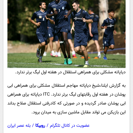
پیامک
سرگرمی
روانشناسی
فناوری
آشپزی
گوناگون
دانلود
حوادث
محیط زیست
سلامت
فرهنگی
دیاپاته مشکلی برای همراهی استقلال در هفته اول لیگ برتر ندارد.
بین الملل
به گزارش ایلنا،شیخ دیاپاته مهاجم استقلال مشکلی برای همراهی ابی
اجتماعی
پوشان در هفته اول رقابتهای لیگ برتر ندارد. ITC دیاپاته برای همراهی
حیات وحش
ابی پوشان صادر گردیده و در صورتی که کادرفنی استقلال صلاح بداند
این بازیکن می تواند مقابل ماشین سازی به میدان برود.
سیاست خارجی
عضویت در کانال تلگرام
/
روبیکا
/
بله عصر ایران