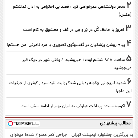
2
سحر دولتشاهی عذرخواهی کرد ؛ قصد بی احترامی به اذان نداشتم
(عکس)
3
امروز با حافظ: گُل در بَر و مِی در کَف و معشوق به کام است
4
پیام روشن پزشکیان در گفت‌و‌گوی تصویری با مرد نامرئی: من هستم!
5
ساعت ۸:۱۵ ششم اوت ؛ هیروشیما / وقتی شهر در دیگ قیر
می‌جوشید
6
شهید لاریجانی چگونه ردیابی شد؟ روایت تازه سردار کوثری از جزئیات
این ماجرا
7
اکونومیست: پرداخت عوارض به ایران بهتر از ادامه تنش است
مطالب پیشنهادی
به بزرگترین جشنواره ایمپلنت تهران
جراحی کمر ممنوع شده! میخوای