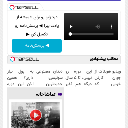
درد زانو رو برای همیشه از
یادت ببر! ◀ پرسش‌نامه رو
تکمیل کن ▶
◀ پرسش‌نامه
مطالب پیشنهادی
ویدیو هولناک از
این دوره رو
دندان مصنوعی
به پول نیاز
جوان کارتن
نبینی، تا 5 سال
سوئیسی:
داری؟ همین
خوابی که
دیگه هم فقیر
جدیدترین
الان این دوره
میلیاردر شد.
می‌مونی! همین
فناوری اروپا،
رایگان رو شرکت
تماشاخانه
آموزش رایگان
الان ثبت نام
سبک و مقاوم |
کن تا دیر
کن
پرداخت قسطی
نشده!