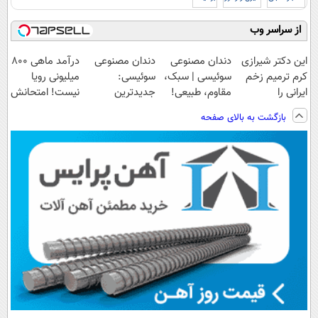
از سراسر وب
این دکتر شیرازی
دندان مصنوعی
دندان مصنوعی
درآمد ماهی 800
کرم ترمیم زخم
سوئیسی | سبک،
سوئیسی:
میلیونی رویا
ایرانی را
مقاوم، طبیعی!
جدیدترین
نیست! امتحانش
ساخت!!!
ویزیت
فناوری اروپا،
مجانیه😉
بازگشت به بالای صفحه
رایگان+پرداخت
سبک و مقاوم |
اقساطی😍
پرداخت قسطی