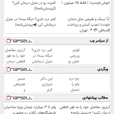
خوش اومدید! | فقط ۲۵ میلیون !
کمرت رو در منزل درمان کنی؟
((پرسش‌نامه))
🦷 سبک و طبیعی مثل دندان
کمر درد داری؟ دیگه بسه! در منزل
خودت! نصب آسان و پرداخت
درمانش کن (◀پرسش‌نامه)
اقساطی 💳 📍 تهران
از سراسر وب
لوازم
کمر درد داری؟
آرتروز مفاصل
ورزشی
دیگه بسه! در
خود را به طور
خفن رو
منزل درمانش
قطعی درمان
اقساطی
کن
کنید!
وبگردی
بخر!
(◀پرسش‌نامه)
◗پرسش‌نامه◖
چرا درد
این دکتر
مسیر
زانو را
شیرازی
همراهی
تحمل
کرم
و
می‌کنی؟
ترمیم
گزارش
مطالب پیشنهادی
خیلی
زخم
عملکرد
ساده
ایرانی را
گروه
آرتروز مفاصل خود را به طور قطعی
وام تا ۳ میلیارد تومان ویژه صاحبان
درمنزل
ساخت!!!
اسنپ
درمان کنید! ◗پرسش‌نامه◖
فروشگاه‌های آنلاین و حضوری