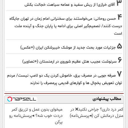
3
آقای خرازی! از ریش سفید و عمامه سیاهت خجالت بکش
4
حسن روحانی: می‌خواستند برای سخنرانی امام زمان در تهران جایگاه
درست کنند/ تصمیم‌گیر اصلی برای ادامه یا پایان جنگ و آینده ملت
است
5
جزئیات مورد بحث جدید از موشک خیبرشکن ایران (+عکس)
6
سرنوشت عجیب هتل عظیم شوروی در ارمنستان (+تصاویر)
7
صرفه جویی در مصرف برق، خاموش کردن یک دو لامپ نیست/ مردم
توان تعویض یخچال ها و کوارهای قدیمی پرمصرف را ندارند
مطالب پیشنهادی
کمر درد داری؟ جراحی نکنید❌ در
میخوای بدون عمل و تزریق کمر
منزل درمانش کن (◂پرسش‌نامه)
دردت خوب شه؟ ◂پرسش‌نامه رو
پرکن