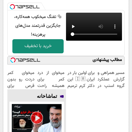
🔩 تفنگ میخکوب همه‌کاره،
جایگزین قدرتمند مدل‌های
پرهزینه!
خرید با تخفیف
مطالب پیشنهادی
مسیر همراهی و
برای اولین بار در
میخوای از درد
میخوای کمر
گزارش عملکرد
ایران🇮🇷 این
کمر برای
دردت رو بدون
گروه اسنپ در
دکتر کرم ترمیم
همیشه راحت
قرص برای
۱۴۰۴
کننده 23 روزه
شی؟ 👈
همیشه خوب
تماشاخانه
ساخت!
پرسش‌نامه رو
کنی؟
پر کن
(◂پرسش‌نامه
رو پر کن)