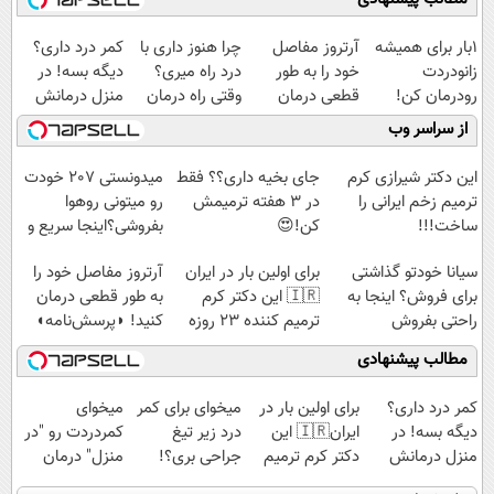
1بار برای همیشه
آرتروز مفاصل
چرا هنوز داری با
کمر درد داری؟
زانودردت
خود را به طور
درد راه میری؟
دیگه بسه! در
رودرمان کن!
قطعی درمان
وقتی راه درمان
منزل درمانش
(تکنولوژی آلمان)
کنید!
جلو پاته!
کن
از سراسر وب
◂پرسشنامه▸
◗پرسش‌نامه◖
(◀پرسش‌نامه)
این دکتر شیرازی کرم
جای بخیه داری؟؟ فقط
میدونستی 207 خودت
ترمیم زخم ایرانی را
در 3 هفته ترمیمش
رو میتونی روهوا
ساخت!!!
کن!😍
بفروشی؟اینجا سریع و
راحت بفروش
سیانا خودتو گذاشتی
برای اولین بار در ایران
آرتروز مفاصل خود را
برای فروش؟ اینجا به
🇮🇷 این دکتر کرم
به طور قطعی درمان
راحتی بفروش
ترمیم کننده 23 روزه
کنید! ◗پرسش‌نامه◖
ساخت!
مطالب پیشنهادی
کمر درد داری؟
برای اولین بار در
میخوای برای کمر
میخوای
دیگه بسه! در
ایران🇮🇷 این
درد زیر تیغ
کمردردت رو "در
منزل درمانش
دکتر کرم ترمیم
جراحی بری؟!
منزل" درمان
کن
کننده 23 روزه
◗پرسش‌نامه رو
کنی؟ (◂فیلم +