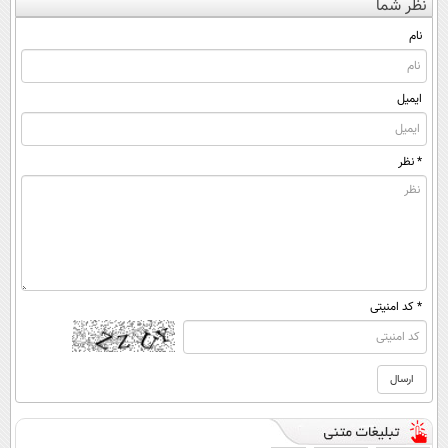
نظر شما
(◀پرسش‌نامه)
ساخت!
پر کن◖
◂پرسش‌نامه)
نام
ایمیل
* نظر
* کد امنیتی