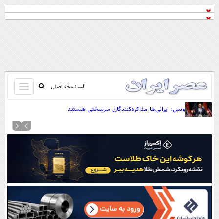
باز
نسخه اصلی
و
صفحه اول
ونس: ایرانی‌ها مذاکره‌کنندگان سرسختی هستند
بسته
تماس با ما
کردن
آرشیو
منو
جستجو
نظرسنجی
آب و هوا
اوقات شرعی
پیوند ها
سواد زندگی