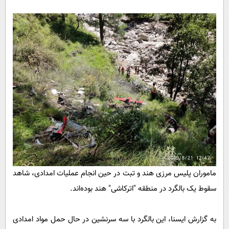
پیامک
سرگرمی
روانشناسی
فناوری
آشپزی
گوناگون
دانلود
حوادث
محیط زیست
سلامت
فرهنگی
بین الملل
اجتماعی
ماموران پلیس مرزی هند و تبت در حین انجام عملیات امدادی، شاهد
حیات وحش
سقوط یک بالگرد در منطقه "اترکاشی" هند بوده‌اند.
سیاست خارجی
به گزارش ایسنا، این بالگرد با سه سرنشین در حال حمل مواد امدادی