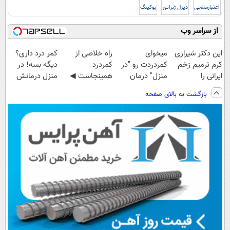
اعتبارسنجی
دیزل ژنراتور
بوکینگ
از سراسر وب
این دکتر شیرازی
میخوای
‌راه خلاصی از
کمر درد داری؟
کرم ترمیم زخم
کمردردت رو "در
کمردرد
دیگه بسه! در
ایرانی را
منزل" درمان
همینجاست ◀
منزل درمانش
ساخت!!!
کنی؟ (◂فیلم +
فقط کافیه فرم
کن
بازگشت به بالای صفحه
◂پرسش‌نامه)
رو پر کنی!
(◀پرسش‌نامه)