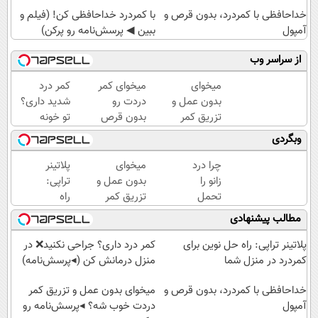
خداحافظی با کمردرد، بدون قرص و
با کمردرد خداحافظی کن! (فیلم و
آمپول
ببین ◀ پرسش‌نامه رو پرکن)
از سراسر وب
میخوای
میخوای کمر
کمر درد
بدون عمل و
دردت رو
شدید داری؟
تزریق کمر
بدون قرص
تو خونه
دردت خوب
برای همیشه
درمانش کن
وبگردی
شه؟
خوب کنی؟
(◂پرسش‌نامه
◂پرسش‌نامه
(◂پرسش‌نامه
رو پرکن)
چرا درد
میخوای
پلاتینر
رو پرکن
رو پر کن)
زانو را
بدون عمل و
تراپی:
تحمل
تزریق کمر
راه
می‌کنی؟
دردت خوب
حل
مطالب پیشنهادی
خیلی
شه؟
نوین
ساده
◂پرسش‌نامه
برای
پلاتینر تراپی: راه حل نوین برای
کمر درد داری؟ جراحی نکنید❌ در
درمنزل
رو پرکن
کمردرد
کمردرد در منزل شما
منزل درمانش کن (◂پرسش‌نامه)
درمانش
در
کن
خداحافظی با کمردرد، بدون قرص و
منزل
میخوای بدون عمل و تزریق کمر
آمپول
شما
دردت خوب شه؟ ◂پرسش‌نامه رو