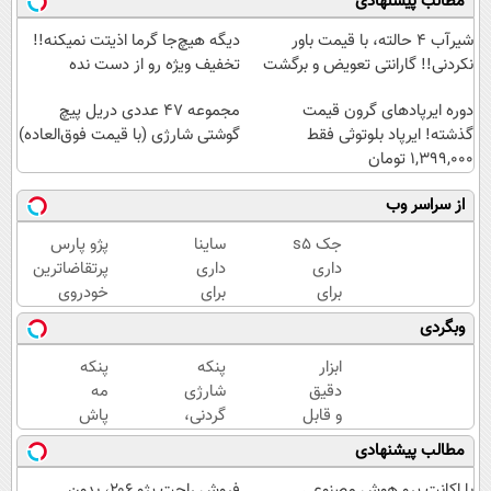
مطالب پیشنهادی
شیر‌آب ۴ حالته، با قیمت باور
دیگه هیچ‌جا گرما اذیتت نمیکنه!!
نکردنی!! گارانتی تعویض و برگشت
تخفیف ویژه رو از دست نده
دوره ایرپاد‌های گرون قیمت
مجموعه 47 عددی دریل پیچ
گذشته! ایرپاد بلوتوثی فقط
گوشتی شارژی‌ (با قیمت فوق‌العاده)
1,399,000 تومان
از سراسر وب
جک s5
ساینا
پژو پارس
داری
داری
پرتقاضاترین
برای
برای
خودروی
فروش؟
فروش؟
ایران | برای
وبگردی
با
با
فروشش
کارنامه
کارنامه
فرصت رو از
ابزار
پنکه
پنکه
به
به
دست نده!
دقیق
شارژی
مه
بهترین
بهترین
و قابل
گردنی،
پاش
قیمت
قیمت
اعتماد
با
دو
مطالب پیشنهادی
بفروش!
بفروش!
برای
قیمت
طبقه
اندازه
باور
شارژی
با اکانت پرو هوش مصنوعی
فروش راحت پژو ۲۰6، بدون