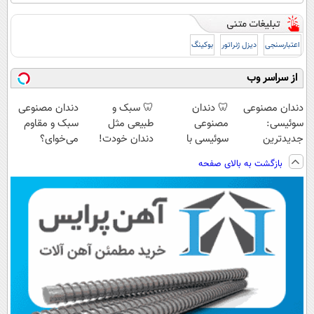
اعتبارسنجی
دیزل ژنراتور
بوکینگ
از سراسر وب
دندان مصنوعی
🦷 دندان
🦷 سبک و
دندان مصنوعی
سوئیسی:
مصنوعی
طبیعی مثل
سبک و مقاوم
جدیدترین
سوئیسی با
دندان خودت!
می‌خوای؟
فناوری اروپا،
تکنولوژی
نصب آسان و
پرداخت اقساطی
بازگشت به بالای صفحه
سبک و مقاوم |
دیجیتال |
پرداخت اقساطی
هم داریم!😍 |
پرداخت قسطی
پرداخت در 4
💳 📍 تهران
📍تهران
قسط |📍 تهران