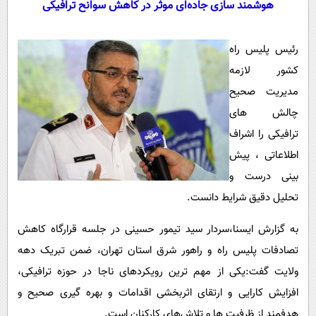
هوشمند سازی جاده‌ای موثر در کاهش سوانح ترافیکی
سیاسی
اقتصاد
رئیس پلیس راه
جامعه
اقتصادی
کشور لازمه
ورزشی
اجتماعی
خودرو
مدیریت صحیح
بین الملل
حوادث
چالش های
فرهنگ و هنر
سیاست خارجی
سلامت
ترافیکی را اشراف
علم و دانش
اطلاعاتی ، پیش
یک برش دانایی
قرآن
فناوری و It
بینی درست و
محیط زیست
تحلیل دقیق شرایط دانست.
گوناگون
علمی
سفر و تفریح
فیلم
سرگرمی
اخبار کریپتو
به گزارش ایسنا،سردار سید تیمور حسینی در جلسه قرارگاه کاهش
عصر ایران 2
اقتصاد
باشگاه مغز
تصادفات پلیس راه و راهور شرق استان تهران، ضمن تبریک دهه
آموزش زبان
خواندنی ها و دیدنی ها
ولایت گفت:یکی از مهم ترین رویکردهای ناجا در حوزه ترافیکی،
ورزش
مجله تصویری سلاح
افزایش کارایی و ارتقای اثربخشی اقدامات و بهره گیری صحیح و
داستان کوتاه
سیاست
هدفمند از ظرفیت ها و تلاش‌های کارکنان است.