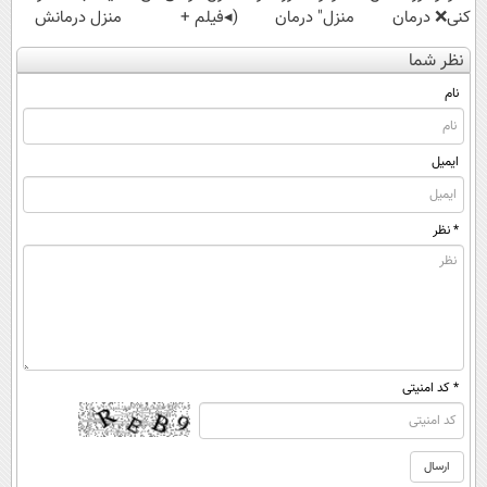
کنی❌ درمان
منزل" درمان
(◂فیلم +
منزل درمانش
بدون جراحی و
کنی؟ (◂فیلم +
پرسش‌نامه)
کن
نظر شما
قرص
◂پرسش‌نامه)
(◀پرسش‌نامه)
(پرسشنامه)
نام
ایمیل
* نظر
* کد امنیتی