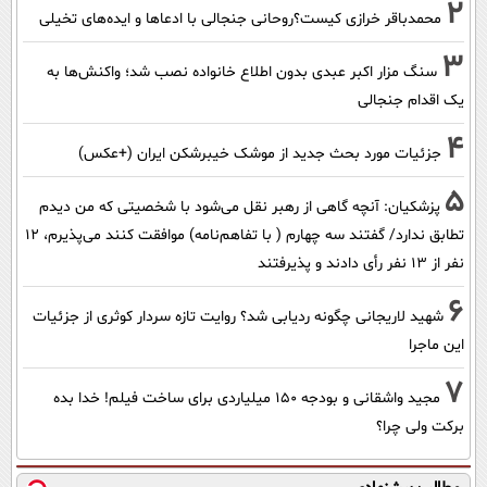
2
محمدباقر خرازی کیست؟روحانی جنجالی با ادعاها و ایده‌های تخیلی
3
سنگ مزار اکبر عبدی بدون اطلاع خانواده نصب شد؛ واکنش‌ها به
یک اقدام جنجالی
4
جزئیات مورد بحث جدید از موشک خیبرشکن ایران (+عکس)
5
پزشکیان‌: آنچه گاهی از رهبر نقل می‌شود با شخصیتی که من دیدم
تطابق ندارد/ گفتند سه چهارم ( با تفاهم‌نامه) موافقت کنند می‌پذیرم، 12
نفر از 13 نفر رأی دادند و پذیرفتند
6
شهید لاریجانی چگونه ردیابی شد؟ روایت تازه سردار کوثری از جزئیات
این ماجرا
7
مجید واشقانی و بودجه 150 میلیاردی برای ساخت فیلم! خدا بده
برکت ولی چرا؟