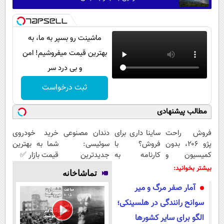
ماشینت رو بسپر به ما، به
بهترین قیمت میفروشیم! امن
و بی درد سر
ثبت درخواست
مطالب پیشنهادی
فروش راحت
ساینا داری برای
دندان مصنوعی
خرید خودروی
پژو ۲۰6، بدون
فروش؟ با
سوئیسی:
شما به بهترین
کمیسیون و
کارنامه به
جدیدترین
قیمت بازار ✅
دردسر
بهترین قیمت
فناوری اروپا،
بیشتر بخوانید:
تماشاخانه
بفروش!
سبک و مقاوم |
آمار صفر مرگ و میر
پرداخت قسطی
سوانح رانندگی در هلسینکی؛
الگو برای سایر کشورها