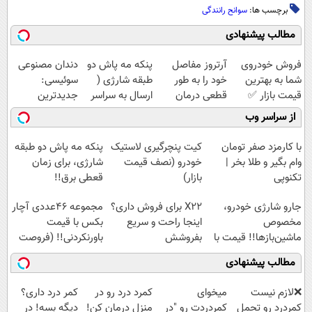
برچسب ها:
سوانح رانندگی
مطالب پیشنهادی
فروش خودروی
آرتروز مفاصل
پنکه مه پاش دو
دندان مصنوعی
شما به بهترین
خود را به طور
طبقه شارژی (
سوئیسی:
قیمت بازار ✅
قطعی درمان
ارسال به سراسر
جدیدترین
کنید!
کشور)
فناوری اروپا،
از سراسر وب
◗پرسش‌نامه◖
سبک و مقاوم |
پرداخت قسطی
با کارمزد صفر تومان
کیت پنچرگیری لاستیک
پنکه مه پاش دو طبقه
وام بگیر و طلا بخر |
خودرو (نصف قیمت
شارژی، برای زمان
تکنوپی
بازار)
قعطی برق!!
جارو شارژی خودرو،
X22 برای فروش داری؟
مجموعه ۴۶عددی آچار
مخصوص
اینجا راحت و سریع
بکس با قیمت
ماشین‌باز‌ها!! قیمت با
بفروشش
باورنکردنی!! (فروصت
تخفیف: فقط
محدود)
مطالب پیشنهادی
1,499,000
❌لازم نیست
میخوای
کمرد درد رو در
کمر درد داری؟
کمردرد رو تحمل
کمردردت رو "در
منزل درمان کن!
دیگه بسه! در