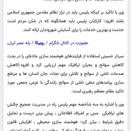
پیامک
سرگرمی
وی با تاکید بر اینکه پلیس باید در تراز نظام مقدس جمهوری اسلامی
روانشناسی
فناوری
باشد افزود: کارکنان پلیس باید همانگونه که در شان مردم است
آشپزی
گوناگون
خدمت و بهترین خدمات را برای آسایش شهروندان ارائه کنند.
دانلود
حوادث
عضویت در کانال تلگرام
/
روبیکا
/
بله عصر ایران
محیط زیست
سردار حسینی استفاده از فرایندهای هوشمند سازی جاده‌ای را در بحث
سلامت
کاهش سوانح و بحران ترافیک مهم ارزیابی کرد و افزود:کاهش
فرهنگی
صدمات ناشی از سوانح و تلاش برای نجات جان انسان ها و مرتفع
بین الملل
سازی پیامدهای منفی ناشی از سوانح رانندگی با عزمی جمعی مورد
اجتماعی
تاکید مقام معظم رهبری است.
حیات وحش
وی با اشاره به سه شاخصه مهم پلیس راه در مدیریت صحیح چالش
سیاست خارجی
های ترافیکی مبنی بر اشراف اطلاعاتی ، پیش بینی درست و تحلیل
دقیق شرایط ، بیان کرد: هوشمند سازی محیطی ، افزایش قانون
مداری و نهادینه شدن فرهنگ ترافیکی مطلوب در کلیه آحاد اجتماعی