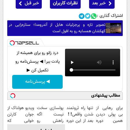
خبر بعد
نظرات کاربران
خبر قبل
اشتراک گذاری :
تصویر تازه و پرجزئیات هابل از آندرومدا؛ ستاره‌زایی در
کهکشان همسایه رو به افول است
درد زانو رو برای همیشه از
یادت ببر! ◀ پرسش‌نامه رو
تکمیل کن ▶
◀ پرسش‌نامه
مطالب پیشنهادی
برای رهایی از
تنها راه ثروتمند
پولسازی سخت
ویدیو هولناک از
بی پولی دیدن
شدن واقعی❗❗
نیست اگه
جوان کارتن
همین دوره
بعد از این دوره
راهش رو
خوابی که
رایگان کافیه!
تو خواب هم
بدونی! " دوره
میلیاردر شد.