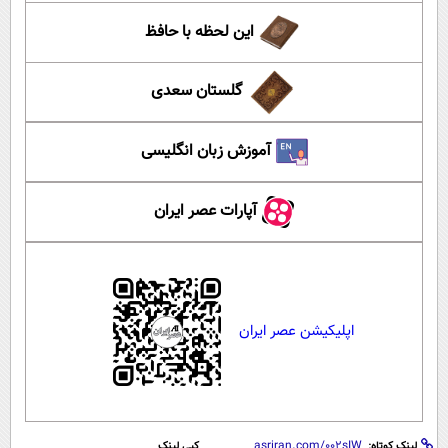
این لحظه با حافظ
گلستان سعدی
آموزش زبان انگلیسی
آپارات عصر ایران
اپلیکیشن عصر ایران
لینک کوتاه:
کپی لینک