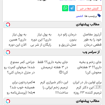
‌گزارش خطا در خبر
برچسب ها:
کشمیر
مطالب پیشنهادی
آرتروز مفاصل
درمان زانو درد
به پول نیاز
به پول نیاز
خود را به طور
بدون
داری؟ این دوره
داری؟ همین
قطعی درمان
عمل،تزریق و
رایگان از شر بی
الان این دوره
کنید!
دارو
پولی خلاصت
رایگان رو شرکت
از سراسر وب
◗پرسش‌نامه◖
(◂پرسش‌نامه)
میکنه
کن تا دیر نشده!
جای زخم و بخیه
جای بخیه داری؟؟ فقط
جراحی کمر ممنوع
داری؟؟ 3 هفته‌ای
در 3 هفته ترمیمش
شده! میخوای کمرت رو
محوش کن!
کن!😍
در منزل درمان کنی؟
((پرسش‌نامه))
برای اولین بار در ایران
این دکتر شیرازی کرم
◂کمردردتون برای
🇮🇷 این دکتر کرم
ترمیم زخم ایرانی را
همیشه خوب شد؟
ترمیم کننده 23 روزه
ساخت!!!
◂بله! (پرسش‌نامه رو
ساخت!
پر کن)
مطالب پیشنهادی