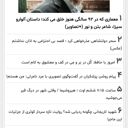
1
معماری که در 92 سالگی هنوز خلق می کند؛ داستان آلوارو
سیزا، شاعر بتن و نور (+تصاویر)
2
سحر دولتشاهی عذرخواهی کرد ؛ قصد بی احترامی به اذان نداشتم
(عکس)
3
امروز با حافظ: گُل در بَر و مِی در کَف و معشوق به کام است
4
پیام روشن پزشکیان در گفت‌و‌گوی تصویری با مرد نامرئی: من هستم!
5
ساعت ۸:۱۵ ششم اوت ؛ هیروشیما / وقتی شهر در دیگ قیر
می‌جوشید
6
شهید لاریجانی چگونه ردیابی شد؟ روایت تازه سردار کوثری از جزئیات
این ماجرا