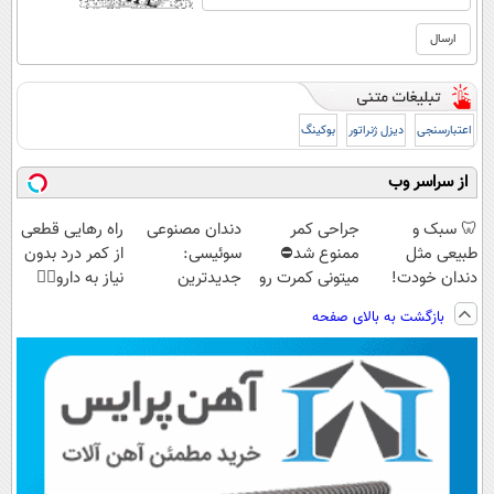
اعتبارسنجی
دیزل ژنراتور
بوکینگ
از سراسر وب
🦷 سبک و
جراحی کمر
دندان مصنوعی
راه رهایی قطعی
طبیعی مثل
ممنوع شد⛔
سوئیسی:
از کمر درد بدون
دندان خودت!
میتونی کمرت رو
جدیدترین
نیاز به دارو👈🏻
نصب آسان و
در منزل درمان
فناوری اروپا،
(پرسش‌نامه)
بازگشت به بالای صفحه
پرداخت اقساطی
کنی! 👈🏻
سبک و مقاوم |
💳 📍 تهران
پرسش‌نامه
پرداخت قسطی