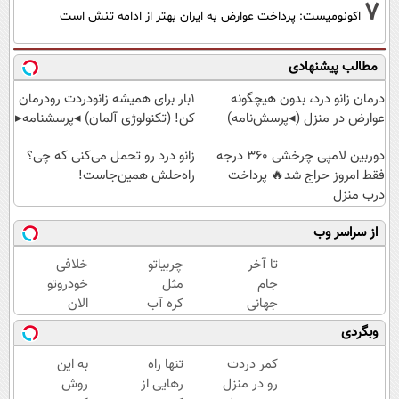
7
اکونومیست: پرداخت عوارض به ایران بهتر از ادامه تنش است
مطالب پیشنهادی
درمان زانو درد، بدون هیچگونه
1بار برای همیشه زانودردت رودرمان
عوارض در منزل (◂پرسش‌نامه)
کن! (تکنولوژی آلمان) ◂پرسشنامه▸
دوربین لامپی چرخشی 360 درجه
زانو درد رو تحمل می‌کنی که چی؟
فقط امروز حراج شد🔥 پرداخت
راه‌حلش همین‌جاست!
درب منزل
از سراسر وب
تا آخر
چربیاتو
خلافی
جام
مثل
خودروتو
جهانی
کره آب
الان
با پودر
کن🔥
ببین، با
وبگردی
جلبک7
تخفیف
پلاک و
کیلو
رو از
کد
کمر دردت
تنها راه
به این
لاغر
دست
ملی،
رو در منزل
رهایی از
روش