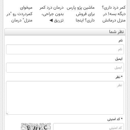
کمر درد داری؟
ماشین پژو پارس
درمان درد کمر
میخوای
دیگه بسه! در
برای فروش
بدون جراحی،
کمردردت رو "در
منزل درمانش
داری؟ اینجا
تزریق ◀
منزل" درمان
کن
سریع بفروشش
پرسش‌نامه رو پر
کنی؟ (◂فیلم +
نظر شما
(◀پرسش‌نامه)
کن ▶
◂پرسش‌نامه)
نام
ایمیل
* نظر
* کد امنیتی