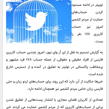
پیامک
سرگرمی
توییتر در ادامه مسدود
روانشناسی
فناوری
کردن حساب‌های
حمایت از مردم کشمیر
آشپزی
گوناگون
امروز نیز حساب
دانلود
حوادث
کاربری ۱۷۸ نفر را
محیط زیست
بست.
سلامت
به گزارش تسنیم به نقل از ای آر وای نیوز، امروز چندین حساب کاربری
فرهنگی
فارسی از افراد حقیقی و حقوقی، از جمله حساب 178 فرد مشهور و
بین الملل
پرمخاطب پاکستانی در توئیتر ⁧به تعلیق در آمده و از دسترس خارج
شده است.
اجتماعی
خبر‌ها حکایت از آن دارد که این روند برای حساب‌های اردو زبان و حتی
حیات وحش
فارسی زبان حامی مردم کشمیر نیز همچنان ادامه دارد.
سیاست خارجی
تعدادی از کاربران فضای مجازی با انتشار پست‌هایی از تعلیق شدن
برخی از حساب‌های کاربری که از مردم کشمیر حمایت می کردند خبر