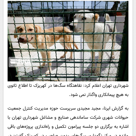
پیامک
سرگرمی
روانشناسی
فناوری
آشپزی
گوناگون
دانلود
حوادث
محیط زیست
سلامت
فرهنگی
بین الملل
شهرداری تهران اعلام کرد: نقاهتگاه سگ‌ها در کهریزک تا اطلاع ثانوی
اجتماعی
به هیچ پیمانکاری واگذار نمی شود.
حیات وحش
به گزارش ایرنا، مجید مجیدی سرپرست حوزه‌ مدیریت کنترل جمعیت
سیاست خارجی
حیوانات شهری شرکت ساماندهی صنایع و مشاغل شهرداری تهران با
اشاره به برگزاری دو جلسه پیرامون تکمیل و راه‌اندازی پروژه‌های باقی
مانده در مرکز نگهداری سگ‌های بدون صاحب در کهریزک گفت: در