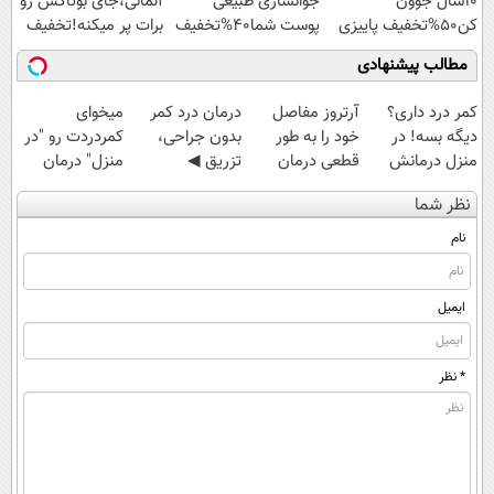
10سال جوون
جوانسازی طبیعی
آلمانی،جای بوتاکس رو
کن50%تخفیف پاییزی
پوست شما40%تخفیف
برات پر میکنه!تخفیف
تا امشب
مطالب پیشنهادی
کمر درد داری؟
آرتروز مفاصل
درمان درد کمر
میخوای
دیگه بسه! در
خود را به طور
بدون جراحی،
کمردردت رو "در
منزل درمانش
قطعی درمان
تزریق ◀
منزل" درمان
کن
کنید!
پرسش‌نامه رو پر
کنی؟ (◂فیلم +
نظر شما
(◀پرسش‌نامه)
◗پرسش‌نامه◖
کن ▶
◂پرسش‌نامه)
نام
ایمیل
* نظر