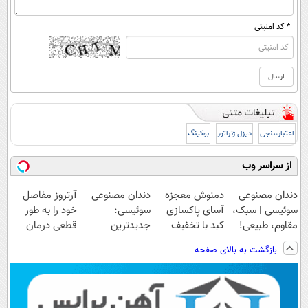
* کد امنیتی
اعتبارسنجی
دیزل ژنراتور
بوکینگ
از سراسر وب
دندان مصنوعی
دمنوش معجزه
دندان مصنوعی
آرتروز مفاصل
سوئیسی | سبک،
آسای پاکسازی
سوئیسی:
خود را به طور
مقاوم، طبیعی!
کبد با تخفیف
جدیدترین
قطعی درمان
ویزیت
ویژه
فناوری اروپا،
کنید!
بازگشت به بالای صفحه
رایگان+پرداخت
سبک و مقاوم |
◗پرسش‌نامه◖
اقساطی😍
پرداخت قسطی