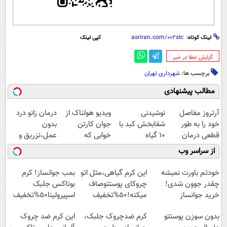
لینک کوتاه:
کپی لینک
‌گزارش خطا در خبر
برچسب ها:
شهرداری تهران
مطالب پیشنهادی
آرتروز مفاصل
نوشیدنی
ویدیو هولناک از
درمان زانو درد
خود را به طور
شفابخش کبد با
جوان کارتن
بدون
قطعی درمان
10 گیاه
خوابی که
عمل،تزریق و
کنید!
موثر(تخفیف تا
میلیاردر شد.
دارو
از سراسر وب
◗پرسش‌نامه◖
امشب)
آموزش رایگان
(◂پرسش‌نامه)
خودتم باورت نمیشه
این کرم گیاهی،مثل اتو
بمب جوانساز! کرم
چقدر جوون شدی!
چروکای پوستتوصاف
بوتاکس جلبک
خرید جوانساز
میکنه!50%تخفیف
اسپیرولینا50%تخفیف
اسپیرولینا با تخفیف
بدون سوزن پوستتو
کرم ضدچروک جلبک،
این کرم ضد چروک
ویژه