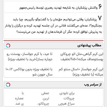
6
واکنش پزشکیان به شایعه تهدید رهبری توسط رئیس‌جمهور
7
پزشکیان: وقتی می‌توانیم حق‌مان را با گفت‌وگو بگیریم، چرا باید
بجنگیم؟/ عده‌ای می‌گفتند فلانی در آن جلسه تهدید کرده و دیگران را وادار
به پذیرش توافق کرده؛ مگر آن فرماندهان از تهدید من می‌ترسند؟
مطالب پیشنهادی
این کرم گیاهی،مثل اتو چروکای
تا عید، با کرم جوانساز، پوستت رو
پوستتوصاف میکنه!50%تخفیف
دوباره بساز(خرید با تخفیف ویژه)
این کرم جوانساز 10سال سنتو کم
با تخفیف ویژه بدون بوتاکس ۱۰،۱۲
میکنه (با تخفیف ویژه)
سال جوون شو
از سراسر وب
برای نابودی
عمقی
با
چروکات
ترین
عصاره
سراغ هیچی
چروکاتو،
ی ضد