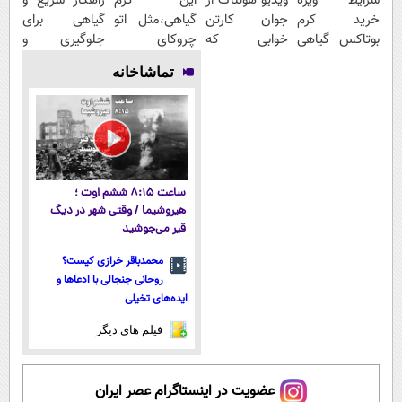
شرایط ویژه
ویدیو هولناک از
این کرم
راهکار سریع و
خرید کرم
جوان کارتن
گیاهی،مثل اتو
گیاهی برای
بوتاکس گیاهی
خوابی که
چروکای
جلوگیری و
تا پایان امشب!
میلیاردر شد.
پوستتوصاف
درمان پیری
تماشاخانه
آموزش رایگان
میکنه!50%تخفیف
پوست
ساعت ۸:۱۵ ششم اوت ؛
هیروشیما / وقتی شهر در دیگ
قیر می‌جوشید
محمدباقر خرازی کیست؟
روحانی جنجالی با ادعاها و
ایده‌های تخیلی
فیلم های دیگر
عضویت در اینستاگرام عصر ایران