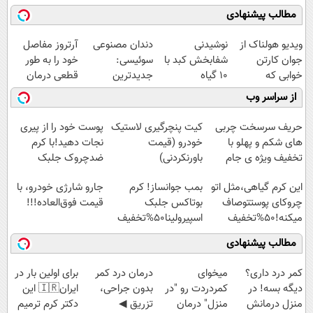
مطالب پیشنهادی
ویدیو هولناک از
نوشیدنی
دندان مصنوعی
آرتروز مفاصل
جوان کارتن
شفابخش کبد با
سوئیسی:
خود را به طور
خوابی که
10 گیاه
جدیدترین
قطعی درمان
میلیاردر شد.
موثر(تخفیف تا
فناوری اروپا،
کنید!
از سراسر وب
آموزش رایگان
امشب)
سبک و مقاوم |
◗پرسش‌نامه◖
پرداخت قسطی
حریف سرسخت چربی
کیت پنچرگیری لاستیک
پوست خود را از پیری
های شکم و پهلو با
خودرو (قیمت
نجات دهید!با کرم
تخفیف ویژه ی جام
باورنکردنی)
ضدچروک جلبک
جهانی
این کرم گیاهی،مثل اتو
بمب جوانساز! کرم
جارو شارژی خودرو، با
چروکای پوستتوصاف
بوتاکس جلبک
قیمت فوق‌العاده!!!
میکنه!50%تخفیف
اسپیرولینا50%تخفیف
مطالب پیشنهادی
کمر درد داری؟
میخوای
درمان درد کمر
برای اولین بار در
دیگه بسه! در
کمردردت رو "در
بدون جراحی،
ایران🇮🇷 این
منزل درمانش
منزل" درمان
تزریق ◀
دکتر کرم ترمیم