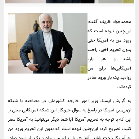
پیامک
سرگرمی
روانشناسی
فناوری
محمدجواد ظریف گفت:
آشپزی
گوناگون
این‌چنین نبوده است که
دانلود
حوادث
ورود من به آمریکا حتی
محیط زیست
بدون تحریم اخیر، راحت
باشد و هر بار،
سلامت
آمریکایی‌ها برای من
فرهنگی
روادید یک بار ورود صادر
بین الملل
کرده‌اند.
اجتماعی
به گزارش ایسنا، وزیر امور خارجه کشورمان در مصاحبه با شبکه
حیات وحش
ان‌بی‌سی آمریکا در پاسخ به سوال خبرنگار این شبکه آمریکایی مبنی بر
سیاست خارجی
این که با توجه به تحریم آمریکا آیا شما دیگر می‌توانید به آمریکا سفر
کنید، تصریح کرد: این‌چنین نبوده است که بدون این تحریم ورود من
به آمریکا راحت باشد. آنها هر بار برای من روادید یک بار ورود صادر