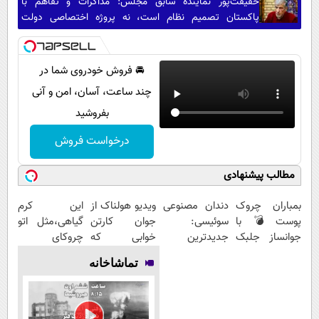
حقیقت‌پور نماینده سابق مجلس: مذاکرات و تفاهم با
پاکستان تصمیم نظام است، نه پروژه اختصاصی دولت
پزشکیان/ برخی جریان‌ها هرجا منافعشان اقتضا کند از رهبری
عبور می‌کنند
🚘 فروش خودروی شما در
چند ساعت، آسان، امن و آنی
بفروشید
درخواست فروش
مطالب پیشنهادی
بمباران چروک
دندان مصنوعی
ویدیو هولناک از
این کرم
پوست💣با
سوئیسی:
جوان کارتن
گیاهی،مثل اتو
جوانساز جلبک
جدیدترین
خوابی که
چروکای
(تخفیف
فناوری اروپا،
میلیاردر شد.
پوستتوصاف
تماشاخانه
تاامشب)
سبک و مقاوم |
آموزش رایگان
میکنه!50%تخفیف
پرداخت قسطی