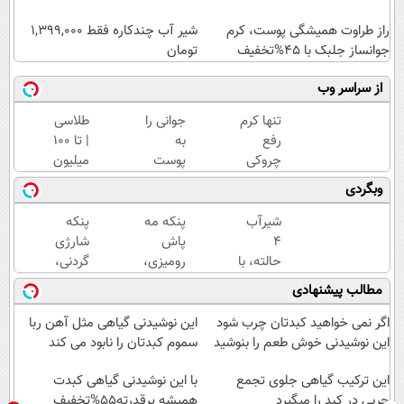
راز طراوت همیشگی پوست، کرم
شیر آب چندکاره فقط 1,399,000
جوانساز جلبک با 45%تخفیف
تومان
از سراسر وب
تنها کرم
جوانی را
طلاسی
رفع
به
| تا 100
چروکی
پوست
میلیون
که
خود
وام
وبگردی
مجوز
هدیه
آنی
رسمی
دهید...
خرید
شیر‌آب
پنکه مه
پنکه
وزارت
طلا💰
۴
پاش
شارژی
بهداشت
ثبت
حالته، با
رومیزی،
گردنی،
دارد
نام
قیمت
مخصوص
با
مطالب پیشنهادی
کن!
باور
گرمایی‌ها!!
قیمت
نکردنی!!
باور
اگر نمی خواهید کبدتان چرب شود
این نوشیدنی گیاهی مثل آهن ربا
گارانتی
نکردنی!
این نوشیدنی خوش طعم را بنوشید
سموم کبدتان را نابود می کند
تعویض
(فرصت
و
این ترکیب گیاهی جلوی تجمع
با این نوشیدنی گیاهی کبدت
محدود)
چربی در کبد را میگیرد
برگشت
همیشه پرقدرته55%تخفیف