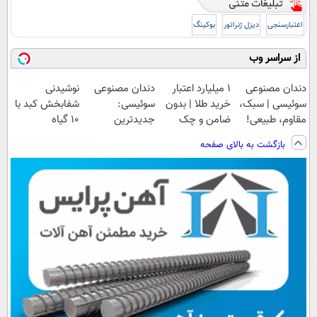
اعتبارسنجی
دیزل ژنراتور
بوکینگ
از سراسر وب
دندان مصنوعی
۱ میلیارد اعتبار
دندان مصنوعی
نوشیدنی
سوئیسی | سبک،
خرید طلا | بدون
سوئیسی:
شفابخش کبد با
مقاوم، طبیعی!
ضامن و چک
جدیدترین
10 گیاه
ویزیت
فناوری اروپا،
موثر(تخفیف تا
بازگشت به بالای صفحه
رایگان+پرداخت
سبک و مقاوم |
امشب)
اقساطی😍
پرداخت قسطی