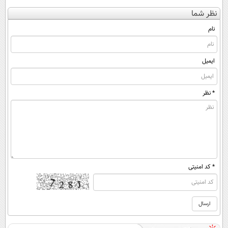
کن
کنی؟ (◂فیلم +
پرسش‌نامه رو پر
کننده 23 روزه
نظر شما
(◀پرسش‌نامه)
◂پرسش‌نامه)
کن ▶
ساخت!
نام
ایمیل
* نظر
* کد امنیتی