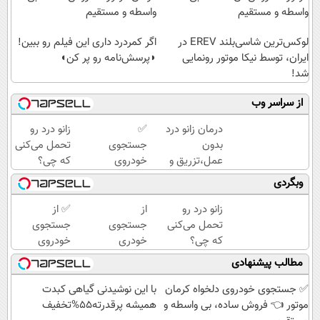
واسطه و مستقیم
واسطه و مستقیم
لوکس‌ترین شاسی‌بلند EREV در
اگر کمردرد داری این فیلم رو ببین!
ایران، توسط نیکا موتور رونمایی
◗پرسش‌نامه رو پر کن◖
شد!
از سراسر وب
درمان زانو درد
✅
زانو درد رو
بدون
جستجوی
تحمل می‌کنی
عمل،تزریق و
خودروی
که چی؟
دارو
دلخواه
راه‌حلش
وبگردی
(◂پرسش‌نامه)
کرمان
همین‌جاست!
موتور 👈
زانو درد رو
از
✅ از
فروش
تحمل می‌کنی
جستجوی
جستجوی
ساده، بی
که چی؟
خودری
خودروی
واسطه و
راه‌حلش
دلخواه
دلخواه
مطالب پیشنهادی
مستقیم
همین‌جاست!
کرمان
کرمان
موتور تا
موتور تا
✅ جستجوی خودروی دلخواه کرمان
با این نوشیدنی گیاهی کبدت
فروش
فروش
موتور 👈 فروش ساده، بی واسطه و
همیشه پرقدرته55%تخفیف
آن،
ساده، بی