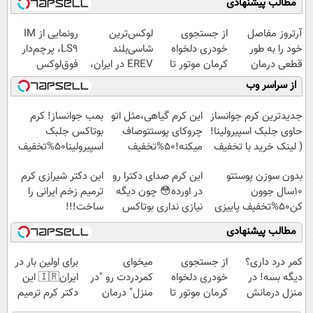
مطالب پیشنهادی
آرتروز مفاصل
از جستجوی
لوکس‌ترین
رونمایی از IM
خود را به طور
خودری دلخواه
شاسی‌بلند
LS9، پرچم‌دار
قطعی درمان
کرمان موتور تا
EREV در ایران،
فوق‌لوکس
کنید!
فروش آن،
توسط نیکا موتور
EREV وارد بازار
از سراسر وب
◗پرسش‌نامه◖
ساده، بی واسطه
رونمایی شد!
ایران شد
و مستقیم
جدیدترین کرم جوانساز
این کرم گیاهی،مثل اتو
بمب جوانساز! کرم
حاوی جلبک اسپیرولینا!
چروکای پوستتوصاف
بوتاکس جلبک
( لینک خرید با تخفیف
میکنه!50%تخفیف
اسپیرولینا50%تخفیف
ویژه)
بدون سوزن پوستتو
این کرم صدای دکترا رو
این دکتر شیرازی کرم
10سال جوون
در اورده😳 چون دیگه
ترمیم زخم ایرانی را
کن50%تخفیف پاییزی
نیازی نداری بوتاکس
ساخت!!!
کنی!!!
مطالب پیشنهادی
کمر درد داری؟
از جستجوی
میخوای
برای اولین بار در
دیگه بسه! در
خودری دلخواه
کمردردت رو "در
ایران🇮🇷 این
منزل درمانش
کرمان موتور تا
منزل" درمان
دکتر کرم ترمیم
کن
فروش آن،
کنی؟ (◂فیلم +
کننده 23 روزه