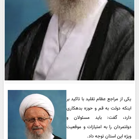
پیامک
سرگرمی
روانشناسی
فناوری
آشپزی
گوناگون
دانلود
حوادث
محیط زیست
سلامت
فرهنگی
بین الملل
اجتماعی
یکی از مراجع عظام تقلید با تاکید بر
حیات وحش
اینکه دولت به قم و حوزه بدهکاری
دارد، گفت: باید مسئولان و
سیاست خارجی
دولتمردان ‌را به امتیازات و موقعیت
ویژه این استان توجه داد.