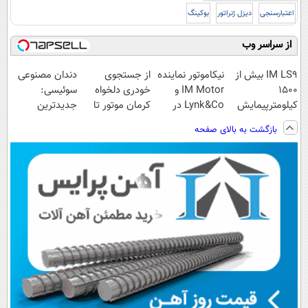
اعتبارسنجی
دیزل ژنراتور
بوکینگ
از سراسر وب
IM LS9 بیش از
نیکاموتور نماینده
از جستجوی
دندان مصنوعی
1500
IM Motor و
خودری دلخواه
سوئیسی:
کیلومترپیمایش
Lynk&Co در
کرمان موتور تا
جدیدترین
با یکبار شارژ
ایران
فروش آن،
فناوری اروپا،
بازگشت به بالای صفحه
ساده، بی واسطه
سبک و مقاوم |
و مستقیم
پرداخت قسطی