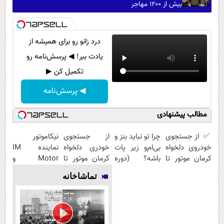
بیش از ۱۲۰۰ مهاجر
درد زانو رو برای همیشه از
یادت ببر! ◀ پرسش‌نامه رو
تکمیل کن ▶
◀ پرسش‌نامه
مطالب پیشنهادی
✅ از جستجوی
چرا تو نباید بنز و
از جستجوی
نیکاموتور
خودروی دلخواه
بی‌ام‌و زیر پات
خودری دلخواه
نماینده IM
کرمان موتور تا
باشه؟ (دوره
کرمان موتور تا
Motor و
فروش ساده،
رایگان درآمد
فروش آن،
Lynk&Co در
تماشاخانه
بی واسطه و
میلیاردی)
ساده، بی
ایران
مستقیم
واسطه و
مستقیم