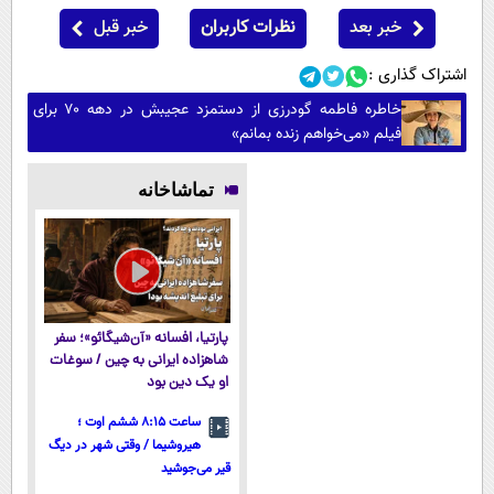
خبر بعد
نظرات کاربران
خبر قبل
اشتراک گذاری :
خاطره فاطمه گودرزی از دستمزد عجیبش در دهه ۷۰ برای
فیلم «می‌خواهم زنده بمانم»
تماشاخانه
پارتیا، افسانه «آن‌شیگائو»؛ سفر
شاهزاده ایرانی به چین / سوغات
او یک دین بود
ساعت ۸:۱۵ ششم اوت ؛
هیروشیما / وقتی شهر در دیگ
قیر می‌جوشید