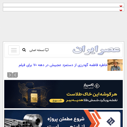
باز
نسخه اصلی
و
صفحه اول
خاطره فاطمه گودرزی از دستمزد عجیبش در دهه ۷۰ برای فیلم
بسته
تماس با ما
«می‌خواهم زنده بمانم»
کردن
آرشیو
منو
جستجو
نظرسنجی
آب و هوا
اوقات شرعی
پیوند ها
سواد زندگی