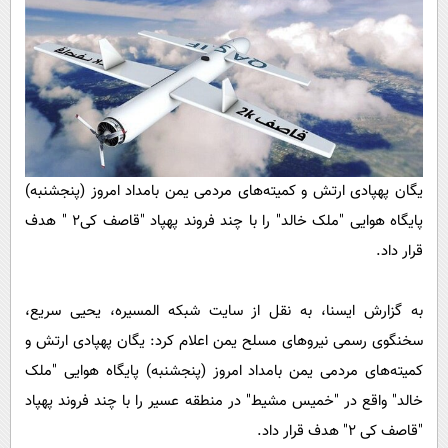
پیامک
سرگرمی
روانشناسی
فناوری
آشپزی
گوناگون
دانلود
حوادث
محیط زیست
یگان پهپادی ارتش و کمیته‌های مردمی یمن بامداد امروز (پنجشنبه)
سلامت
پایگاه هوایی "ملک خالد" را با چند فروند پهپاد "قاصف کی۲ " هدف
فرهنگی
قرار داد.
بین الملل
اجتماعی
به گزارش ایسنا، به نقل از سایت شبکه المسیره، یحیی سریع،
سخنگوی رسمی نیرو‌های مسلح یمن اعلام کرد: یگان پهپادی ارتش و
حیات وحش
کمیته‌های مردمی یمن بامداد امروز (پنجشنبه) پایگاه هوایی "ملک
سیاست خارجی
خالد" واقع در "خمیس مشیط" در منطقه عسیر را با چند فروند پهپاد
"قاصف کی ۲" هدف قرار داد.