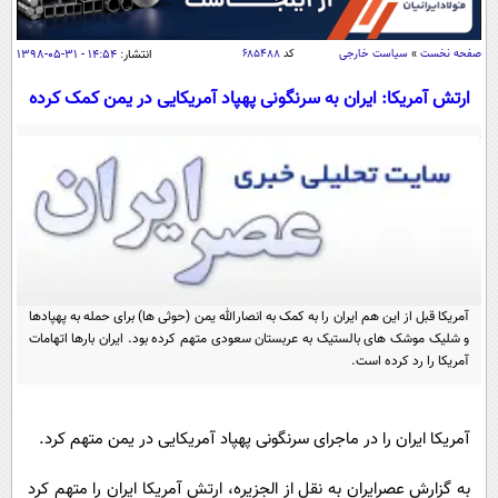
سیاسی
اقتصاد
صفحه نخست
»
سیاست خارجی
کد
۶۸۵۴۸۸
انتشار:
۱۴:۵۴ - ۳۱-۰۵-۱۳۹۸
جامعه
اقتصادی
ارتش آمریکا: ایران به سرنگونی پهپاد آمریکایی در یمن کمک کرده
ورزشی
اجتماعی
خودرو
بین الملل
حوادث
فرهنگ و هنر
سیاست خارجی
سلامت
علم و دانش
یک برش دانایی
قرآن
فناوری و It
محیط زیست
گوناگون
علمی
آمریکا قبل از این هم ایران را به کمک به انصارالله یمن (حوثی ها) برای حمله به پهپادها
سفر و تفریح
و شلیک موشک های بالستیک به عربستان سعودی متهم کرده بود. ایران بارها اتهامات
فیلم
سرگرمی
اخبار کریپتو
آمریکا را رد کرده است.
عصر ایران 2
اقتصاد
باشگاه مغز
آموزش زبان
خواندنی ها و دیدنی ها
ورزش
مجله تصویری سلاح
آمریکا ایران را در ماجرای سرنگونی پهپاد آمریکایی در یمن متهم کرد.
داستان کوتاه
سیاست
به گزارش
عصرایران
به نقل از الجزیره، ارتش آمریکا ایران را متهم کرد