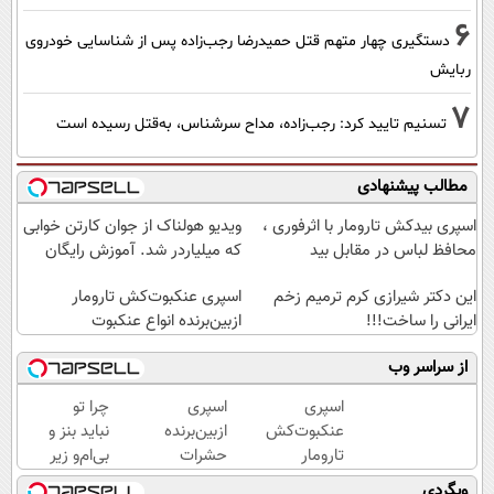
6
دستگیری چهار متهم قتل حمیدرضا رجب‌زاده پس از شناسایی خودروی
ربایش
7
تسنیم تایید کرد: رجب‌زاده، مداح سرشناس، به‌قتل رسیده است
مطالب پیشنهادی
اسپری بیدکش تارومار با اثرفوری ،
ویدیو هولناک از جوان کارتن خوابی
محافظ لباس در مقابل بید
که میلیاردر شد. آموزش رایگان
این دکتر شیرازی کرم ترمیم زخم
اسپری عنکبوت‌‌کش تارومار
ایرانی را ساخت!!!
ازبین‌برنده انواع عنکبوت
از سراسر وب
اسپری
اسپری
چرا تو
عنکبوت‌‌کش
ازبین‌برنده
نباید بنز و
تارومار
حشرات
بی‌ام‌و زیر
ازبین‌برنده
رختخواب،
پات
وبگردی