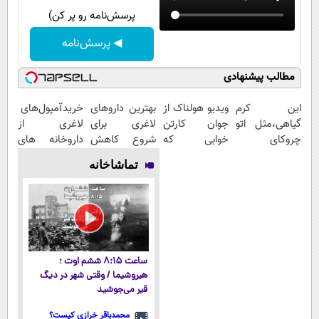
پرسش‌نامه رو پر کن)
◀ پرسش‌نامه
مطالب پیشنهادی
این کرم
ویدیو هولناک از
بهترین داروهای
خریدآمپول‌های
گیاهی،مثل اتو
جوان کارتن
لاغری برای
لاغری از
چروکای
خوابی که
شروع کاهش
داروخانه های
پوستتوصاف
میلیاردر شد.
وزن، ارسال از
اطرافت، ارسال
تماشاخانه
میکنه!50%تخفیف
آموزش رایگان
داروخانه های
فوری همراه با
نزدیکت!
پک یخ!
ساعت ۸:۱۵ ششم اوت ؛
هیروشیما / وقتی شهر در دیگ
قیر می‌جوشید
محمدباقر خرازی کیست؟