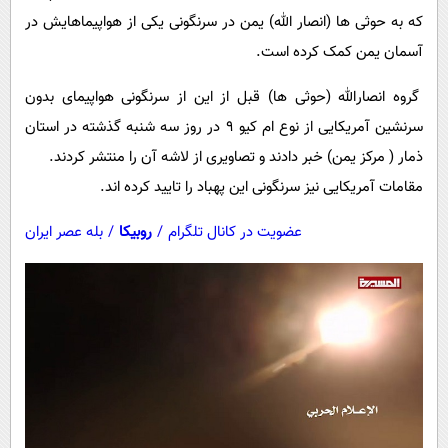
پیامک
سرگرمی
که به حوثی ها (انصار الله) یمن در سرنگونی یکی از هواپیماهایش در
روانشناسی
فناوری
آسمان یمن کمک کرده است.
آشپزی
گوناگون
گروه انصارالله (حوثی ها) قبل از این از سرنگونی هواپیمای بدون
دانلود
حوادث
سرنشین آمریکایی از نوع ام کیو 9 در روز سه شنبه گذشته در استان
ذمار ( مرکز یمن) خبر دادند و تصاویری از لاشه آن را منتشر کردند.
محیط زیست
مقامات آمریکایی نیز سرنگونی این پهباد را تایید کرده اند.
سلامت
عضویت در کانال تلگرام
/
روبیکا
/
بله عصر ایران
فرهنگی
بین الملل
اجتماعی
حیات وحش
سیاست خارجی