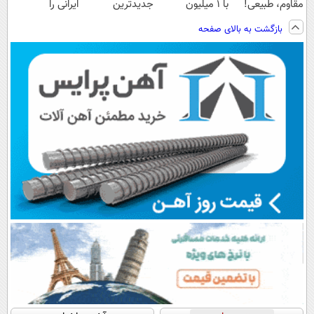
مقاوم، طبیعی!
با ۱ میلیون
جدیدترین
ایرانی را
ویزیت
تخفیف و ارسال
فناوری اروپا،
ساخت!!!
بازگشت به بالای صفحه
رایگان+پرداخت
از داروخانه‌
سبک و مقاوم |
اقساطی😍
پرداخت قسطی