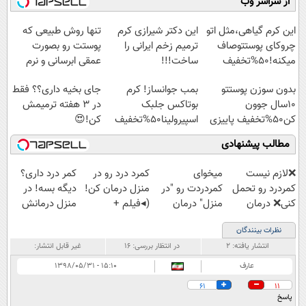
از سراسر وب
عنکبوت
◗پرسش‌نامه◖
حشرات خانگی و
آموزش رایگان
آفات
این کرم گیاهی،مثل اتو
این دکتر شیرازی کرم
تنها روش طبیعی که
چروکای پوستتوصاف
ترمیم زخم ایرانی را
پوستت رو بصورت
میکنه!50%تخفیف
ساخت!!!
عمقی ابرسانی و نرم
میکنه
بدون سوزن پوستتو
بمب جوانساز! کرم
جای بخیه داری؟؟ فقط
10سال جوون
بوتاکس جلبک
در 3 هفته ترمیمش
کن50%تخفیف پاییزی
اسپیرولینا50%تخفیف
کن!😍
مطالب پیشنهادی
❌لازم نیست
میخوای
کمرد درد رو در
کمر درد داری؟
کمردرد رو تحمل
کمردردت رو "در
منزل درمان کن!
دیگه بسه! در
کنی❌ درمان
منزل" درمان
(◂فیلم +
منزل درمانش
بدون جراحی و
کنی؟ (◂فیلم +
پرسش‌نامه)
کن
نظرات بینندگان
قرص
◂پرسش‌نامه)
(◀پرسش‌نامه)
انتشار یافته:
۲
در انتظار بررسی:
۱۶
غیر قابل انتشار:
(پرسشنامه)
عارف
۱۵:۱۰ - ۱۳۹۸/۰۵/۳۱
61
11
پاسخ