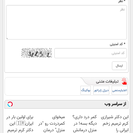
* نظر
* کد امنیتی
اعتبارسنجی
دیزل ژنراتور
بوکینگ
از سراسر وب
این دکتر شیرازی
کمر درد داری؟
میخوای
برای اولین بار در
کرم ترمیم زخم
دیگه بسه! در
کمردردت رو "در
ایران🇮🇷 این
ایرانی را
منزل درمانش
منزل" درمان
دکتر کرم ترمیم