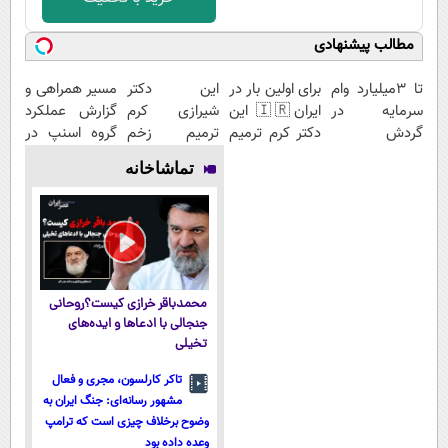
مطالب پیشنهادی
تا 3میلیارد وام
برای اولین بار در
این دکتر
مسیر همراهی و
سرمایه در
ایران🇮🇷 این
شیرازی کرم
گزارش عملکرد
گردش
دکتر کرم ترمیم
ترمیم زخم
گروه اسنپ در
فروشندگان =>
کننده 23 روزه
ایرانی را
۱۴۰۴
تماشاخانه
فروشگاهت رو
ساخت!
ساخت!!!
ثبت کن
محمدباقر خرازی کیست؟روحانی
جنجالی با ادعاها و ایده‌های
تخیلی
تاکر کارلسون، مجری و فعال
مشهور رسانه‌ای: جنگ ایران به
وضوح برخلاف چیزی است که ترامپ
وعده داده بود