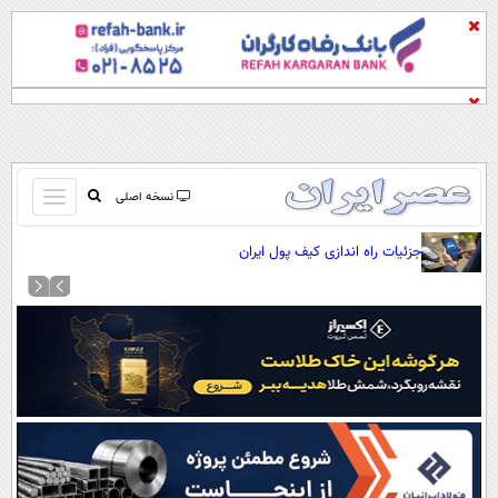
باز
نسخه اصلی
و
صفحه اول
جزئیات راه اندازی کیف پول ایران
بسته
تماس با ما
کردن
آرشیو
منو
جستجو
نظرسنجی
آب و هوا
اوقات شرعی
پیوند ها
سواد زندگی