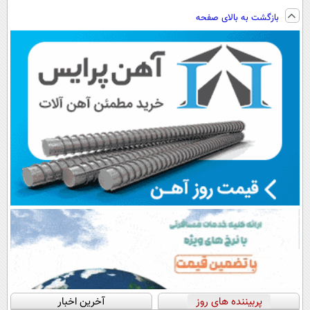
ساخت!!!
کن
کنی؟ (◂فیلم +
کننده 23 روزه
بازگشت به بالای صفحه
(◀پرسش‌نامه)
◂پرسش‌نامه)
ساخت!
پربیننده های روز
آخرین اخبار