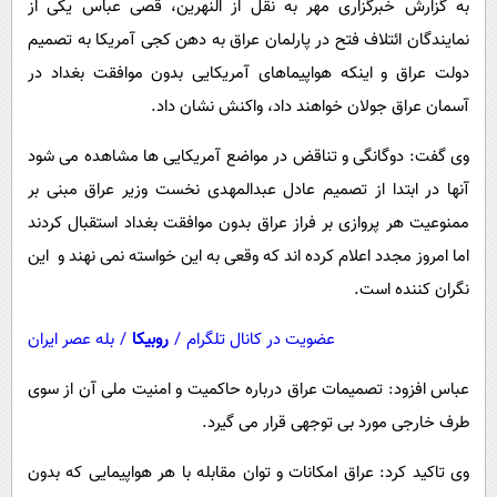
به گزارش خبرگزاری مهر به نقل از النهرین، قصی عباس یکی از
پیامک
سرگرمی
نمایندگان ائتلاف فتح در پارلمان عراق به دهن کجی آمریکا به تصمیم
روانشناسی
فناوری
دولت عراق و اینکه هواپیماهای آمریکایی بدون موافقت بغداد در
آشپزی
گوناگون
آسمان عراق جولان خواهند داد، واکنش نشان داد.
دانلود
حوادث
وی گفت: دوگانگی و تناقض در مواضع آمریکایی ها مشاهده می شود
محیط زیست
آنها در ابتدا از تصمیم عادل عبدالمهدی نخست وزیر عراق مبنی بر
سلامت
ممنوعیت هر پروازی بر فراز عراق بدون موافقت بغداد استقبال کردند
اما امروز مجدد اعلام کرده اند که وقعی به این خواسته نمی نهند و این
فرهنگی
نگران کننده است.
بین الملل
عضویت در کانال تلگرام
/
روبیکا
/
بله عصر ایران
اجتماعی
حیات وحش
عباس افزود: تصمیمات عراق درباره حاکمیت و امنیت ملی آن از سوی
طرف خارجی مورد بی توجهی قرار می گیرد.
سیاست خارجی
وی تاکید کرد: عراق امکانات و توان مقابله با هر هواپیمایی که بدون