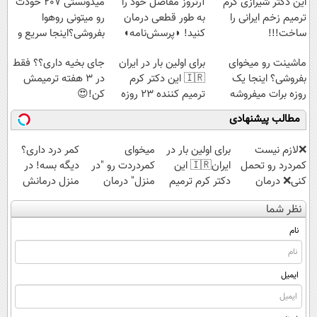
این دکتر شیرازی کرم
آرتروز مفاصل خود را
میدونستی 207 خودت
ترمیم زخم ایرانی را
به طور قطعی درمان
رو میتونی روهوا
ساخت!!!
کنید! ◗پرسش‌نامه◖
بفروشی؟اینجا سریع و
راحت بفروش
ماشینت رو میخوای
برای اولین بار در ایران
جای بخیه داری؟؟ فقط
بفروشی؟ اینجا یک
🇮🇷 این دکتر کرم
در 3 هفته ترمیمش
روزه برات میفروشه
ترمیم کننده 23 روزه
کن!😍
ساخت!
مطالب پیشنهادی
❌لازم نیست
برای اولین بار در
میخوای
کمر درد داری؟
کمردرد رو تحمل
ایران🇮🇷 این
کمردردت رو "در
دیگه بسه! در
کنی❌ درمان
دکتر کرم ترمیم
منزل" درمان
منزل درمانش
بدون جراحی و
کننده 23 روزه
کنی؟ (◂فیلم +
کن
نظر شما
قرص
ساخت!
◂پرسش‌نامه)
(◀پرسش‌نامه)
(پرسشنامه)
نام
ایمیل