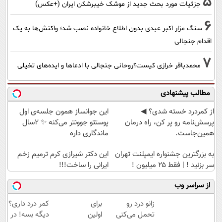
5
جزئیات مورد بحث جدید از موشک خیبرشکن ایران (+عکس)
6
سنگ مزار اکبر عبدی بدون اطلاع خانواده نصب شد؛ واکنش‌ها به یک
اقدام جنجالی
7
محمدباقر خرازی کیست؟روحانی جنجالی با ادعاها و ایده‌های تخیلی
مطالب پیشنهادی
از کمردرد خسته شدی؟ ◀
این جوانساز همون جلسه‌ی اول
پرسش‌نامه رو پر کن، راه درمان
پوستتو جوونتر می‌کنه ✨ 2سال
همین‌جاست.
ماندگاری داره
به بزرگترین جشنواره ایمپلنت تهران
این دکتر شیرازی کرم ترمیم زخم
سر بزنید ! | فقط ۲۵ میلیون !
ایرانی را ساخت!!!
از سراسر وب
زانو درد رو
برای
کمر درد داری؟
تحمل می‌کنی
اولین
دیگه بسه! در