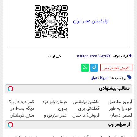
اپلیکیشن عصر ایران
لینک کوتاه:
کپی لینک
‌گزارش خطا در خبر
برچسب ها:
آمریکا
،
عراق
مطالب پیشنهادی
آرتروز مفاصل
ماشین برلیانس
درمان زانو درد
کمر درد داری؟
خود را به طور
گذاشتی برای
بدون
دیگه بسه! در
قطعی درمان
فروش؟ با خیال
عمل،تزریق و
منزل درمانش
کنید!
راحت بفروش
دارو
کن
از سراسر وب
◗پرسش‌نامه◖
(◂پرسش‌نامه)
(◀پرسش‌نامه)