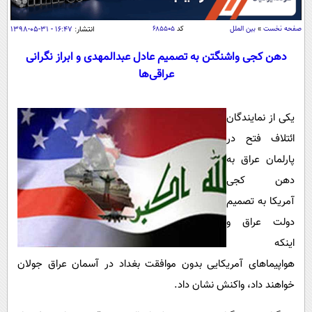
سیاسی
اقتصاد
صفحه نخست
»
بین الملل
کد
۶۸۵۵۰۵
انتشار:
۱۶:۴۷ - ۳۱-۰۵-۱۳۹۸
جامعه
اقتصادی
دهن کجی واشنگتن به تصمیم عادل عبدالمهدی و ابراز نگرانی
عراقی‌ها
ورزشی
اجتماعی
خودرو
بین الملل
حوادث
یکی از نمایندگان
فرهنگ و هنر
سیاست خارجی
سلامت
ائتلاف فتح در
علم و دانش
یک برش دانایی
پارلمان عراق به
قرآن
فناوری و It
دهن کجی
محیط زیست
گوناگون
علمی
آمریکا به تصمیم
سفر و تفریح
فیلم
سرگرمی
دولت عراق و
اخبار کریپتو
عصر ایران 2
اینکه
اقتصاد
باشگاه مغز
هواپیماهای آمریکایی بدون موافقت بغداد در آسمان عراق جولان
آموزش زبان
خواندنی ها و دیدنی ها
ورزش
مجله تصویری سلاح
خواهند داد، واکنش نشان داد.
داستان کوتاه
سیاست