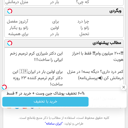
که چی؟
بار در
منزل درمانش
راه‌حلش
ایران
کن
وبگردی
همین‌جاست!
🇮🇷
(◀پرسش‌نامه)
این
چرا درد
برای
آرتروز مفصل
دکتر
زانو را
اولین
زانو رو یکبار
کرم
تحمل
بار در
برای همیشه
ترمیم
می‌کنی؟
ایران
درمان کن!
مطالب پیشنهادی
کننده
خیلی
🇮🇷
◗پرسش‌نامه◖
23
ساده
این
❗❗200 میلیون وام❗❗ فقط با احراز
این دکتر شیرازی کرم ترمیم زخم
روزه
درمنزل
دکتر
هویت
ایرانی را ساخت!!!
ساخت!
درمانش
کرم
کن
کمر درد داری؟ دیگه بسه! در منزل
ترمیم
برای اولین بار در ایران🇮🇷 این
درمانش کن (◀پرسش‌نامه)
کننده
دکتر کرم ترمیم کننده 23 روزه
23
ساخت!
روزه
60% تخفیف پوشاک جین وست + خرید در 4 قسط
ساخت!
صفحه اول
فیلم
عصر ایران۲
درباره عصرایران
تماس با ما
آرشیو
جستجو
خرید با تخفیف
پیوندها
نظرسنجی
آب و هوا
اوقات شرعی
سواد زندگی
كليه حقوق محفوظ است، استفاده از مطالب با ذكر منبع بلامانع است.
طراحی و تولید:
"ایران سامانه"