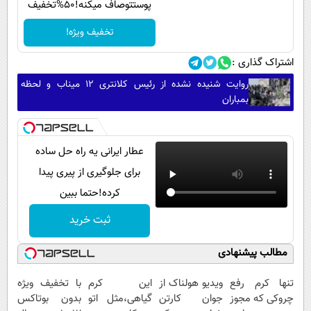
پوستتوصاف میکنه!50%تخفیف
تخفیف ویژه!
اشتراک گذاری :
روایت شنیده نشده از رئیس کلانتری ۱۲ میناب و لحظه
بمباران
عطار ایرانی یه راه حل ساده
برای جلوگیری از پیری پیدا
کرده!حتما ببین
ثبت خرید
مطالب پیشنهادی
تنها کرم رفع
ویدیو هولناک از
این کرم
با تخفیف ویژه
چروکی که مجوز
جوان کارتن
گیاهی،مثل اتو
بدون بوتاکس