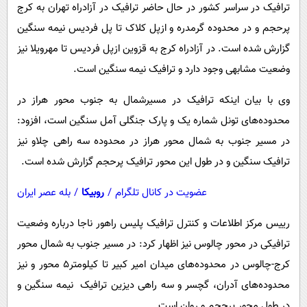
پیامک
ترافیک در سراسر کشور در حال حاضر ترافیک در آزادراه تهران به کرج
سرگرمی
پرحجم و در محدوده گرمدره و ازپل کلاک تا پل فردیس نیمه سنگین
روانشناسی
فناوری
گزارش شده است. در آزادراه کرج به قزوین ازپل فردیس تا مهرویلا نیز
آشپزی
گوناگون
وضعیت مشابهی وجود دارد و ترافیک نیمه سنگین است.
دانلود
حوادث
وی با بیان اینکه ترافیک در مسیرشمال به جنوب محور هراز در
محیط زیست
محدوده‌های تونل شماره یک و پارک جنگلی آمل سنگین است، افزود:‌
سلامت
در مسیر جنوب به شمال محور هراز در محدوده سه راهی چلاو نیز
فرهنگی
ترافیک سنگین و در طول این محور ترافیک پرحجم گزارش شده است.
بین الملل
عضویت در کانال تلگرام
/
روبیکا
/
بله عصر ایران
اجتماعی
رییس مرکز اطلاعات و کنترل ترافیک پلیس راهور ناجا درباره وضعیت
حیات وحش
ترافیکی در محور چالوس نیز اظهار کرد:‌ در مسیر جنوب به شمال محور
سیاست خارجی
کرج-چالوس در محدوده‌های میدان امیر کبیر تا کیلومتر۵ محور و نیز
محدوده‌های آدران، گچسر و سه راهی دیزین ترافیک نیمه سنگین و
در طول محور پرحجم و روان است.