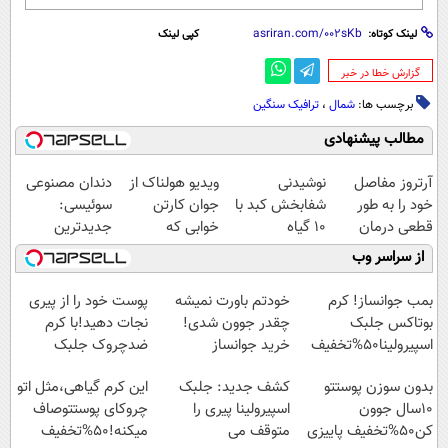
لینک کوتاه:
کپی لینک
‌گزارش خطا در خبر
برچسب ها:
شمال
،
ترافیک سنگین
مطالب پیشنهادی
آرتروز مفاصل
نوشیدنی
ویدیو هولناک از
دندان مصنوعی
خود را به طور
شفابخش کبد با
جوان کارتن
سوئیسی:
قطعی درمان
10 گیاه
خوابی که
جدیدترین
کنید!
موثر(تخفیف تا
میلیاردر شد.
فناوری اروپا،
از سراسر وب
◗پرسش‌نامه◖
امشب)
آموزش رایگان
سبک و مقاوم |
پرداخت قسطی
بمب جوانساز! کرم
خودتم باورت نمیشه
پوست خود را از پیری
بوتاکس جلبک
چقدر جوون شدی!
نجات دهید!با کرم
اسپیرولینا50%تخفیف
خرید جوانساز
ضدچروک جلبک
اسپیرولینا با تخفیف
بدون سوزن پوستتو
کشف جدید: جلبک
این کرم گیاهی،مثل اتو
ویژه
10سال جوون
اسپیرولینا پیری را
چروکای پوستتوصاف
کن50%تخفیف پاییزی
متوقف می
میکنه!50%تخفیف