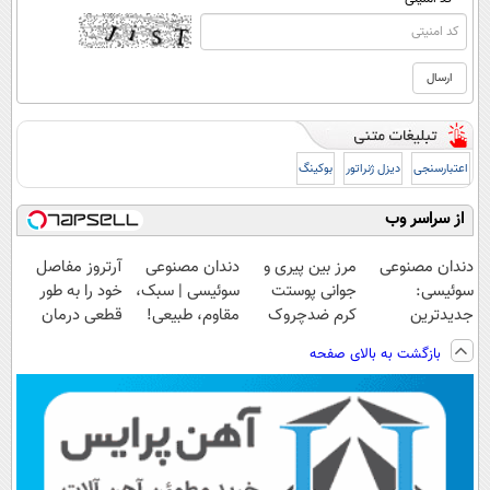
اعتبارسنجی
دیزل ژنراتور
بوکینگ
از سراسر وب
دندان مصنوعی
مرز بین پیری و
دندان مصنوعی
آرتروز مفاصل
سوئیسی:
جوانی پوستت
سوئیسی | سبک،
خود را به طور
جدیدترین
کرم ضدچروک
مقاوم، طبیعی!
قطعی درمان
فناوری اروپا،
جلبکه!40%تخفیف
ویزیت
کنید!
بازگشت به بالای صفحه
سبک و مقاوم |
رایگان+پرداخت
◗پرسش‌نامه◖
پرداخت قسطی
اقساطی😍