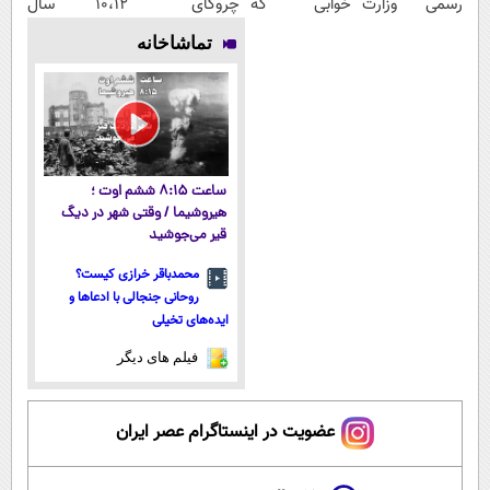
رسمی وزارت
خوابی که
چروکای
۱۰،۱۲ سال
بهداشت دارد
میلیاردر شد.
پوستتوصاف
جوون شو
تماشاخانه
آموزش رایگان
میکنه!50%تخفیف
ساعت ۸:۱۵ ششم اوت ؛
هیروشیما / وقتی شهر در دیگ
قیر می‌جوشید
محمدباقر خرازی کیست؟
روحانی جنجالی با ادعاها و
ایده‌های تخیلی
فیلم های دیگر
عضویت در اینستاگرام عصر ایران