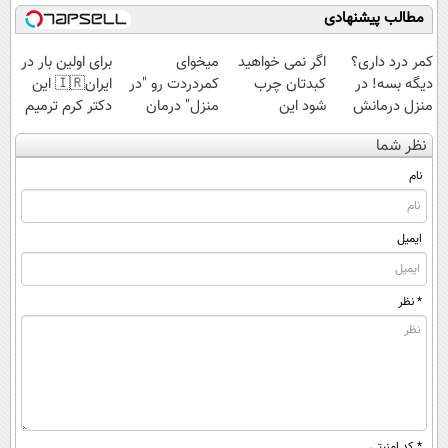
کند50%تخفیف
مطالب پیشنهادی
کمر درد داری؟
اگر نمی خواهید
میخوای
برای اولین بار در
دیگه بسه! در
کبدتان چرب
کمردردت رو "در
ایران🇮🇷 این
منزل درمانش
شود این
منزل" درمان
دکتر کرم ترمیم
کن
نوشیدنی خوش
کنی؟ (◂فیلم +
کننده 23 روزه
نظر شما
(◀پرسش‌نامه)
طعم را بنوشید
◂پرسش‌نامه)
ساخت!
نام
ایمیل
* نظر
* کد امنیتی