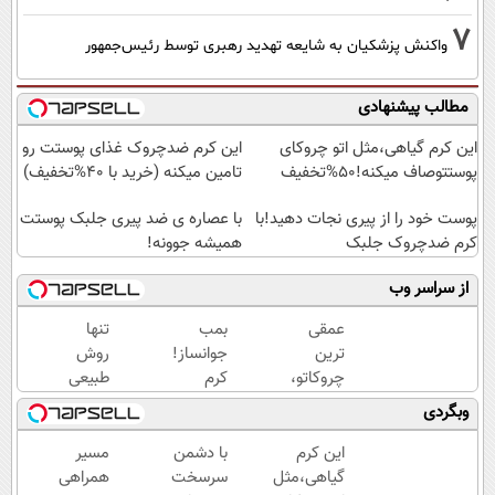
7
واکنش پزشکیان به شایعه تهدید رهبری توسط رئیس‌جمهور
مطالب پیشنهادی
این کرم گیاهی،مثل اتو چروکای
این کرم ضدچروک غذای پوستت رو
پوستتوصاف میکنه!50%تخفیف
تامین میکنه (خرید با 40%تخفیف)
پوست خود را از پیری نجات دهید!با
با عصاره ی ضد پیری جلبک پوستت
کرم ضدچروک جلبک
همیشه جوونه!
از سراسر وب
عمقی
بمب
تنها
ترین
جوانساز!
روش
چروکاتو،
کرم
طبیعی
با این
بوتاکس
که
وبگردی
کرم
جلبک
پوستت
جوانساز،
اسپیرولینا50%تخفیف
رو
این کرم
با دشمن
مسیر
صاف
بصورت
گیاهی،مثل
سرسخت
همراهی