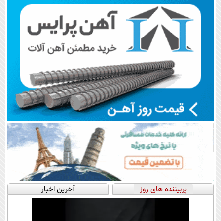
پرداخت قسطی
اقساطی😍
💳 📍 تهران
پربیننده های روز
آخرین اخبار