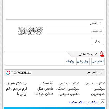
* کد امنیتی
اعتبارسنجی
دیزل ژنراتور
بوکینگ
از سراسر وب
دندان مصنوعی
دندان مصنوعی
🦷 سبک و
این دکتر شیرازی
سوئیسی:
سوئیسی | سبک،
طبیعی مثل
کرم ترمیم زخم
جدیدترین
مقاوم، طبیعی!
دندان خودت!
ایرانی را
فناوری اروپا،
ویزیت
نصب آسان و
ساخت!!!
بازگشت به بالای صفحه
سبک و مقاوم |
رایگان+پرداخت
پرداخت اقساطی