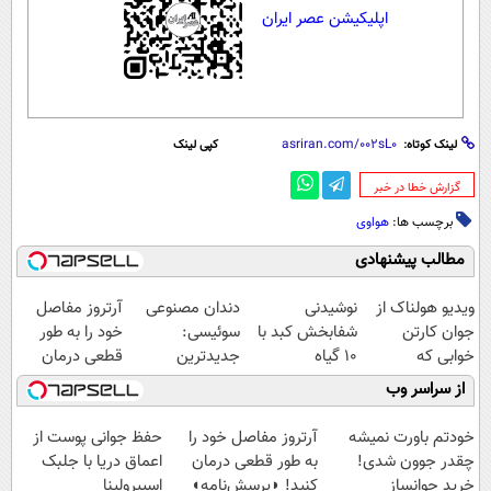
اپلیکیشن عصر ایران
لینک کوتاه:
کپی لینک
‌گزارش خطا در خبر
برچسب ها:
هواوی
مطالب پیشنهادی
ویدیو هولناک از
نوشیدنی
دندان مصنوعی
آرتروز مفاصل
جوان کارتن
شفابخش کبد با
سوئیسی:
خود را به طور
خوابی که
10 گیاه
جدیدترین
قطعی درمان
میلیاردر شد.
موثر(تخفیف تا
فناوری اروپا،
کنید!
از سراسر وب
آموزش رایگان
امشب)
سبک و مقاوم |
◗پرسش‌نامه◖
پرداخت قسطی
خودتم باورت نمیشه
آرتروز مفاصل خود را
حفظ جوانی پوست از
چقدر جوون شدی!
به طور قطعی درمان
اعماق دریا با جلبک
خرید جوانساز
کنید! ◗پرسش‌نامه◖
اسپیرولینا