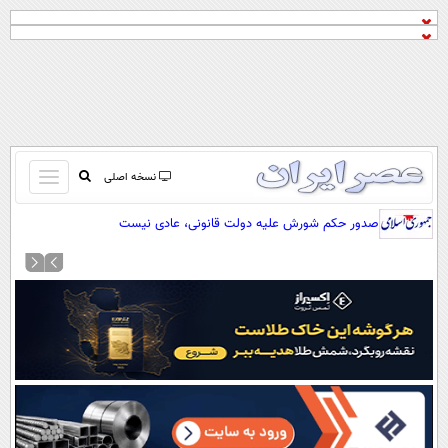
باز
نسخه اصلی
و
صفحه اول
صدور حکم شورش علیه دولت قانونی، عادی نیست
بسته
تماس با ما
کردن
آرشیو
منو
جستجو
نظرسنجی
آب و هوا
اوقات شرعی
پیوند ها
سواد زندگی