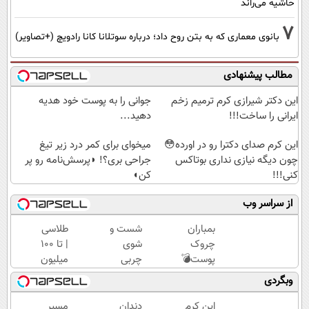
حاشیه می‌راند
7
بانوی معماری که به بتن روح داد؛ درباره سوتلانا کانا رادویچ (+تصاویر)
مطالب پیشنهادی
این دکتر شیرازی کرم ترمیم زخم
جوانی را به پوست خود هدیه
ایرانی را ساخت!!!
دهید...
این کرم صدای دکترا رو در اورده😳
میخوای برای کمر درد زیر تیغ
چون دیگه نیازی نداری بوتاکس
جراحی بری؟! ◗پرسش‌نامه رو پر
کنی!!!
کن◖
از سراسر وب
بمباران
شست و
طلاسی
چروک
شوی
| تا 100
پوست💣
چربی
میلیون
با
های کبد
وام
وبگردی
جوانساز
با
آنی
جلبک
نوشیدنی
خرید
این کرم
دندان
مسیر