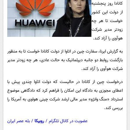
پیامک
سرگرمی
کانادا روز پنجشنبه
از دولت این کشور
روانشناسی
فناوری
خواست تا هر چه
آشپزی
گوناگون
زودتر مدیر شرکت
دانلود
حوادث
هوآوی را آزاد کند.
محیط زیست
به گزارش ایرنا، سفارت چین در اتاوا از دولت کانادا خواست تا به منظور
سلامت
بازگشت روابط دو جانبه دیپلماتیک به حالت عادی، هر چه زودتر مدیر
فرهنگی
شرکت هوآوی را آزاد کند.
بین الملل
درخواست چین از کانادا در حالیست که دولت اتاوا چندی پیش با
اجتماعی
اعطای مجوزی به دادگاه این امکان را فراهم کرد که دادگاهی موضوع
استرداد «منگ وانژو» مدیر مالی ارشد شرکت چینی هواوی به آمریکا را
حیات وحش
بررسی کند.
سیاست خارجی
عضویت در کانال تلگرام
/
روبیکا
/
بله عصر ایران