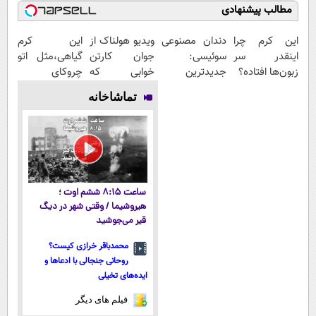
مطالب پیشنهادی
این کرم چرا
دندان مصنوعی
ویدیو هولناک از
این کرم
اینقدر سر
سوئیسی:
جوان کارتن
گیاهی،مثل اتو
زبون‌ها افتاده؟
جدیدترین
خوابی که
چروکای
فناوری اروپا،
میلیاردر شد.
پوستتوصاف
تماشاخانه
سبک و مقاوم |
آموزش رایگان
میکنه!50%تخفیف
پرداخت قسطی
ساعت ۸:۱۵ ششم اوت ؛
هیروشیما / وقتی شهر در دیگ
قیر می‌جوشید
محمدباقر خرازی کیست؟
روحانی جنجالی با ادعاها و
ایده‌های تخیلی
فیلم های دیگر