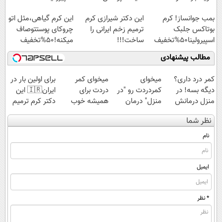
اسپیرولینا با تخفیف
بمب جوانساز! کرم
این دکتر شیرازی کرم
این کرم گیاهی،مثل اتو
ویژه
بوتاکس جلبک
ترمیم زخم ایرانی را
چروکای پوستتوصاف
اسپیرولینا50%تخفیف
ساخت!!!
میکنه!50%تخفیف
مطالب پیشنهادی
کمر درد داری؟
میخوای
میخوای کمر
برای اولین بار در
دیگه بسه! در
کمردردت رو "در
دردت برای
ایران🇮🇷 این
منزل درمانش
منزل" درمان
همیشه خوب
دکتر کرم ترمیم
کن
کنی؟ (◂فیلم +
شه؟ ◀
کننده 23 روزه
نظر شما
(◀پرسش‌نامه)
◂پرسش‌نامه)
پرسش‌نامه رو پر
ساخت!
کن!
نام
ایمیل
* نظر