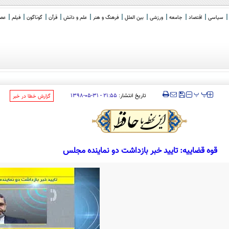
سیاسی
اقتصاد
جامعه
ورزشی
بین الملل
فرهنگ و هنر
علم و دانش
قرآن
گوناگون
فیلم
عصر 
‍‍‍ پ
پ
تاریخ انتشار:
۲۱:۵۵ - ۳۱-۰۵-۱۳۹۸
‌گزارش خطا در خبر
قوه قضاییه: تایید خبر بازداشت دو نماینده مجلس