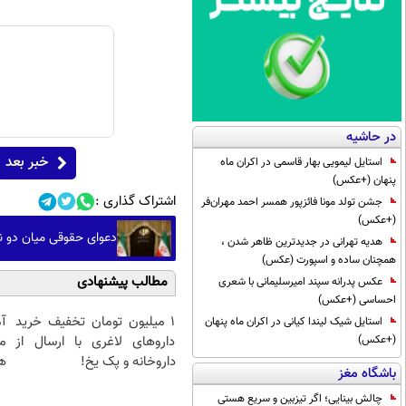
در حاشیه
خبر بعد
استایل لیمویی بهار قاسمی در اکران ماه
پنهان (+عکس)
اشتراک گذاری :
جشن تولد مونا فائزپور همسر احمد مهران‌فر
(+عکس)
دعوای حقوقی میان دو نهاد دولتی؛ محکومیت نهاد ریاست‌جمهو
هدیه تهرانی در جدیدترین ظاهر شدن ،
همچنان ساده و اسپورت (عکس)
مطالب پیشنهادی
عکس پدرانه سپند امیرسلیمانی با شعری
احساسی (+عکس)
1 میلیون تومان تخفیف خرید
آ
استایل شیک لیندا کیانی در اکران ماه پنهان
داروهای لاغری با ارسال از
م
(+عکس)
داروخانه و پک یخ!
هم
باشگاه مغز
چالش بینایی؛ اگر تیزبین و سریع هستی