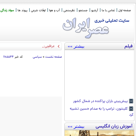
صفحه اول
تماس با ما
آرشیو
جستجو
نظرسنجی
آب و هوا
اوقات شرعی
پیوند ها
سواد زندگی
فیلم
بیشتر »»
عراقچی: با آمریکا تبادل
_
صفحه نخست
»
سیاسی
کد خبر
۶۸۵۵۴۴
پیش‌بینی باران پراکنده در شمال کشور
کلینتون، ترامپ را به صدام حسین تشبیه
کرد
آموزش زبان انگلیسی
بیشتر »»