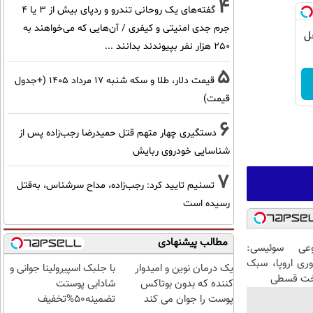
4
گفته‌های یک روحانی تندرو و ردپای بیش از ۳ یا ۴
جرم جدی امنیتی و کیفری / آن‌هایی که می‌خواهند به
| ضد جعل
۲۵۰ هزار نفر بپیوندند بدانند ...
5
قیمت دلار، طلا و سکه شنبه ۱۷ مرداد ۱۴۰۵ (+جدول
قیمت)
6
دستگیری چهار متهم قتل حمیدرضا رجب‌زاده پس از
شناسایی خودروی ربایش
7
تسنیم تایید کرد: رجب‌زاده، مداح سرشناس، به‌قتل
رسیده است
مطالب پیشنهادی
عی سوئیسی:
وری اروپا، سبک
یک درمان نوین و امیدوار
با جلبک اسپیرولینا جوانی و
اخت قسطی
کننده که بدون بوتاکس
شادابی پوستت
پوست را جوان می کند
تضمینه50%تخفیف