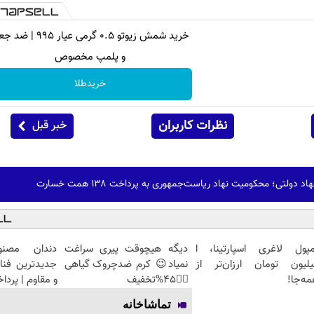
خرید شمش زیوتو ۰.۵ گرمی عیار ۹۹۵ 
و پلمپ مخصوص
خریدطلا
نظرات کاربران
خبر قبل
ری به پرداخت ۱۳۸ همت خسارت
مپول لاغری اسپارتینا، ا
دیگه هیچوقت پیری سراغت
دندان مصنو
یلیون تومان ارزان‌تر از
نمیاد😉 کرم ضدچروک گیاهی
جدیدترین فنا
ه‌جا!
👈🏻45%تخفیف
و مقاوم | پرد
تماشاخانه