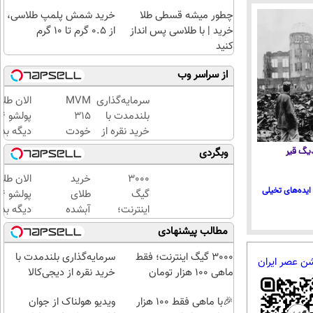
چطور میشه قسطی طلا
خرید شمش پلمپ طلاسی،
خرید | با طلاسی پس انداز
از ۰.۵ گرم تا ۱۰ گرم
کنید
از سراسر وب
سرمایه‌گذاری
MVM
الان طلا
بلندمدت با
315
خرید نقره از
خودت
دیگه بده
دیجی‌کالا
رو
سرمایه‌گ
 دیگ قیر
وبگردی
میخوای
طلا با ا
بفروش؟
بی‌بهره
3000
خرید
الان طلا
ایده‌های تخیلی
با
گیگ
طلای
خودرو45
اینترنت؛
آبشده
دیگه بده
سریع
فقط
حتی با
سرمایه‌گ
مطالب پیشنهادی
بفروش
ماهی
۱۰۰هزارتومان
طلا با ا
100
بی‌بهره
3000 گیگ اینترنت؛ فقط
سرمایه‌گذاری بلندمدت با
شن عصر ایران
هزار
ماهی 100 هزار تومان
خرید نقره از دیجی‌کالا
تومان
🎉با ماهی فقط 100 هزار
ویدیو هولناک از جوان