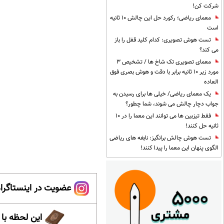
شرکت کن!
معمای ریاضی؛ رکورد حل این چالش 10 ثانیه
است
تست هوش تصویری: کدام کلید قفل را باز
می کند؟
معمای تصویری تک شاخ ها / تشخیص 3
مورد زیر 10 ثانیه برابر با دقت و هوش بصری فوق
العاده
یک معمای ریاضی/ خیلی ها برای رسیدن به
جواب دچار چالش می شوند، شما چطور؟
فقط تیزبین ها می توانند این معما را در 10
ثانیه حل کنند!
تست هوش چالش برانگیز: نابغه های ریاضی
الگوی پنهان این معما را پیدا کنند!
عضویت در اینستاگرام
این لحظه با