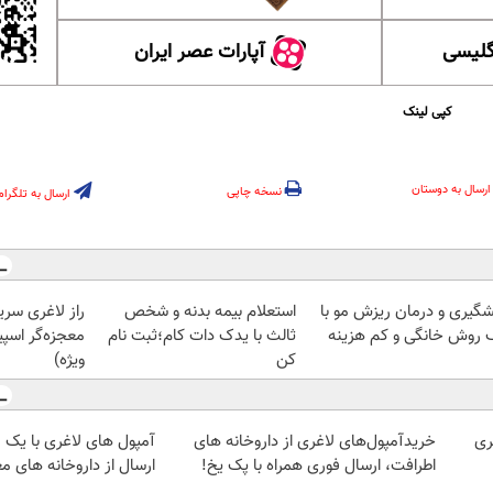
گلیسی
آپارات عصر ایران
کپی لینک
ارسال به دوستان
نسخه چاپی
ارسال به تلگرام
شگیری و درمان ریزش مو با
استعلام بیمه بدنه و شخص
راز لاغری سریع
 روش خانگی و کم هزینه
ثالث با یدک دات کام؛ثبت نام
معجزه‌گر اسپی
کن
ویژه)
ری
خریدآمپول‌های لاغری از داروخانه های
آمپول های لاغری با یک 
اطرافت، ارسال فوری همراه با پک یخ!
ارسال از داروخانه های مع