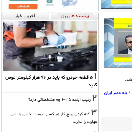
پربیننده های روز
آخرین اخبار
1
۵ قطعه خودرو که باید در ۹۶ هزار کیلومتر عوض
 شد.
کنید
/
بله عصر ایران
2
رقیب آینده F-35 چه مشخصاتی دارد؟
3
کته کردن برنج کار هر کسی نیست؛ خیلی ها این
مهارت را ندارند