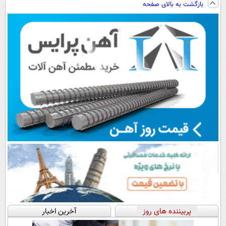
بازگشت به بالای صفحه
پرداخت اقساطی
رایگان+پرداخت
سبک و مقاوم |
💳 📍 تهران
اقساطی😍
پرداخت قسطی
پربیننده های روز
آخرین اخبار