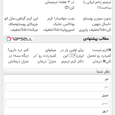
ترمیم زخم ایرانی را
در 3 هفته ترمیمش
ساخت!!!
کن!😍
بدون سوزن پوستتو
بمب جوانساز! کرم
این کرم گیاهی،مثل اتو
10سال جوون
بوتاکس جلبک
چروکای پوستتوصاف
کن50%تخفیف پاییزی
اسپیرولینا50%تخفیف
میکنه!50%تخفیف
مطالب پیشنهادی
❌لازم نیست
برای اولین بار در
میخوای
کمر درد داری؟
کمردرد رو تحمل
ایران🇮🇷 این
کمردردت رو "در
دیگه بسه! در
کنی❌ درمان
دکتر کرم ترمیم
منزل" درمان
منزل درمانش
بدون جراحی و
کننده 23 روزه
کنی؟ (◂فیلم +
کن
نظر شما
قرص
ساخت!
◂پرسش‌نامه)
(◀پرسش‌نامه)
(پرسشنامه)
نام
ایمیل
* نظر