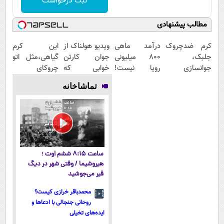
ثبت درخواست
مطالب پیشنهادی
کرم ضدچروک
درآمد ماهی
ویدیو هولناک از
این کرم
جلبک،
800 میلیونی
جوان کارتن
گیاهی،مثل اتو
جوانسازی
رویا نیست!
خوابی که
چروکای
طبیعی پوست
امتحانش
میلیاردر شد.
پوستتوصاف
تماشاخانه
شما40%تخفیف
مجانیه😉
آموزش رایگان
میکنه!50%تخفیف
ساعت ۸:۱۵ ششم اوت ؛
هیروشیما / وقتی شهر در دیگ
قیر می‌جوشید
محمدباقر خرازی کیست؟
روحانی جنجالی با ادعاها و
ایده‌های تخیلی