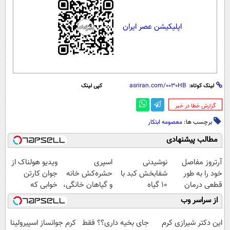
اپلیکیشن عصر ایران
لینک کوتاه:
کپی لینک
‌گزارش خطا در خبر
برچسب ها:
معصومه ابتکار
مطالب پیشنهادی
آرتروز مفاصل
نوشیدنی
اسپری
ویدیو هولناک از
خود را به طور
شفابخش کبد با
حشره‌کش خانه
جوان کارتن
قطعی درمان
10 گیاه
و گیاهان خانگی،
خوابی که
کنید!
موثر(تخفیف تا
نابودکننده انواع
میلیاردر شد.
از سراسر وب
◗پرسش‌نامه◖
امشب)
حشرات خانگی و
آموزش رایگان
آفات
این دکتر شیرازی کرم
جای بخیه داری؟؟ فقط
کرم جوانساز اسپیرولینا