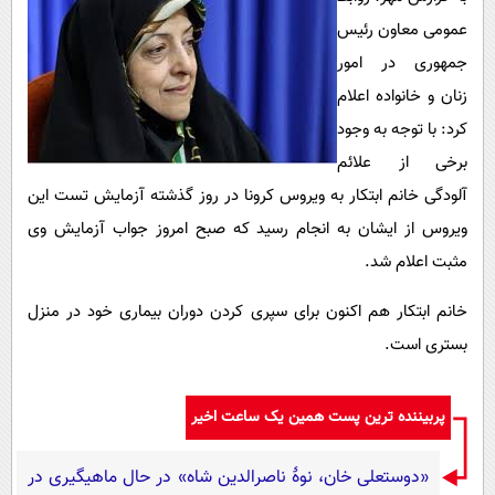
پیامک
سرگرمی
عمومی معاون رئیس
روانشناسی
فناوری
جمهوری در امور
آشپزی
گوناگون
زنان و خانواده اعلام
کرد: با توجه به وجود
دانلود
حوادث
برخی از علائم
محیط زیست
آلودگی خانم ابتکار به ویروس کرونا در روز گذشته آزمایش تست این
سلامت
ویروس از ایشان به انجام رسید که صبح امروز جواب آزمایش وی
فرهنگی
مثبت اعلام شد.
بین الملل
خانم ابتکار هم اکنون برای سپری کردن دوران بیماری خود در منزل
اجتماعی
بستری است.
حیات وحش
پربیننده ترین پست همین یک ساعت اخیر
سیاست خارجی
«دوستعلی خان، نوۀ ناصرالدین شاه» در حال ماهیگیری در