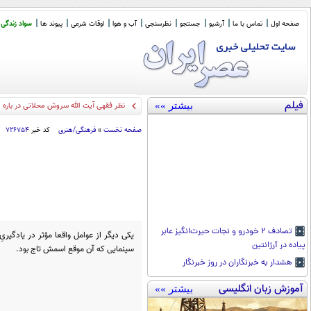
صفحه اول
تماس با ما
آرشیو
جستجو
نظرسنجی
آب و هوا
اوقات شرعی
پیوند ها
سواد زندگی
فیلم
بیشتر »»
نظر فقهی آیت الله سروش محلاتی در بار
صفحه نخست
»
فرهنگی/هنری
کد خبر
۷۲۶۷۵۴
تصادف ۲ خودرو و نجات حیر‌ت‌انگیز عابر
یكی دیگر از عوامل واقعا مؤثر در یادگیری
پیاده در آرژانتین
سینمایی که آن موقع اسمش تاج بود.
هشدار به خبرنگاران در روز خبرنگار
آموزش زبان انگلیسی
بیشتر »»