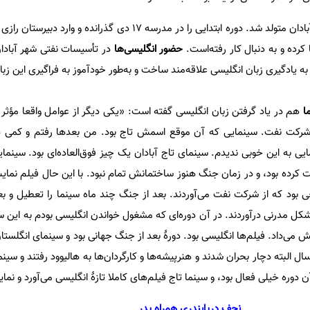
نجف دریابندری در سال ۱۳۰۸ در آبادان متولد شد. دوره ابتدایی را در مدرسه ۱۷ دی گذران
رده و به دنبال کار رفته‌است.
حضور انگلیسی‌ها
در تأسیسات نفتی شهر آبادان 
به یادگیری زبان انگلیسی علاقه‌مند ساخت و به‌طور خودآموز به فراگیری این زب
ا
هم در یاد گرفتن زبان انگلیسی گفته است: «یكی دیگر از عوامل واقعا مؤثر در
 شركت نفت. سینمایی که آن موقع اسمش تاج بود. من بعدها رفتم و کمی دن
ایی به این خوبی ندیدم. سینمای تاج آبادان یک چیز فوق‌العاده‌ای بود. سینم
ل از جنگ شهریور 20 درست كرده بود، و در زمان جنگ هنوز ساختمانش تمام نبود. با این حال فیلم 
 بود که از شركت نفت می‌آوردند. بعد از جنگ چند ماه سینما را تعطیل و بع
ل مدرنی درآوردند. در آن دوره‌ای كه مشغول خواندن انگلیسی بودم به این سی
ش می‌داد. فیلم‌ها انگلیسی بود. دورۀ بعد از جنگ جهانی بود و سینمای انگلست
د سال البته دچار بحران شدند و هنرپیشه‌ها و کارگردان‌ها به هالیوود رفتند و سی
 دوره‌ خیلی فعال بود، و سینما تاج فیلم‌های كاملا تازۀ انگلیسی می‌آورد و نما
نجف دریابندری همراه پدر