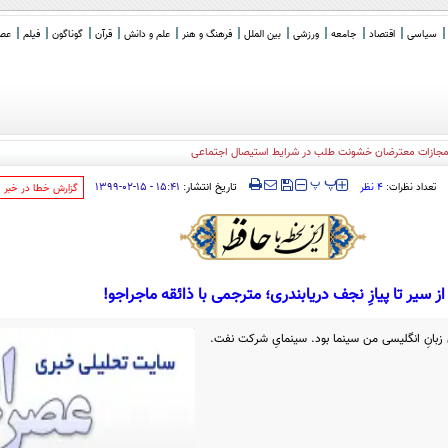
سیاسی
اقتصاد
جامعه
ورزشی
بین الملل
فرهنگ و هنر
علم و دانش
قرآن
گوناگون
فیلم
عصر 
ه مجازات معترضان خشونت طلب در شرایط استیصال اجتماعی
‍‍‍ پ
پ
تاریخ انتشار:
۱۵:۴۱ - ۱۵-۰۲-۱۳۹۹
تعداد نظرات:
۴ نظر
‌گزارش خطا در خبر
از سیر تا پیازِ نجف دریابندری؛ مترجمی با ذائقه ماجراجو!
ِ زبانِ انگلیسی من سینما بود. سینمایِ شركت نفت.