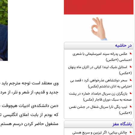
در حاشیه
عکس پدرانه سپند امیرسلیمانی با شعری
احساسی (+عکس)
استایل شیک لیندا کیانی در اکران ماه پنهان
(+عکس)
سحر دولتشاهی عذرخواهی کرد ؛ قصد بی
وی معتقد است توجه مترجم باید ب
احترامی به اذان نداشتم (عکس)
جدید و قدیم، از شعر و نثر، از مر
بازیگران زن سریال «بامداد خمار» در پشت
صحنه به سبک دوران قاجار (عکس)
«من دانشکده‌ی ادبیات هیچوقت نر
تیپ رنگی تارا سریال شغال در جشن نفس
(+عکس)
که بودم از بابت املای انگلیسی ت
مشغول حاضر کردن درسم هستم.
باشگاه مغز
چالش بینایی؛ اگر تیزبین و سریع هستی