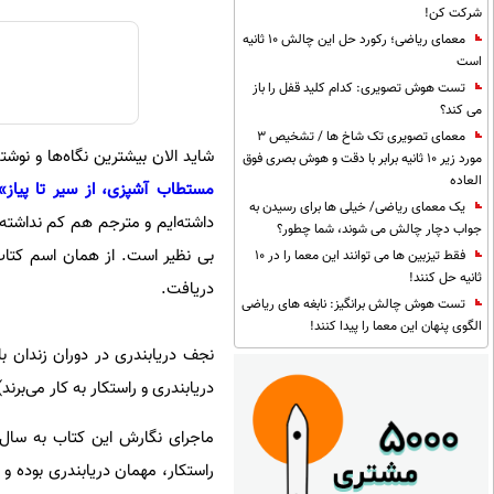
شرکت کن!
معمای ریاضی؛ رکورد حل این چالش 10 ثانیه
است
تست هوش تصویری: کدام کلید قفل را باز
می کند؟
معمای تصویری تک شاخ ها / تشخیص 3
شاید الان بیشترین نگاه‌ها و نوشت
مورد زیر 10 ثانیه برابر با دقت و هوش بصری فوق
العاده
مستطاب آشپزی، از سیر تا پیاز»
یک معمای ریاضی/ خیلی ها برای رسیدن به
داشته‌ایم و مترجم هم کم نداشته‌ا
جواب دچار چالش می شوند، شما چطور؟
فقط تیزبین ها می توانند این معما را در 10
ثانیه حل کنند!
دریافت.
تست هوش چالش برانگیز: نابغه های ریاضی
الگوی پنهان این معما را پیدا کنند!
نجف دریابندری در دوران زندان با
دریابندری و راستکار به کار می‌ب
ماجرای نگارش این کتاب به سال‌ه
راستکار، مهمان دریابندری بوده 