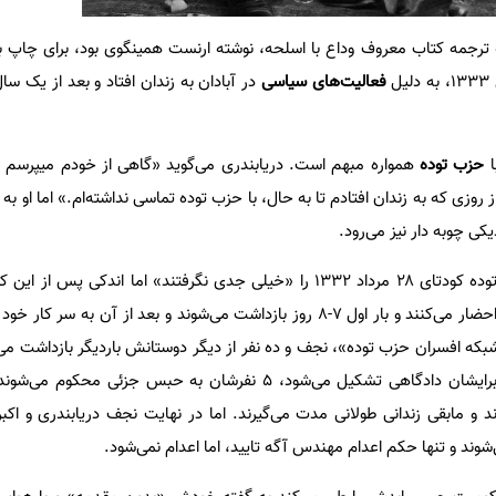
ر خود را که ترجمه کتاب معروف وداع با اسلحه، نوشته ارنست همینگوی بود، برای چاپ 
ل
فعالیت‌های سیاسی
در آبادان به زندان افتاد و بعد از یک سال
ا
حزب توده
همواره مبهم است. دریابندری می‌گوید «گاهی از خودم میپرسم 
روزی که به زندان افتادم تا به حال، با حزب توده تماسی نداشته‌ام.» اما او به
یکی چوبه دار نیز می‌رود.
دریابندری مانند سایر اعضا حزب توده کودتای ۲۸ مرداد ۱۳۳۲ را «خیلی جدی نگرفتند» اما اندکی
دیگر از فعالان شهر را به کلانتری احضار می‌کنند و بار اول ۷-۸ روز بازداشت می‌شوند و بعد از آن ب
ه افسران حزب توده»، نجف و ده نفر از دیگر دوستانش باردیگر بازداشت می‌شون
شرکت نفت هم اخراج می‌شوند. برایشان دادگاهی تشکیل می‌شود، ۵ نفرشان به حبس جز
 و مابقی زندانی طولانی مدت می‌گیرند. اما در نهایت نجف دریابندری و اک
ند و تنها حکم اعدام مهندس آگه تایید، اما اعدام نمی‌شود.