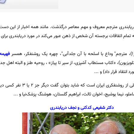
یابندری مترجم معروف و مهم معاصر درگذشت. مانند همه اخبار از این دست
یه تمام اتفاقات برجسته آن شخص از ذهن عبور می‌کند در مورد دریابندری برای م
، مترجم" وداع با اسلحه با آن جلدآبی"، چهره یک روشنفکر، همسر
فهیمه 
لویزیون)، «کتاب مستطاب آشپزی، از سیر تا پیاز» ، روحیه طنز و البته اهل جد
 انتقاد قرار داد) و ...
هم متعلق به نسلی از روشنفکری ایران است که شا
لو، نیما یوشیج، اخوان ثالث، ابراهیم گلستان، هوشنگ پزشک‌نیا و ...
دکتر شفیعی کدکنی و نجف دریابندری