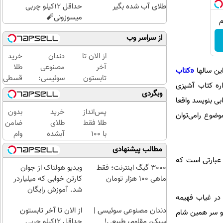
طلای آب شده بگیر
حداقل 12کیلو چربی
میسوزونی🧨
از سراسر وب
از الان تا
دندان
خرید
آخر
مصنوعی
طلا
این سالها
«کتاب
تابستون
سوئیسی:
قسطی
ره کتاب آشپزی
حداقل
جدیدترین
شد!!!!!!
وبگردی
12کیلو
فناوری
بی بنویسد واقعا
چربی
اروپا،
پس‌انداز
خرید
بدون
ت. از همان اسم کتاب می‌توان به جایگاه نویسنده، ارزش انتخاب کلمات و اشراف کامل بر هر 2 موضوع رامی‌توان
میسوزونی
سبک و
طلا فقط
طلای
ضامن
🧨
مقاوم |
با ۱۰۰
آبشده
وام
پرداخت
هزارتومان
حتی با
بگیر،
مطالب پیشنهادی
قسطی
(امن و
۱۰۰هزارتومان
طلا
 عبارتی است که
راحت)
بخر
3000 گیگ اینترنت؛ فقط
ویدیو هولناک از جوان
😍
ماهی 100 هزار تومان
کارتن خوابی که میلیاردر
شد. آموزش رایگان
 در غیاب فهیمه
دندان مصنوعی سوئیسی |
از الان تا آخر تابستون
 و سر همین شام
سبک، مقاوم، طبیعی!
حداقل 12کیلو چربی