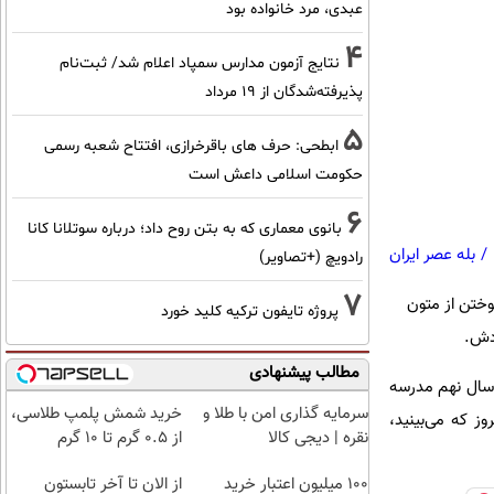
عبدی، مرد خانواده بود
4
نتایج آزمون مدارس سمپاد اعلام شد/ ثبت‌نام
پذیرفته‌شدگان از ۱۹ مرداد
5
ابطحی: حرف های باقرخرازی، افتتاح شعبه رسمی
حکومت اسلامی داعش است
6
بانوی معماری که به بتن روح داد؛ درباره سوتلانا کانا
/
بله عصر ایران
رادویچ (+تصاویر)
7
وختن از متون
پروژه تایفون ترکیه کلید خورد
ودش.
مطالب پیشنهادی
 سال نهم مدرسه
سرمایه گذاری امن با طلا و
خرید شمش پلمپ طلاسی،
ز که می‌بینید،
نقره | دیجی کالا
از ۰.۵ گرم تا ۱۰ گرم
100 میلیون اعتبار خرید
از الان تا آخر تابستون