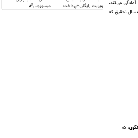
 آمادگی می‌کند.
ویزیت رایگان+پرداخت
میسوزونی🧨
ت سال تحقیق که
اقساطی😍
گوی
، که