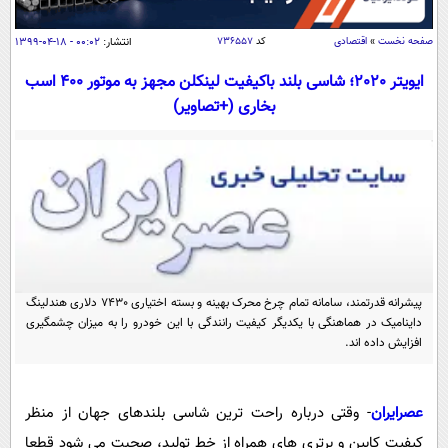
سیاسی
اقتصاد
صفحه نخست
»
اقتصادی
کد
۷۳۶۵۵۷
انتشار:
۰۰:۰۲ - ۱۸-۰۴-۱۳۹۹
جامعه
اقتصادی
ایویتر 2020؛ شاسی بلند باکیفیت لینکلن مجهز به موتور 400 اسب
بخاری (+تصاویر)
ورزشی
اجتماعی
خودرو
بین الملل
حوادث
فرهنگ و هنر
سیاست خارجی
سلامت
علم و دانش
یک برش دانایی
قرآن
فناوری و It
محیط زیست
گوناگون
علمی
سفر و تفریح
پیشرانه قدرتمند، سامانه تمام چرخ محرک بهینه و بسته اختیاری 7430 دلاری هندلینگ
فیلم
سرگرمی
اخبار کریپتو
داینامیک در هماهنگی با یکدیگر کیفیت رانندگی با این خودرو را به میزان چشمگیری
افزایش داده اند.
عصر ایران 2
اقتصاد
باشگاه مغز
آموزش زبان
خواندنی ها و دیدنی ها
ورزش
مجله تصویری سلاح
عصرایران
- وقتی درباره راحت ترین شاسی بلندهای جهان از منظر
داستان کوتاه
سیاست
کیفیت کابین و برتری های همراه از خط تولید، صحبت می شود قطعا