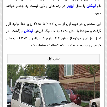
پیامک
سرگرمی
نام
لینکلن
با مدل
ایویتر
در رده های بالایی لیست به چشم خواهد
روانشناسی
فناوری
خورد.
آشپزی
گوناگون
این محصول در دوره اول از سال 2002 تا 2005 روی خط تولید قرار
دانلود
حوادث
گرفت و مجددا با مدل 2020 به کاتالوگ فروش
لینکلن
بازگشت. در
محیط زیست
نسل اول این خودرو از موتور 4.6 لیتری 8 سیلندر با 302 اسب بخار
خروجی و جعبه دنده 5 سرعته اتوماتیک استفاده شد.
سلامت
فرهنگی
نسل اول
بین الملل
اجتماعی
حیات وحش
سیاست خارجی