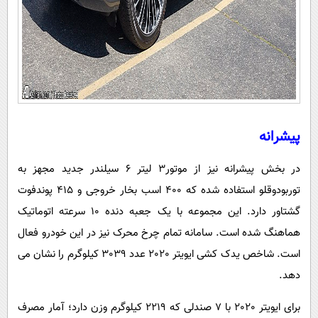
پیشرانه
در بخش پیشرانه نیز از موتور3 لیتر 6 سیلندر جدید مجهز به
توربودوقلو استفاده شده که 400 اسب بخار خروجی و 415 پوندفوت
گشتاور دارد. این مجموعه با یک جعبه دنده 10 سرعته اتوماتیک
هماهنگ شده است. سامانه تمام چرخ محرک نیز در این خودرو فعال
است. شاخص یدک کشی ایویتر 2020 عدد 3039 کیلوگرم را نشان می
دهد.
برای ایویتر 2020 با 7 صندلی که 2219 کیلوگرم وزن دارد؛ آمار مصرف