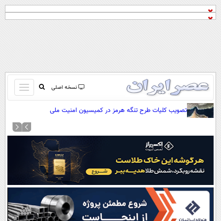
باز
نسخه اصلی
و
صفحه اول
تصویب کلیات طرح تنگه هرمز در کمیسیون امنیت ملی
بسته
تماس با ما
کردن
آرشیو
منو
جستجو
نظرسنجی
آب و هوا
اوقات شرعی
پیوند ها
سواد زندگی