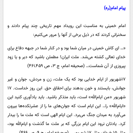
پیام امام(ره)
امام‌ خمینی به مناسبت این رویداد مهم تاریخی چند پیام دادند و
سخنرانی کردند که در ذیل برخی از آنها را مرور می‌کنیم:
«… ای کاش خمینی در میان شما بود و در کنار شما در جبهه دفاع برای
خدای تعالی کشته می‏‌شد. ملت ایران! مطمئن باشید که دیر و یا زود
پیروزی از آن شماست… (صحیفه امام، ج‏ ۳، ص ۴۵۹ـ۴۶۱)
۱۷شهریور از ایام خدایی بود که یک ملت، زن و مردش، جوان و غیر
جوانش، بایستند و خون بدهند برای احقاق حق. این روز خداست. ۱۷
شهریور «من ایام‌الله» است، باید متذکر باشید. باید یادآوری کنید این
«ایام‌الله» را… این ایام است که جوان‌های ما را از عشرتکده‏‌ها بیرون
می‏‌آورد به میدان جنگ می‏‌برد. این ایام الهی است که ملت ما را بیدار
کرد. یادتان نرود این ایام بزرگی که بر ملت ما گذشت و ایام‌الله بود،
مثل ۱۵ خرداد، مثل ۱۷ شهریور … (صحیفه امام، ج‏ ۹، ص ۴۶۶)