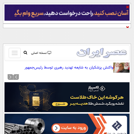
باز
نسخه اصلی
و
صفحه اول
واکنش پزشکیان به شایعه تهدید رهبری توسط رئیس‌جمهور
بسته
تماس با ما
کردن
آرشیو
منو
جستجو
نظرسنجی
آب و هوا
اوقات شرعی
پیوند ها
سواد زندگی