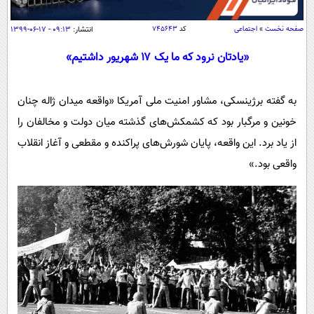
سیاسی
اقتصاد
صفحه نخست
»
اجتماعی
کد
۷۴۵۶۴۳
انتشار:
۰۹:۱۳ - ۱۷-۰۶-۱۳۹۹
جامعه
اقتصادی
«یادتان نرود که ما یک ۱۷ شهریور داشتیم»
ورزشی
اجتماعی
خودرو
به گفته برژینسکی، مشاور امنیت ملی آمریکا «واقعه میدان ژاله چنان
بین الملل
حوادث
خونین و مرگبار بود که کشمکش‌های گذشته میان دولت و مخالفان را
فرهنگ و هنر
سیاست خارجی
سلامت
از یاد برد. این واقعه، پایان شورش‌های پراکنده و مقطعی و آغاز انقلاب
علم و دانش
یک برش دانایی
واقعی بود.»
قرآن
فناوری و It
محیط زیست
گوناگون
علمی
سفر و تفریح
فیلم
سرگرمی
اخبار کریپتو
عصر ایران 2
اقتصاد
باشگاه مغز
آموزش زبان
خواندنی ها و دیدنی ها
ورزش
مجله تصویری سلاح
داستان کوتاه
سیاست