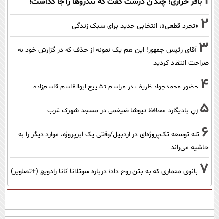
1
باقر خرازی؛ چندان درشت گفت که تندروها را جا گذاشت!
2
«تجرد قطعی»، انتخابی جدید برای سبک زندگی
3
آقای رئیس جمهور! این هم یک نمونه از حذف که در گزارش خود به
صراحت انتقاد کردید
4
حضور محمدجواد ظریف در مراسم تشییع ابوالقاسم قاسم‌زاده
5
زنِ بادیگارد محافظ نیوشا ضیغمی در مسجد شهرک غرب
6
تله توسعه تک‌پروژه‌ای در اردبیل/وقتی یک ابرپروژه، موارد دیگر را به
حاشیه می‌راند
7
بانوی معماری که به بتن روح داد؛ درباره سوتلانا کانا رادویچ (+تصاویر)