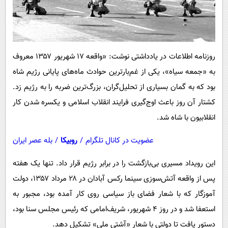
پیامک
سرگرمی
روانشناسی
فناوری
آشپزی
گوناگون
روزنامه اطلاعات در یادداشتی نوشت: «واقعه ۱۷ شهریور ۱۳۵۷ معروف
دانلود
حوادث
به «جمعه سیاه»، یکی از غم‌بارترین حوادث ماه‌های پایانی رژیم شاه
محیط زیست
بود که به گمان بسیاری از تحلیل‌گران، بزرگ‌ترین ضربه را به رژیم زد.
سلامت
کشتار آن روز باعث اوج‌گیری فرایند انقلاب اسلامی و یکسره شدن کار
انقلابیون با شاه شد.
فرهنگی
بین الملل
عضویت در کانال تلگرام
/
روبیکا
/
بله عصر ایران
اجتماعی
این رویداد مسیری بی‌بازگشت را در برابر رژیم قرار داد. تنها یک هفته
حیات وحش
پس از واقعه آتش‌سوزی سینما رکس آبادان در ۲۸ مرداد ۱۳۵۷، دولت
آموزگار که با شعار فضای باز سیاسی روی کار آمده ‌بود، مجبور به
سیاست خارجی
استعفا شد و در روز ۴ شهریور، شریف‌امامی که رئیس مجلس سنا بود،
دستور یافت تا دولتی با شعار «آشتی ملی» تشکیل دهد.