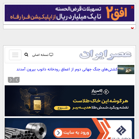
باز
نسخه اصلی
و
صفحه اول
کشتی‌های جنگ جهانی دوم از اعماق رودخانه دانوب بیرون آمدند
بسته
تماس با ما
کردن
آرشیو
منو
جستجو
نظرسنجی
آب و هوا
اوقات شرعی
پیوند ها
سواد زندگی