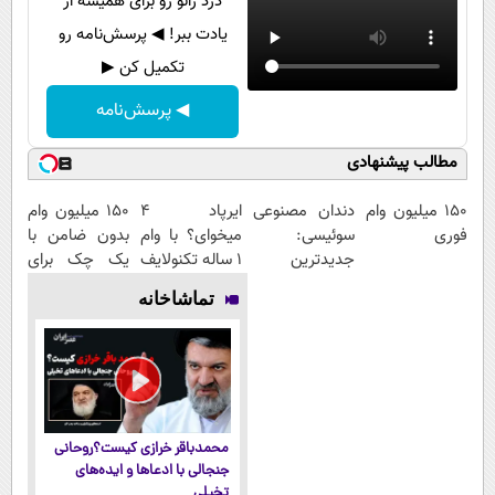
درد زانو رو برای همیشه از
یادت ببر! ◀ پرسش‌نامه رو
تکمیل کن ▶
◀ پرسش‌نامه
مطالب پیشنهادی
150 میلیون وام
دندان مصنوعی
ایرپاد 4
150 میلیون وام
فوری
سوئیسی:
میخوای؟ با وام
بدون ضامن با
جدیدترین
1 ساله تکنولایف
یک چک برای
فناوری اروپا،
بخر
خرید گوشی
تماشاخانه
سبک و مقاوم |
پرداخت قسطی
محمدباقر خرازی کیست؟روحانی
جنجالی با ادعاها و ایده‌های
تخیلی