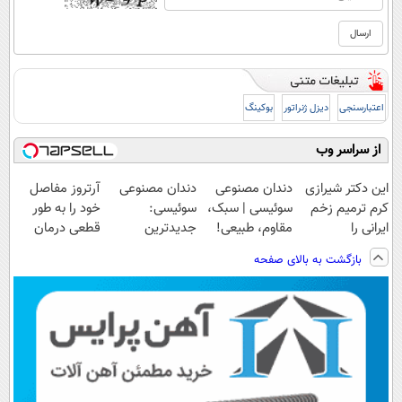
اعتبارسنجی
دیزل ژنراتور
بوکینگ
از سراسر وب
این دکتر شیرازی
دندان مصنوعی
دندان مصنوعی
آرتروز مفاصل
کرم ترمیم زخم
سوئیسی | سبک،
سوئیسی:
خود را به طور
ایرانی را
مقاوم، طبیعی!
جدیدترین
قطعی درمان
ساخت!!!
ویزیت
فناوری اروپا،
کنید!
بازگشت به بالای صفحه
رایگان+پرداخت
سبک و مقاوم |
◗پرسش‌نامه◖
اقساطی😍
پرداخت قسطی