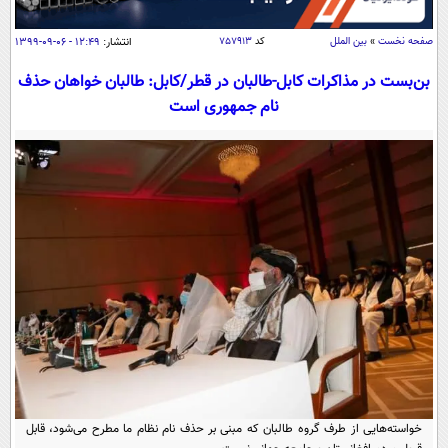
سیاسی
اقتصاد
صفحه نخست
»
بین الملل
کد
۷۵۷۹۱۳
انتشار:
۱۲:۴۹ - ۰۶-۰۹-۱۳۹۹
جامعه
اقتصادی
بن‌بست در مذاکرات کابل-طالبان در قطر/کابل: طالبان خواهان حذف
نام جمهوری است
ورزشی
اجتماعی
خودرو
بین الملل
حوادث
فرهنگ و هنر
سیاست خارجی
سلامت
علم و دانش
یک برش دانایی
قرآن
فناوری و It
محیط زیست
گوناگون
علمی
سفر و تفریح
فیلم
سرگرمی
اخبار کریپتو
عصر ایران 2
اقتصاد
باشگاه مغز
آموزش زبان
خواندنی ها و دیدنی ها
ورزش
مجله تصویری سلاح
داستان کوتاه
سیاست
خواسته‌هایی از طرف گروه طالبان که مبنی بر حذف نام نظام ما مطرح می‌شود، قابل