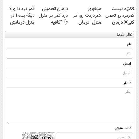
❌لازم نیست
میخوای
درمان تضمینی
کمر درد داری؟
کمردرد رو تحمل
کمردردت رو "در
درد کمر در منزل
دیگه بسه! در
کنی❌ درمان
منزل" درمان
👌 "کافیه
منزل درمانش
بدون جراحی و
کنی؟ (◂فیلم +
پرسش‌نامه رو پر
کن
نظر شما
قرص
◂پرسش‌نامه)
کنی"
(◀پرسش‌نامه)
(پرسشنامه)
نام
ایمیل
* نظر
* کد امنیتی