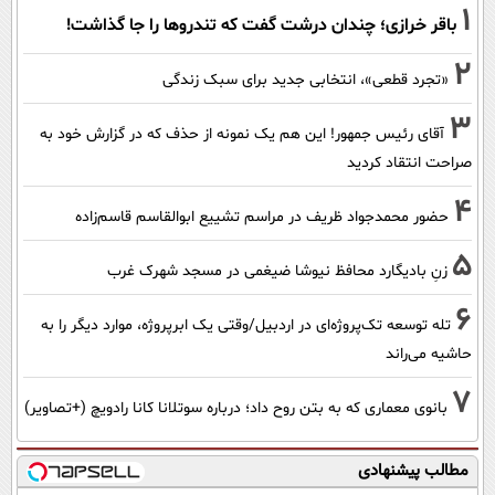
1
باقر خرازی؛ چندان درشت گفت که تندروها را جا گذاشت!
2
«تجرد قطعی»، انتخابی جدید برای سبک زندگی
3
آقای رئیس جمهور! این هم یک نمونه از حذف که در گزارش خود به
صراحت انتقاد کردید
4
حضور محمدجواد ظریف در مراسم تشییع ابوالقاسم قاسم‌زاده
5
زنِ بادیگارد محافظ نیوشا ضیغمی در مسجد شهرک غرب
6
تله توسعه تک‌پروژه‌ای در اردبیل/وقتی یک ابرپروژه، موارد دیگر را به
حاشیه می‌راند
7
بانوی معماری که به بتن روح داد؛ درباره سوتلانا کانا رادویچ (+تصاویر)
مطالب پیشنهادی