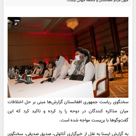
قبول مردم افغانستان و جامعه جهانی نیست.
پیامک
سرگرمی
روانشناسی
فناوری
آشپزی
گوناگون
دانلود
حوادث
محیط زیست
سلامت
فرهنگی
بین الملل
اجتماعی
سخنگوی ریاست جمهوری افغانستان گزارش‌ها مبنی بر حل اختلافات
حیات وحش
میان مذاکره کنندگان در دوحه را رد کرده و تاکید کرد که این
سیاست خارجی
گفت‌وگوها با بن‌بست مواجه شده است.
به گزارش ایسنا به نقل از خبرگزاری آناتولی، صدیق صدیقی، سخنگوی