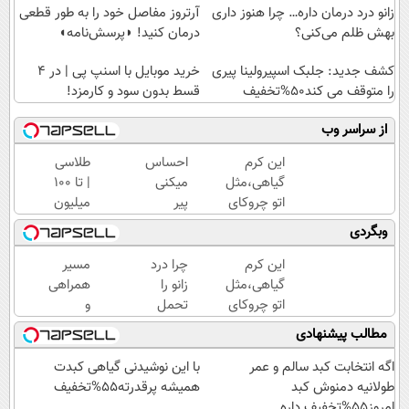
زانو درد درمان داره… چرا هنوز داری
آرتروز مفاصل خود را به طور قطعی
بهش ظلم می‌کنی؟
درمان کنید! ◗پرسش‌نامه◖
کشف جدید: جلبک اسپیرولینا پیری
خرید موبایل با اسنپ پی | در ۴
را متوقف می کند50%تخفیف
قسط بدون سود و کارمزد!
از سراسر وب
این کرم
احساس
طلاسی
گیاهی،مثل
میکنی
| تا 100
اتو چروکای
پیر
میلیون
پوستتوصاف
شدی؟
وام
وبگردی
میکنه!50%تخفیف
جوانی
آنی
رو با
خرید
این کرم
چرا درد
مسیر
جوانساز
طلا💰
گیاهی،مثل
زانو را
همراهی
جلبک
ثبت
اتو چروکای
تحمل
و
تجربه
نام
پوستتوصاف
می‌کنی؟
گزارش
مطالب پیشنهادی
کن
کن!
میکنه!50%تخفیف
خیلی
عملکرد
ساده
گروه
اگه انتخابت کبد سالم و عمر
با این نوشیدنی گیاهی کبدت
درمنزل
اسنپ
طولانیه دمنوش کبد
همیشه پرقدرته55%تخفیف
درمانش
در
امروز55%تخفیف داره