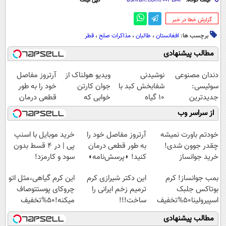
لینک کوتاه:
کپی لینک
‌گزارش خطا در خبر
برچسب ها:
افغانستان
،
طالبان
،
مذاکرات صلح
،
قطر
مطالب پیشنهادی
دندان مصنوعی
نوشیدنی
ویدیو هولناک از
آرتروز مفاصل
سوئیسی:
شفابخش کبد با
جوان کارتن
خود را به طور
جدیدترین
10 گیاه
خوابی که
قطعی درمان
فناوری اروپا،
موثر(تخفیف تا
میلیاردر شد.
کنید!
از سراسر وب
سبک و مقاوم |
امشب)
آموزش رایگان
◗پرسش‌نامه◖
پرداخت قسطی
خودتم باورت نمیشه
آرتروز مفاصل خود را
خرید موبایل با اسنپ
چقدر جوون شدی!
به طور قطعی درمان
پی | در ۴ قسط بدون
خرید جوانساز
کنید! ◗پرسش‌نامه◖
سود و کارمزد!
اسپیرولینا با تخفیف
بمب جوانساز! کرم
این دکتر شیرازی کرم
این کرم گیاهی،مثل اتو
ویژه
بوتاکس جلبک
ترمیم زخم ایرانی را
چروکای پوستتوصاف
اسپیرولینا50%تخفیف
ساخت!!!
میکنه!50%تخفیف
مطالب پیشنهادی