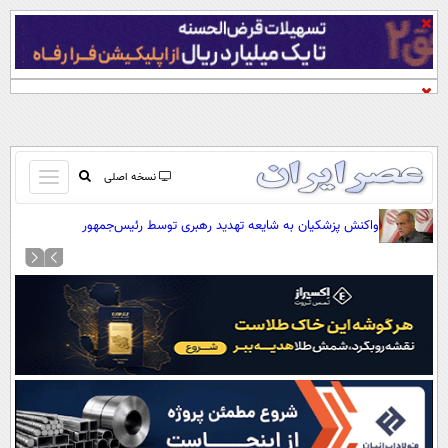
باز
نسخه اصلی
و
صفحه اول
واکنش پزشکیان به شایعه تهدید رهبری توسط رئیس‌جمهور
بسته
تماس با ما
کردن
آرشیو
منو
جستجو
نظرسنجی
آب و هوا
اوقات شرعی
پیوند ها
سواد زندگی