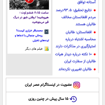
آستانه توافق
نتایج تحقیق: ۹۳.۵درصد
ساعت ۸:۱۵ ششم اوت ؛
مردم افغانستان مخالف
هیروشیما / وقتی شهر در دیگ
قیر می‌جوشید
طالبان هستند
محمدباقر خرازی کیست؟
افغانستان: طالبان
روحانی جنجالی با ادعاها و
محاسبه اشتباه درباره
ایده‌های تخیلی
امتیازگیری در مذاکرات دارند
فیلم های دیگر
10 نکته درباره دیدار هیات
طالبان از سفارت ایران
طالبان تغییری نکرده‌اند
عضویت در اینستاگرام عصر ایران
۱۵ سال پیش در چنین روزی