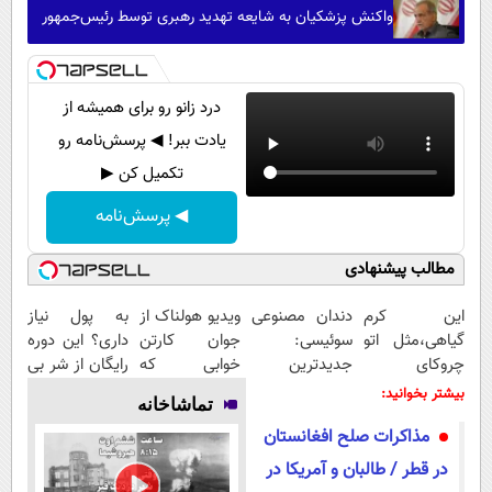
واکنش پزشکیان به شایعه تهدید رهبری توسط رئیس‌جمهور
درد زانو رو برای همیشه از
یادت ببر! ◀ پرسش‌نامه رو
تکمیل کن ▶
◀ پرسش‌نامه
مطالب پیشنهادی
این کرم
دندان مصنوعی
ویدیو هولناک از
به پول نیاز
گیاهی،مثل اتو
سوئیسی:
جوان کارتن
داری؟ این دوره
چروکای
جدیدترین
خوابی که
رایگان از شر بی
پوستتوصاف
فناوری اروپا،
میلیاردر شد.
پولی خلاصت
بیشتر بخوانید:
تماشاخانه
میکنه!50%تخفیف
سبک و مقاوم |
آموزش رایگان
میکنه
مذاکرات صلح افغانستان
پرداخت قسطی
در قطر / طالبان و آمریکا در