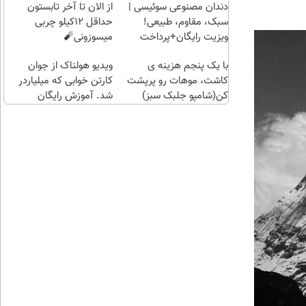
راحت)
بی‌بهره
دندان مصنوعی سوئیسی |
از الان تا آخر تابستون
سبک، مقاوم، طبیعی!
حداقل 12کیلو چربی
ویزیت رایگان+پرداخت
میسوزونی🧨
اقساطی😍
با یک پنجم هزینه ی
ویدیو هولناک از جوان
کاشت، موهات رو پرپشت
کارتن خوابی که میلیاردر
کن(شامپو جلبک سبز)
شد. آموزش رایگان