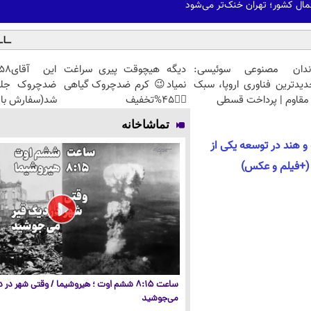
شمال کشور؛ تهران خنک‌تر می‌شود
ندان مصنوعی سوئیسی:
دیگه هیچوقت پیری سراغت
دیدترین فناوری اروپا، سبک
نمیاد😉 کرم ضدچروک گیاهی
مقاوم | پرداخت قسطی
👈🏻45%تخفیف
شد(سفارش با 
تماشاخانه
 هند در توسعه یکی از
(+فیلم و عکس)
ساعت ۸:۱۵ ششم اوت ؛ هیروشیما / وقتی شهر در
می‌جوشید