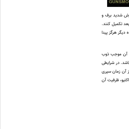
Nanda De) هند نصب کنند. اما بارش شدید برف و
بعد تکمیل کنند.
 دیگر هرگز پیدا
ده آن موجب ذوب
اشد. در شرایطی
رگز پیدا نشد، نیمه عمر پی‌یو-238 حدود 88 سال است و بیش از 50 سال از آن زمان سپری
اکتیو، ظرفیت آن