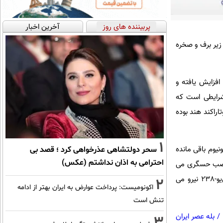
پربیننده های روز
آخرین اخبار
یر برف و صخره
 افزایش یافته و
شرایطی است که
راکند هند بوده
1
یوم باقی مانده
سحر دولتشاهی عذرخواهی کرد ؛ قصد بی
احترامی به اذان نداشتم (عکس)
 این ماموریت شامل نصب حسگری می
شد که برای جمع آوری مدارک درباره آزمایش های هسته ای چین طراحی شده بود و از ایزوتوپ رادیواکتیو پی‌یو-238 نیرو می
2
اکونومیست: پرداخت عوارض به ایران بهتر از ادامه
تنش است
/
بله عصر ایران
3