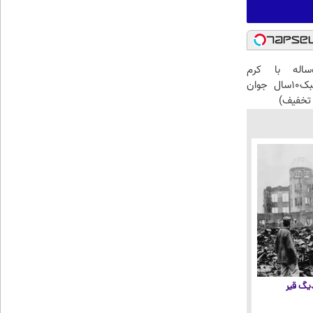
این آقای58ساله با کرم
ضدچروک جلبک10سال جوان
تخفیف)
 دیگ قیر