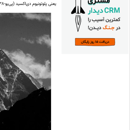
یعنی پلوتونیوم دی‌اکسید (پی‌یو-238) استفاده می کند.