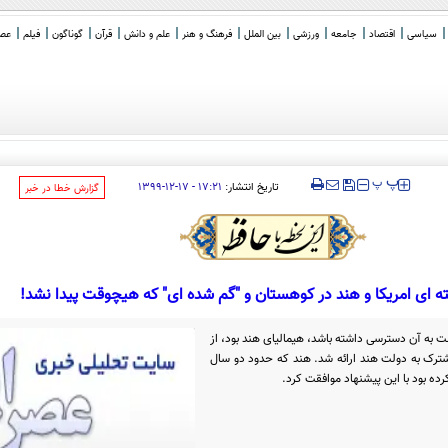
سیاسی
اقتصاد
جامعه
ورزشی
بین الملل
فرهنگ و هنر
علم و دانش
قرآن
گوناگون
فیلم
عصر 
‍‍‍ پ
پ
تاریخ انتشار:
۱۷:۲۱ - ۱۷-۱۲-۱۳۹۹
‌گزارش خطا در خبر
ای امریکا و هند در کوهستان و "گم شده ای" که هیچوقت پیدا نشد!
ت به آن دسترسی داشته باشد، هیمالیای هند بود، از
شترک به دولت هند ارائه شد. هند که حدود دو سال
ده بود با این پیشنهاد موافقت کرد.