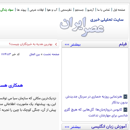
صفحه اول
تماس با ما
آرشیو
جستجو
نظرسنجی
آب و هوا
اوقات شرعی
پیوند ها
سواد زندگی
فیلم
بیشتر »»
باقر خرازی؛ چندا
_
صفحه نخست
»
بین الملل
کد خبر
۷۷۴۱۸۳
همکاری هسته 
هنرنمایی روزبه حصاری در سریال جدیدش
نزدیک‌ترین مکانی که سازمان سیا می توانس
بدون بدلکار
این رو، پیشنهاد یک ماموریت اطلاعاتی م
پیش از آن، جنگی کوچک با چین را تجربه کر
کابوس دروازه‌بان‌ها؛ گل‌هایی که هیچ گلری
شانسی برای مهارشان نداشت
آموزش زبان انگلیسی
بیشتر »»