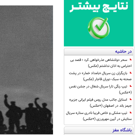
در حاشیه
سحر دولتشاهی عذرخواهی کرد ؛ قصد بی
احترامی به اذان نداشتم (عکس)
بازیگران زن سریال «بامداد خمار» در پشت
صحنه به سبک دوران قاجار (عکس)
تیپ رنگی تارا سریال شغال در جشن نفس
(+عکس)
استایل جالب مدل روس فیلم ایرانی جزیره
جیمز باند در اصفهان (+عکس)
تیپ مشکی و خاص فریبا نادری ستاره سریال
ستایش در آیین مهرورزی (+عکس)
باشگاه مغز