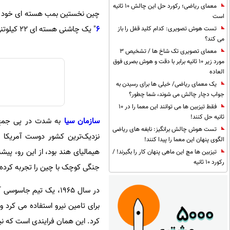
معمای ریاضی؛ رکورد حل این چالش 10 ثانیه
چین نخستین بمب هسته ای خود را در سال 1964 در سایت آزمایش لوپ نور (Lop Nur) د
است
6
" یک چاشنی هسته ای 22 کیلوتنی بود که حدود 50 درصد قوی‌تر از بمب هسته ای بود که در شهر هیروشیما، ژاپن منفجر شد.
تست هوش تصویری: کدام کلید قفل را باز
می کند؟
معمای تصویری تک شاخ ها / تشخیص 3
مورد زیر 10 ثانیه برابر با دقت و هوش بصری فوق
العاده
یک معمای ریاضی/ خیلی ها برای رسیدن به
جواب دچار چالش می شوند، شما چطور؟
فقط تیزبین ها می توانند این معما را در 10
ثانیه حل کنند!
سازمان سیا
به شدت در پی جمع آو
تست هوش چالش برانگیز: نابغه های ریاضی
نزدیک‌ترین کشور دوست آمریکا 
الگوی پنهان این معما را پیدا کنند!
هیمالیای هند بود، از این رو، پی
تیزبین ها مچ این ماهی پنهان کار را بگیرند! /
رکورد 10 ثانیه
جنگی کوچک با چین را تجربه کرده ب
در سال 1965، یک تیم 
برای تامین نیرو استفاده می کرد 
کرد. این همان فرایندی است که نی