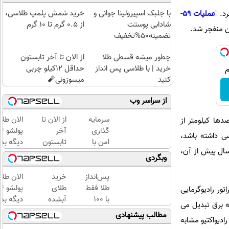
با جلبک اسپیرولینا جوانی و
خرید شمش پلمپ طلاسی،
عملیات 59-
شادابی پوستت
از ۰.۵ گرم تا ۱۰ گرم
تضمینه50%تخفیف
چطور میشه قسطی طلا
از الان تا آخر تابستون
خرید | با طلاسی پس انداز
حداقل 12کیلو چربی
کنید
میسوزونی🧨
از سراسر وب
سرمایه
از الان تا
الان طلا
ها کیلومتر از
گذاری
آخر
ی داشته باشد،
امن با
تابستون
دیگه بده
سال پیش از آن،
طلا و
حداقل
سرمایه‌گ
وبگردی
نقره |
12کیلو
طلا با ا
دیجی
چربی
بی‌بهره
پس‌انداز
خرید
الان طلا
کالا
میسوزونی
طلا فقط
طلای
اتور رادیوگرمایی
🧨
با ۱۰۰
آبشده
دیگه بده
ه برق تبدیل می
هزارتومان
حتی با
سرمایه‌گ
مطالب پیشنهادی
وتوپ رادیواکتیو مشابه
(امن و
۱۰۰هزارتومان
طلا با ا