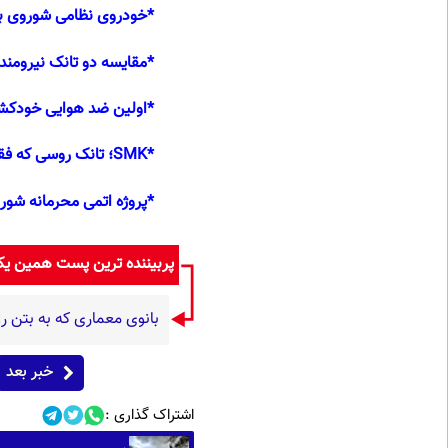
*
خودروی نظامی شوروی با
*
مقایسه دو تانک نیرومند
*
اولین ضد هوایی خودکشش
*
SMK؛ تانک روسی که فقط یک دستگاه از آن تولید شد!(+تصاویر)
*
پروژه اتمی محرمانه شور
پربیننده ترین پست همین ی
بانوی معماری که به بتن روح
خبر بعد
اشتراک گذاری :