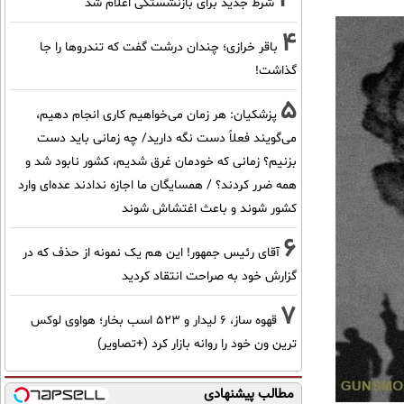
شرط جدید برای بازنشستگی اعلام شد
4
باقر خرازی؛ چندان درشت گفت که تندروها را جا
گذاشت!
5
پزشکیان: هر زمان می‌خواهیم کاری انجام دهیم،
می‌گویند فعلاً دست نگه دارید/ چه زمانی باید دست
بزنیم؟ زمانی که خودمان غرق شدیم، کشور نابود شد و
همه ضرر کردند؟ / همسایگان ما اجازه ندادند عده‌ای وارد
کشور شوند و باعث اغتشاش شوند
6
آقای رئیس جمهور! این هم یک نمونه از حذف که در
گزارش خود به صراحت انتقاد کردید
7
قهوه ساز، 6 لیدار و 523 اسب بخار؛ هواوی لوکس
ترین ون خود را روانه بازار کرد (+تصاویر)
مطالب پیشنهادی